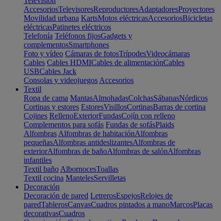
Televisión
Accesorios
Televisores
Reproductores
Adaptadores
Proyectores
Movilidad urbana
Karts
Motos eléctricas
Accesorios
Bicicletas
eléctricas
Patinetes eléctricos
Telefonía
Teléfonos fijos
Gadgets y
complementos
Smartphones
Foto y vídeo
Cámaras de fotos
Trípodes
Videocámaras
Cables
Cables HDMI
Cables de alimentación
Cables
USB
Cables Jack
Consolas y videojuegos
Accesorios
Textil
Ropa de cama
Mantas
Almohadas
Colchas
Sábanas
Nórdicos
Cortinas y estores
Estores
Visillos
Cortinas
Barras de cortina
Cojines
Relleno
Exterior
Fundas
Cojín con relleno
Complementos para sofás
Fundas de sofás
Plaids
Alfombras
Alfombras de habitación
Alfombras
pequeñas
Alfombras antideslizantes
Alfombras de
exterior
Alfombras de baño
Alfombras de salón
Alfombras
infantiles
Textil baño
Albornoces
Toallas
Textil cocina
Manteles
Servilletas
Decoración
Decoración de pared
Letreros
Espejos
Relojes de
pared
Tableros
Canvas
Cuadros pintados a mano
Marcos
Placas
decorativas
Cuadros