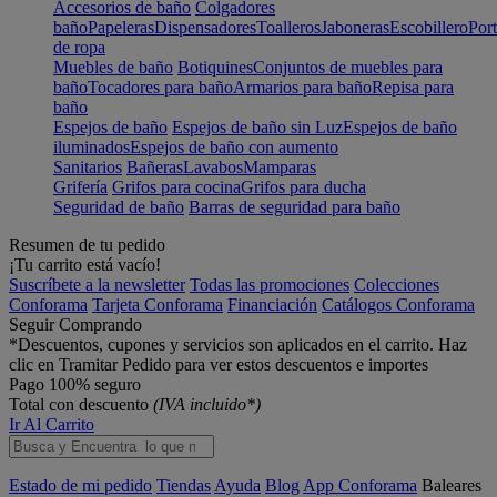
Accesorios de baño
Colgadores
baño
Papeleras
Dispensadores
Toalleros
Jaboneras
Escobillero
Port
de ropa
Muebles de baño
Botiquines
Conjuntos de muebles para
baño
Tocadores para baño
Armarios para baño
Repisa para
baño
Espejos de baño
Espejos de baño sin Luz
Espejos de baño
iluminados
Espejos de baño con aumento
Sanitarios
Bañeras
Lavabos
Mamparas
Grifería
Grifos para cocina
Grifos para ducha
Seguridad de baño
Barras de seguridad para baño
Resumen de tu pedido
¡Tu carrito está vacío!
Suscríbete a la newsletter
Todas las promociones
Colecciones
Conforama
Tarjeta Conforama
Financiación
Catálogos Conforama
Seguir Comprando
*Descuentos, cupones y servicios son aplicados en el carrito. Haz
clic en Tramitar Pedido para ver estos descuentos e importes
Pago 100% seguro
Total con descuento
(IVA incluido*)
Ir Al Carrito
Estado de mi pedido
Tiendas
Ayuda
Blog
App Conforama
Baleares