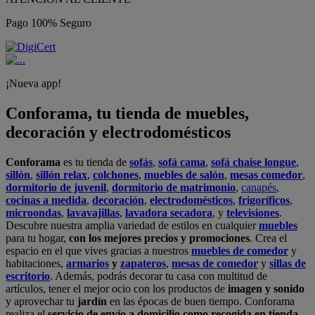
Pago 100% Seguro
¡Nueva app!
Conforama, tu tienda de muebles,
decoración y electrodomésticos
Conforama
es tu tienda de
sofás
,
sofá cama
,
sofá chaise longue
,
sillón
,
sillón relax
,
colchones
,
muebles de salón
,
mesas comedor
,
dormitorio de juvenil
,
dormitorio de matrimonio
,
canapés
,
cocinas a medida
,
decoración
,
electrodomésticos
,
frigoríficos
,
microondas
,
lavavajillas
,
lavadora secadora
, y
televisiones
.
Descubre nuestra amplia variedad de estilos en cualquier
muebles
para tu hogar,
con los mejores precios y promociones
. Crea el
espacio en el que vives gracias a nuestros
muebles de comedor
y
habitaciones,
armarios
y
zapateros
,
mesas de comedor
y
sillas de
escritorio
. Además, podrás decorar tu casa con multitud de
artículos, tener el mejor ocio con los productos de
imagen y sonido
y aprovechar tu
jardín
en las épocas de buen tiempo. Conforama
realiza el
servicio de envío a domicilio como recogida en tienda.