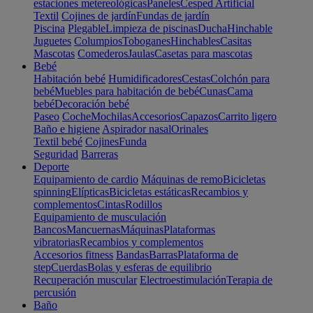
estaciones metereológicas
Paneles
Cesped Artificial
Textil
Cojines de jardín
Fundas de jardín
Piscina
Plegable
Limpieza de piscinas
Ducha
Hinchable
Juguetes
Columpios
Toboganes
Hinchables
Casitas
Mascotas
Comederos
Jaulas
Casetas para mascotas
Bebé
Habitación bebé
Humidificadores
Cestas
Colchón para
bebé
Muebles para habitación de bebé
Cunas
Cama
bebé
Decoración bebé
Paseo
Coche
Mochilas
Accesorios
Capazos
Carrito ligero
Baño e higiene
Aspirador nasal
Orinales
Textil bebé
Cojines
Funda
Seguridad
Barreras
Deporte
Equipamiento de cardio
Máquinas de remo
Bicicletas
spinning
Elípticas
Bicicletas estáticas
Recambios y
complementos
Cintas
Rodillos
Equipamiento de musculación
Bancos
Mancuernas
Máquinas
Plataformas
vibratorias
Recambios y complementos
Accesorios fitness
Bandas
Barras
Plataforma de
step
Cuerdas
Bolas y esferas de equilibrio
Recuperación muscular
Electroestimulación
Terapia de
percusión
Baño