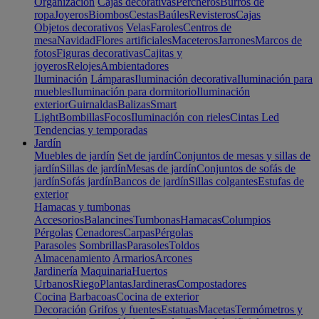
Organización
Cajas decorativas
Percheros
Burros de
ropa
Joyeros
Biombos
Cestas
Baúles
Revisteros
Cajas
Objetos decorativos
Velas
Faroles
Centros de
mesa
Navidad
Flores artificiales
Maceteros
Jarrones
Marcos de
fotos
Figuras decorativas
Cajitas y
joyeros
Relojes
Ambientadores
Iluminación
Lámparas
Iluminación decorativa
Iluminación para
muebles
Iluminación para dormitorio
Iluminación
exterior
Guirnaldas
Balizas
Smart
Light
Bombillas
Focos
Iluminación con rieles
Cintas Led
Tendencias y temporadas
Jardín
Muebles de jardín
Set de jardín
Conjuntos de mesas y sillas de
jardín
Sillas de jardín
Mesas de jardín
Conjuntos de sofás de
jardín
Sofás jardín
Bancos de jardín
Sillas colgantes
Estufas de
exterior
Hamacas y tumbonas
Accesorios
Balancines
Tumbonas
Hamacas
Columpios
Pérgolas
Cenadores
Carpas
Pérgolas
Parasoles
Sombrillas
Parasoles
Toldos
Almacenamiento
Armarios
Arcones
Jardinería
Maquinaria
Huertos
Urbanos
Riego
Plantas
Jardineras
Compostadores
Cocina
Barbacoas
Cocina de exterior
Decoración
Grifos y fuentes
Estatuas
Macetas
Termómetros y