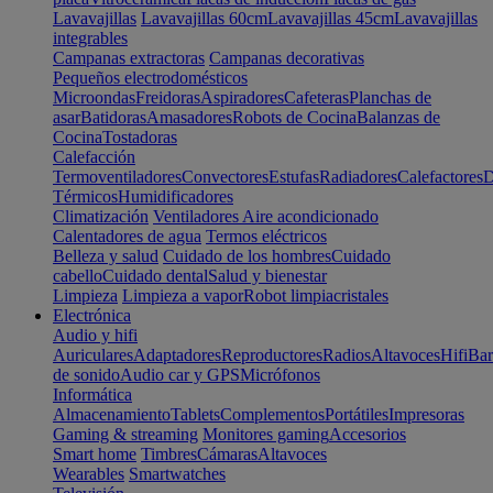
Lavavajillas
Lavavajillas 60cm
Lavavajillas 45cm
Lavavajillas
integrables
Campanas extractoras
Campanas decorativas
Pequeños electrodomésticos
Microondas
Freidoras
Aspiradores
Cafeteras
Planchas de
asar
Batidoras
Amasadores
Robots de Cocina
Balanzas de
Cocina
Tostadoras
Calefacción
Termoventiladores
Convectores
Estufas
Radiadores
Calefactores
D
Térmicos
Humidificadores
Climatización
Ventiladores
Aire acondicionado
Calentadores de agua
Termos eléctricos
Belleza y salud
Cuidado de los hombres
Cuidado
cabello
Cuidado dental
Salud y bienestar
Limpieza
Limpieza a vapor
Robot limpiacristales
Electrónica
Audio y hifi
Auriculares
Adaptadores
Reproductores
Radios
Altavoces
Hifi
Bar
de sonido
Audio car y GPS
Micrófonos
Informática
Almacenamiento
Tablets
Complementos
Portátiles
Impresoras
Gaming & streaming
Monitores gaming
Accesorios
Smart home
Timbres
Cámaras
Altavoces
Wearables
Smartwatches