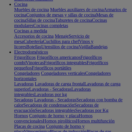
Cocina
Muebles de cocina
Muebles auxiliares de cocina
Armarios de
cocina
Conjuntos de mesas y sillas de cocina
Mesas de
cocina
Sillas de cocina
Taburetes de cocina
Cocinas
modulares
Cocinas completas
Cocinas a medida
Accesorios de cocina
Menaje
Servicio de
mesa
Cubertería
Cuchillos para chef
Vinos y
licores
Botellas
Utensilios de cocina
Vajilla
Bandejas
Electrodomésticos
Frigoríficos
Frigoríficos americanos
Frigoríficos
combi
Vinotecas
Frigoríficos integrables
Frigoríficos
pequeños
Frigoríficos portátiles
Congeladores
Congeladores verticales
Congeladores
horizontales
Lavadoras
Lavadoras de carga frontal
Lavadoras de carga
superior
Lavadoras - Secadoras
Lavadoras
integrables
Lavadoras por kg
Secadoras
Lavadoras - Secadoras
Secadoras con bomba de
calor
Secadoras de condensación
Secadoras de
evacuación
Secadoras integrables
Secadoras por Kg
Hornos
Conjunto de horno y placa
Hornos
convencionales
Hornos pirolíticos
Hornos multifunción
Placas de cocina
Conjunto de horno y
placa
Vitrocerámica
Placas de inducción
Placas de gas