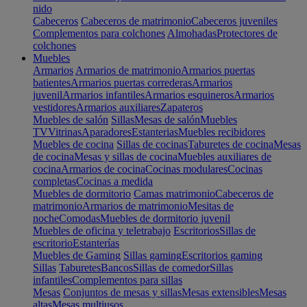
nido
Cabeceros
Cabeceros de matrimonio
Cabeceros juveniles
Complementos para colchones
Almohadas
Protectores de
colchones
Muebles
Armarios
Armarios de matrimonio
Armarios puertas
batientes
Armarios puertas correderas
Armarios
juvenil
Armarios infantiles
Armarios esquineros
Armarios
vestidores
Armarios auxiliares
Zapateros
Muebles de salón
Sillas
Mesas de salón
Muebles
TV
Vitrinas
Aparadores
Estanterias
Muebles recibidores
Muebles de cocina
Sillas de cocinas
Taburetes de cocina
Mesas
de cocina
Mesas y sillas de cocina
Muebles auxiliares de
cocina
Armarios de cocina
Cocinas modulares
Cocinas
completas
Cocinas a medida
Muebles de dormitorio
Camas matrimonio
Cabeceros de
matrimonio
Armarios de matrimonio
Mesitas de
noche
Comodas
Muebles de dormitorio juvenil
Muebles de oficina y teletrabajo
Escritorios
Sillas de
escritorio
Estanterías
Muebles de Gaming
Sillas gaming
Escritorios gaming
Sillas
Taburetes
Bancos
Sillas de comedor
Sillas
infantiles
Complementos para sillas
Mesas
Conjuntos de mesas y sillas
Mesas extensibles
Mesas
altas
Mesas multiusos