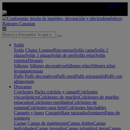
🔵Cambia tu electro con
-10% EXTRA
de descuento ☑️
AQUÍ
Baleares
Canarias
Sofás
Sofás
Chaise Longue
Rinconeras
Sofás cama
Sofás 2
plazas
Sofás 3 plazas
Sofás de piel
Sofás relax
Sofás
exterior
Divanes
Sillones
Sillones decorativos
Sillones relax
Sillones relax
levantapersonas
Puffs
Puffs decorativos
Puffs pera
Puffs reposapiés
Puffs con
almacenaje
Descanso
Colchones
Packs colchón y canapé
Colchones
viscoelásticos
Colchones de muelles
Colchones de muelles
ensacados
Colchones enrollados
Colchones de
espuma
Colchones para bebé
Colchones hinchables
Canapés y bases
Canapés
Base tapizadas
Somieres
Patas de
somieres
Camas
Camas de matrimonio
Camas dobles
Camas
individuales
Camas juveniles
Camas infantiles
Literas
Camas