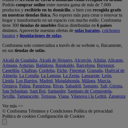
Podrás
comprar online
entre nuestra gama de más de 7.000
productos y
recibirlo en tu domicilio
, o bien con
recogida gratis
en nuestras tiendas física.
No esperes más para crear o renovar tu
hogar y transformarlo en un espacio con mucho estilo. Conforama
tiene 300
tiendas de muebles
físicas distribuidas en
6 países
distintos. Aproveche nuestras ofertas de
sofas baratos
,
colchones
baratos
y
liquidaciones de sofas
.
Conforama solo comercializa a través de su website o, físicamente,
en sus
tiendas de sofás
.
Alcalá de Guadaíra
,
Alcalá de Henares
,
Alcorcón
,
Alfafar
,
Alicante
,
Arinaga
,
Asturias
,
Badalona
,
Barakaldo
,
Barcelona
,
Burjassot
,
Castellón
,
Chafiras
,
Cordoba
,
Elche
,
Finestrat
,
Granada
,
Huércal de
Almería
,
La Coruña
,
La Laguna
,
La Zenia
,
Lanzarote
,
León
,
Lleida
,
Los Barrios
,
Madrid
,
Majadahonda
,
Málaga
,
Murcia
,
Orotava
,
Palma
,
Pamplona
,
Rivas
,
Sabadell
,
Sagunto
,
Salt, Girona
,
San Sebastian
,
Sant Boi
,
Santander
,
Santiago de Compostela
,
Sevilla
,
Tamaraceite
,
Terrassa
,
Viana
,
Vilanova i la Geltrú
,
Zaragoza
Ver más >>
© Conforama
Términos y Condiciones
Política de privacidad
Política de cookies
Configuración de Cookies