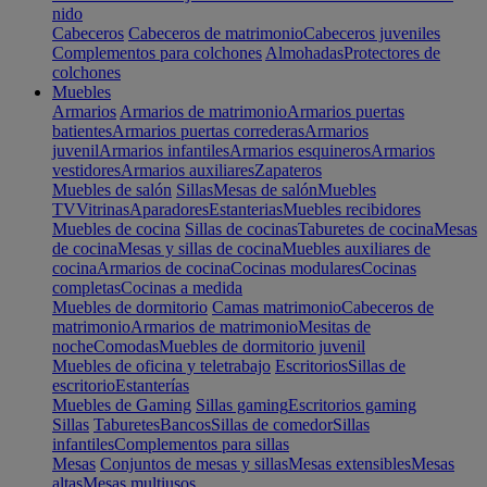
nido
Cabeceros
Cabeceros de matrimonio
Cabeceros juveniles
Complementos para colchones
Almohadas
Protectores de
colchones
Muebles
Armarios
Armarios de matrimonio
Armarios puertas
batientes
Armarios puertas correderas
Armarios
juvenil
Armarios infantiles
Armarios esquineros
Armarios
vestidores
Armarios auxiliares
Zapateros
Muebles de salón
Sillas
Mesas de salón
Muebles
TV
Vitrinas
Aparadores
Estanterias
Muebles recibidores
Muebles de cocina
Sillas de cocinas
Taburetes de cocina
Mesas
de cocina
Mesas y sillas de cocina
Muebles auxiliares de
cocina
Armarios de cocina
Cocinas modulares
Cocinas
completas
Cocinas a medida
Muebles de dormitorio
Camas matrimonio
Cabeceros de
matrimonio
Armarios de matrimonio
Mesitas de
noche
Comodas
Muebles de dormitorio juvenil
Muebles de oficina y teletrabajo
Escritorios
Sillas de
escritorio
Estanterías
Muebles de Gaming
Sillas gaming
Escritorios gaming
Sillas
Taburetes
Bancos
Sillas de comedor
Sillas
infantiles
Complementos para sillas
Mesas
Conjuntos de mesas y sillas
Mesas extensibles
Mesas
altas
Mesas multiusos