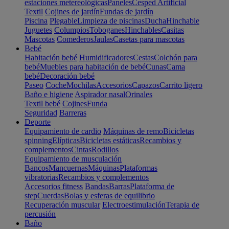
estaciones metereológicas
Paneles
Cesped Artificial
Textil
Cojines de jardín
Fundas de jardín
Piscina
Plegable
Limpieza de piscinas
Ducha
Hinchable
Juguetes
Columpios
Toboganes
Hinchables
Casitas
Mascotas
Comederos
Jaulas
Casetas para mascotas
Bebé
Habitación bebé
Humidificadores
Cestas
Colchón para
bebé
Muebles para habitación de bebé
Cunas
Cama
bebé
Decoración bebé
Paseo
Coche
Mochilas
Accesorios
Capazos
Carrito ligero
Baño e higiene
Aspirador nasal
Orinales
Textil bebé
Cojines
Funda
Seguridad
Barreras
Deporte
Equipamiento de cardio
Máquinas de remo
Bicicletas
spinning
Elípticas
Bicicletas estáticas
Recambios y
complementos
Cintas
Rodillos
Equipamiento de musculación
Bancos
Mancuernas
Máquinas
Plataformas
vibratorias
Recambios y complementos
Accesorios fitness
Bandas
Barras
Plataforma de
step
Cuerdas
Bolas y esferas de equilibrio
Recuperación muscular
Electroestimulación
Terapia de
percusión
Baño