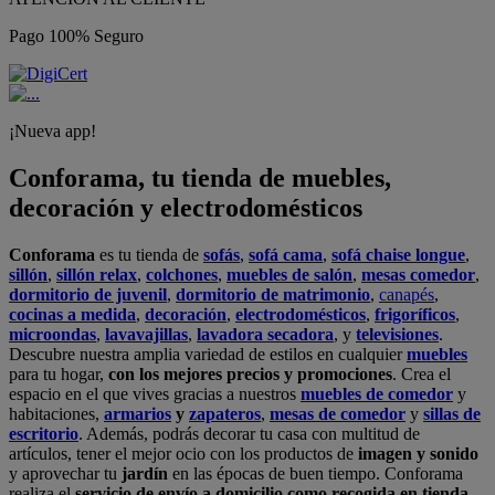
Pago 100% Seguro
¡Nueva app!
Conforama, tu tienda de muebles,
decoración y electrodomésticos
Conforama
es tu tienda de
sofás
,
sofá cama
,
sofá chaise longue
,
sillón
,
sillón relax
,
colchones
,
muebles de salón
,
mesas comedor
,
dormitorio de juvenil
,
dormitorio de matrimonio
,
canapés
,
cocinas a medida
,
decoración
,
electrodomésticos
,
frigoríficos
,
microondas
,
lavavajillas
,
lavadora secadora
, y
televisiones
.
Descubre nuestra amplia variedad de estilos en cualquier
muebles
para tu hogar,
con los mejores precios y promociones
. Crea el
espacio en el que vives gracias a nuestros
muebles de comedor
y
habitaciones,
armarios
y
zapateros
,
mesas de comedor
y
sillas de
escritorio
. Además, podrás decorar tu casa con multitud de
artículos, tener el mejor ocio con los productos de
imagen y sonido
y aprovechar tu
jardín
en las épocas de buen tiempo. Conforama
realiza el
servicio de envío a domicilio como recogida en tienda.