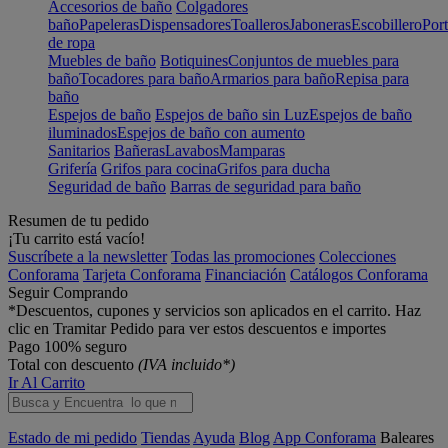
Accesorios de baño
Colgadores
baño
Papeleras
Dispensadores
Toalleros
Jaboneras
Escobillero
Port
de ropa
Muebles de baño
Botiquines
Conjuntos de muebles para
baño
Tocadores para baño
Armarios para baño
Repisa para
baño
Espejos de baño
Espejos de baño sin Luz
Espejos de baño
iluminados
Espejos de baño con aumento
Sanitarios
Bañeras
Lavabos
Mamparas
Grifería
Grifos para cocina
Grifos para ducha
Seguridad de baño
Barras de seguridad para baño
Resumen de tu pedido
¡Tu carrito está vacío!
Suscríbete a la newsletter
Todas las promociones
Colecciones
Conforama
Tarjeta Conforama
Financiación
Catálogos Conforama
Seguir Comprando
*Descuentos, cupones y servicios son aplicados en el carrito. Haz
clic en Tramitar Pedido para ver estos descuentos e importes
Pago 100% seguro
Total con descuento
(IVA incluido*)
Ir Al Carrito
Estado de mi pedido
Tiendas
Ayuda
Blog
App Conforama
Baleares