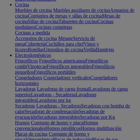
Cocina
Muebles de cocina
Muebles auxiliares de cocina
Armarios de
cocina
Conjuntos de mesas y sillas de cocina
Mesas de
cocina
Sillas de cocina
Taburetes de cocina
Cocinas
modulares
Cocinas completas
Cocinas a medida
Accesorios de cocina
Menaje
Servicio de
mesa
Cubertería
Cuchillos para chef
Vinos y
licores
Botellas
Utensilios de cocina
Vajilla
Bandejas
Electrodomésticos
Frigoríficos
Frigoríficos americanos
Frigoríficos
combi
Vinotecas
Frigoríficos integrables
Frigoríficos
pequeños
Frigoríficos portátiles
Congeladores
Congeladores verticales
Congeladores
horizontales
Lavadoras
Lavadoras de carga frontal
Lavadoras de carga
superior
Lavadoras - Secadoras
Lavadoras
integrables
Lavadoras por kg
Secadoras
Lavadoras - Secadoras
Secadoras con bomba de
calor
Secadoras de condensación
Secadoras de
evacuación
Secadoras integrables
Secadoras por Kg
Hornos
Conjunto de horno y placa
Hornos
convencionales
Hornos pirolíticos
Hornos multifunción
Placas de cocina
Conjunto de horno y
placa
Vitrocerámica
Placas de inducción
Placas de gas