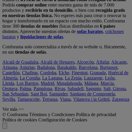
Podrás
comprar online
entre nuestra gama de más de 7.000
productos y
recibirlo en tu domicilio
, o bien con
recogida gratis
en nuestras tiendas física.
No esperes más para crear o renovar tu
hogar y transformarlo en un espacio con mucho estilo. Conforama
tiene 300
tiendas de muebles
físicas distribuidas en
6 países
distintos. Aproveche nuestras ofertas de
sofas baratos
,
colchones
baratos
y
liquidaciones de sofas
.
Conforama solo comercializa a través de su website o, físicamente,
en sus
tiendas de sofás
.
Alcalá de Guadaíra
,
Alcalá de Henares
,
Alcorcón
,
Alfafar
,
Alicante
,
Arinaga
,
Asturias
,
Badalona
,
Barakaldo
,
Barcelona
,
Burjassot
,
Castellón
,
Chafiras
,
Cordoba
,
Elche
,
Finestrat
,
Granada
,
Huércal de
Almería
,
La Coruña
,
La Laguna
,
La Zenia
,
Lanzarote
,
León
,
Lleida
,
Los Barrios
,
Madrid
,
Majadahonda
,
Málaga
,
Murcia
,
Orotava
,
Palma
,
Pamplona
,
Rivas
,
Sabadell
,
Sagunto
,
Salt, Girona
,
San Sebastian
,
Sant Boi
,
Santander
,
Santiago de Compostela
,
Sevilla
,
Tamaraceite
,
Terrassa
,
Viana
,
Vilanova i la Geltrú
,
Zaragoza
Ver más >>
© Conforama
Términos y Condiciones
Política de privacidad
Política de cookies
Configuración de Cookies