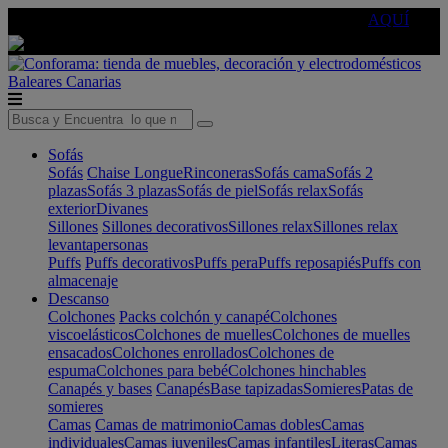
🔵Cambia tu electro con
-10% EXTRA
de descuento ☑️
AQUÍ
Baleares
Canarias
Sofás
Sofás
Chaise Longue
Rinconeras
Sofás cama
Sofás 2
plazas
Sofás 3 plazas
Sofás de piel
Sofás relax
Sofás
exterior
Divanes
Sillones
Sillones decorativos
Sillones relax
Sillones relax
levantapersonas
Puffs
Puffs decorativos
Puffs pera
Puffs reposapiés
Puffs con
almacenaje
Descanso
Colchones
Packs colchón y canapé
Colchones
viscoelásticos
Colchones de muelles
Colchones de muelles
ensacados
Colchones enrollados
Colchones de
espuma
Colchones para bebé
Colchones hinchables
Canapés y bases
Canapés
Base tapizadas
Somieres
Patas de
somieres
Camas
Camas de matrimonio
Camas dobles
Camas
individuales
Camas juveniles
Camas infantiles
Literas
Camas