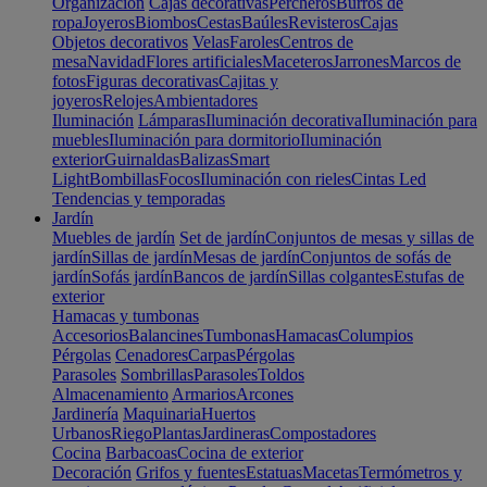
Organización
Cajas decorativas
Percheros
Burros de
ropa
Joyeros
Biombos
Cestas
Baúles
Revisteros
Cajas
Objetos decorativos
Velas
Faroles
Centros de
mesa
Navidad
Flores artificiales
Maceteros
Jarrones
Marcos de
fotos
Figuras decorativas
Cajitas y
joyeros
Relojes
Ambientadores
Iluminación
Lámparas
Iluminación decorativa
Iluminación para
muebles
Iluminación para dormitorio
Iluminación
exterior
Guirnaldas
Balizas
Smart
Light
Bombillas
Focos
Iluminación con rieles
Cintas Led
Tendencias y temporadas
Jardín
Muebles de jardín
Set de jardín
Conjuntos de mesas y sillas de
jardín
Sillas de jardín
Mesas de jardín
Conjuntos de sofás de
jardín
Sofás jardín
Bancos de jardín
Sillas colgantes
Estufas de
exterior
Hamacas y tumbonas
Accesorios
Balancines
Tumbonas
Hamacas
Columpios
Pérgolas
Cenadores
Carpas
Pérgolas
Parasoles
Sombrillas
Parasoles
Toldos
Almacenamiento
Armarios
Arcones
Jardinería
Maquinaria
Huertos
Urbanos
Riego
Plantas
Jardineras
Compostadores
Cocina
Barbacoas
Cocina de exterior
Decoración
Grifos y fuentes
Estatuas
Macetas
Termómetros y