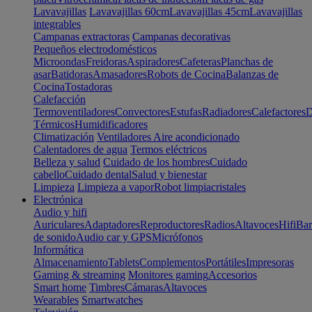
Lavavajillas
Lavavajillas 60cm
Lavavajillas 45cm
Lavavajillas
integrables
Campanas extractoras
Campanas decorativas
Pequeños electrodomésticos
Microondas
Freidoras
Aspiradores
Cafeteras
Planchas de
asar
Batidoras
Amasadores
Robots de Cocina
Balanzas de
Cocina
Tostadoras
Calefacción
Termoventiladores
Convectores
Estufas
Radiadores
Calefactores
D
Térmicos
Humidificadores
Climatización
Ventiladores
Aire acondicionado
Calentadores de agua
Termos eléctricos
Belleza y salud
Cuidado de los hombres
Cuidado
cabello
Cuidado dental
Salud y bienestar
Limpieza
Limpieza a vapor
Robot limpiacristales
Electrónica
Audio y hifi
Auriculares
Adaptadores
Reproductores
Radios
Altavoces
Hifi
Bar
de sonido
Audio car y GPS
Micrófonos
Informática
Almacenamiento
Tablets
Complementos
Portátiles
Impresoras
Gaming & streaming
Monitores gaming
Accesorios
Smart home
Timbres
Cámaras
Altavoces
Wearables
Smartwatches