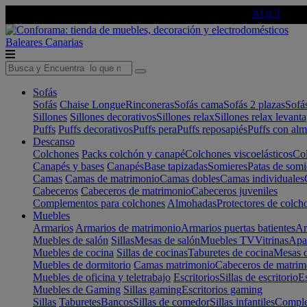
🔵Cambia tu electro con
-10% EXTRA
de descuento ☑️
AQUÍ
Baleares
Canarias
Sofás
Sofás
Chaise Longue
Rinconeras
Sofás cama
Sofás 2 plazas
Sofá
Sillones
Sillones decorativos
Sillones relax
Sillones relax levant
Puffs
Puffs decorativos
Puffs pera
Puffs reposapiés
Puffs con al
Descanso
Colchones
Packs colchón y canapé
Colchones viscoelásticos
Col
Canapés y bases
Canapés
Base tapizadas
Somieres
Patas de somi
Camas
Camas de matrimonio
Camas dobles
Camas individuales
Cabeceros
Cabeceros de matrimonio
Cabeceros juveniles
Complementos para colchones
Almohadas
Protectores de colch
Muebles
Armarios
Armarios de matrimonio
Armarios puertas batientes
Ar
Muebles de salón
Sillas
Mesas de salón
Muebles TV
Vitrinas
Apa
Muebles de cocina
Sillas de cocinas
Taburetes de cocina
Mesas d
Muebles de dormitorio
Camas matrimonio
Cabeceros de matrim
Muebles de oficina y teletrabajo
Escritorios
Sillas de escritorio
Es
Muebles de Gaming
Sillas gaming
Escritorios gaming
Sillas
Taburetes
Bancos
Sillas de comedor
Sillas infantiles
Complem