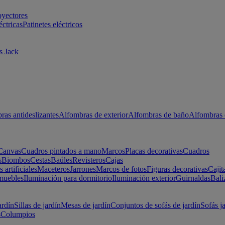
oyectores
éctricas
Patinetes eléctricos
s Jack
ras antideslizantes
Alfombras de exterior
Alfombras de baño
Alfombras 
Canvas
Cuadros pintados a mano
Marcos
Placas decorativas
Cuadros
s
Biombos
Cestas
Baúles
Revisteros
Cajas
s artificiales
Maceteros
Jarrones
Marcos de fotos
Figuras decorativas
Cajit
muebles
Iluminación para dormitorio
Iluminación exterior
Guirnaldas
Bali
ardín
Sillas de jardín
Mesas de jardín
Conjuntos de sofás de jardín
Sofás j
s
Columpios