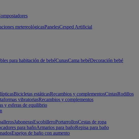
ompostadores
aciones metereológicas
Paneles
Cesped Artificial
les para habitación de bebé
Cunas
Cama bebé
Decoración bebé
lípticas
Bicicletas estáticas
Recambios y complementos
Cintas
Rodillos
taformas vibratorias
Recambios y complementos
s y esferas de equilibrio
ón
alleros
Jaboneras
Escobillero
Portarrollos
Cestas de ropa
cadores para baño
Armarios para baño
Repisa para baño
inados
Espejos de baño con aumento