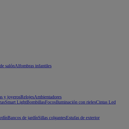
de salón
Alfombras infantiles
as y joyeros
Relojes
Ambientadores
zas
Smart Light
Bombillas
Focos
Iluminación con rieles
Cintas Led
ardín
Bancos de jardín
Sillas colgantes
Estufas de exterior