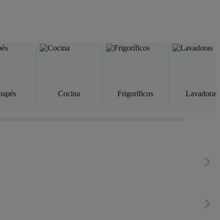
napés
Cocina
Frigoríficos
Lavadoras