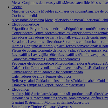
Mesas
Conjuntos de mesas y sillas
Mesas extensibles
Mesas alta
Cocina
Muebles de cocina
Muebles auxiliares de cocina
Armarios de co
Cocinas a medida
Accesorios de cocina
Menaje
Servicio de mesa
Cubertería
Cuchil
Electrodomésticos
Frigoríficos
Frigoríficos americanos
Frigoríficos combi
Vinoteca
Congeladores
Congeladores verticales
Congeladores horizontal
Lavadoras
Lavadoras de carga frontal
Lavadoras de carga super
Secadoras
Lavadoras - Secadoras
Secadoras con bomba de calo
Hornos
Conjunto de horno y placa
Hornos convencionales
Horno
Placas de cocina
Conjunto de horno y placa
Vitrocerámica
Placa
Lavavajillas
Lavavajillas 60cm
Lavavajillas 45cm
Lavavajillas i
Campanas extractoras
Campanas decorativas
Pequeños electrodomésticos
Microondas
Freidoras
Aspiradores
C
Calefacción
Termoventiladores
Convectores
Estufas
Radiadores
C
Climatización
Ventiladores
Aire acondicionado
Calentadores de agua
Termos eléctricos
Belleza y salud
Cuidado de los hombres
Cuidado cabello
Cuidad
Limpieza
Limpieza a vapor
Robot limpiacristales
Electrónica
Audio y hifi
Auriculares
Adaptadores
Reproductores
Radios
Alta
Informática
Almacenamiento
Tablets
Complementos
Portátiles
Im
Gaming & streaming
Monitores gaming
Accesorios
Smart home
Timbres
Cámaras
Altavoces