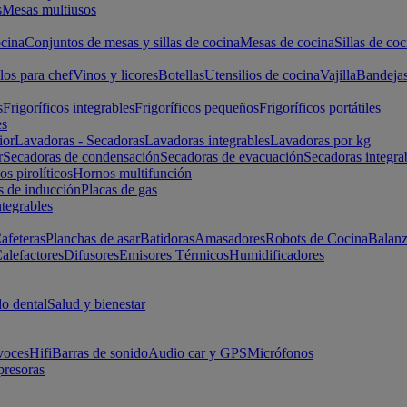
s
Mesas multiusos
cina
Conjuntos de mesas y sillas de cocina
Mesas de cocina
Sillas de coc
los para chef
Vinos y licores
Botellas
Utensilios de cocina
Vajilla
Bandeja
s
Frigoríficos integrables
Frigoríficos pequeños
Frigoríficos portátiles
es
ior
Lavadoras - Secadoras
Lavadoras integrables
Lavadoras por kg
r
Secadoras de condensación
Secadoras de evacuación
Secadoras integra
s pirolíticos
Hornos multifunción
s de inducción
Placas de gas
ntegrables
afeteras
Planchas de asar
Batidoras
Amasadores
Robots de Cocina
Balanz
alefactores
Difusores
Emisores Térmicos
Humidificadores
o dental
Salud y bienestar
voces
Hifi
Barras de sonido
Audio car y GPS
Micrófonos
presoras