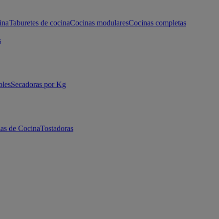
ina
Taburetes de cocina
Cocinas modulares
Cocinas completas
s
bles
Secadoras por Kg
as de Cocina
Tostadoras