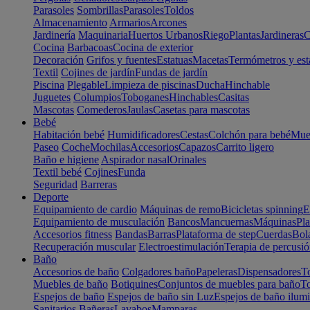
Parasoles
Sombrillas
Parasoles
Toldos
Almacenamiento
Armarios
Arcones
Jardinería
Maquinaria
Huertos Urbanos
Riego
Plantas
Jardineras
C
Cocina
Barbacoas
Cocina de exterior
Decoración
Grifos y fuentes
Estatuas
Macetas
Termómetros y est
Textil
Cojines de jardín
Fundas de jardín
Piscina
Plegable
Limpieza de piscinas
Ducha
Hinchable
Juguetes
Columpios
Toboganes
Hinchables
Casitas
Mascotas
Comederos
Jaulas
Casetas para mascotas
Bebé
Habitación bebé
Humidificadores
Cestas
Colchón para bebé
Mueb
Paseo
Coche
Mochilas
Accesorios
Capazos
Carrito ligero
Baño e higiene
Aspirador nasal
Orinales
Textil bebé
Cojines
Funda
Seguridad
Barreras
Deporte
Equipamiento de cardio
Máquinas de remo
Bicicletas spinning
E
Equipamiento de musculación
Bancos
Mancuernas
Máquinas
Pla
Accesorios fitness
Bandas
Barras
Plataforma de step
Cuerdas
Bola
Recuperación muscular
Electroestimulación
Terapia de percusi
Baño
Accesorios de baño
Colgadores baño
Papeleras
Dispensadores
To
Muebles de baño
Botiquines
Conjuntos de muebles para baño
To
Espejos de baño
Espejos de baño sin Luz
Espejos de baño ilum
Sanitarios
Bañeras
Lavabos
Mamparas