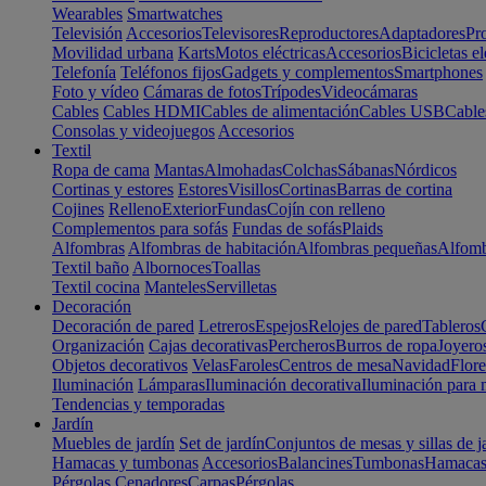
Wearables
Smartwatches
Televisión
Accesorios
Televisores
Reproductores
Adaptadores
Pr
Movilidad urbana
Karts
Motos eléctricas
Accesorios
Bicicletas el
Telefonía
Teléfonos fijos
Gadgets y complementos
Smartphones
Foto y vídeo
Cámaras de fotos
Trípodes
Videocámaras
Cables
Cables HDMI
Cables de alimentación
Cables USB
Cable
Consolas y videojuegos
Accesorios
Textil
Ropa de cama
Mantas
Almohadas
Colchas
Sábanas
Nórdicos
Cortinas y estores
Estores
Visillos
Cortinas
Barras de cortina
Cojines
Relleno
Exterior
Fundas
Cojín con relleno
Complementos para sofás
Fundas de sofás
Plaids
Alfombras
Alfombras de habitación
Alfombras pequeñas
Alfomb
Textil baño
Albornoces
Toallas
Textil cocina
Manteles
Servilletas
Decoración
Decoración de pared
Letreros
Espejos
Relojes de pared
Tableros
Organización
Cajas decorativas
Percheros
Burros de ropa
Joyero
Objetos decorativos
Velas
Faroles
Centros de mesa
Navidad
Flore
Iluminación
Lámparas
Iluminación decorativa
Iluminación para 
Tendencias y temporadas
Jardín
Muebles de jardín
Set de jardín
Conjuntos de mesas y sillas de j
Hamacas y tumbonas
Accesorios
Balancines
Tumbonas
Hamaca
Pérgolas
Cenadores
Carpas
Pérgolas