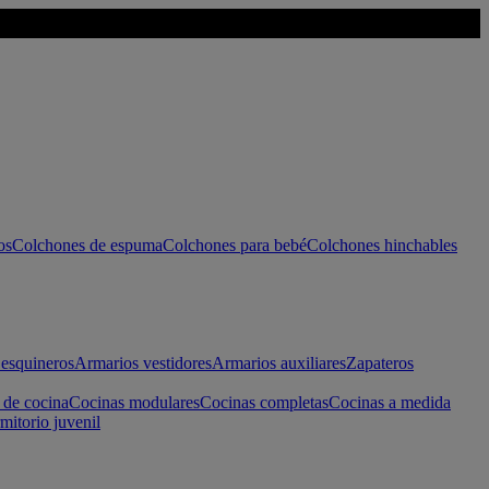
os
Colchones de espuma
Colchones para bebé
Colchones hinchables
esquineros
Armarios vestidores
Armarios auxiliares
Zapateros
 de cocina
Cocinas modulares
Cocinas completas
Cocinas a medida
mitorio juvenil