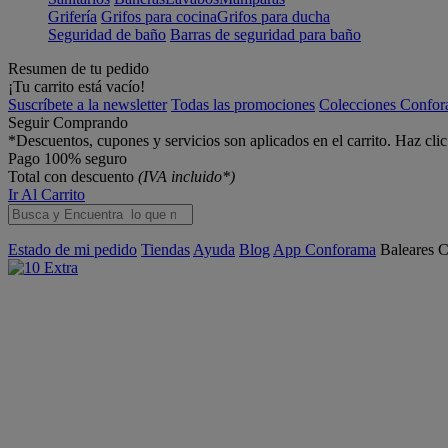
Grifería
Grifos para cocina
Grifos para ducha
Seguridad de baño
Barras de seguridad para baño
Resumen de tu pedido
¡Tu carrito está vacío!
Suscríbete a la newsletter
Todas las promociones
Colecciones Confo
Seguir Comprando
*Descuentos, cupones y servicios son aplicados en el carrito. Haz cli
Pago 100% seguro
Total con descuento
(IVA incluido*)
Ir Al Carrito
Estado de mi pedido
Tiendas
Ayuda
Blog
App Conforama
Baleares
C