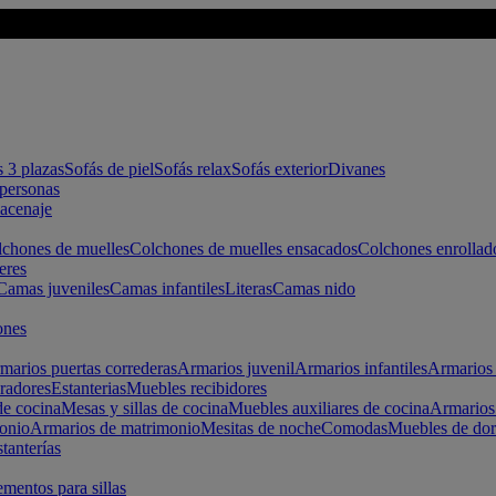
s 3 plazas
Sofás de piel
Sofás relax
Sofás exterior
Divanes
apersonas
macenaje
chones de muelles
Colchones de muelles ensacados
Colchones enrollad
eres
Camas juveniles
Camas infantiles
Literas
Camas nido
ones
marios puertas correderas
Armarios juvenil
Armarios infantiles
Armarios 
radores
Estanterias
Muebles recibidores
e cocina
Mesas y sillas de cocina
Muebles auxiliares de cocina
Armarios
onio
Armarios de matrimonio
Mesitas de noche
Comodas
Muebles de dor
tanterías
entos para sillas