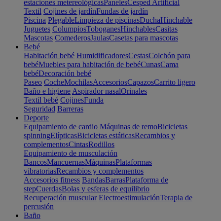
estaciones metereológicas
Paneles
Cesped Artificial
Textil
Cojines de jardín
Fundas de jardín
Piscina
Plegable
Limpieza de piscinas
Ducha
Hinchable
Juguetes
Columpios
Toboganes
Hinchables
Casitas
Mascotas
Comederos
Jaulas
Casetas para mascotas
Bebé
Habitación bebé
Humidificadores
Cestas
Colchón para
bebé
Muebles para habitación de bebé
Cunas
Cama
bebé
Decoración bebé
Paseo
Coche
Mochilas
Accesorios
Capazos
Carrito ligero
Baño e higiene
Aspirador nasal
Orinales
Textil bebé
Cojines
Funda
Seguridad
Barreras
Deporte
Equipamiento de cardio
Máquinas de remo
Bicicletas
spinning
Elípticas
Bicicletas estáticas
Recambios y
complementos
Cintas
Rodillos
Equipamiento de musculación
Bancos
Mancuernas
Máquinas
Plataformas
vibratorias
Recambios y complementos
Accesorios fitness
Bandas
Barras
Plataforma de
step
Cuerdas
Bolas y esferas de equilibrio
Recuperación muscular
Electroestimulación
Terapia de
percusión
Baño