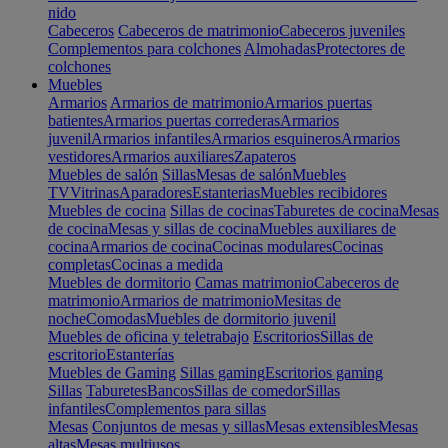
nido
Cabeceros
Cabeceros de matrimonio
Cabeceros juveniles
Complementos para colchones
Almohadas
Protectores de
colchones
Muebles
Armarios
Armarios de matrimonio
Armarios puertas
batientes
Armarios puertas correderas
Armarios
juvenil
Armarios infantiles
Armarios esquineros
Armarios
vestidores
Armarios auxiliares
Zapateros
Muebles de salón
Sillas
Mesas de salón
Muebles
TV
Vitrinas
Aparadores
Estanterias
Muebles recibidores
Muebles de cocina
Sillas de cocinas
Taburetes de cocina
Mesas
de cocina
Mesas y sillas de cocina
Muebles auxiliares de
cocina
Armarios de cocina
Cocinas modulares
Cocinas
completas
Cocinas a medida
Muebles de dormitorio
Camas matrimonio
Cabeceros de
matrimonio
Armarios de matrimonio
Mesitas de
noche
Comodas
Muebles de dormitorio juvenil
Muebles de oficina y teletrabajo
Escritorios
Sillas de
escritorio
Estanterías
Muebles de Gaming
Sillas gaming
Escritorios gaming
Sillas
Taburetes
Bancos
Sillas de comedor
Sillas
infantiles
Complementos para sillas
Mesas
Conjuntos de mesas y sillas
Mesas extensibles
Mesas
altas
Mesas multiusos