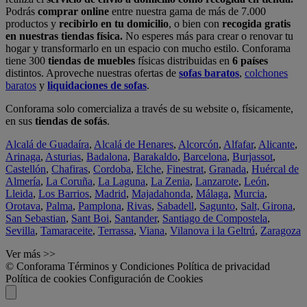
Podrás
comprar online
entre nuestra gama de más de 7.000
productos y
recibirlo en tu domicilio
, o bien con
recogida gratis
en nuestras tiendas física.
No esperes más para crear o renovar tu
hogar y transformarlo en un espacio con mucho estilo. Conforama
tiene 300
tiendas de muebles
físicas distribuidas en
6 países
distintos. Aproveche nuestras ofertas de
sofas baratos
,
colchones
baratos
y
liquidaciones de sofas
.
Conforama solo comercializa a través de su website o, físicamente,
en sus
tiendas de sofás
.
Alcalá de Guadaíra
,
Alcalá de Henares
,
Alcorcón
,
Alfafar
,
Alicante
,
Arinaga
,
Asturias
,
Badalona
,
Barakaldo
,
Barcelona
,
Burjassot
,
Castellón
,
Chafiras
,
Cordoba
,
Elche
,
Finestrat
,
Granada
,
Huércal de
Almería
,
La Coruña
,
La Laguna
,
La Zenia
,
Lanzarote
,
León
,
Lleida
,
Los Barrios
,
Madrid
,
Majadahonda
,
Málaga
,
Murcia
,
Orotava
,
Palma
,
Pamplona
,
Rivas
,
Sabadell
,
Sagunto
,
Salt, Girona
,
San Sebastian
,
Sant Boi
,
Santander
,
Santiago de Compostela
,
Sevilla
,
Tamaraceite
,
Terrassa
,
Viana
,
Vilanova i la Geltrú
,
Zaragoza
Ver más >>
© Conforama
Términos y Condiciones
Política de privacidad
Política de cookies
Configuración de Cookies