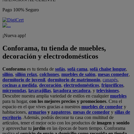
Pago 100% Seguro
¡Nueva app!
Conforama, tu tienda de muebles,
decoración y electrodomésticos
Conforama
es tu tienda de
sofás
,
sofá cama
,
sofá chaise longue
,
sillón
,
sillón relax
,
colchones
,
muebles de salón
,
mesas comedor
,
dormitorio de juvenil
,
dormitorio de matrimonio
,
canapés
,
cocinas a medida
,
decoración
,
electrodomésticos
,
frigoríficos
,
microondas
,
lavavajillas
,
lavadora secadora
, y
televisiones
.
Descubre nuestra amplia variedad de estilos en cualquier
muebles
para tu hogar,
con los mejores precios y promociones
. Crea el
espacio en el que vives gracias a nuestros
muebles de comedor
y
habitaciones,
armarios
y
zapateros
,
mesas de comedor
y
sillas de
escritorio
. Además, podrás decorar tu casa con multitud de
artículos, tener el mejor ocio con los productos de
imagen y sonido
y aprovechar tu
jardín
en las épocas de buen tiempo. Conforama
realiza el
servicio de envío a domicilio como recogida en tienda.