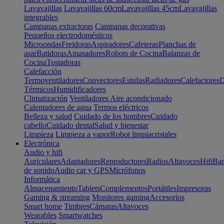
Lavavajillas
Lavavajillas 60cm
Lavavajillas 45cm
Lavavajillas
integrables
Campanas extractoras
Campanas decorativas
Pequeños electrodomésticos
Microondas
Freidoras
Aspiradores
Cafeteras
Planchas de
asar
Batidoras
Amasadores
Robots de Cocina
Balanzas de
Cocina
Tostadoras
Calefacción
Termoventiladores
Convectores
Estufas
Radiadores
Calefactores
D
Térmicos
Humidificadores
Climatización
Ventiladores
Aire acondicionado
Calentadores de agua
Termos eléctricos
Belleza y salud
Cuidado de los hombres
Cuidado
cabello
Cuidado dental
Salud y bienestar
Limpieza
Limpieza a vapor
Robot limpiacristales
Electrónica
Audio y hifi
Auriculares
Adaptadores
Reproductores
Radios
Altavoces
Hifi
Bar
de sonido
Audio car y GPS
Micrófonos
Informática
Almacenamiento
Tablets
Complementos
Portátiles
Impresoras
Gaming & streaming
Monitores gaming
Accesorios
Smart home
Timbres
Cámaras
Altavoces
Wearables
Smartwatches