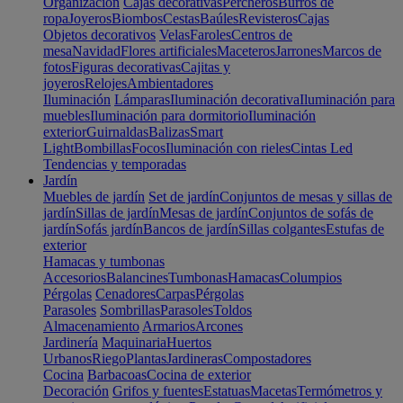
Organización
Cajas decorativas
Percheros
Burros de
ropa
Joyeros
Biombos
Cestas
Baúles
Revisteros
Cajas
Objetos decorativos
Velas
Faroles
Centros de
mesa
Navidad
Flores artificiales
Maceteros
Jarrones
Marcos de
fotos
Figuras decorativas
Cajitas y
joyeros
Relojes
Ambientadores
Iluminación
Lámparas
Iluminación decorativa
Iluminación para
muebles
Iluminación para dormitorio
Iluminación
exterior
Guirnaldas
Balizas
Smart
Light
Bombillas
Focos
Iluminación con rieles
Cintas Led
Tendencias y temporadas
Jardín
Muebles de jardín
Set de jardín
Conjuntos de mesas y sillas de
jardín
Sillas de jardín
Mesas de jardín
Conjuntos de sofás de
jardín
Sofás jardín
Bancos de jardín
Sillas colgantes
Estufas de
exterior
Hamacas y tumbonas
Accesorios
Balancines
Tumbonas
Hamacas
Columpios
Pérgolas
Cenadores
Carpas
Pérgolas
Parasoles
Sombrillas
Parasoles
Toldos
Almacenamiento
Armarios
Arcones
Jardinería
Maquinaria
Huertos
Urbanos
Riego
Plantas
Jardineras
Compostadores
Cocina
Barbacoas
Cocina de exterior
Decoración
Grifos y fuentes
Estatuas
Macetas
Termómetros y