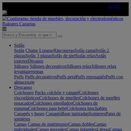
🔵Cambia tu electro con
-10% EXTRA
de descuento ☑️
AQUÍ
Baleares
Canarias
Sofás
Sofás
Chaise Longue
Rinconeras
Sofás cama
Sofás 2
plazas
Sofás 3 plazas
Sofás de piel
Sofás relax
Sofás
exterior
Divanes
Sillones
Sillones decorativos
Sillones relax
Sillones relax
levantapersonas
Puffs
Puffs decorativos
Puffs pera
Puffs reposapiés
Puffs con
almacenaje
Descanso
Colchones
Packs colchón y canapé
Colchones
viscoelásticos
Colchones de muelles
Colchones de muelles
ensacados
Colchones enrollados
Colchones de
espuma
Colchones para bebé
Colchones hinchables
Canapés y bases
Canapés
Base tapizadas
Somieres
Patas de
somieres
Camas
Camas de matrimonio
Camas dobles
Camas
individuales
Camas juveniles
Camas infantiles
Literas
Camas