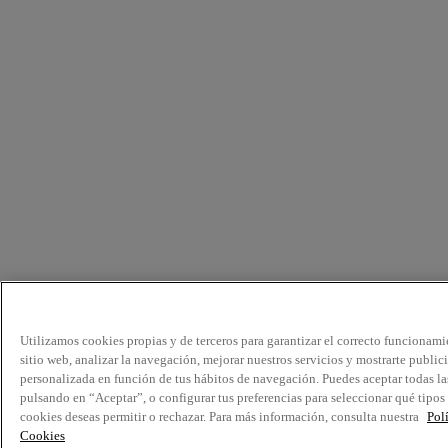
Utilizamos cookies propias y de terceros para garantizar el correcto funcionami
sitio web, analizar la navegación, mejorar nuestros servicios y mostrarte public
personalizada en función de tus hábitos de navegación. Puedes aceptar todas la
pulsando en “Aceptar”, o configurar tus preferencias para seleccionar qué tipos
cookies deseas permitir o rechazar. Para más información, consulta nuestra
Pol
Cookies