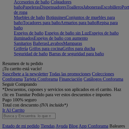
Accesorios de baño
Colgadores
baño
Papeleras
Dispensadores
Toalleros
Jaboneras
Escobillero
Port
de ropa
Muebles de baño
Botiquines
Conjuntos de muebles para
baño
Tocadores para baño
Armarios para baño
Repisa para
baño
Espejos de baño
Espejos de baño sin Luz
Espejos de baño
iluminados
Espejos de baño con aumento
Sanitarios
Bañeras
Lavabos
Mamparas
Grifería
Grifos para cocina
Grifos para ducha
Seguridad de baño
Barras de seguridad para baño
Resumen de tu pedido
¡Tu carrito está vacío!
Suscríbete a la newsletter
Todas las promociones
Colecciones
Conforama
Tarjeta Conforama
Financiación
Catálogos Conforama
Seguir Comprando
*Descuentos, cupones y servicios son aplicados en el carrito. Haz
clic en Tramitar Pedido para ver estos descuentos e importes
Pago 100% seguro
Total con descuento
(IVA incluido*)
Ir Al Carrito
Estado de mi pedido
Tiendas
Ayuda
Blog
App Conforama
Baleares