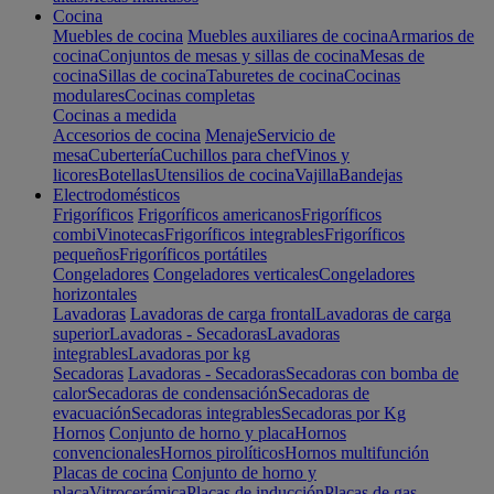
Cocina
Muebles de cocina
Muebles auxiliares de cocina
Armarios de
cocina
Conjuntos de mesas y sillas de cocina
Mesas de
cocina
Sillas de cocina
Taburetes de cocina
Cocinas
modulares
Cocinas completas
Cocinas a medida
Accesorios de cocina
Menaje
Servicio de
mesa
Cubertería
Cuchillos para chef
Vinos y
licores
Botellas
Utensilios de cocina
Vajilla
Bandejas
Electrodomésticos
Frigoríficos
Frigoríficos americanos
Frigoríficos
combi
Vinotecas
Frigoríficos integrables
Frigoríficos
pequeños
Frigoríficos portátiles
Congeladores
Congeladores verticales
Congeladores
horizontales
Lavadoras
Lavadoras de carga frontal
Lavadoras de carga
superior
Lavadoras - Secadoras
Lavadoras
integrables
Lavadoras por kg
Secadoras
Lavadoras - Secadoras
Secadoras con bomba de
calor
Secadoras de condensación
Secadoras de
evacuación
Secadoras integrables
Secadoras por Kg
Hornos
Conjunto de horno y placa
Hornos
convencionales
Hornos pirolíticos
Hornos multifunción
Placas de cocina
Conjunto de horno y
placa
Vitrocerámica
Placas de inducción
Placas de gas