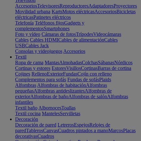
Televisión
Accesorios
Televisores
Reproductores
Adaptadores
Proyectores
Movilidad urbana
Karts
Motos eléctricas
Accesorios
Bicicletas
eléctricas
Patinetes eléctricos
Telefonía
Teléfonos fijos
Gadgets y
complementos
Smartphones
Foto y vídeo
Cámaras de fotos
Trípodes
Videocámaras
Cables
Cables HDMI
Cables de alimentación
Cables
USB
Cables Jack
Consolas y videojuegos
Accesorios
Textil
Ropa de cama
Mantas
Almohadas
Colchas
Sábanas
Nórdicos
Cortinas y estores
Estores
Visillos
Cortinas
Barras de cortina
Cojines
Relleno
Exterior
Fundas
Cojín con relleno
Complementos para sofás
Fundas de sofás
Plaids
Alfombras
Alfombras de habitación
Alfombras
pequeñas
Alfombras antideslizantes
Alfombras de
exterior
Alfombras de baño
Alfombras de salón
Alfombras
infantiles
Textil baño
Albornoces
Toallas
Textil cocina
Manteles
Servilletas
Decoración
Decoración de pared
Letreros
Espejos
Relojes de
pared
Tableros
Canvas
Cuadros pintados a mano
Marcos
Placas
decorativas
Cuadros