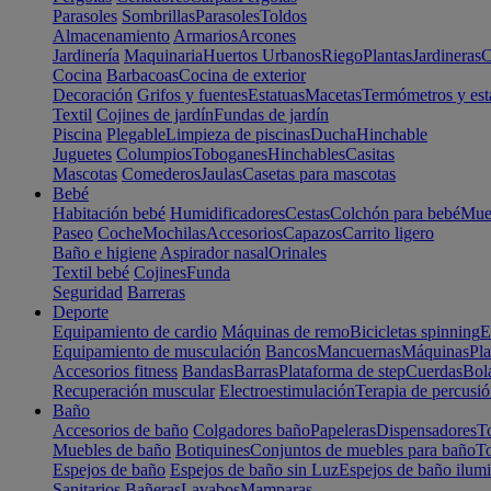
Parasoles
Sombrillas
Parasoles
Toldos
Almacenamiento
Armarios
Arcones
Jardinería
Maquinaria
Huertos Urbanos
Riego
Plantas
Jardineras
C
Cocina
Barbacoas
Cocina de exterior
Decoración
Grifos y fuentes
Estatuas
Macetas
Termómetros y est
Textil
Cojines de jardín
Fundas de jardín
Piscina
Plegable
Limpieza de piscinas
Ducha
Hinchable
Juguetes
Columpios
Toboganes
Hinchables
Casitas
Mascotas
Comederos
Jaulas
Casetas para mascotas
Bebé
Habitación bebé
Humidificadores
Cestas
Colchón para bebé
Mueb
Paseo
Coche
Mochilas
Accesorios
Capazos
Carrito ligero
Baño e higiene
Aspirador nasal
Orinales
Textil bebé
Cojines
Funda
Seguridad
Barreras
Deporte
Equipamiento de cardio
Máquinas de remo
Bicicletas spinning
E
Equipamiento de musculación
Bancos
Mancuernas
Máquinas
Pla
Accesorios fitness
Bandas
Barras
Plataforma de step
Cuerdas
Bola
Recuperación muscular
Electroestimulación
Terapia de percusi
Baño
Accesorios de baño
Colgadores baño
Papeleras
Dispensadores
To
Muebles de baño
Botiquines
Conjuntos de muebles para baño
To
Espejos de baño
Espejos de baño sin Luz
Espejos de baño ilum
Sanitarios
Bañeras
Lavabos
Mamparas