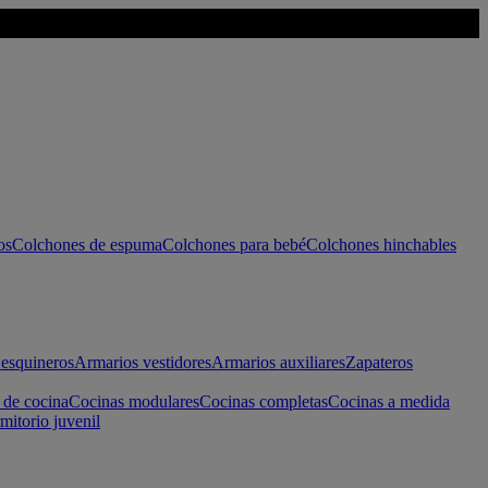
os
Colchones de espuma
Colchones para bebé
Colchones hinchables
esquineros
Armarios vestidores
Armarios auxiliares
Zapateros
 de cocina
Cocinas modulares
Cocinas completas
Cocinas a medida
mitorio juvenil