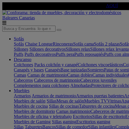
🔵Cambia tu electro con
-10% EXTRA
de descuento ☑️
AQUÍ
Baleares
Canarias
Sofás
Sofás
Chaise Longue
Rinconeras
Sofás cama
Sofás 2 plazas
Sofá
Sillones
Sillones decorativos
Sillones relax
Sillones relax levant
Puffs
Puffs decorativos
Puffs pera
Puffs reposapiés
Puffs con al
Descanso
Colchones
Packs colchón y canapé
Colchones viscoelásticos
Col
Canapés y bases
Canapés
Base tapizadas
Somieres
Patas de somi
Camas
Camas de matrimonio
Camas dobles
Camas individuales
Cabeceros
Cabeceros de matrimonio
Cabeceros juveniles
Complementos para colchones
Almohadas
Protectores de colch
Muebles
Armarios
Armarios de matrimonio
Armarios puertas batientes
Ar
Muebles de salón
Sillas
Mesas de salón
Muebles TV
Vitrinas
Apa
Muebles de cocina
Sillas de cocinas
Taburetes de cocina
Mesas d
Muebles de dormitorio
Camas matrimonio
Cabeceros de matrim
Muebles de oficina y teletrabajo
Escritorios
Sillas de escritorio
Es
Muebles de Gaming
Sillas gaming
Escritorios gaming
Sillas
Taburetes
Bancos
Sillas de comedor
Sillas infantiles
Complem