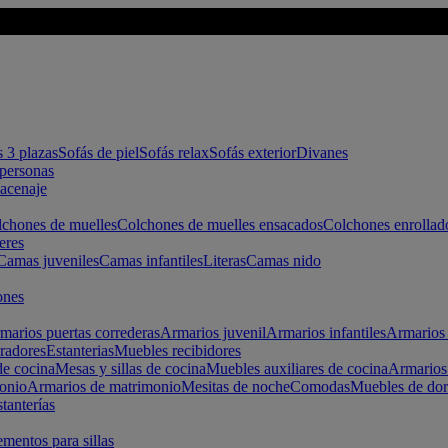
s 3 plazas
Sofás de piel
Sofás relax
Sofás exterior
Divanes
apersonas
macenaje
chones de muelles
Colchones de muelles ensacados
Colchones enrollad
eres
Camas juveniles
Camas infantiles
Literas
Camas nido
ones
marios puertas correderas
Armarios juvenil
Armarios infantiles
Armarios 
radores
Estanterias
Muebles recibidores
e cocina
Mesas y sillas de cocina
Muebles auxiliares de cocina
Armarios
onio
Armarios de matrimonio
Mesitas de noche
Comodas
Muebles de dor
tanterías
entos para sillas