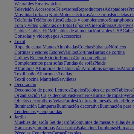
Wearables
Smartwatches
Televisión
Accesorios
Televisores
Reproductores
Adaptadores
Pr
Movilidad urbana
Karts
Motos eléctricas
Accesorios
Bicicletas el
Telefonía
Teléfonos fijos
Gadgets y complementos
Smartphones
Foto y vídeo
Cámaras de fotos
Trípodes
Videocámaras
Objetivos
Cables
Cables HDMI
Cables de alimentación
Cables USB
Cable
Consolas y videojuegos
Accesorios
Textil
Ropa de cama
Mantas
Almohadas
Colchas
Sábanas
Nórdicos
Cortinas y estores
Estores
Visillos
Cortinas
Barras de cortina
Cojines
Relleno
Exterior
Fundas
Cojín con relleno
Complementos para sofás
Fundas de sofás
Plaids
Alfombras
Alfombras de habitación
Alfombras pequeñas
Alfomb
Textil baño
Albornoces
Toallas
Textil cocina
Manteles
Servilletas
Decoración
Decoración de pared
Letreros
Espejos
Relojes de pared
Tableros
Organización
Cajas decorativas
Percheros
Burros de ropa
Joyero
Objetos decorativos
Velas
Faroles
Centros de mesa
Navidad
Flore
Iluminación
Lámparas
Iluminación decorativa
Iluminación para 
Tendencias y temporadas
Jardín
Muebles de jardín
Set de jardín
Conjuntos de mesas y sillas de j
Hamacas y tumbonas
Accesorios
Balancines
Tumbonas
Hamaca
Pérgolas
Cenadores
Carpas
Pérgolas