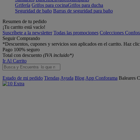
Grifería
Grifos para cocina
Grifos para ducha
Seguridad de baño
Barras de seguridad para baño
Resumen de tu pedido
¡Tu carrito está vacío!
Suscríbete a la newsletter
Todas las promociones
Colecciones Confo
Seguir Comprando
*Descuentos, cupones y servicios son aplicados en el carrito. Haz cli
Pago 100% seguro
Total con descuento
(IVA incluido*)
Ir Al Carrito
Estado de mi pedido
Tiendas
Ayuda
Blog
App Conforama
Baleares
C