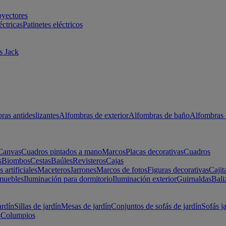
oyectores
éctricas
Patinetes eléctricos
s Jack
ras antideslizantes
Alfombras de exterior
Alfombras de baño
Alfombras 
Canvas
Cuadros pintados a mano
Marcos
Placas decorativas
Cuadros
s
Biombos
Cestas
Baúles
Revisteros
Cajas
s artificiales
Maceteros
Jarrones
Marcos de fotos
Figuras decorativas
Cajit
muebles
Iluminación para dormitorio
Iluminación exterior
Guirnaldas
Bali
ardín
Sillas de jardín
Mesas de jardín
Conjuntos de sofás de jardín
Sofás j
s
Columpios