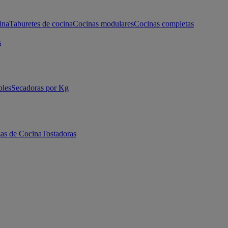
ina
Taburetes de cocina
Cocinas modulares
Cocinas completas
s
bles
Secadoras por Kg
as de Cocina
Tostadoras