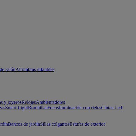
de salón
Alfombras infantiles
as y joyeros
Relojes
Ambientadores
zas
Smart Light
Bombillas
Focos
Iluminación con rieles
Cintas Led
ardín
Bancos de jardín
Sillas colgantes
Estufas de exterior