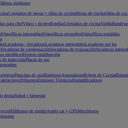
s
Mesas multiusos
cina
Conjuntos de mesas y sillas de cocina
Mesas de cocina
Sillas de coc
los para chef
Vinos y licores
Botellas
Utensilios de cocina
Vajilla
Bandeja
s
Frigoríficos integrables
Frigoríficos pequeños
Frigoríficos portátiles
es
ior
Lavadoras - Secadoras
Lavadoras integrables
Lavadoras por kg
r
Secadoras de condensación
Secadoras de evacuación
Secadoras integra
s pirolíticos
Hornos multifunción
s de inducción
Placas de gas
ntegrables
afeteras
Planchas de asar
Batidoras
Amasadores
Robots de Cocina
Balanz
alefactores
Difusores
Emisores Térmicos
Humidificadores
o dental
Salud y bienestar
voces
Hifi
Barras de sonido
Audio car y GPS
Micrófonos
presoras