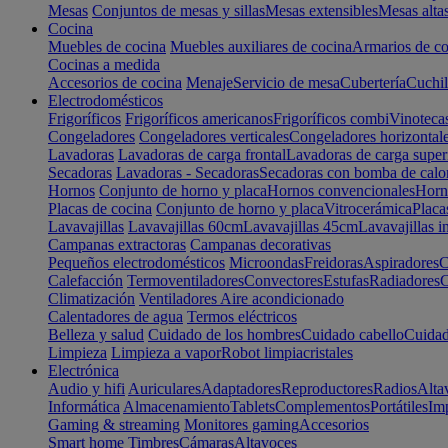
Mesas
Conjuntos de mesas y sillas
Mesas extensibles
Mesas alta
Cocina
Muebles de cocina
Muebles auxiliares de cocina
Armarios de co
Cocinas a medida
Accesorios de cocina
Menaje
Servicio de mesa
Cubertería
Cuchil
Electrodomésticos
Frigoríficos
Frigoríficos americanos
Frigoríficos combi
Vinoteca
Congeladores
Congeladores verticales
Congeladores horizontal
Lavadoras
Lavadoras de carga frontal
Lavadoras de carga super
Secadoras
Lavadoras - Secadoras
Secadoras con bomba de calo
Hornos
Conjunto de horno y placa
Hornos convencionales
Horno
Placas de cocina
Conjunto de horno y placa
Vitrocerámica
Placa
Lavavajillas
Lavavajillas 60cm
Lavavajillas 45cm
Lavavajillas i
Campanas extractoras
Campanas decorativas
Pequeños electrodomésticos
Microondas
Freidoras
Aspiradores
C
Calefacción
Termoventiladores
Convectores
Estufas
Radiadores
C
Climatización
Ventiladores
Aire acondicionado
Calentadores de agua
Termos eléctricos
Belleza y salud
Cuidado de los hombres
Cuidado cabello
Cuidad
Limpieza
Limpieza a vapor
Robot limpiacristales
Electrónica
Audio y hifi
Auriculares
Adaptadores
Reproductores
Radios
Alta
Informática
Almacenamiento
Tablets
Complementos
Portátiles
Im
Gaming & streaming
Monitores gaming
Accesorios
Smart home
Timbres
Cámaras
Altavoces