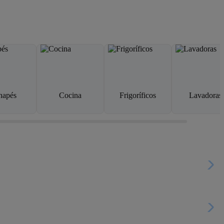
napés
Cocina
Frigoríficos
Lavadoras