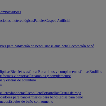
ompostadores
aciones metereológicas
Paneles
Cesped Artificial
les para habitación de bebé
Cunas
Cama bebé
Decoración bebé
lípticas
Bicicletas estáticas
Recambios y complementos
Cintas
Rodillos
taformas vibratorias
Recambios y complementos
s y esferas de equilibrio
ón
alleros
Jaboneras
Escobillero
Portarrollos
Cestas de ropa
cadores para baño
Armarios para baño
Repisa para baño
inados
Espejos de baño con aumento