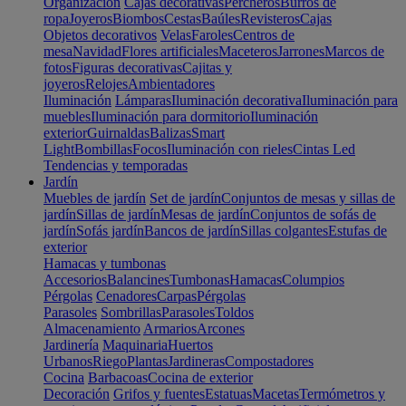
Organización
Cajas decorativas
Percheros
Burros de
ropa
Joyeros
Biombos
Cestas
Baúles
Revisteros
Cajas
Objetos decorativos
Velas
Faroles
Centros de
mesa
Navidad
Flores artificiales
Maceteros
Jarrones
Marcos de
fotos
Figuras decorativas
Cajitas y
joyeros
Relojes
Ambientadores
Iluminación
Lámparas
Iluminación decorativa
Iluminación para
muebles
Iluminación para dormitorio
Iluminación
exterior
Guirnaldas
Balizas
Smart
Light
Bombillas
Focos
Iluminación con rieles
Cintas Led
Tendencias y temporadas
Jardín
Muebles de jardín
Set de jardín
Conjuntos de mesas y sillas de
jardín
Sillas de jardín
Mesas de jardín
Conjuntos de sofás de
jardín
Sofás jardín
Bancos de jardín
Sillas colgantes
Estufas de
exterior
Hamacas y tumbonas
Accesorios
Balancines
Tumbonas
Hamacas
Columpios
Pérgolas
Cenadores
Carpas
Pérgolas
Parasoles
Sombrillas
Parasoles
Toldos
Almacenamiento
Armarios
Arcones
Jardinería
Maquinaria
Huertos
Urbanos
Riego
Plantas
Jardineras
Compostadores
Cocina
Barbacoas
Cocina de exterior
Decoración
Grifos y fuentes
Estatuas
Macetas
Termómetros y