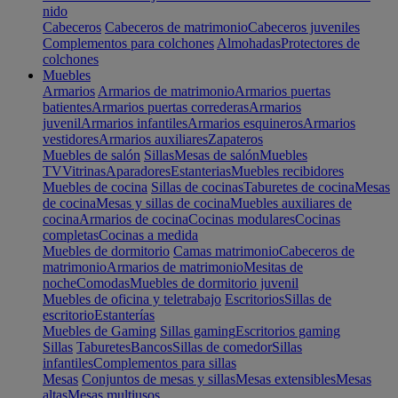
nido
Cabeceros
Cabeceros de matrimonio
Cabeceros juveniles
Complementos para colchones
Almohadas
Protectores de
colchones
Muebles
Armarios
Armarios de matrimonio
Armarios puertas
batientes
Armarios puertas correderas
Armarios
juvenil
Armarios infantiles
Armarios esquineros
Armarios
vestidores
Armarios auxiliares
Zapateros
Muebles de salón
Sillas
Mesas de salón
Muebles
TV
Vitrinas
Aparadores
Estanterias
Muebles recibidores
Muebles de cocina
Sillas de cocinas
Taburetes de cocina
Mesas
de cocina
Mesas y sillas de cocina
Muebles auxiliares de
cocina
Armarios de cocina
Cocinas modulares
Cocinas
completas
Cocinas a medida
Muebles de dormitorio
Camas matrimonio
Cabeceros de
matrimonio
Armarios de matrimonio
Mesitas de
noche
Comodas
Muebles de dormitorio juvenil
Muebles de oficina y teletrabajo
Escritorios
Sillas de
escritorio
Estanterías
Muebles de Gaming
Sillas gaming
Escritorios gaming
Sillas
Taburetes
Bancos
Sillas de comedor
Sillas
infantiles
Complementos para sillas
Mesas
Conjuntos de mesas y sillas
Mesas extensibles
Mesas
altas
Mesas multiusos