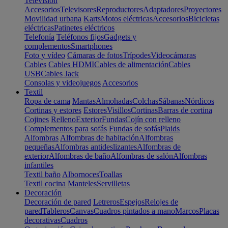
Televisión
Accesorios
Televisores
Reproductores
Adaptadores
Proyectores
Movilidad urbana
Karts
Motos eléctricas
Accesorios
Bicicletas
eléctricas
Patinetes eléctricos
Telefonía
Teléfonos fijos
Gadgets y
complementos
Smartphones
Foto y vídeo
Cámaras de fotos
Trípodes
Videocámaras
Cables
Cables HDMI
Cables de alimentación
Cables
USB
Cables Jack
Consolas y videojuegos
Accesorios
Textil
Ropa de cama
Mantas
Almohadas
Colchas
Sábanas
Nórdicos
Cortinas y estores
Estores
Visillos
Cortinas
Barras de cortina
Cojines
Relleno
Exterior
Fundas
Cojín con relleno
Complementos para sofás
Fundas de sofás
Plaids
Alfombras
Alfombras de habitación
Alfombras
pequeñas
Alfombras antideslizantes
Alfombras de
exterior
Alfombras de baño
Alfombras de salón
Alfombras
infantiles
Textil baño
Albornoces
Toallas
Textil cocina
Manteles
Servilletas
Decoración
Decoración de pared
Letreros
Espejos
Relojes de
pared
Tableros
Canvas
Cuadros pintados a mano
Marcos
Placas
decorativas
Cuadros