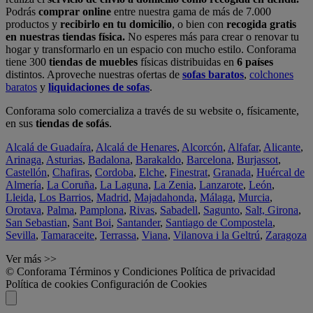
Podrás
comprar online
entre nuestra gama de más de 7.000
productos y
recibirlo en tu domicilio
, o bien con
recogida gratis
en nuestras tiendas física.
No esperes más para crear o renovar tu
hogar y transformarlo en un espacio con mucho estilo. Conforama
tiene 300
tiendas de muebles
físicas distribuidas en
6 países
distintos. Aproveche nuestras ofertas de
sofas baratos
,
colchones
baratos
y
liquidaciones de sofas
.
Conforama solo comercializa a través de su website o, físicamente,
en sus
tiendas de sofás
.
Alcalá de Guadaíra
,
Alcalá de Henares
,
Alcorcón
,
Alfafar
,
Alicante
,
Arinaga
,
Asturias
,
Badalona
,
Barakaldo
,
Barcelona
,
Burjassot
,
Castellón
,
Chafiras
,
Cordoba
,
Elche
,
Finestrat
,
Granada
,
Huércal de
Almería
,
La Coruña
,
La Laguna
,
La Zenia
,
Lanzarote
,
León
,
Lleida
,
Los Barrios
,
Madrid
,
Majadahonda
,
Málaga
,
Murcia
,
Orotava
,
Palma
,
Pamplona
,
Rivas
,
Sabadell
,
Sagunto
,
Salt, Girona
,
San Sebastian
,
Sant Boi
,
Santander
,
Santiago de Compostela
,
Sevilla
,
Tamaraceite
,
Terrassa
,
Viana
,
Vilanova i la Geltrú
,
Zaragoza
Ver más >>
© Conforama
Términos y Condiciones
Política de privacidad
Política de cookies
Configuración de Cookies