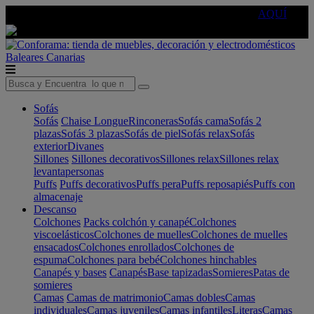
🔵Cambia tu electro con
-10% EXTRA
de descuento ☑️
AQUÍ
Baleares
Canarias
Sofás
Sofás
Chaise Longue
Rinconeras
Sofás cama
Sofás 2
plazas
Sofás 3 plazas
Sofás de piel
Sofás relax
Sofás
exterior
Divanes
Sillones
Sillones decorativos
Sillones relax
Sillones relax
levantapersonas
Puffs
Puffs decorativos
Puffs pera
Puffs reposapiés
Puffs con
almacenaje
Descanso
Colchones
Packs colchón y canapé
Colchones
viscoelásticos
Colchones de muelles
Colchones de muelles
ensacados
Colchones enrollados
Colchones de
espuma
Colchones para bebé
Colchones hinchables
Canapés y bases
Canapés
Base tapizadas
Somieres
Patas de
somieres
Camas
Camas de matrimonio
Camas dobles
Camas
individuales
Camas juveniles
Camas infantiles
Literas
Camas