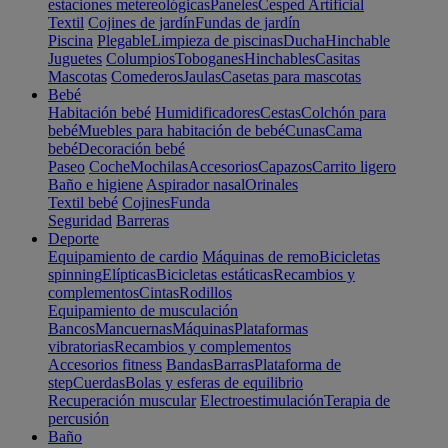
estaciones metereológicas
Paneles
Cesped Artificial
Textil
Cojines de jardín
Fundas de jardín
Piscina
Plegable
Limpieza de piscinas
Ducha
Hinchable
Juguetes
Columpios
Toboganes
Hinchables
Casitas
Mascotas
Comederos
Jaulas
Casetas para mascotas
Bebé
Habitación bebé
Humidificadores
Cestas
Colchón para
bebé
Muebles para habitación de bebé
Cunas
Cama
bebé
Decoración bebé
Paseo
Coche
Mochilas
Accesorios
Capazos
Carrito ligero
Baño e higiene
Aspirador nasal
Orinales
Textil bebé
Cojines
Funda
Seguridad
Barreras
Deporte
Equipamiento de cardio
Máquinas de remo
Bicicletas
spinning
Elípticas
Bicicletas estáticas
Recambios y
complementos
Cintas
Rodillos
Equipamiento de musculación
Bancos
Mancuernas
Máquinas
Plataformas
vibratorias
Recambios y complementos
Accesorios fitness
Bandas
Barras
Plataforma de
step
Cuerdas
Bolas y esferas de equilibrio
Recuperación muscular
Electroestimulación
Terapia de
percusión
Baño