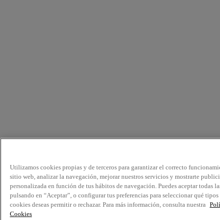
Utilizamos cookies propias y de terceros para garantizar el correcto funcionami
sitio web, analizar la navegación, mejorar nuestros servicios y mostrarte public
personalizada en función de tus hábitos de navegación. Puedes aceptar todas la
pulsando en “Aceptar”, o configurar tus preferencias para seleccionar qué tipos
cookies deseas permitir o rechazar. Para más información, consulta nuestra
Pol
Cookies