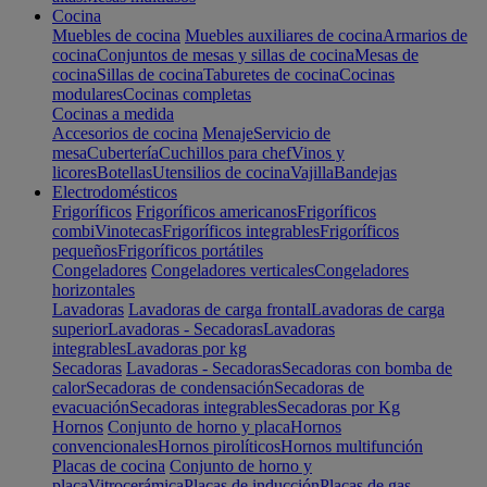
Cocina
Muebles de cocina
Muebles auxiliares de cocina
Armarios de
cocina
Conjuntos de mesas y sillas de cocina
Mesas de
cocina
Sillas de cocina
Taburetes de cocina
Cocinas
modulares
Cocinas completas
Cocinas a medida
Accesorios de cocina
Menaje
Servicio de
mesa
Cubertería
Cuchillos para chef
Vinos y
licores
Botellas
Utensilios de cocina
Vajilla
Bandejas
Electrodomésticos
Frigoríficos
Frigoríficos americanos
Frigoríficos
combi
Vinotecas
Frigoríficos integrables
Frigoríficos
pequeños
Frigoríficos portátiles
Congeladores
Congeladores verticales
Congeladores
horizontales
Lavadoras
Lavadoras de carga frontal
Lavadoras de carga
superior
Lavadoras - Secadoras
Lavadoras
integrables
Lavadoras por kg
Secadoras
Lavadoras - Secadoras
Secadoras con bomba de
calor
Secadoras de condensación
Secadoras de
evacuación
Secadoras integrables
Secadoras por Kg
Hornos
Conjunto de horno y placa
Hornos
convencionales
Hornos pirolíticos
Hornos multifunción
Placas de cocina
Conjunto de horno y
placa
Vitrocerámica
Placas de inducción
Placas de gas