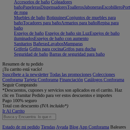
Accesorios de baño
Colgadores
baño
Papeleras
Dispensadores
Toalleros
Jaboneras
Escobillero
Port
de ropa
Muebles de baño
Botiquines
Conjuntos de muebles para
baño
Tocadores para baño
Armarios para baño
Repisa para
baño
Espejos de baño
Espejos de baño sin Luz
Espejos de baño
iluminados
Espejos de baño con aumento
Sanitarios
Bañeras
Lavabos
Mamparas
Grifería
Grifos para cocina
Grifos para ducha
Seguridad de baño
Barras de seguridad para baño
Resumen de tu pedido
¡Tu carrito está vacío!
Suscríbete a la newsletter
Todas las promociones
Colecciones
Conforama
Tarjeta Conforama
Financiación
Catálogos Conforama
Seguir Comprando
*Descuentos, cupones y servicios son aplicados en el carrito. Haz
clic en Tramitar Pedido para ver estos descuentos e importes
Pago 100% seguro
Total con descuento
(IVA incluido*)
Ir Al Carrito
Estado de mi pedido
Tiendas
Ayuda
Blog
App Conforama
Baleares