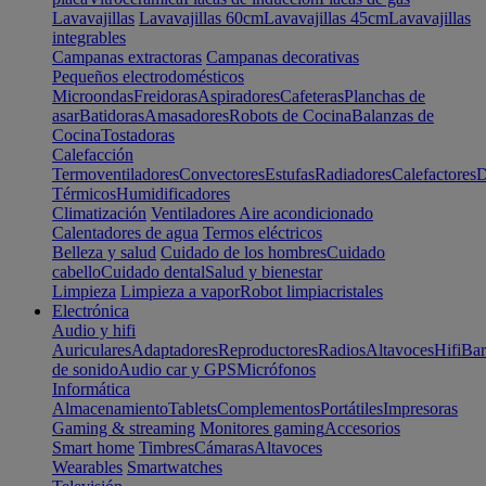
Lavavajillas
Lavavajillas 60cm
Lavavajillas 45cm
Lavavajillas
integrables
Campanas extractoras
Campanas decorativas
Pequeños electrodomésticos
Microondas
Freidoras
Aspiradores
Cafeteras
Planchas de
asar
Batidoras
Amasadores
Robots de Cocina
Balanzas de
Cocina
Tostadoras
Calefacción
Termoventiladores
Convectores
Estufas
Radiadores
Calefactores
D
Térmicos
Humidificadores
Climatización
Ventiladores
Aire acondicionado
Calentadores de agua
Termos eléctricos
Belleza y salud
Cuidado de los hombres
Cuidado
cabello
Cuidado dental
Salud y bienestar
Limpieza
Limpieza a vapor
Robot limpiacristales
Electrónica
Audio y hifi
Auriculares
Adaptadores
Reproductores
Radios
Altavoces
Hifi
Bar
de sonido
Audio car y GPS
Micrófonos
Informática
Almacenamiento
Tablets
Complementos
Portátiles
Impresoras
Gaming & streaming
Monitores gaming
Accesorios
Smart home
Timbres
Cámaras
Altavoces
Wearables
Smartwatches