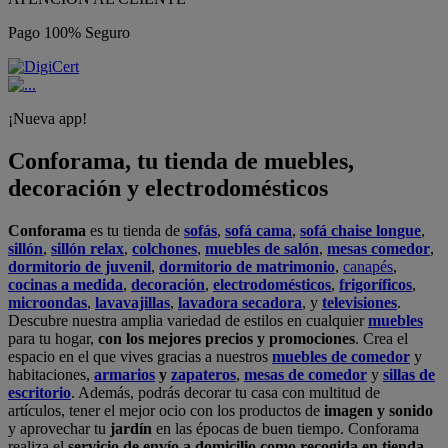
Pago 100% Seguro
¡Nueva app!
Conforama, tu tienda de muebles,
decoración y electrodomésticos
Conforama
es tu tienda de
sofás
,
sofá cama
,
sofá chaise longue
,
sillón
,
sillón relax
,
colchones
,
muebles de salón
,
mesas comedor
,
dormitorio de juvenil
,
dormitorio de matrimonio
,
canapés
,
cocinas a medida
,
decoración
,
electrodomésticos
,
frigoríficos
,
microondas
,
lavavajillas
,
lavadora secadora
, y
televisiones
.
Descubre nuestra amplia variedad de estilos en cualquier
muebles
para tu hogar,
con los mejores precios y promociones
. Crea el
espacio en el que vives gracias a nuestros
muebles de comedor
y
habitaciones,
armarios
y
zapateros
,
mesas de comedor
y
sillas de
escritorio
. Además, podrás decorar tu casa con multitud de
artículos, tener el mejor ocio con los productos de
imagen y sonido
y aprovechar tu
jardín
en las épocas de buen tiempo. Conforama
realiza el
servicio de envío a domicilio como recogida en tienda.