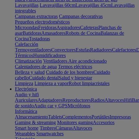
Lavavajillas
Lavavajillas 60cm
Lavavajillas 45cm
Lavavajillas
integrables
Campanas extractoras
Campanas decorativas
Pequeños electrodomésticos
Microondas
Freidoras
Aspiradores
Cafeteras
Planchas de
asar
Batidoras
Amasadores
Robots de Cocina
Balanzas de
Cocina
Tostadoras
Calefacción
Termoventiladores
Convectores
Estufas
Radiadores
Calefactores
D
Térmicos
Humidificadores
Climatización
Ventiladores
Aire acondicionado
Calentadores de agua
Termos eléctricos
Belleza y salud
Cuidado de los hombres
Cuidado
cabello
Cuidado dental
Salud y bienestar
Limpieza
Limpieza a vapor
Robot limpiacristales
Electrónica
Audio y hifi
Auriculares
Adaptadores
Reproductores
Radios
Altavoces
Hifi
Bar
de sonido
Audio car y GPS
Micrófonos
Informática
Almacenamiento
Tablets
Complementos
Portátiles
Impresoras
Gaming & streaming
Monitores gaming
Accesorios
Smart home
Timbres
Cámaras
Altavoces
Wearables
Smartwatches