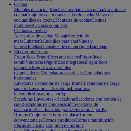
Cocina
Muebles de cocina
Muebles auxiliares de cocina
Armarios de
cocina
Conjuntos de mesas y sillas de cocina
Mesas de
cocina
Sillas de cocina
Taburetes de cocina
Cocinas
modulares
Cocinas completas
Cocinas a medida
Accesorios de cocina
Menaje
Servicio de
mesa
Cubertería
Cuchillos para chef
Vinos y
licores
Botellas
Utensilios de cocina
Vajilla
Bandejas
Electrodomésticos
Frigoríficos
Frigoríficos americanos
Frigoríficos
combi
Vinotecas
Frigoríficos integrables
Frigoríficos
pequeños
Frigoríficos portátiles
Congeladores
Congeladores verticales
Congeladores
horizontales
Lavadoras
Lavadoras de carga frontal
Lavadoras de carga
superior
Lavadoras - Secadoras
Lavadoras
integrables
Lavadoras por kg
Secadoras
Lavadoras - Secadoras
Secadoras con bomba de
calor
Secadoras de condensación
Secadoras de
evacuación
Secadoras integrables
Secadoras por Kg
Hornos
Conjunto de horno y placa
Hornos
convencionales
Hornos pirolíticos
Hornos multifunción
Placas de cocina
Conjunto de horno y
placa
Vitrocerámica
Placas de inducción
Placas de gas