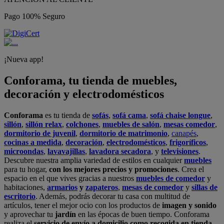
Pago 100% Seguro
¡Nueva app!
Conforama, tu tienda de muebles,
decoración y electrodomésticos
Conforama
es tu tienda de
sofás
,
sofá cama
,
sofá chaise longue
,
sillón
,
sillón relax
,
colchones
,
muebles de salón
,
mesas comedor
,
dormitorio de juvenil
,
dormitorio de matrimonio
,
canapés
,
cocinas a medida
,
decoración
,
electrodomésticos
,
frigoríficos
,
microondas
,
lavavajillas
,
lavadora secadora
, y
televisiones
.
Descubre nuestra amplia variedad de estilos en cualquier
muebles
para tu hogar,
con los mejores precios y promociones
. Crea el
espacio en el que vives gracias a nuestros
muebles de comedor
y
habitaciones,
armarios
y
zapateros
,
mesas de comedor
y
sillas de
escritorio
. Además, podrás decorar tu casa con multitud de
artículos, tener el mejor ocio con los productos de
imagen y sonido
y aprovechar tu
jardín
en las épocas de buen tiempo. Conforama
realiza el
servicio de envío a domicilio como recogida en tienda.