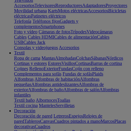
Televisión
Accesorios
Televisores
Reproductores
Adaptadores
Proyectores
Movilidad urbana
Karts
Motos eléctricas
Accesorios
Bicicletas
eléctricas
Patinetes eléctricos
Telefonía
Teléfonos fijos
Gadgets y
complementos
Smartphones
Foto y vídeo
Cámaras de fotos
Trípodes
Videocámaras
Cables
Cables HDMI
Cables de alimentación
Cables
USB
Cables Jack
Consolas y videojuegos
Accesorios
Textil
Ropa de cama
Mantas
Almohadas
Colchas
Sábanas
Nórdicos
Cortinas y estores
Estores
Visillos
Cortinas
Barras de cortina
Cojines
Relleno
Exterior
Fundas
Cojín con relleno
Complementos para sofás
Fundas de sofás
Plaids
Alfombras
Alfombras de habitación
Alfombras
pequeñas
Alfombras antideslizantes
Alfombras de
exterior
Alfombras de baño
Alfombras de salón
Alfombras
infantiles
Textil baño
Albornoces
Toallas
Textil cocina
Manteles
Servilletas
Decoración
Decoración de pared
Letreros
Espejos
Relojes de
pared
Tableros
Canvas
Cuadros pintados a mano
Marcos
Placas
decorativas
Cuadros