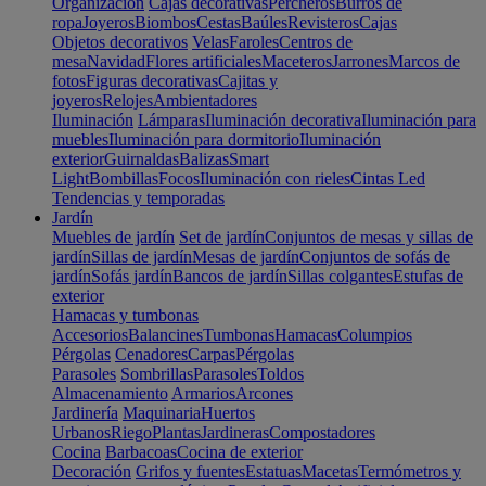
Organización
Cajas decorativas
Percheros
Burros de
ropa
Joyeros
Biombos
Cestas
Baúles
Revisteros
Cajas
Objetos decorativos
Velas
Faroles
Centros de
mesa
Navidad
Flores artificiales
Maceteros
Jarrones
Marcos de
fotos
Figuras decorativas
Cajitas y
joyeros
Relojes
Ambientadores
Iluminación
Lámparas
Iluminación decorativa
Iluminación para
muebles
Iluminación para dormitorio
Iluminación
exterior
Guirnaldas
Balizas
Smart
Light
Bombillas
Focos
Iluminación con rieles
Cintas Led
Tendencias y temporadas
Jardín
Muebles de jardín
Set de jardín
Conjuntos de mesas y sillas de
jardín
Sillas de jardín
Mesas de jardín
Conjuntos de sofás de
jardín
Sofás jardín
Bancos de jardín
Sillas colgantes
Estufas de
exterior
Hamacas y tumbonas
Accesorios
Balancines
Tumbonas
Hamacas
Columpios
Pérgolas
Cenadores
Carpas
Pérgolas
Parasoles
Sombrillas
Parasoles
Toldos
Almacenamiento
Armarios
Arcones
Jardinería
Maquinaria
Huertos
Urbanos
Riego
Plantas
Jardineras
Compostadores
Cocina
Barbacoas
Cocina de exterior
Decoración
Grifos y fuentes
Estatuas
Macetas
Termómetros y