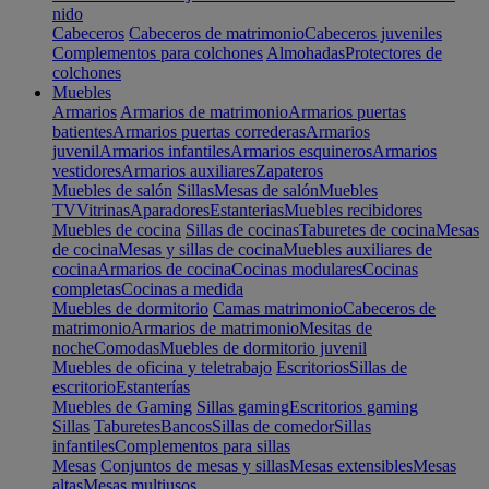
nido
Cabeceros
Cabeceros de matrimonio
Cabeceros juveniles
Complementos para colchones
Almohadas
Protectores de
colchones
Muebles
Armarios
Armarios de matrimonio
Armarios puertas
batientes
Armarios puertas correderas
Armarios
juvenil
Armarios infantiles
Armarios esquineros
Armarios
vestidores
Armarios auxiliares
Zapateros
Muebles de salón
Sillas
Mesas de salón
Muebles
TV
Vitrinas
Aparadores
Estanterias
Muebles recibidores
Muebles de cocina
Sillas de cocinas
Taburetes de cocina
Mesas
de cocina
Mesas y sillas de cocina
Muebles auxiliares de
cocina
Armarios de cocina
Cocinas modulares
Cocinas
completas
Cocinas a medida
Muebles de dormitorio
Camas matrimonio
Cabeceros de
matrimonio
Armarios de matrimonio
Mesitas de
noche
Comodas
Muebles de dormitorio juvenil
Muebles de oficina y teletrabajo
Escritorios
Sillas de
escritorio
Estanterías
Muebles de Gaming
Sillas gaming
Escritorios gaming
Sillas
Taburetes
Bancos
Sillas de comedor
Sillas
infantiles
Complementos para sillas
Mesas
Conjuntos de mesas y sillas
Mesas extensibles
Mesas
altas
Mesas multiusos