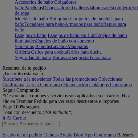
Accesorios de baño
Colgadores
baño
Papeleras
Dispensadores
Toalleros
Jaboneras
Escobillero
Port
de ropa
Muebles de baño
Botiquines
Conjuntos de muebles para
baño
Tocadores para baño
Armarios para baño
Repisa para
baño
Espejos de baño
Espejos de baño sin Luz
Espejos de baño
iluminados
Espejos de baño con aumento
Sanitarios
Bañeras
Lavabos
Mamparas
Grifería
Grifos para cocina
Grifos para ducha
Seguridad de baño
Barras de seguridad para baño
Resumen de tu pedido
¡Tu carrito está vacío!
Suscríbete a la newsletter
Todas las promociones
Colecciones
Conforama
Tarjeta Conforama
Financiación
Catálogos Conforama
Seguir Comprando
*Descuentos, cupones y servicios son aplicados en el carrito. Haz
clic en Tramitar Pedido para ver estos descuentos e importes
Pago 100% seguro
Total con descuento
(IVA incluido*)
Ir Al Carrito
Estado de mi pedido
Tiendas
Ayuda
Blog
App Conforama
Baleares