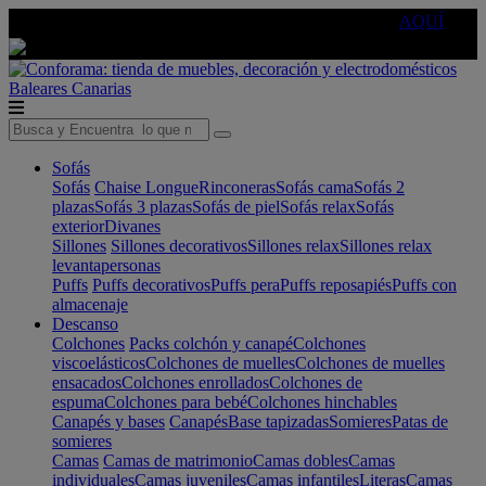
🔵Cambia tu electro con
-10% EXTRA
de descuento ☑️
AQUÍ
Baleares
Canarias
Sofás
Sofás
Chaise Longue
Rinconeras
Sofás cama
Sofás 2
plazas
Sofás 3 plazas
Sofás de piel
Sofás relax
Sofás
exterior
Divanes
Sillones
Sillones decorativos
Sillones relax
Sillones relax
levantapersonas
Puffs
Puffs decorativos
Puffs pera
Puffs reposapiés
Puffs con
almacenaje
Descanso
Colchones
Packs colchón y canapé
Colchones
viscoelásticos
Colchones de muelles
Colchones de muelles
ensacados
Colchones enrollados
Colchones de
espuma
Colchones para bebé
Colchones hinchables
Canapés y bases
Canapés
Base tapizadas
Somieres
Patas de
somieres
Camas
Camas de matrimonio
Camas dobles
Camas
individuales
Camas juveniles
Camas infantiles
Literas
Camas