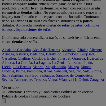
Podrás
comprar online
entre nuestra gama de más de 7.000
productos y
recibirlo en tu domicilio
, o bien con
recogida gratis
en nuestras tiendas física.
No esperes más para crear o renovar tu
hogar y transformarlo en un espacio con mucho estilo. Conforama
tiene 300
tiendas de muebles
físicas distribuidas en
6 países
distintos. Aproveche nuestras ofertas de
sofas baratos
,
colchones
baratos
y
liquidaciones de sofas
.
Conforama solo comercializa a través de su website o, físicamente,
en sus
tiendas de sofás
.
Alcalá de Guadaíra
,
Alcalá de Henares
,
Alcorcón
,
Alfafar
,
Alicante
,
Arinaga
,
Asturias
,
Badalona
,
Barakaldo
,
Barcelona
,
Burjassot
,
Castellón
,
Chafiras
,
Cordoba
,
Elche
,
Finestrat
,
Granada
,
Huércal de
Almería
,
La Coruña
,
La Laguna
,
La Zenia
,
Lanzarote
,
León
,
Lleida
,
Los Barrios
,
Madrid
,
Majadahonda
,
Málaga
,
Murcia
,
Orotava
,
Palma
,
Pamplona
,
Rivas
,
Sabadell
,
Sagunto
,
Salt, Girona
,
San Sebastian
,
Sant Boi
,
Santander
,
Santiago de Compostela
,
Sevilla
,
Tamaraceite
,
Terrassa
,
Viana
,
Vilanova i la Geltrú
,
Zaragoza
Ver más >>
© Conforama
Términos y Condiciones
Política de privacidad
Política de cookies
Configuración de Cookies