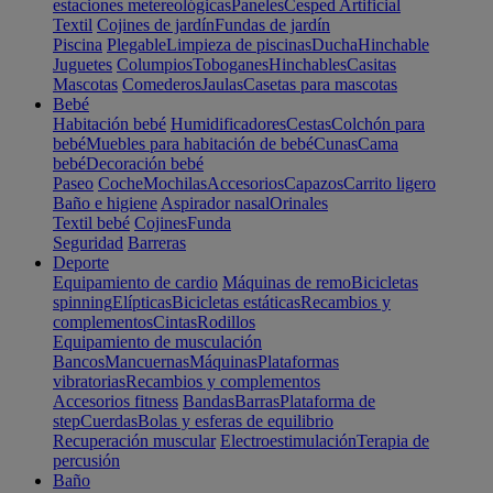
estaciones metereológicas
Paneles
Cesped Artificial
Textil
Cojines de jardín
Fundas de jardín
Piscina
Plegable
Limpieza de piscinas
Ducha
Hinchable
Juguetes
Columpios
Toboganes
Hinchables
Casitas
Mascotas
Comederos
Jaulas
Casetas para mascotas
Bebé
Habitación bebé
Humidificadores
Cestas
Colchón para
bebé
Muebles para habitación de bebé
Cunas
Cama
bebé
Decoración bebé
Paseo
Coche
Mochilas
Accesorios
Capazos
Carrito ligero
Baño e higiene
Aspirador nasal
Orinales
Textil bebé
Cojines
Funda
Seguridad
Barreras
Deporte
Equipamiento de cardio
Máquinas de remo
Bicicletas
spinning
Elípticas
Bicicletas estáticas
Recambios y
complementos
Cintas
Rodillos
Equipamiento de musculación
Bancos
Mancuernas
Máquinas
Plataformas
vibratorias
Recambios y complementos
Accesorios fitness
Bandas
Barras
Plataforma de
step
Cuerdas
Bolas y esferas de equilibrio
Recuperación muscular
Electroestimulación
Terapia de
percusión
Baño