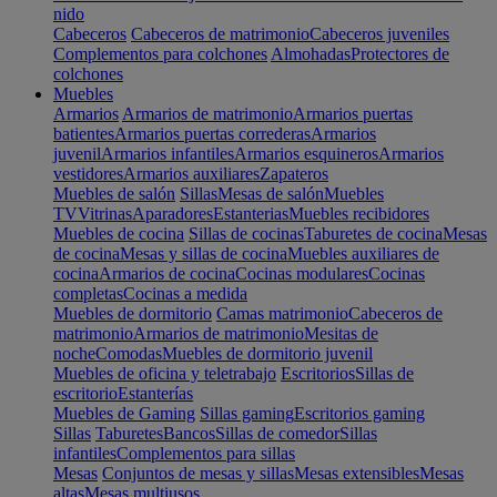
nido
Cabeceros
Cabeceros de matrimonio
Cabeceros juveniles
Complementos para colchones
Almohadas
Protectores de
colchones
Muebles
Armarios
Armarios de matrimonio
Armarios puertas
batientes
Armarios puertas correderas
Armarios
juvenil
Armarios infantiles
Armarios esquineros
Armarios
vestidores
Armarios auxiliares
Zapateros
Muebles de salón
Sillas
Mesas de salón
Muebles
TV
Vitrinas
Aparadores
Estanterias
Muebles recibidores
Muebles de cocina
Sillas de cocinas
Taburetes de cocina
Mesas
de cocina
Mesas y sillas de cocina
Muebles auxiliares de
cocina
Armarios de cocina
Cocinas modulares
Cocinas
completas
Cocinas a medida
Muebles de dormitorio
Camas matrimonio
Cabeceros de
matrimonio
Armarios de matrimonio
Mesitas de
noche
Comodas
Muebles de dormitorio juvenil
Muebles de oficina y teletrabajo
Escritorios
Sillas de
escritorio
Estanterías
Muebles de Gaming
Sillas gaming
Escritorios gaming
Sillas
Taburetes
Bancos
Sillas de comedor
Sillas
infantiles
Complementos para sillas
Mesas
Conjuntos de mesas y sillas
Mesas extensibles
Mesas
altas
Mesas multiusos