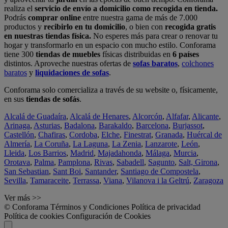
realiza el
servicio de envío a domicilio como recogida en tienda.
Podrás
comprar online
entre nuestra gama de más de 7.000
productos y
recibirlo en tu domicilio
, o bien con
recogida gratis
en nuestras tiendas física.
No esperes más para crear o renovar tu
hogar y transformarlo en un espacio con mucho estilo. Conforama
tiene 300
tiendas de muebles
físicas distribuidas en
6 países
distintos. Aproveche nuestras ofertas de
sofas baratos
,
colchones
baratos
y
liquidaciones de sofas
.
Conforama solo comercializa a través de su website o, físicamente,
en sus
tiendas de sofás
.
Alcalá de Guadaíra
,
Alcalá de Henares
,
Alcorcón
,
Alfafar
,
Alicante
,
Arinaga
,
Asturias
,
Badalona
,
Barakaldo
,
Barcelona
,
Burjassot
,
Castellón
,
Chafiras
,
Cordoba
,
Elche
,
Finestrat
,
Granada
,
Huércal de
Almería
,
La Coruña
,
La Laguna
,
La Zenia
,
Lanzarote
,
León
,
Lleida
,
Los Barrios
,
Madrid
,
Majadahonda
,
Málaga
,
Murcia
,
Orotava
,
Palma
,
Pamplona
,
Rivas
,
Sabadell
,
Sagunto
,
Salt, Girona
,
San Sebastian
,
Sant Boi
,
Santander
,
Santiago de Compostela
,
Sevilla
,
Tamaraceite
,
Terrassa
,
Viana
,
Vilanova i la Geltrú
,
Zaragoza
Ver más >>
© Conforama
Términos y Condiciones
Política de privacidad
Política de cookies
Configuración de Cookies