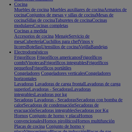
Cocina
Muebles de cocina
Muebles auxiliares de cocina
Armarios de
cocina
Conjuntos de mesas y sillas de cocina
Mesas de
cocina
Sillas de cocina
Taburetes de cocina
Cocinas
modulares
Cocinas completas
Cocinas a medida
Accesorios de cocina
Menaje
Servicio de
mesa
Cubertería
Cuchillos para chef
Vinos y
licores
Botellas
Utensilios de cocina
Vajilla
Bandejas
Electrodomésticos
Frigoríficos
Frigoríficos americanos
Frigoríficos
combi
Vinotecas
Frigoríficos integrables
Frigoríficos
pequeños
Frigoríficos portátiles
Congeladores
Congeladores verticales
Congeladores
horizontales
Lavadoras
Lavadoras de carga frontal
Lavadoras de carga
superior
Lavadoras - Secadoras
Lavadoras
integrables
Lavadoras por kg
Secadoras
Lavadoras - Secadoras
Secadoras con bomba de
calor
Secadoras de condensación
Secadoras de
evacuación
Secadoras integrables
Secadoras por Kg
Hornos
Conjunto de horno y placa
Hornos
convencionales
Hornos pirolíticos
Hornos multifunción
Placas de cocina
Conjunto de horno y
placa
Vitrocerámica
Placas de inducción
Placas de gas