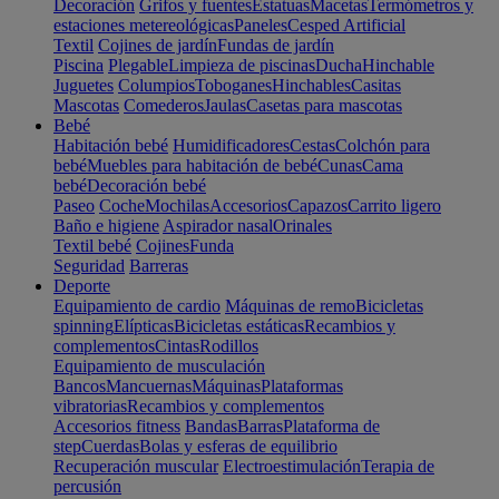
Decoración
Grifos y fuentes
Estatuas
Macetas
Termómetros y
estaciones metereológicas
Paneles
Cesped Artificial
Textil
Cojines de jardín
Fundas de jardín
Piscina
Plegable
Limpieza de piscinas
Ducha
Hinchable
Juguetes
Columpios
Toboganes
Hinchables
Casitas
Mascotas
Comederos
Jaulas
Casetas para mascotas
Bebé
Habitación bebé
Humidificadores
Cestas
Colchón para
bebé
Muebles para habitación de bebé
Cunas
Cama
bebé
Decoración bebé
Paseo
Coche
Mochilas
Accesorios
Capazos
Carrito ligero
Baño e higiene
Aspirador nasal
Orinales
Textil bebé
Cojines
Funda
Seguridad
Barreras
Deporte
Equipamiento de cardio
Máquinas de remo
Bicicletas
spinning
Elípticas
Bicicletas estáticas
Recambios y
complementos
Cintas
Rodillos
Equipamiento de musculación
Bancos
Mancuernas
Máquinas
Plataformas
vibratorias
Recambios y complementos
Accesorios fitness
Bandas
Barras
Plataforma de
step
Cuerdas
Bolas y esferas de equilibrio
Recuperación muscular
Electroestimulación
Terapia de
percusión