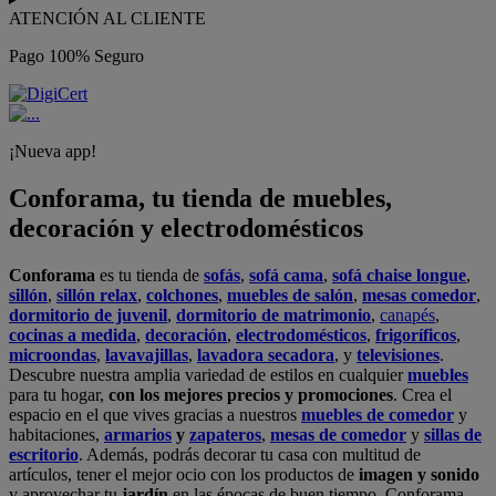
ATENCIÓN AL CLIENTE
Pago 100% Seguro
¡Nueva app!
Conforama, tu tienda de muebles,
decoración y electrodomésticos
Conforama
es tu tienda de
sofás
,
sofá cama
,
sofá chaise longue
,
sillón
,
sillón relax
,
colchones
,
muebles de salón
,
mesas comedor
,
dormitorio de juvenil
,
dormitorio de matrimonio
,
canapés
,
cocinas a medida
,
decoración
,
electrodomésticos
,
frigoríficos
,
microondas
,
lavavajillas
,
lavadora secadora
, y
televisiones
.
Descubre nuestra amplia variedad de estilos en cualquier
muebles
para tu hogar,
con los mejores precios y promociones
. Crea el
espacio en el que vives gracias a nuestros
muebles de comedor
y
habitaciones,
armarios
y
zapateros
,
mesas de comedor
y
sillas de
escritorio
. Además, podrás decorar tu casa con multitud de
artículos, tener el mejor ocio con los productos de
imagen y sonido
y aprovechar tu
jardín
en las épocas de buen tiempo. Conforama