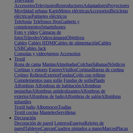
Televisión
Accesorios
Televisores
Reproductores
Adaptadores
Proyectores
Movilidad urbana
Karts
Motos eléctricas
Accesorios
Bicicletas
eléctricas
Patinetes eléctricos
Telefonía
Teléfonos fijos
Gadgets y
complementos
Smartphones
Foto y vídeo
Cámaras de
fotos
Trípodes
Videocámaras
Objetivos
Cables
Cables HDMI
Cables de alimentación
Cables
USB
Cables Jack
Consolas y videojuegos
Accesorios
Textil
Ropa de cama
Mantas
Almohadas
Colchas
Sábanas
Nórdicos
Cortinas y estores
Estores
Visillos
Cortinas
Barras de cortina
Cojines
Relleno
Exterior
Fundas
Cojín con relleno
Complementos para sofás
Fundas de sofás
Plaids
Alfombras
Alfombras de habitación
Alfombras
pequeñas
Alfombras antideslizantes
Alfombras de
exterior
Alfombras de baño
Alfombras de salón
Alfombras
infantiles
Textil baño
Albornoces
Toallas
Textil cocina
Manteles
Servilletas
Decoración
Decoración de pared
Letreros
Espejos
Relojes de
pared
Tableros
Canvas
Cuadros pintados a mano
Marcos
Placas