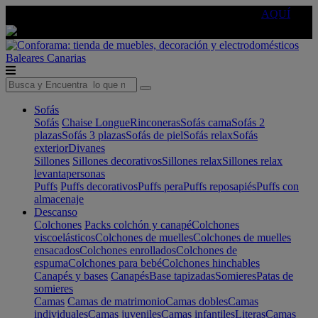
🔵Cambia tu electro con
-10% EXTRA
de descuento ☑️
AQUÍ
Baleares
Canarias
Sofás
Sofás
Chaise Longue
Rinconeras
Sofás cama
Sofás 2
plazas
Sofás 3 plazas
Sofás de piel
Sofás relax
Sofás
exterior
Divanes
Sillones
Sillones decorativos
Sillones relax
Sillones relax
levantapersonas
Puffs
Puffs decorativos
Puffs pera
Puffs reposapiés
Puffs con
almacenaje
Descanso
Colchones
Packs colchón y canapé
Colchones
viscoelásticos
Colchones de muelles
Colchones de muelles
ensacados
Colchones enrollados
Colchones de
espuma
Colchones para bebé
Colchones hinchables
Canapés y bases
Canapés
Base tapizadas
Somieres
Patas de
somieres
Camas
Camas de matrimonio
Camas dobles
Camas
individuales
Camas juveniles
Camas infantiles
Literas
Camas