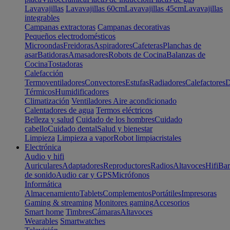
Lavavajillas
Lavavajillas 60cm
Lavavajillas 45cm
Lavavajillas
integrables
Campanas extractoras
Campanas decorativas
Pequeños electrodomésticos
Microondas
Freidoras
Aspiradores
Cafeteras
Planchas de
asar
Batidoras
Amasadores
Robots de Cocina
Balanzas de
Cocina
Tostadoras
Calefacción
Termoventiladores
Convectores
Estufas
Radiadores
Calefactores
D
Térmicos
Humidificadores
Climatización
Ventiladores
Aire acondicionado
Calentadores de agua
Termos eléctricos
Belleza y salud
Cuidado de los hombres
Cuidado
cabello
Cuidado dental
Salud y bienestar
Limpieza
Limpieza a vapor
Robot limpiacristales
Electrónica
Audio y hifi
Auriculares
Adaptadores
Reproductores
Radios
Altavoces
Hifi
Bar
de sonido
Audio car y GPS
Micrófonos
Informática
Almacenamiento
Tablets
Complementos
Portátiles
Impresoras
Gaming & streaming
Monitores gaming
Accesorios
Smart home
Timbres
Cámaras
Altavoces
Wearables
Smartwatches