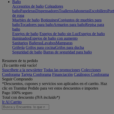
Baño
Accesorios de baño
Colgadores
baño
Papeleras
Dispensadores
Toalleros
Jaboneras
Escobillero
Port
de ropa
Muebles de baño
Botiquines
Conjuntos de muebles para
baño
Tocadores para baño
Armarios para baño
Repisa para
baño
Espejos de baño
Espejos de baño sin Luz
Espejos de baño
iluminados
Espejos de baño con aumento
Sanitarios
Bañeras
Lavabos
Mamparas
Grifería
Grifos para cocina
Grifos para ducha
Seguridad de baño
Barras de seguridad para baño
Resumen de tu pedido
¡Tu carrito está vacío!
Suscríbete a la newsletter
Todas las promociones
Colecciones
Conforama
Tarjeta Conforama
Financiación
Catálogos Conforama
Seguir Comprando
*Descuentos, cupones y servicios son aplicados en el carrito. Haz
clic en Tramitar Pedido para ver estos descuentos e importes
Pago 100% seguro
Total con descuento
(IVA incluido*)
Ir Al Carrito