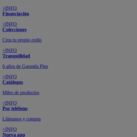
+INFO
Financiación
+INFO
Colecciones
Crea tu propio estilo
+INFO
Tranquilidad
6 años de Garantía Plus
+INFO
Catálogos
Miles de productos
+INFO
Por teléfono
Llámanos y compra
+INFO
Nueva app