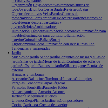
decorativas
Cuadros
Organización
Cajas decorativas
Percheros
Burros de
ropa
Joyeros
Biombos
Cestas
Baúles
Revisteros
Cajas
Objetos decorativos
Velas
Faroles
Centros de
mesa
Navidad
Flores artificiales
Maceteros
Jarrones
Marcos de
fotos
Figuras decorativas
Cajitas y
joyeros
Relojes
Ambientadores
Iluminación
Lámparas
Iluminación decorativa
Iluminación para
muebles
Iluminación para dormitorio
Iluminación
exterior
Guirnaldas
Balizas
Smart
Light
Bombillas
Focos
Iluminación con rieles
Cintas Led
Tendencias y temporadas
Jardín
Muebles de jardín
Set de jardín
Conjuntos de mesas y sillas de
jardín
Sillas de jardín
Mesas de jardín
Conjuntos de sofás de
jardín
Sofás jardín
Bancos de jardín
Sillas colgantes
Estufas de
exterior
Hamacas y tumbonas
Accesorios
Balancines
Tumbonas
Hamacas
Columpios
Pérgolas
Cenadores
Carpas
Pérgolas
Parasoles
Sombrillas
Parasoles
Toldos
Almacenamiento
Armarios
Arcones
Jardinería
Maquinaria
Huertos
Urbanos
Riego
Plantas
Jardineras
Compostadores
Cocina
Barbacoas
Cocina de exterior