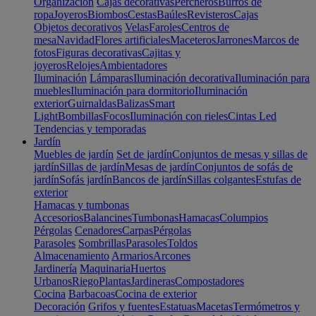
Organización
Cajas decorativas
Percheros
Burros de
ropa
Joyeros
Biombos
Cestas
Baúles
Revisteros
Cajas
Objetos decorativos
Velas
Faroles
Centros de
mesa
Navidad
Flores artificiales
Maceteros
Jarrones
Marcos de
fotos
Figuras decorativas
Cajitas y
joyeros
Relojes
Ambientadores
Iluminación
Lámparas
Iluminación decorativa
Iluminación para
muebles
Iluminación para dormitorio
Iluminación
exterior
Guirnaldas
Balizas
Smart
Light
Bombillas
Focos
Iluminación con rieles
Cintas Led
Tendencias y temporadas
Jardín
Muebles de jardín
Set de jardín
Conjuntos de mesas y sillas de
jardín
Sillas de jardín
Mesas de jardín
Conjuntos de sofás de
jardín
Sofás jardín
Bancos de jardín
Sillas colgantes
Estufas de
exterior
Hamacas y tumbonas
Accesorios
Balancines
Tumbonas
Hamacas
Columpios
Pérgolas
Cenadores
Carpas
Pérgolas
Parasoles
Sombrillas
Parasoles
Toldos
Almacenamiento
Armarios
Arcones
Jardinería
Maquinaria
Huertos
Urbanos
Riego
Plantas
Jardineras
Compostadores
Cocina
Barbacoas
Cocina de exterior
Decoración
Grifos y fuentes
Estatuas
Macetas
Termómetros y