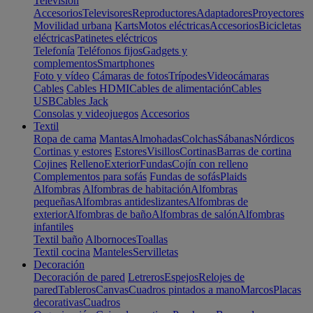
Televisión
Accesorios
Televisores
Reproductores
Adaptadores
Proyectores
Movilidad urbana
Karts
Motos eléctricas
Accesorios
Bicicletas
eléctricas
Patinetes eléctricos
Telefonía
Teléfonos fijos
Gadgets y
complementos
Smartphones
Foto y vídeo
Cámaras de fotos
Trípodes
Videocámaras
Cables
Cables HDMI
Cables de alimentación
Cables
USB
Cables Jack
Consolas y videojuegos
Accesorios
Textil
Ropa de cama
Mantas
Almohadas
Colchas
Sábanas
Nórdicos
Cortinas y estores
Estores
Visillos
Cortinas
Barras de cortina
Cojines
Relleno
Exterior
Fundas
Cojín con relleno
Complementos para sofás
Fundas de sofás
Plaids
Alfombras
Alfombras de habitación
Alfombras
pequeñas
Alfombras antideslizantes
Alfombras de
exterior
Alfombras de baño
Alfombras de salón
Alfombras
infantiles
Textil baño
Albornoces
Toallas
Textil cocina
Manteles
Servilletas
Decoración
Decoración de pared
Letreros
Espejos
Relojes de
pared
Tableros
Canvas
Cuadros pintados a mano
Marcos
Placas
decorativas
Cuadros