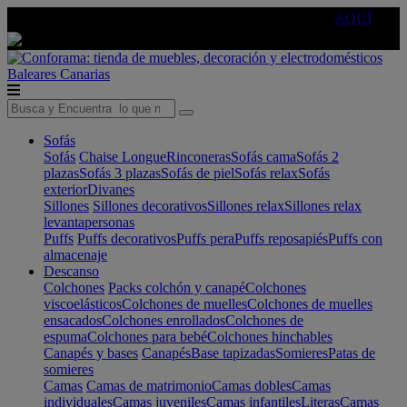
🔵Cambia tu electro con
-10% EXTRA
de descuento ☑️
AQUÍ
Baleares
Canarias
Sofás
Sofás
Chaise Longue
Rinconeras
Sofás cama
Sofás 2
plazas
Sofás 3 plazas
Sofás de piel
Sofás relax
Sofás
exterior
Divanes
Sillones
Sillones decorativos
Sillones relax
Sillones relax
levantapersonas
Puffs
Puffs decorativos
Puffs pera
Puffs reposapiés
Puffs con
almacenaje
Descanso
Colchones
Packs colchón y canapé
Colchones
viscoelásticos
Colchones de muelles
Colchones de muelles
ensacados
Colchones enrollados
Colchones de
espuma
Colchones para bebé
Colchones hinchables
Canapés y bases
Canapés
Base tapizadas
Somieres
Patas de
somieres
Camas
Camas de matrimonio
Camas dobles
Camas
individuales
Camas juveniles
Camas infantiles
Literas
Camas