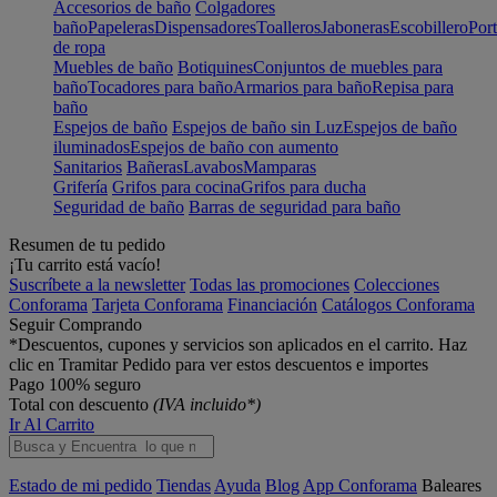
Accesorios de baño
Colgadores
baño
Papeleras
Dispensadores
Toalleros
Jaboneras
Escobillero
Port
de ropa
Muebles de baño
Botiquines
Conjuntos de muebles para
baño
Tocadores para baño
Armarios para baño
Repisa para
baño
Espejos de baño
Espejos de baño sin Luz
Espejos de baño
iluminados
Espejos de baño con aumento
Sanitarios
Bañeras
Lavabos
Mamparas
Grifería
Grifos para cocina
Grifos para ducha
Seguridad de baño
Barras de seguridad para baño
Resumen de tu pedido
¡Tu carrito está vacío!
Suscríbete a la newsletter
Todas las promociones
Colecciones
Conforama
Tarjeta Conforama
Financiación
Catálogos Conforama
Seguir Comprando
*Descuentos, cupones y servicios son aplicados en el carrito. Haz
clic en Tramitar Pedido para ver estos descuentos e importes
Pago 100% seguro
Total con descuento
(IVA incluido*)
Ir Al Carrito
Estado de mi pedido
Tiendas
Ayuda
Blog
App Conforama
Baleares