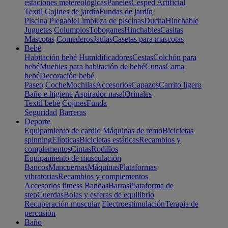
estaciones metereológicas
Paneles
Cesped Artificial
Textil
Cojines de jardín
Fundas de jardín
Piscina
Plegable
Limpieza de piscinas
Ducha
Hinchable
Juguetes
Columpios
Toboganes
Hinchables
Casitas
Mascotas
Comederos
Jaulas
Casetas para mascotas
Bebé
Habitación bebé
Humidificadores
Cestas
Colchón para
bebé
Muebles para habitación de bebé
Cunas
Cama
bebé
Decoración bebé
Paseo
Coche
Mochilas
Accesorios
Capazos
Carrito ligero
Baño e higiene
Aspirador nasal
Orinales
Textil bebé
Cojines
Funda
Seguridad
Barreras
Deporte
Equipamiento de cardio
Máquinas de remo
Bicicletas
spinning
Elípticas
Bicicletas estáticas
Recambios y
complementos
Cintas
Rodillos
Equipamiento de musculación
Bancos
Mancuernas
Máquinas
Plataformas
vibratorias
Recambios y complementos
Accesorios fitness
Bandas
Barras
Plataforma de
step
Cuerdas
Bolas y esferas de equilibrio
Recuperación muscular
Electroestimulación
Terapia de
percusión
Baño