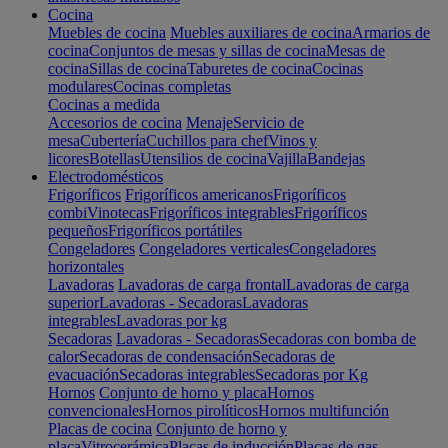
Cocina
Muebles de cocina
Muebles auxiliares de cocina
Armarios de
cocina
Conjuntos de mesas y sillas de cocina
Mesas de
cocina
Sillas de cocina
Taburetes de cocina
Cocinas
modulares
Cocinas completas
Cocinas a medida
Accesorios de cocina
Menaje
Servicio de
mesa
Cubertería
Cuchillos para chef
Vinos y
licores
Botellas
Utensilios de cocina
Vajilla
Bandejas
Electrodomésticos
Frigoríficos
Frigoríficos americanos
Frigoríficos
combi
Vinotecas
Frigoríficos integrables
Frigoríficos
pequeños
Frigoríficos portátiles
Congeladores
Congeladores verticales
Congeladores
horizontales
Lavadoras
Lavadoras de carga frontal
Lavadoras de carga
superior
Lavadoras - Secadoras
Lavadoras
integrables
Lavadoras por kg
Secadoras
Lavadoras - Secadoras
Secadoras con bomba de
calor
Secadoras de condensación
Secadoras de
evacuación
Secadoras integrables
Secadoras por Kg
Hornos
Conjunto de horno y placa
Hornos
convencionales
Hornos pirolíticos
Hornos multifunción
Placas de cocina
Conjunto de horno y
placa
Vitrocerámica
Placas de inducción
Placas de gas