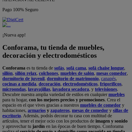
Pago 100% Seguro
¡Nueva app!
Conforama, tu tienda de muebles,
decoración y electrodomésticos
Conforama
es tu tienda de
sofás
,
sofá cama
,
sofá chaise longue
,
sillón
,
sillón relax
,
colchones
,
muebles de salón
,
mesas comedor
,
dormitorio de juvenil
,
dormitorio de matrimonio
,
canapés
,
cocinas a medida
,
decoración
,
electrodomésticos
,
frigoríficos
,
microondas
,
lavavajillas
,
lavadora secadora
, y
televisiones
.
Descubre nuestra amplia variedad de estilos en cualquier
muebles
para tu hogar,
con los mejores precios y promociones
. Crea el
espacio en el que vives gracias a nuestros
muebles de comedor
y
habitaciones,
armarios
y
zapateros
,
mesas de comedor
y
sillas de
escritorio
. Además, podrás decorar tu casa con multitud de
artículos, tener el mejor ocio con los productos de
imagen y sonido
y aprovechar tu
jardín
en las épocas de buen tiempo. Conforama
realiza el
servicio de envío a domicilio como recogida en tienda.