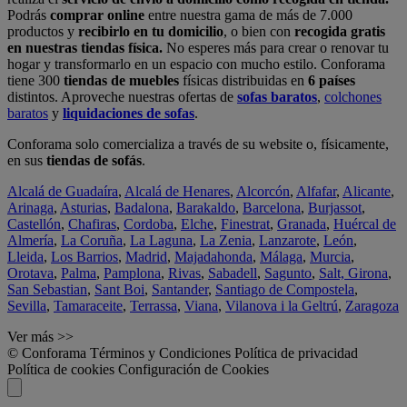
Podrás
comprar online
entre nuestra gama de más de 7.000
productos y
recibirlo en tu domicilio
, o bien con
recogida gratis
en nuestras tiendas física.
No esperes más para crear o renovar tu
hogar y transformarlo en un espacio con mucho estilo. Conforama
tiene 300
tiendas de muebles
físicas distribuidas en
6 países
distintos. Aproveche nuestras ofertas de
sofas baratos
,
colchones
baratos
y
liquidaciones de sofas
.
Conforama solo comercializa a través de su website o, físicamente,
en sus
tiendas de sofás
.
Alcalá de Guadaíra
,
Alcalá de Henares
,
Alcorcón
,
Alfafar
,
Alicante
,
Arinaga
,
Asturias
,
Badalona
,
Barakaldo
,
Barcelona
,
Burjassot
,
Castellón
,
Chafiras
,
Cordoba
,
Elche
,
Finestrat
,
Granada
,
Huércal de
Almería
,
La Coruña
,
La Laguna
,
La Zenia
,
Lanzarote
,
León
,
Lleida
,
Los Barrios
,
Madrid
,
Majadahonda
,
Málaga
,
Murcia
,
Orotava
,
Palma
,
Pamplona
,
Rivas
,
Sabadell
,
Sagunto
,
Salt, Girona
,
San Sebastian
,
Sant Boi
,
Santander
,
Santiago de Compostela
,
Sevilla
,
Tamaraceite
,
Terrassa
,
Viana
,
Vilanova i la Geltrú
,
Zaragoza
Ver más >>
© Conforama
Términos y Condiciones
Política de privacidad
Política de cookies
Configuración de Cookies