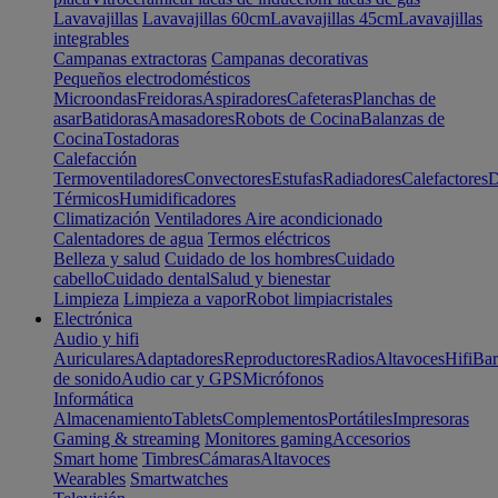
Lavavajillas
Lavavajillas 60cm
Lavavajillas 45cm
Lavavajillas
integrables
Campanas extractoras
Campanas decorativas
Pequeños electrodomésticos
Microondas
Freidoras
Aspiradores
Cafeteras
Planchas de
asar
Batidoras
Amasadores
Robots de Cocina
Balanzas de
Cocina
Tostadoras
Calefacción
Termoventiladores
Convectores
Estufas
Radiadores
Calefactores
D
Térmicos
Humidificadores
Climatización
Ventiladores
Aire acondicionado
Calentadores de agua
Termos eléctricos
Belleza y salud
Cuidado de los hombres
Cuidado
cabello
Cuidado dental
Salud y bienestar
Limpieza
Limpieza a vapor
Robot limpiacristales
Electrónica
Audio y hifi
Auriculares
Adaptadores
Reproductores
Radios
Altavoces
Hifi
Bar
de sonido
Audio car y GPS
Micrófonos
Informática
Almacenamiento
Tablets
Complementos
Portátiles
Impresoras
Gaming & streaming
Monitores gaming
Accesorios
Smart home
Timbres
Cámaras
Altavoces
Wearables
Smartwatches