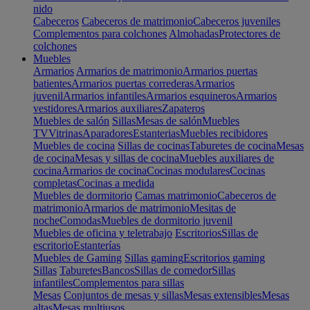
nido
Cabeceros
Cabeceros de matrimonio
Cabeceros juveniles
Complementos para colchones
Almohadas
Protectores de
colchones
Muebles
Armarios
Armarios de matrimonio
Armarios puertas
batientes
Armarios puertas correderas
Armarios
juvenil
Armarios infantiles
Armarios esquineros
Armarios
vestidores
Armarios auxiliares
Zapateros
Muebles de salón
Sillas
Mesas de salón
Muebles
TV
Vitrinas
Aparadores
Estanterias
Muebles recibidores
Muebles de cocina
Sillas de cocinas
Taburetes de cocina
Mesas
de cocina
Mesas y sillas de cocina
Muebles auxiliares de
cocina
Armarios de cocina
Cocinas modulares
Cocinas
completas
Cocinas a medida
Muebles de dormitorio
Camas matrimonio
Cabeceros de
matrimonio
Armarios de matrimonio
Mesitas de
noche
Comodas
Muebles de dormitorio juvenil
Muebles de oficina y teletrabajo
Escritorios
Sillas de
escritorio
Estanterías
Muebles de Gaming
Sillas gaming
Escritorios gaming
Sillas
Taburetes
Bancos
Sillas de comedor
Sillas
infantiles
Complementos para sillas
Mesas
Conjuntos de mesas y sillas
Mesas extensibles
Mesas
altas
Mesas multiusos