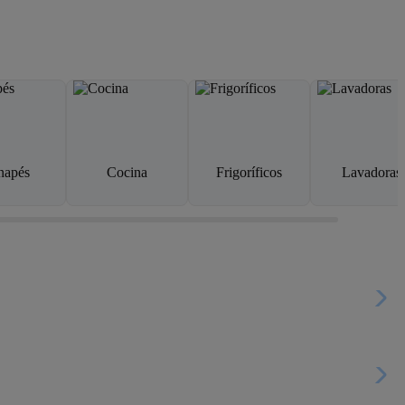
napés
Cocina
Frigoríficos
Lavadoras