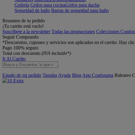
Grifería
Grifos para cocina
Grifos para ducha
Seguridad de baño
Barras de seguridad para baño
Resumen de tu pedido
¡Tu carrito está vacío!
Suscríbete a la newsletter
Todas las promociones
Colecciones Confo
Seguir Comprando
*Descuentos, cupones y servicios son aplicados en el carrito. Haz cli
Pago 100% seguro
Total con descuento
(IVA incluido*)
Ir Al Carrito
Estado de mi pedido
Tiendas
Ayuda
Blog
App Conforama
Baleares
C