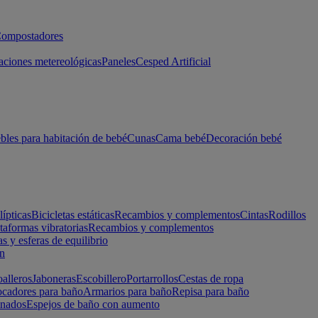
ompostadores
aciones metereológicas
Paneles
Cesped Artificial
les para habitación de bebé
Cunas
Cama bebé
Decoración bebé
lípticas
Bicicletas estáticas
Recambios y complementos
Cintas
Rodillos
taformas vibratorias
Recambios y complementos
s y esferas de equilibrio
ón
alleros
Jaboneras
Escobillero
Portarrollos
Cestas de ropa
cadores para baño
Armarios para baño
Repisa para baño
inados
Espejos de baño con aumento