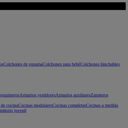
os
Colchones de espuma
Colchones para bebé
Colchones hinchables
esquineros
Armarios vestidores
Armarios auxiliares
Zapateros
 de cocina
Cocinas modulares
Cocinas completas
Cocinas a medida
mitorio juvenil