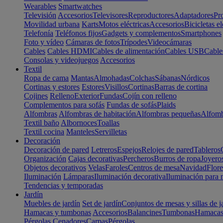
Wearables
Smartwatches
Televisión
Accesorios
Televisores
Reproductores
Adaptadores
Pr
Movilidad urbana
Karts
Motos eléctricas
Accesorios
Bicicletas el
Telefonía
Teléfonos fijos
Gadgets y complementos
Smartphones
Foto y vídeo
Cámaras de fotos
Trípodes
Videocámaras
Cables
Cables HDMI
Cables de alimentación
Cables USB
Cable
Consolas y videojuegos
Accesorios
Textil
Ropa de cama
Mantas
Almohadas
Colchas
Sábanas
Nórdicos
Cortinas y estores
Estores
Visillos
Cortinas
Barras de cortina
Cojines
Relleno
Exterior
Fundas
Cojín con relleno
Complementos para sofás
Fundas de sofás
Plaids
Alfombras
Alfombras de habitación
Alfombras pequeñas
Alfomb
Textil baño
Albornoces
Toallas
Textil cocina
Manteles
Servilletas
Decoración
Decoración de pared
Letreros
Espejos
Relojes de pared
Tableros
Organización
Cajas decorativas
Percheros
Burros de ropa
Joyero
Objetos decorativos
Velas
Faroles
Centros de mesa
Navidad
Flore
Iluminación
Lámparas
Iluminación decorativa
Iluminación para 
Tendencias y temporadas
Jardín
Muebles de jardín
Set de jardín
Conjuntos de mesas y sillas de j
Hamacas y tumbonas
Accesorios
Balancines
Tumbonas
Hamaca
Pérgolas
Cenadores
Carpas
Pérgolas