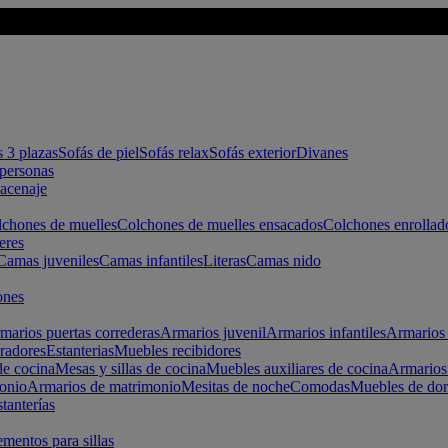
s 3 plazas
Sofás de piel
Sofás relax
Sofás exterior
Divanes
apersonas
macenaje
chones de muelles
Colchones de muelles ensacados
Colchones enrollad
eres
Camas juveniles
Camas infantiles
Literas
Camas nido
ones
marios puertas correderas
Armarios juvenil
Armarios infantiles
Armarios 
radores
Estanterias
Muebles recibidores
e cocina
Mesas y sillas de cocina
Muebles auxiliares de cocina
Armarios
onio
Armarios de matrimonio
Mesitas de noche
Comodas
Muebles de dor
tanterías
entos para sillas