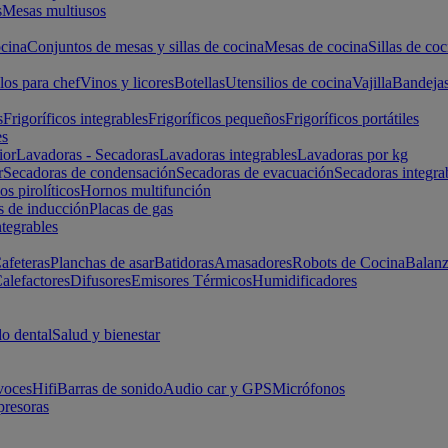
s
Mesas multiusos
cina
Conjuntos de mesas y sillas de cocina
Mesas de cocina
Sillas de coc
los para chef
Vinos y licores
Botellas
Utensilios de cocina
Vajilla
Bandeja
s
Frigoríficos integrables
Frigoríficos pequeños
Frigoríficos portátiles
es
ior
Lavadoras - Secadoras
Lavadoras integrables
Lavadoras por kg
r
Secadoras de condensación
Secadoras de evacuación
Secadoras integra
s pirolíticos
Hornos multifunción
s de inducción
Placas de gas
ntegrables
afeteras
Planchas de asar
Batidoras
Amasadores
Robots de Cocina
Balanz
alefactores
Difusores
Emisores Térmicos
Humidificadores
o dental
Salud y bienestar
voces
Hifi
Barras de sonido
Audio car y GPS
Micrófonos
presoras