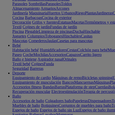
Parasoles
Sombrillas
Parasoles
Toldos
Almacenamiento
Armarios
Arcones
Jardinería
Maquinaria
Huertos Urbanos
Riego
Plantas
Jardineras
C
Cocina
Barbacoas
Cocina de exterior
Decoración
Grifos y fuentes
Estatuas
Macetas
Termómetros y est
Textil
Cojines de jardín
Fundas de jardín
Piscina
Plegable
Limpieza de piscinas
Ducha
Hinchable
Juguetes
Columpios
Toboganes
Hinchables
Casitas
Mascotas
Comederos
Jaulas
Casetas para mascotas
Bebé
Habitación bebé
Humidificadores
Cestas
Colchón para bebé
Mueb
Paseo
Coche
Mochilas
Accesorios
Capazos
Carrito ligero
Baño e higiene
Aspirador nasal
Orinales
Textil bebé
Cojines
Funda
Seguridad
Barreras
Deporte
Equipamiento de cardio
Máquinas de remo
Bicicletas spinning
E
Equipamiento de musculación
Bancos
Mancuernas
Máquinas
Pla
Accesorios fitness
Bandas
Barras
Plataforma de step
Cuerdas
Bola
Recuperación muscular
Electroestimulación
Terapia de percusi
Baño
Accesorios de baño
Colgadores baño
Papeleras
Dispensadores
To
Muebles de baño
Botiquines
Conjuntos de muebles para baño
To
Espejos de baño
Espejos de baño sin Luz
Espejos de baño ilum
Sanitarios
Bañeras
Lavabos
Mamparas