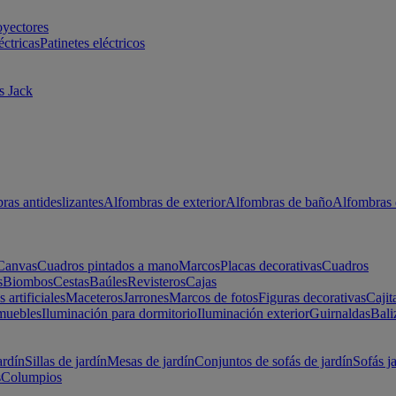
oyectores
éctricas
Patinetes eléctricos
s Jack
ras antideslizantes
Alfombras de exterior
Alfombras de baño
Alfombras 
Canvas
Cuadros pintados a mano
Marcos
Placas decorativas
Cuadros
s
Biombos
Cestas
Baúles
Revisteros
Cajas
s artificiales
Maceteros
Jarrones
Marcos de fotos
Figuras decorativas
Cajit
muebles
Iluminación para dormitorio
Iluminación exterior
Guirnaldas
Bali
ardín
Sillas de jardín
Mesas de jardín
Conjuntos de sofás de jardín
Sofás j
s
Columpios