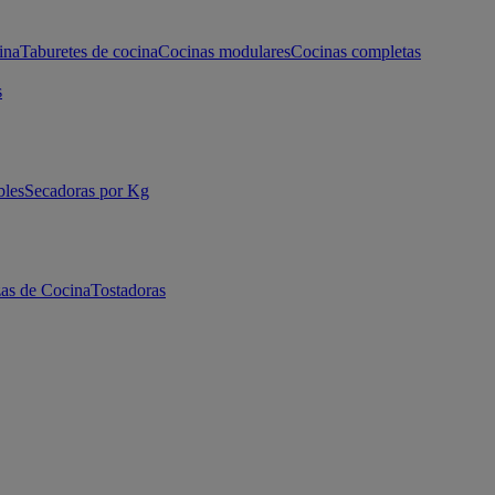
ina
Taburetes de cocina
Cocinas modulares
Cocinas completas
s
bles
Secadoras por Kg
as de Cocina
Tostadoras