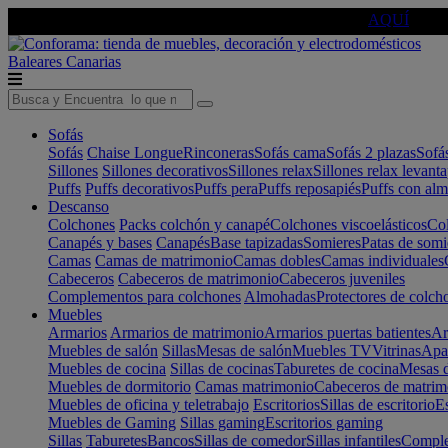
🔵Cambia tu electro con
-10% EXTRA
de descuento ☑️
AQUÍ
Baleares
Canarias
Sofás
Sofás
Chaise Longue
Rinconeras
Sofás cama
Sofás 2 plazas
Sofá
Sillones
Sillones decorativos
Sillones relax
Sillones relax levant
Puffs
Puffs decorativos
Puffs pera
Puffs reposapiés
Puffs con al
Descanso
Colchones
Packs colchón y canapé
Colchones viscoelásticos
Col
Canapés y bases
Canapés
Base tapizadas
Somieres
Patas de somi
Camas
Camas de matrimonio
Camas dobles
Camas individuales
Cabeceros
Cabeceros de matrimonio
Cabeceros juveniles
Complementos para colchones
Almohadas
Protectores de colch
Muebles
Armarios
Armarios de matrimonio
Armarios puertas batientes
Ar
Muebles de salón
Sillas
Mesas de salón
Muebles TV
Vitrinas
Apa
Muebles de cocina
Sillas de cocinas
Taburetes de cocina
Mesas d
Muebles de dormitorio
Camas matrimonio
Cabeceros de matrim
Muebles de oficina y teletrabajo
Escritorios
Sillas de escritorio
Es
Muebles de Gaming
Sillas gaming
Escritorios gaming
Sillas
Taburetes
Bancos
Sillas de comedor
Sillas infantiles
Complem