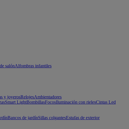
de salón
Alfombras infantiles
as y joyeros
Relojes
Ambientadores
zas
Smart Light
Bombillas
Focos
Iluminación con rieles
Cintas Led
ardín
Bancos de jardín
Sillas colgantes
Estufas de exterior