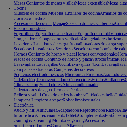
Mesas
Conjuntos de mesas y sillas
Mesas extensibles
Mesas alta
Cocina
Muebles de cocina
Muebles auxiliares de cocina
Armarios de co
Cocinas a medida
Accesorios de cocina
Menaje
Servicio de mesa
Cubertería
Cuchil
Electrodomésticos
Frigoríficos
Frigoríficos americanos
Frigoríficos combi
Vinoteca
Congeladores
Congeladores verticales
Congeladores horizontal
Lavadoras
Lavadoras de carga frontal
Lavadoras de carga super
Secadoras
Lavadoras - Secadoras
Secadoras con bomba de calo
Hornos
Conjunto de horno y placa
Hornos convencionales
Horno
Placas de cocina
Conjunto de horno y placa
Vitrocerámica
Placa
Lavavajillas
Lavavajillas 60cm
Lavavajillas 45cm
Lavavajillas i
Campanas extractoras
Campanas decorativas
Pequeños electrodomésticos
Microondas
Freidoras
Aspiradores
C
Calefacción
Termoventiladores
Convectores
Estufas
Radiadores
C
Climatización
Ventiladores
Aire acondicionado
Calentadores de agua
Termos eléctricos
Belleza y salud
Cuidado de los hombres
Cuidado cabello
Cuidad
Limpieza
Limpieza a vapor
Robot limpiacristales
Electrónica
Audio y hifi
Auriculares
Adaptadores
Reproductores
Radios
Alta
Informática
Almacenamiento
Tablets
Complementos
Portátiles
Im
Gaming & streaming
Monitores gaming
Accesorios
Smart home
Timbres
Cámaras
Altavoces