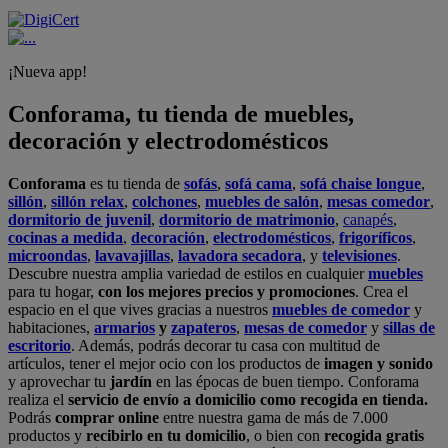
¡Nueva app!
Conforama, tu tienda de muebles,
decoración y electrodomésticos
Conforama
es tu tienda de
sofás
,
sofá cama
,
sofá chaise longue
,
sillón
,
sillón relax
,
colchones
,
muebles de salón
,
mesas comedor
,
dormitorio de juvenil
,
dormitorio de matrimonio
,
canapés
,
cocinas a medida
,
decoración
,
electrodomésticos
,
frigoríficos
,
microondas
,
lavavajillas
,
lavadora secadora
, y
televisiones
.
Descubre nuestra amplia variedad de estilos en cualquier
muebles
para tu hogar,
con los mejores precios y promociones
. Crea el
espacio en el que vives gracias a nuestros
muebles de comedor
y
habitaciones,
armarios
y
zapateros
,
mesas de comedor
y
sillas de
escritorio
. Además, podrás decorar tu casa con multitud de
artículos, tener el mejor ocio con los productos de
imagen y sonido
y aprovechar tu
jardín
en las épocas de buen tiempo. Conforama
realiza el
servicio de envío a domicilio como recogida en tienda.
Podrás
comprar online
entre nuestra gama de más de 7.000
productos y
recibirlo en tu domicilio
, o bien con
recogida gratis