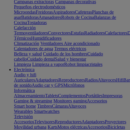
Campanas extractoras
Campanas decorativas
Pequeños electrodomésticos
Microondas
Freidoras
Aspiradores
Cafeteras
Planchas de
asar
Batidoras
Amasadores
Robots de Cocina
Balanzas de
Cocina
Tostadoras
Calefacción
Termoventiladores
Convectores
Estufas
Radiadores
Calefactores
D
Térmicos
Humidificadores
Climatización
Ventiladores
Aire acondicionado
Calentadores de agua
Termos eléctricos
Belleza y salud
Cuidado de los hombres
Cuidado
cabello
Cuidado dental
Salud y bienestar
Limpieza
Limpieza a vapor
Robot limpiacristales
Electrónica
Audio y hifi
Auriculares
Adaptadores
Reproductores
Radios
Altavoces
Hifi
Bar
de sonido
Audio car y GPS
Micrófonos
Informática
Almacenamiento
Tablets
Complementos
Portátiles
Impresoras
Gaming & streaming
Monitores gaming
Accesorios
Smart home
Timbres
Cámaras
Altavoces
Wearables
Smartwatches
Televisión
Accesorios
Televisores
Reproductores
Adaptadores
Proyectores
Movilidad urbana
Karts
Motos eléctricas
Accesorios
Bicicletas