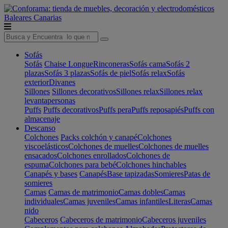
Baleares
Canarias
Sofás
Sofás
Chaise Longue
Rinconeras
Sofás cama
Sofás 2
plazas
Sofás 3 plazas
Sofás de piel
Sofás relax
Sofás
exterior
Divanes
Sillones
Sillones decorativos
Sillones relax
Sillones relax
levantapersonas
Puffs
Puffs decorativos
Puffs pera
Puffs reposapiés
Puffs con
almacenaje
Descanso
Colchones
Packs colchón y canapé
Colchones
viscoelásticos
Colchones de muelles
Colchones de muelles
ensacados
Colchones enrollados
Colchones de
espuma
Colchones para bebé
Colchones hinchables
Canapés y bases
Canapés
Base tapizadas
Somieres
Patas de
somieres
Camas
Camas de matrimonio
Camas dobles
Camas
individuales
Camas juveniles
Camas infantiles
Literas
Camas
nido
Cabeceros
Cabeceros de matrimonio
Cabeceros juveniles