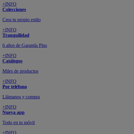
+INFO
Colecciones
Crea tu propio estilo
+INFO
Tranquilidad
6 años de Garantía Plus
+INFO
Catálogos
Miles de productos
+INFO
Por teléfono
Llámanos y compra
+INFO
Nueva app
Todo en tu móvil
+INFO