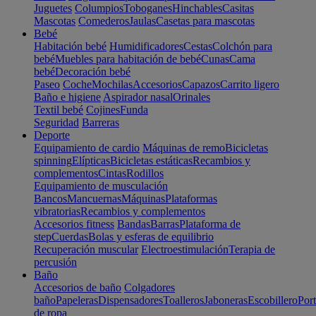
Juguetes
Columpios
Toboganes
Hinchables
Casitas
Mascotas
Comederos
Jaulas
Casetas para mascotas
Bebé
Habitación bebé
Humidificadores
Cestas
Colchón para
bebé
Muebles para habitación de bebé
Cunas
Cama
bebé
Decoración bebé
Paseo
Coche
Mochilas
Accesorios
Capazos
Carrito ligero
Baño e higiene
Aspirador nasal
Orinales
Textil bebé
Cojines
Funda
Seguridad
Barreras
Deporte
Equipamiento de cardio
Máquinas de remo
Bicicletas
spinning
Elípticas
Bicicletas estáticas
Recambios y
complementos
Cintas
Rodillos
Equipamiento de musculación
Bancos
Mancuernas
Máquinas
Plataformas
vibratorias
Recambios y complementos
Accesorios fitness
Bandas
Barras
Plataforma de
step
Cuerdas
Bolas y esferas de equilibrio
Recuperación muscular
Electroestimulación
Terapia de
percusión
Baño
Accesorios de baño
Colgadores
baño
Papeleras
Dispensadores
Toalleros
Jaboneras
Escobillero
Port
de ropa