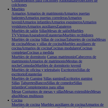
Complementos para colchones
Almohadas
Protectores de
colchones
Muebles
Armarios
Armarios de matrimonio
Armarios puertas
batientes
Armarios puertas correderas
Armarios
juvenil
Armarios infantiles
Armarios esquineros
Armarios
vestidores
Armarios auxiliares
Zapateros
Muebles de salón
Sillas
Mesas de salón
Muebles
TV
Vitrinas
Aparadores
Estanterias
Muebles recibidores
Muebles de cocina
Sillas de cocinas
Taburetes de cocina
Mesas
de cocina
Mesas y sillas de cocina
Muebles auxiliares de
cocina
Armarios de cocina
Cocinas modulares
Cocinas
completas
Cocinas a medida
Muebles de dormitorio
Camas matrimonio
Cabeceros de
matrimonio
Armarios de matrimonio
Mesitas de
noche
Comodas
Muebles de dormitorio juvenil
Muebles de oficina y teletrabajo
Escritorios
Sillas de
escritorio
Estanterías
Muebles de Gaming
Sillas gaming
Escritorios gaming
Sillas
Taburetes
Bancos
Sillas de comedor
Sillas
infantiles
Complementos para sillas
Mesas
Conjuntos de mesas y sillas
Mesas extensibles
Mesas
altas
Mesas multiusos
Cocina
Muebles de cocina
Muebles auxiliares de cocina
Armarios de