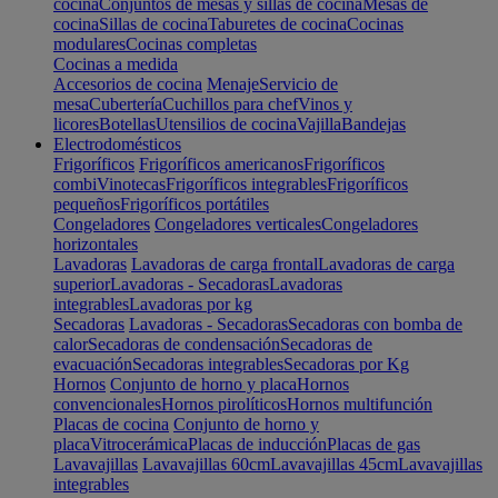
cocina
Conjuntos de mesas y sillas de cocina
Mesas de
cocina
Sillas de cocina
Taburetes de cocina
Cocinas
modulares
Cocinas completas
Cocinas a medida
Accesorios de cocina
Menaje
Servicio de
mesa
Cubertería
Cuchillos para chef
Vinos y
licores
Botellas
Utensilios de cocina
Vajilla
Bandejas
Electrodomésticos
Frigoríficos
Frigoríficos americanos
Frigoríficos
combi
Vinotecas
Frigoríficos integrables
Frigoríficos
pequeños
Frigoríficos portátiles
Congeladores
Congeladores verticales
Congeladores
horizontales
Lavadoras
Lavadoras de carga frontal
Lavadoras de carga
superior
Lavadoras - Secadoras
Lavadoras
integrables
Lavadoras por kg
Secadoras
Lavadoras - Secadoras
Secadoras con bomba de
calor
Secadoras de condensación
Secadoras de
evacuación
Secadoras integrables
Secadoras por Kg
Hornos
Conjunto de horno y placa
Hornos
convencionales
Hornos pirolíticos
Hornos multifunción
Placas de cocina
Conjunto de horno y
placa
Vitrocerámica
Placas de inducción
Placas de gas
Lavavajillas
Lavavajillas 60cm
Lavavajillas 45cm
Lavavajillas
integrables