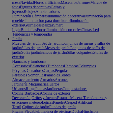
mesa
Navidad
Flores artificiales
Maceteros
Jarrones
Marcos de
fotos
Figuras decorativas
Cajitas y
joyeros
Relojes
Ambientadores
Iluminación
Lámparas
Iluminación decorativa
Iluminación para
muebles
Iluminación para dormitorio
Iluminación
exterior
Guirnaldas
Balizas
Smart
Light
Bombillas
Focos
Iluminación con rieles
Cintas Led
Tendencias y temporadas
Jardín
Muebles de jardín
Set de jardín
Conjuntos de mesas y sillas de
jardín
Sillas de jardín
Mesas de jardín
Conjuntos de sofás de
jardín
Sofás jardín
Bancos de jardín
Sillas colgantes
Estufas de
exterior
Hamacas y tumbonas
Accesorios
Balancines
Tumbonas
Hamacas
Columpios
Pérgolas
Cenadores
Carpas
Pérgolas
Parasoles
Sombrillas
Parasoles
Toldos
Almacenamiento
Armarios
Arcones
Jardinería
Maquinaria
Huertos
Urbanos
Riego
Plantas
Jardineras
Compostadores
Cocina
Barbacoas
Cocina de exterior
Decoración
Grifos y fuentes
Estatuas
Macetas
Termómetros y
estaciones metereológicas
Paneles
Cesped Artificial
Textil
Cojines de jardín
Fundas de jardín
Piscina
Plegable
Limpieza de piscinas
Ducha
Hinchable