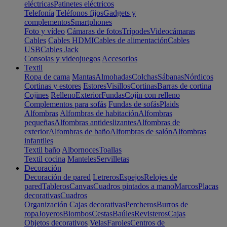
eléctricas
Patinetes eléctricos
Telefonía
Teléfonos fijos
Gadgets y
complementos
Smartphones
Foto y vídeo
Cámaras de fotos
Trípodes
Videocámaras
Cables
Cables HDMI
Cables de alimentación
Cables
USB
Cables Jack
Consolas y videojuegos
Accesorios
Textil
Ropa de cama
Mantas
Almohadas
Colchas
Sábanas
Nórdicos
Cortinas y estores
Estores
Visillos
Cortinas
Barras de cortina
Cojines
Relleno
Exterior
Fundas
Cojín con relleno
Complementos para sofás
Fundas de sofás
Plaids
Alfombras
Alfombras de habitación
Alfombras
pequeñas
Alfombras antideslizantes
Alfombras de
exterior
Alfombras de baño
Alfombras de salón
Alfombras
infantiles
Textil baño
Albornoces
Toallas
Textil cocina
Manteles
Servilletas
Decoración
Decoración de pared
Letreros
Espejos
Relojes de
pared
Tableros
Canvas
Cuadros pintados a mano
Marcos
Placas
decorativas
Cuadros
Organización
Cajas decorativas
Percheros
Burros de
ropa
Joyeros
Biombos
Cestas
Baúles
Revisteros
Cajas
Objetos decorativos
Velas
Faroles
Centros de