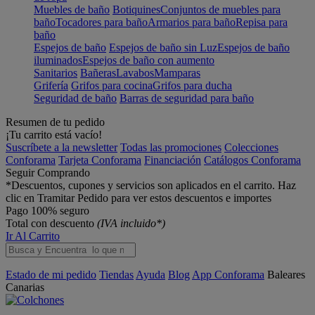
Muebles de baño
Botiquines
Conjuntos de muebles para
baño
Tocadores para baño
Armarios para baño
Repisa para
baño
Espejos de baño
Espejos de baño sin Luz
Espejos de baño
iluminados
Espejos de baño con aumento
Sanitarios
Bañeras
Lavabos
Mamparas
Grifería
Grifos para cocina
Grifos para ducha
Seguridad de baño
Barras de seguridad para baño
Resumen de tu pedido
¡Tu carrito está vacío!
Suscríbete a la newsletter
Todas las promociones
Colecciones
Conforama
Tarjeta Conforama
Financiación
Catálogos Conforama
Seguir Comprando
*Descuentos, cupones y servicios son aplicados en el carrito. Haz
clic en Tramitar Pedido para ver estos descuentos e importes
Pago 100% seguro
Total con descuento
(IVA incluido*)
Ir Al Carrito
Estado de mi pedido
Tiendas
Ayuda
Blog
App Conforama
Baleares
Canarias