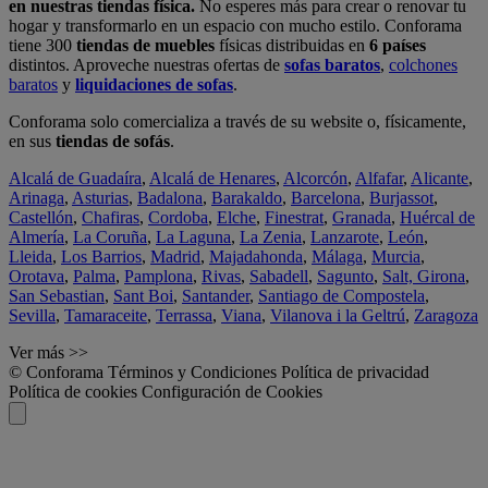
en nuestras tiendas física.
No esperes más para crear o renovar tu
hogar y transformarlo en un espacio con mucho estilo. Conforama
tiene 300
tiendas de muebles
físicas distribuidas en
6 países
distintos. Aproveche nuestras ofertas de
sofas baratos
,
colchones
baratos
y
liquidaciones de sofas
.
Conforama solo comercializa a través de su website o, físicamente,
en sus
tiendas de sofás
.
Alcalá de Guadaíra
,
Alcalá de Henares
,
Alcorcón
,
Alfafar
,
Alicante
,
Arinaga
,
Asturias
,
Badalona
,
Barakaldo
,
Barcelona
,
Burjassot
,
Castellón
,
Chafiras
,
Cordoba
,
Elche
,
Finestrat
,
Granada
,
Huércal de
Almería
,
La Coruña
,
La Laguna
,
La Zenia
,
Lanzarote
,
León
,
Lleida
,
Los Barrios
,
Madrid
,
Majadahonda
,
Málaga
,
Murcia
,
Orotava
,
Palma
,
Pamplona
,
Rivas
,
Sabadell
,
Sagunto
,
Salt, Girona
,
San Sebastian
,
Sant Boi
,
Santander
,
Santiago de Compostela
,
Sevilla
,
Tamaraceite
,
Terrassa
,
Viana
,
Vilanova i la Geltrú
,
Zaragoza
Ver más >>
© Conforama
Términos y Condiciones
Política de privacidad
Política de cookies
Configuración de Cookies