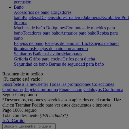
percusión
Baño
Accesorios de baño
Colgadores
baño
Papeleras
Dispensadores
Toalleros
Jaboneras
Escobillero
Port
de ropa
Muebles de baño
Botiquines
Conjuntos de muebles para
baño
Tocadores para baño
Armarios para baño
Repisa para
baño
Espejos de baño
Espejos de baño sin Luz
Espejos de baño
iluminados
Espejos de baño con aumento
Sanitarios
Bañeras
Lavabos
Mamparas
Grifería
Grifos para cocina
Grifos para ducha
Seguridad de baño
Barras de seguridad para baño
Resumen de tu pedido
¡Tu carrito está vacío!
Suscríbete a la newsletter
Todas las promociones
Colecciones
Conforama
Tarjeta Conforama
Financiación
Catálogos Conforama
Seguir Comprando
*Descuentos, cupones y servicios son aplicados en el carrito. Haz
clic en Tramitar Pedido para ver estos descuentos e importes
Pago 100% seguro
Total con descuento
(IVA incluido*)
Ir Al Carrito