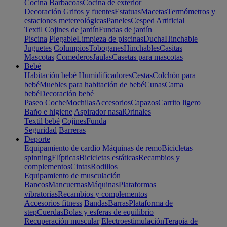
Cocina
Barbacoas
Cocina de exterior
Decoración
Grifos y fuentes
Estatuas
Macetas
Termómetros y
estaciones metereológicas
Paneles
Cesped Artificial
Textil
Cojines de jardín
Fundas de jardín
Piscina
Plegable
Limpieza de piscinas
Ducha
Hinchable
Juguetes
Columpios
Toboganes
Hinchables
Casitas
Mascotas
Comederos
Jaulas
Casetas para mascotas
Bebé
Habitación bebé
Humidificadores
Cestas
Colchón para
bebé
Muebles para habitación de bebé
Cunas
Cama
bebé
Decoración bebé
Paseo
Coche
Mochilas
Accesorios
Capazos
Carrito ligero
Baño e higiene
Aspirador nasal
Orinales
Textil bebé
Cojines
Funda
Seguridad
Barreras
Deporte
Equipamiento de cardio
Máquinas de remo
Bicicletas
spinning
Elípticas
Bicicletas estáticas
Recambios y
complementos
Cintas
Rodillos
Equipamiento de musculación
Bancos
Mancuernas
Máquinas
Plataformas
vibratorias
Recambios y complementos
Accesorios fitness
Bandas
Barras
Plataforma de
step
Cuerdas
Bolas y esferas de equilibrio
Recuperación muscular
Electroestimulación
Terapia de