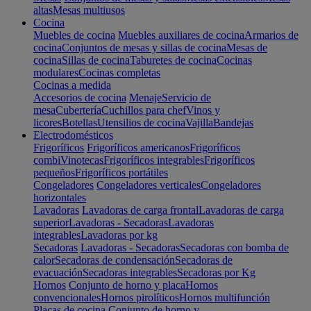
altas
Mesas multiusos
Cocina
Muebles de cocina
Muebles auxiliares de cocina
Armarios de
cocina
Conjuntos de mesas y sillas de cocina
Mesas de
cocina
Sillas de cocina
Taburetes de cocina
Cocinas
modulares
Cocinas completas
Cocinas a medida
Accesorios de cocina
Menaje
Servicio de
mesa
Cubertería
Cuchillos para chef
Vinos y
licores
Botellas
Utensilios de cocina
Vajilla
Bandejas
Electrodomésticos
Frigoríficos
Frigoríficos americanos
Frigoríficos
combi
Vinotecas
Frigoríficos integrables
Frigoríficos
pequeños
Frigoríficos portátiles
Congeladores
Congeladores verticales
Congeladores
horizontales
Lavadoras
Lavadoras de carga frontal
Lavadoras de carga
superior
Lavadoras - Secadoras
Lavadoras
integrables
Lavadoras por kg
Secadoras
Lavadoras - Secadoras
Secadoras con bomba de
calor
Secadoras de condensación
Secadoras de
evacuación
Secadoras integrables
Secadoras por Kg
Hornos
Conjunto de horno y placa
Hornos
convencionales
Hornos pirolíticos
Hornos multifunción
Placas de cocina
Conjunto de horno y