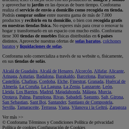
y aprovechar tu
jardín
en las épocas de buen tiempo. Conforama
realiza el
servicio de envío a domicilio como recogida en tienda.
Podrás
comprar online
entre nuestra gama de más de 7.000
productos y
recibirlo en tu domicilio
, o bien con
recogida gratis
en nuestras tiendas física.
No esperes más para crear o renovar tu
hogar y transformarlo en un espacio con mucho estilo. Conforama
tiene 300
tiendas de muebles
físicas distribuidas en
6 países
distintos. Aproveche nuestras ofertas de
sofas baratos
,
colchones
baratos
y
liquidaciones de sofas
.
Conforama solo comercializa a través de su website o, físicamente,
en sus
tiendas de sofás
.
Alcalá de Guadaíra
,
Alcalá de Henares
,
Alcorcón
,
Alfafar
,
Alicante
,
Arinaga
,
Asturias
,
Badalona
,
Barakaldo
,
Barcelona
,
Burjassot
,
Castellón
,
Chafiras
,
Cordoba
,
Elche
,
Finestrat
,
Granada
,
Huércal de
Almería
,
La Coruña
,
La Laguna
,
La Zenia
,
Lanzarote
,
León
,
Lleida
,
Los Barrios
,
Madrid
,
Majadahonda
,
Málaga
,
Murcia
,
Orotava
,
Palma
,
Pamplona
,
Rivas
,
Sabadell
,
Sagunto
,
Salt, Girona
,
San Sebastian
,
Sant Boi
,
Santander
,
Santiago de Compostela
,
Sevilla
,
Tamaraceite
,
Terrassa
,
Viana
,
Vilanova i la Geltrú
,
Zaragoza
Ver más >>
© Conforama
Términos y Condiciones
Política de privacidad
Política de cookies
Configuración de Cookies