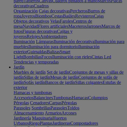
pared
Tableros
Canvas
Cuadros pintados a mano
Marcos
Placas
decorativas
Cuadros
Organización
Cajas decorativas
Percheros
Burros de
ropa
Joyeros
Biombos
Cestas
Baúles
Revisteros
Cajas
Objetos decorativos
Velas
Faroles
Centros de
mesa
Navidad
Flores artificiales
Maceteros
Jarrones
Marcos de
fotos
Figuras decorativas
Cajitas y
joyeros
Relojes
Ambientadores
Iluminación
Lámparas
Iluminación decorativa
Iluminación para
muebles
Iluminación para dormitorio
Iluminación
exterior
Guirnaldas
Balizas
Smart
Light
Bombillas
Focos
Iluminación con rieles
Cintas Led
Tendencias y temporadas
Jardín
Muebles de jardín
Set de jardín
Conjuntos de mesas y sillas de
jardín
Sillas de jardín
Mesas de jardín
Conjuntos de sofás de
jardín
Sofás jardín
Bancos de jardín
Sillas colgantes
Estufas de
exterior
Hamacas y tumbonas
Accesorios
Balancines
Tumbonas
Hamacas
Columpios
Pérgolas
Cenadores
Carpas
Pérgolas
Parasoles
Sombrillas
Parasoles
Toldos
Almacenamiento
Armarios
Arcones
Jardinería
Maquinaria
Huertos
Urbanos
Riego
Plantas
Jardineras
Compostadores