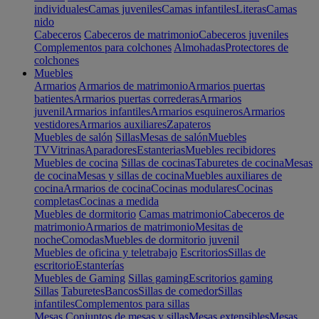
individuales
Camas juveniles
Camas infantiles
Literas
Camas
nido
Cabeceros
Cabeceros de matrimonio
Cabeceros juveniles
Complementos para colchones
Almohadas
Protectores de
colchones
Muebles
Armarios
Armarios de matrimonio
Armarios puertas
batientes
Armarios puertas correderas
Armarios
juvenil
Armarios infantiles
Armarios esquineros
Armarios
vestidores
Armarios auxiliares
Zapateros
Muebles de salón
Sillas
Mesas de salón
Muebles
TV
Vitrinas
Aparadores
Estanterias
Muebles recibidores
Muebles de cocina
Sillas de cocinas
Taburetes de cocina
Mesas
de cocina
Mesas y sillas de cocina
Muebles auxiliares de
cocina
Armarios de cocina
Cocinas modulares
Cocinas
completas
Cocinas a medida
Muebles de dormitorio
Camas matrimonio
Cabeceros de
matrimonio
Armarios de matrimonio
Mesitas de
noche
Comodas
Muebles de dormitorio juvenil
Muebles de oficina y teletrabajo
Escritorios
Sillas de
escritorio
Estanterías
Muebles de Gaming
Sillas gaming
Escritorios gaming
Sillas
Taburetes
Bancos
Sillas de comedor
Sillas
infantiles
Complementos para sillas
Mesas
Conjuntos de mesas y sillas
Mesas extensibles
Mesas