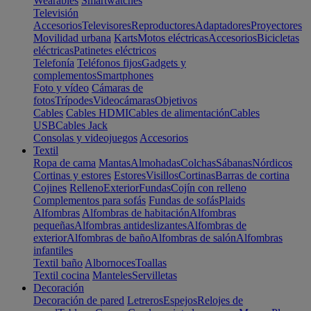
Wearables
Smartwatches
Televisión
Accesorios
Televisores
Reproductores
Adaptadores
Proyectores
Movilidad urbana
Karts
Motos eléctricas
Accesorios
Bicicletas
eléctricas
Patinetes eléctricos
Telefonía
Teléfonos fijos
Gadgets y
complementos
Smartphones
Foto y vídeo
Cámaras de
fotos
Trípodes
Videocámaras
Objetivos
Cables
Cables HDMI
Cables de alimentación
Cables
USB
Cables Jack
Consolas y videojuegos
Accesorios
Textil
Ropa de cama
Mantas
Almohadas
Colchas
Sábanas
Nórdicos
Cortinas y estores
Estores
Visillos
Cortinas
Barras de cortina
Cojines
Relleno
Exterior
Fundas
Cojín con relleno
Complementos para sofás
Fundas de sofás
Plaids
Alfombras
Alfombras de habitación
Alfombras
pequeñas
Alfombras antideslizantes
Alfombras de
exterior
Alfombras de baño
Alfombras de salón
Alfombras
infantiles
Textil baño
Albornoces
Toallas
Textil cocina
Manteles
Servilletas
Decoración
Decoración de pared
Letreros
Espejos
Relojes de