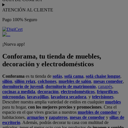
ATENCIÓN AL CLIENTE
Pago 100% Seguro
¡Nueva app!
Conforama, tu tienda de muebles,
decoración y electrodomésticos
Conforama
es tu tienda de
sofás
,
sofá cama
,
sofá chaise longue
,
sillón
,
sillón relax
,
colchones
,
muebles de salón
,
mesas comedor
,
dormitorio de juvenil
,
dormitorio de matrimonio
,
canapés
,
cocinas a medida
,
decoración
,
electrodomésticos
,
frigoríficos
,
microondas
,
lavavajillas
,
lavadora secadora
, y
televisiones
.
Descubre nuestra amplia variedad de estilos en cualquier
muebles
para tu hogar,
con los mejores precios y promociones
. Crea el
espacio en el que vives gracias a nuestros
muebles de comedor
y
habitaciones,
armarios
y
zapateros
,
mesas de comedor
y
sillas de
escritorio
. Además, podrás decorar tu casa con multitud de
artículos, tener el mejor ocio con los productos de
imagen y sonido