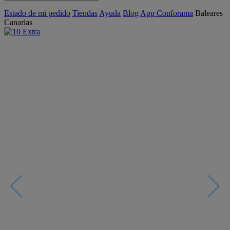
Estado de mi pedido
Tiendas
Ayuda
Blog
App Conforama
Baleares
Canarias