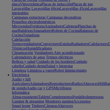
placa
Vitrocerámica
Placas de inducción
Placas de gas
Lavavajillas
Lavavajillas 60cm
Lavavajillas 45cm
Lavavajillas
integrables
Campanas extractoras
Campanas decorativas
Pequeños electrodomésticos
Microondas
Freidoras
Aspiradores
Cafeteras
Planchas de
asar
Batidoras
Amasadores
Robots de Cocina
Balanzas de
Cocina
Tostadoras
Calefacción
Termoventiladores
Convectores
Estufas
Radiadores
Calefactores
D
Térmicos
Humidificadores
Climatización
Ventiladores
Aire acondicionado
Calentadores de agua
Termos eléctricos
Belleza y salud
Cuidado de los hombres
Cuidado
cabello
Cuidado dental
Salud y bienestar
Limpieza
Limpieza a vapor
Robot limpiacristales
Electrónica
Audio y hifi
Auriculares
Adaptadores
Reproductores
Radios
Altavoces
Hifi
Bar
de sonido
Audio car y GPS
Micrófonos
Informática
Almacenamiento
Tablets
Complementos
Portátiles
Impresoras
Gaming & streaming
Monitores gaming
Accesorios
Smart home
Timbres
Cámaras
Altavoces