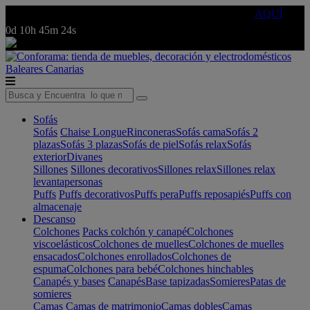
🔵Cambia tu electro con
-10% EXTRA
de descuento ☑️
AQUÍ
0d
10h
45m
24s
Baleares
Canarias
Sofás
Sofás
Chaise Longue
Rinconeras
Sofás cama
Sofás 2
plazas
Sofás 3 plazas
Sofás de piel
Sofás relax
Sofás
exterior
Divanes
Sillones
Sillones decorativos
Sillones relax
Sillones relax
levantapersonas
Puffs
Puffs decorativos
Puffs pera
Puffs reposapiés
Puffs con
almacenaje
Descanso
Colchones
Packs colchón y canapé
Colchones
viscoelásticos
Colchones de muelles
Colchones de muelles
ensacados
Colchones enrollados
Colchones de
espuma
Colchones para bebé
Colchones hinchables
Canapés y bases
Canapés
Base tapizadas
Somieres
Patas de
somieres
Camas
Camas de matrimonio
Camas dobles
Camas