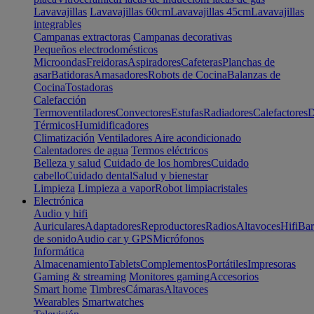
Lavavajillas
Lavavajillas 60cm
Lavavajillas 45cm
Lavavajillas
integrables
Campanas extractoras
Campanas decorativas
Pequeños electrodomésticos
Microondas
Freidoras
Aspiradores
Cafeteras
Planchas de
asar
Batidoras
Amasadores
Robots de Cocina
Balanzas de
Cocina
Tostadoras
Calefacción
Termoventiladores
Convectores
Estufas
Radiadores
Calefactores
D
Térmicos
Humidificadores
Climatización
Ventiladores
Aire acondicionado
Calentadores de agua
Termos eléctricos
Belleza y salud
Cuidado de los hombres
Cuidado
cabello
Cuidado dental
Salud y bienestar
Limpieza
Limpieza a vapor
Robot limpiacristales
Electrónica
Audio y hifi
Auriculares
Adaptadores
Reproductores
Radios
Altavoces
Hifi
Bar
de sonido
Audio car y GPS
Micrófonos
Informática
Almacenamiento
Tablets
Complementos
Portátiles
Impresoras
Gaming & streaming
Monitores gaming
Accesorios
Smart home
Timbres
Cámaras
Altavoces
Wearables
Smartwatches