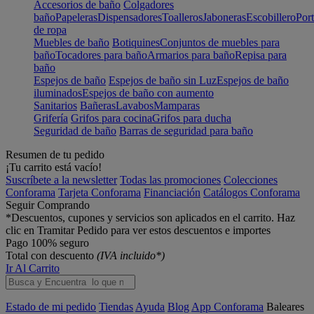
Accesorios de baño
Colgadores
baño
Papeleras
Dispensadores
Toalleros
Jaboneras
Escobillero
Port
de ropa
Muebles de baño
Botiquines
Conjuntos de muebles para
baño
Tocadores para baño
Armarios para baño
Repisa para
baño
Espejos de baño
Espejos de baño sin Luz
Espejos de baño
iluminados
Espejos de baño con aumento
Sanitarios
Bañeras
Lavabos
Mamparas
Grifería
Grifos para cocina
Grifos para ducha
Seguridad de baño
Barras de seguridad para baño
Resumen de tu pedido
¡Tu carrito está vacío!
Suscríbete a la newsletter
Todas las promociones
Colecciones
Conforama
Tarjeta Conforama
Financiación
Catálogos Conforama
Seguir Comprando
*Descuentos, cupones y servicios son aplicados en el carrito. Haz
clic en Tramitar Pedido para ver estos descuentos e importes
Pago 100% seguro
Total con descuento
(IVA incluido*)
Ir Al Carrito
Estado de mi pedido
Tiendas
Ayuda
Blog
App Conforama
Baleares