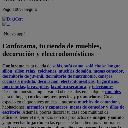
Pago 100% Seguro
¡Nueva app!
Conforama, tu tienda de muebles,
decoración y electrodomésticos
Conforama
es tu tienda de
sofás
,
sofá cama
,
sofá chaise longue
,
sillón
,
sillón relax
,
colchones
,
muebles de salón
,
mesas comedor
,
dormitorio de juvenil
,
dormitorio de matrimonio
,
canapés
,
cocinas a medida
,
decoración
,
electrodomésticos
,
frigoríficos
,
microondas
,
lavavajillas
,
lavadora secadora
, y
televisiones
.
Descubre nuestra amplia variedad de estilos en cualquier
muebles
para tu hogar,
con los mejores precios y promociones
. Crea el
espacio en el que vives gracias a nuestros
muebles de comedor
y
habitaciones,
armarios
y
zapateros
,
mesas de comedor
y
sillas de
escritorio
. Además, podrás decorar tu casa con multitud de
artículos, tener el mejor ocio con los productos de
imagen y sonido
y aprovechar tu
jardín
en las épocas de buen tiempo. Conforama
realiza el
servicio de envío a domicilio como recogida en tienda.