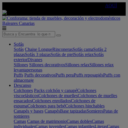
🔵Cambia tu electro con
-10% EXTRA
de descuento ☑️
AQUÍ
Baleares
Canarias
Sofás
Sofás
Chaise Longue
Rinconeras
Sofás cama
Sofás 2
plazas
Sofás 3 plazas
Sofás de piel
Sofás relax
Sofás
exterior
Divanes
Sillones
Sillones decorativos
Sillones relax
Sillones relax
levantapersonas
Puffs
Puffs decorativos
Puffs pera
Puffs reposapiés
Puffs con
almacenaje
Descanso
Colchones
Packs colchón y canapé
Colchones
viscoelásticos
Colchones de muelles
Colchones de muelles
ensacados
Colchones enrollados
Colchones de
espuma
Colchones para bebé
Colchones hinchables
Canapés y bases
Canapés
Base tapizadas
Somieres
Patas de
somieres
Camas
Camas de matrimonio
Camas dobles
Camas
individuales
Camas juveniles
Camas infantiles
Literas
Camas