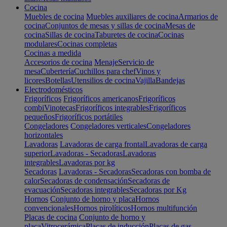
Cocina
Muebles de cocina
Muebles auxiliares de cocina
Armarios de
cocina
Conjuntos de mesas y sillas de cocina
Mesas de
cocina
Sillas de cocina
Taburetes de cocina
Cocinas
modulares
Cocinas completas
Cocinas a medida
Accesorios de cocina
Menaje
Servicio de
mesa
Cubertería
Cuchillos para chef
Vinos y
licores
Botellas
Utensilios de cocina
Vajilla
Bandejas
Electrodomésticos
Frigoríficos
Frigoríficos americanos
Frigoríficos
combi
Vinotecas
Frigoríficos integrables
Frigoríficos
pequeños
Frigoríficos portátiles
Congeladores
Congeladores verticales
Congeladores
horizontales
Lavadoras
Lavadoras de carga frontal
Lavadoras de carga
superior
Lavadoras - Secadoras
Lavadoras
integrables
Lavadoras por kg
Secadoras
Lavadoras - Secadoras
Secadoras con bomba de
calor
Secadoras de condensación
Secadoras de
evacuación
Secadoras integrables
Secadoras por Kg
Hornos
Conjunto de horno y placa
Hornos
convencionales
Hornos pirolíticos
Hornos multifunción
Placas de cocina
Conjunto de horno y
placa
Vitrocerámica
Placas de inducción
Placas de gas