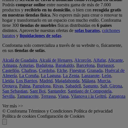
Podrás
comprar online
entre nuestra gama de más de 7.000
productos y
recibirlo en tu domicilio
, o bien con
recogida gratis
en nuestras tiendas física.
No esperes más para crear o renovar tu
hogar y transformarlo en un espacio con mucho estilo. Conforama
tiene 300
tiendas de muebles
físicas distribuidas en
6 países
distintos. Aproveche nuestras ofertas de
sofas baratos
,
colchones
baratos
y
liquidaciones de sofas
.
Conforama solo comercializa a través de su website o, físicamente,
en sus
tiendas de sofás
.
Alcalá de Guadaíra
,
Alcalá de Henares
,
Alcorcón
,
Alfafar
,
Alicante
,
Arinaga
,
Asturias
,
Badalona
,
Barakaldo
,
Barcelona
,
Burjassot
,
Castellón
,
Chafiras
,
Cordoba
,
Elche
,
Finestrat
,
Granada
,
Huércal de
Almería
,
La Coruña
,
La Laguna
,
La Zenia
,
Lanzarote
,
León
,
Lleida
,
Los Barrios
,
Madrid
,
Majadahonda
,
Málaga
,
Murcia
,
Orotava
,
Palma
,
Pamplona
,
Rivas
,
Sabadell
,
Sagunto
,
Salt, Girona
,
San Sebastian
,
Sant Boi
,
Santander
,
Santiago de Compostela
,
Sevilla
,
Tamaraceite
,
Terrassa
,
Viana
,
Vilanova i la Geltrú
,
Zaragoza
Ver más >>
© Conforama
Términos y Condiciones
Política de privacidad
Política de cookies
Configuración de Cookies