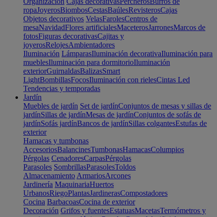
Organización
Cajas decorativas
Percheros
Burros de
ropa
Joyeros
Biombos
Cestas
Baúles
Revisteros
Cajas
Objetos decorativos
Velas
Faroles
Centros de
mesa
Navidad
Flores artificiales
Maceteros
Jarrones
Marcos de
fotos
Figuras decorativas
Cajitas y
joyeros
Relojes
Ambientadores
Iluminación
Lámparas
Iluminación decorativa
Iluminación para
muebles
Iluminación para dormitorio
Iluminación
exterior
Guirnaldas
Balizas
Smart
Light
Bombillas
Focos
Iluminación con rieles
Cintas Led
Tendencias y temporadas
Jardín
Muebles de jardín
Set de jardín
Conjuntos de mesas y sillas de
jardín
Sillas de jardín
Mesas de jardín
Conjuntos de sofás de
jardín
Sofás jardín
Bancos de jardín
Sillas colgantes
Estufas de
exterior
Hamacas y tumbonas
Accesorios
Balancines
Tumbonas
Hamacas
Columpios
Pérgolas
Cenadores
Carpas
Pérgolas
Parasoles
Sombrillas
Parasoles
Toldos
Almacenamiento
Armarios
Arcones
Jardinería
Maquinaria
Huertos
Urbanos
Riego
Plantas
Jardineras
Compostadores
Cocina
Barbacoas
Cocina de exterior
Decoración
Grifos y fuentes
Estatuas
Macetas
Termómetros y