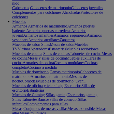
nido
Cabeceros
Cabeceros de matrimonio
Cabeceros juveniles
Complementos para colchones
Almohadas
Protectores de
colchones
Muebles
Armarios
Armarios de matrimonio
Armarios puertas
batientes
Armarios puertas correderas
Armarios
juvenil
Armarios infantiles
Armarios esquineros
Armarios
vestidores
Armarios auxiliares
Zapateros
Muebles de salón
Sillas
Mesas de salón
Muebles
TV
Vitrinas
Aparadores
Estanterias
Muebles recibidores
Muebles de cocina
Sillas de cocinas
Taburetes de cocina
Mesas
de cocina
Mesas y sillas de cocina
Muebles auxiliares de
cocina
Armarios de cocina
Cocinas modulares
Cocinas
completas
Cocinas a medida
Muebles de dormitorio
Camas matrimonio
Cabeceros de
matrimonio
Armarios de matrimonio
Mesitas de
noche
Comodas
Muebles de dormitorio juvenil
Muebles de oficina y teletrabajo
Escritorios
Sillas de
escritorio
Estanterías
Muebles de Gaming
Sillas gaming
Escritorios gaming
Sillas
Taburetes
Bancos
Sillas de comedor
Sillas
infantiles
Complementos para sillas
Mesas
Conjuntos de mesas y sillas
Mesas extensibles
Mesas
altas
Mesas multiusos