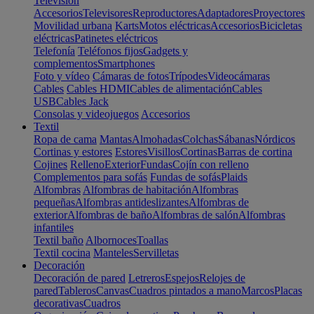
Televisión
Accesorios
Televisores
Reproductores
Adaptadores
Proyectores
Movilidad urbana
Karts
Motos eléctricas
Accesorios
Bicicletas
eléctricas
Patinetes eléctricos
Telefonía
Teléfonos fijos
Gadgets y
complementos
Smartphones
Foto y vídeo
Cámaras de fotos
Trípodes
Videocámaras
Cables
Cables HDMI
Cables de alimentación
Cables
USB
Cables Jack
Consolas y videojuegos
Accesorios
Textil
Ropa de cama
Mantas
Almohadas
Colchas
Sábanas
Nórdicos
Cortinas y estores
Estores
Visillos
Cortinas
Barras de cortina
Cojines
Relleno
Exterior
Fundas
Cojín con relleno
Complementos para sofás
Fundas de sofás
Plaids
Alfombras
Alfombras de habitación
Alfombras
pequeñas
Alfombras antideslizantes
Alfombras de
exterior
Alfombras de baño
Alfombras de salón
Alfombras
infantiles
Textil baño
Albornoces
Toallas
Textil cocina
Manteles
Servilletas
Decoración
Decoración de pared
Letreros
Espejos
Relojes de
pared
Tableros
Canvas
Cuadros pintados a mano
Marcos
Placas
decorativas
Cuadros