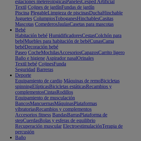
estaciones metereológicas
Paneles
Cesped Artificial
Textil
Cojines de jardín
Fundas de jardín
Piscina
Plegable
Limpieza de piscinas
Ducha
Hinchable
Juguetes
Columpios
Toboganes
Hinchables
Casitas
Mascotas
Comederos
Jaulas
Casetas para mascotas
Bebé
Habitación bebé
Humidificadores
Cestas
Colchón para
bebé
Muebles para habitación de bebé
Cunas
Cama
bebé
Decoración bebé
Paseo
Coche
Mochilas
Accesorios
Capazos
Carrito ligero
Baño e higiene
Aspirador nasal
Orinales
Textil bebé
Cojines
Funda
Seguridad
Barreras
Deporte
Equipamiento de cardio
Máquinas de remo
Bicicletas
spinning
Elípticas
Bicicletas estáticas
Recambios y
complementos
Cintas
Rodillos
Equipamiento de musculación
Bancos
Mancuernas
Máquinas
Plataformas
vibratorias
Recambios y complementos
Accesorios fitness
Bandas
Barras
Plataforma de
step
Cuerdas
Bolas y esferas de equilibrio
Recuperación muscular
Electroestimulación
Terapia de
percusión
Baño