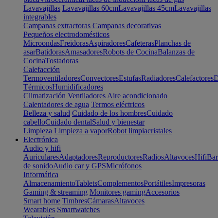
Lavavajillas
Lavavajillas 60cm
Lavavajillas 45cm
Lavavajillas
integrables
Campanas extractoras
Campanas decorativas
Pequeños electrodomésticos
Microondas
Freidoras
Aspiradores
Cafeteras
Planchas de
asar
Batidoras
Amasadores
Robots de Cocina
Balanzas de
Cocina
Tostadoras
Calefacción
Termoventiladores
Convectores
Estufas
Radiadores
Calefactores
D
Térmicos
Humidificadores
Climatización
Ventiladores
Aire acondicionado
Calentadores de agua
Termos eléctricos
Belleza y salud
Cuidado de los hombres
Cuidado
cabello
Cuidado dental
Salud y bienestar
Limpieza
Limpieza a vapor
Robot limpiacristales
Electrónica
Audio y hifi
Auriculares
Adaptadores
Reproductores
Radios
Altavoces
Hifi
Bar
de sonido
Audio car y GPS
Micrófonos
Informática
Almacenamiento
Tablets
Complementos
Portátiles
Impresoras
Gaming & streaming
Monitores gaming
Accesorios
Smart home
Timbres
Cámaras
Altavoces
Wearables
Smartwatches