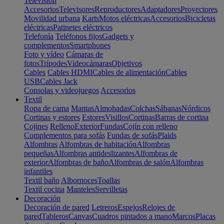
Televisión
Accesorios
Televisores
Reproductores
Adaptadores
Proyectores
Movilidad urbana
Karts
Motos eléctricas
Accesorios
Bicicletas
eléctricas
Patinetes eléctricos
Telefonía
Teléfonos fijos
Gadgets y
complementos
Smartphones
Foto y vídeo
Cámaras de
fotos
Trípodes
Videocámaras
Objetivos
Cables
Cables HDMI
Cables de alimentación
Cables
USB
Cables Jack
Consolas y videojuegos
Accesorios
Textil
Ropa de cama
Mantas
Almohadas
Colchas
Sábanas
Nórdicos
Cortinas y estores
Estores
Visillos
Cortinas
Barras de cortina
Cojines
Relleno
Exterior
Fundas
Cojín con relleno
Complementos para sofás
Fundas de sofás
Plaids
Alfombras
Alfombras de habitación
Alfombras
pequeñas
Alfombras antideslizantes
Alfombras de
exterior
Alfombras de baño
Alfombras de salón
Alfombras
infantiles
Textil baño
Albornoces
Toallas
Textil cocina
Manteles
Servilletas
Decoración
Decoración de pared
Letreros
Espejos
Relojes de
pared
Tableros
Canvas
Cuadros pintados a mano
Marcos
Placas