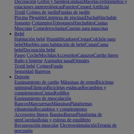
Decoración
Grifos y fuentes
Estatuas
Macetas
Termómetros y
estaciones metereológicas
Paneles
Cesped Artificial
Textil
Cojines de jardín
Fundas de jardín
Piscina
Plegable
Limpieza de piscinas
Ducha
Hinchable
Juguetes
Columpios
Toboganes
Hinchables
Casitas
Mascotas
Comederos
Jaulas
Casetas para mascotas
Bebé
Habitación bebé
Humidificadores
Cestas
Colchón para
bebé
Muebles para habitación de bebé
Cunas
Cama
bebé
Decoración bebé
Paseo
Coche
Mochilas
Accesorios
Capazos
Carrito ligero
Baño e higiene
Aspirador nasal
Orinales
Textil bebé
Cojines
Funda
Seguridad
Barreras
Deporte
Equipamiento de cardio
Máquinas de remo
Bicicletas
spinning
Elípticas
Bicicletas estáticas
Recambios y
complementos
Cintas
Rodillos
Equipamiento de musculación
Bancos
Mancuernas
Máquinas
Plataformas
vibratorias
Recambios y complementos
Accesorios fitness
Bandas
Barras
Plataforma de
step
Cuerdas
Bolas y esferas de equilibrio
Recuperación muscular
Electroestimulación
Terapia de
percusión