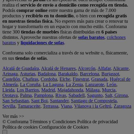
realiza el
servicio de envío a domicilio como recogida en tienda.
Podrás
comprar online
entre nuestra gama de más de 7.000
productos y
recibirlo en tu domicilio
, o bien con
recogida gratis
en nuestras tiendas física.
No esperes más para crear o renovar tu
hogar y transformarlo en un espacio con mucho estilo. Conforama
tiene 300
tiendas de muebles
físicas distribuidas en
6 países
distintos. Aproveche nuestras ofertas de
sofas baratos
,
colchones
baratos
y
liquidaciones de sofas
.
Conforama solo comercializa a través de su website o, físicamente,
en sus
tiendas de sofás
.
Alcalá de Guadaíra
,
Alcalá de Henares
,
Alcorcón
,
Alfafar
,
Alicante
,
Arinaga
,
Asturias
,
Badalona
,
Barakaldo
,
Barcelona
,
Burjassot
,
Castellón
,
Chafiras
,
Cordoba
,
Elche
,
Finestrat
,
Granada
,
Huércal de
Almería
,
La Coruña
,
La Laguna
,
La Zenia
,
Lanzarote
,
León
,
Lleida
,
Los Barrios
,
Madrid
,
Majadahonda
,
Málaga
,
Murcia
,
Orotava
,
Palma
,
Pamplona
,
Rivas
,
Sabadell
,
Sagunto
,
Salt, Girona
,
San Sebastian
,
Sant Boi
,
Santander
,
Santiago de Compostela
,
Sevilla
,
Tamaraceite
,
Terrassa
,
Viana
,
Vilanova i la Geltrú
,
Zaragoza
Ver más >>
© Conforama
Términos y Condiciones
Política de privacidad
Política de cookies
Configuración de Cookies