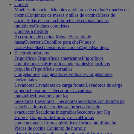
Cocina
Muebles de cocina
Muebles auxiliares de cocina
Armarios de
cocina
Conjuntos de mesas y sillas de cocina
Mesas de
cocina
Sillas de cocina
Taburetes de cocina
Cocinas
modulares
Cocinas completas
Cocinas a medida
Accesorios de cocina
Menaje
Servicio de
mesa
Cubertería
Cuchillos para chef
Vinos y
licores
Botellas
Utensilios de cocina
Vajilla
Bandejas
Electrodomésticos
Frigoríficos
Frigoríficos americanos
Frigoríficos
combi
Vinotecas
Frigoríficos integrables
Frigoríficos
pequeños
Frigoríficos portátiles
Congeladores
Congeladores verticales
Congeladores
horizontales
Lavadoras
Lavadoras de carga frontal
Lavadoras de carga
superior
Lavadoras - Secadoras
Lavadoras
integrables
Lavadoras por kg
Secadoras
Lavadoras - Secadoras
Secadoras con bomba de
calor
Secadoras de condensación
Secadoras de
evacuación
Secadoras integrables
Secadoras por Kg
Hornos
Conjunto de horno y placa
Hornos
convencionales
Hornos pirolíticos
Hornos multifunción
Placas de cocina
Conjunto de horno y
placa
Vitrocerámica
Placas de inducción
Placas de gas