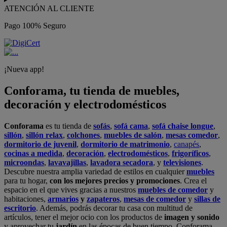
ATENCIÓN AL CLIENTE
Pago 100% Seguro
¡Nueva app!
Conforama, tu tienda de muebles,
decoración y electrodomésticos
Conforama
es tu tienda de
sofás
,
sofá cama
,
sofá chaise longue
,
sillón
,
sillón relax
,
colchones
,
muebles de salón
,
mesas comedor
,
dormitorio de juvenil
,
dormitorio de matrimonio
,
canapés
,
cocinas a medida
,
decoración
,
electrodomésticos
,
frigoríficos
,
microondas
,
lavavajillas
,
lavadora secadora
, y
televisiones
.
Descubre nuestra amplia variedad de estilos en cualquier
muebles
para tu hogar,
con los mejores precios y promociones
. Crea el
espacio en el que vives gracias a nuestros
muebles de comedor
y
habitaciones,
armarios
y
zapateros
,
mesas de comedor
y
sillas de
escritorio
. Además, podrás decorar tu casa con multitud de
artículos, tener el mejor ocio con los productos de
imagen y sonido
y aprovechar tu
jardín
en las épocas de buen tiempo. Conforama