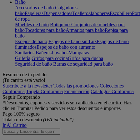
Baño
Accesorios de baño
Colgadores
baño
Papeleras
Dispensadores
Toalleros
Jaboneras
Escobillero
Port
de ropa
Muebles de baño
Botiquines
Conjuntos de muebles para
baño
Tocadores para baño
Armarios para baño
Repisa para
baño
Espejos de baño
Espejos de baño sin Luz
Espejos de baño
iluminados
Espejos de baño con aumento
Sanitarios
Bañeras
Lavabos
Mamparas
Grifería
Grifos para cocina
Grifos para ducha
Seguridad de baño
Barras de seguridad para baño
Resumen de tu pedido
¡Tu carrito está vacío!
Suscríbete a la newsletter
Todas las promociones
Colecciones
Conforama
Tarjeta Conforama
Financiación
Catálogos Conforama
Seguir Comprando
*Descuentos, cupones y servicios son aplicados en el carrito. Haz
clic en Tramitar Pedido para ver estos descuentos e importes
Pago 100% seguro
Total con descuento
(IVA incluido*)
Ir Al Carrito