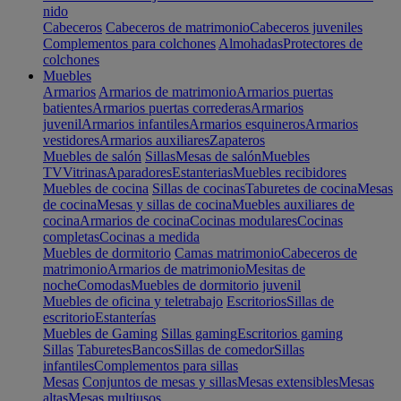
nido
Cabeceros
Cabeceros de matrimonio
Cabeceros juveniles
Complementos para colchones
Almohadas
Protectores de
colchones
Muebles
Armarios
Armarios de matrimonio
Armarios puertas
batientes
Armarios puertas correderas
Armarios
juvenil
Armarios infantiles
Armarios esquineros
Armarios
vestidores
Armarios auxiliares
Zapateros
Muebles de salón
Sillas
Mesas de salón
Muebles
TV
Vitrinas
Aparadores
Estanterias
Muebles recibidores
Muebles de cocina
Sillas de cocinas
Taburetes de cocina
Mesas
de cocina
Mesas y sillas de cocina
Muebles auxiliares de
cocina
Armarios de cocina
Cocinas modulares
Cocinas
completas
Cocinas a medida
Muebles de dormitorio
Camas matrimonio
Cabeceros de
matrimonio
Armarios de matrimonio
Mesitas de
noche
Comodas
Muebles de dormitorio juvenil
Muebles de oficina y teletrabajo
Escritorios
Sillas de
escritorio
Estanterías
Muebles de Gaming
Sillas gaming
Escritorios gaming
Sillas
Taburetes
Bancos
Sillas de comedor
Sillas
infantiles
Complementos para sillas
Mesas
Conjuntos de mesas y sillas
Mesas extensibles
Mesas
altas
Mesas multiusos