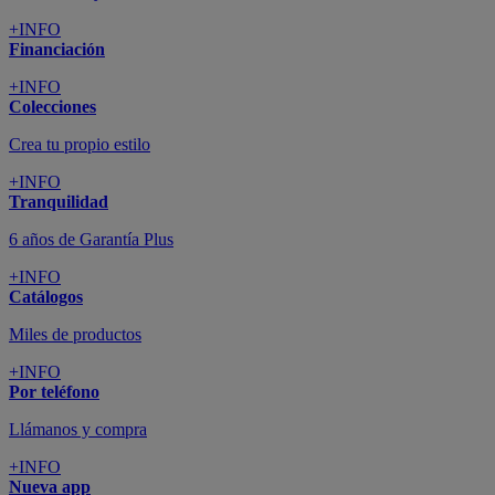
+INFO
Financiación
+INFO
Colecciones
Crea tu propio estilo
+INFO
Tranquilidad
6 años de Garantía Plus
+INFO
Catálogos
Miles de productos
+INFO
Por teléfono
Llámanos y compra
+INFO
Nueva app