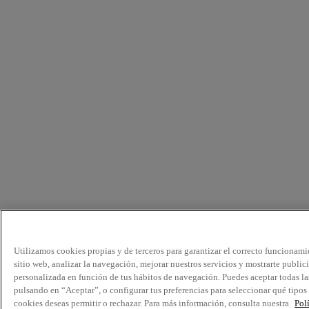
Utilizamos cookies propias y de terceros para garantizar el correcto funcionami
sitio web, analizar la navegación, mejorar nuestros servicios y mostrarte public
personalizada en función de tus hábitos de navegación. Puedes aceptar todas la
pulsando en “Aceptar”, o configurar tus preferencias para seleccionar qué tipos
cookies deseas permitir o rechazar. Para más información, consulta nuestra
Pol