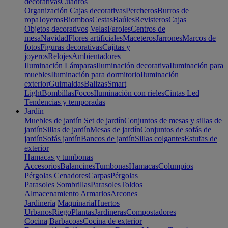
decorativas
Cuadros
Organización
Cajas decorativas
Percheros
Burros de
ropa
Joyeros
Biombos
Cestas
Baúles
Revisteros
Cajas
Objetos decorativos
Velas
Faroles
Centros de
mesa
Navidad
Flores artificiales
Maceteros
Jarrones
Marcos de
fotos
Figuras decorativas
Cajitas y
joyeros
Relojes
Ambientadores
Iluminación
Lámparas
Iluminación decorativa
Iluminación para
muebles
Iluminación para dormitorio
Iluminación
exterior
Guirnaldas
Balizas
Smart
Light
Bombillas
Focos
Iluminación con rieles
Cintas Led
Tendencias y temporadas
Jardín
Muebles de jardín
Set de jardín
Conjuntos de mesas y sillas de
jardín
Sillas de jardín
Mesas de jardín
Conjuntos de sofás de
jardín
Sofás jardín
Bancos de jardín
Sillas colgantes
Estufas de
exterior
Hamacas y tumbonas
Accesorios
Balancines
Tumbonas
Hamacas
Columpios
Pérgolas
Cenadores
Carpas
Pérgolas
Parasoles
Sombrillas
Parasoles
Toldos
Almacenamiento
Armarios
Arcones
Jardinería
Maquinaria
Huertos
Urbanos
Riego
Plantas
Jardineras
Compostadores
Cocina
Barbacoas
Cocina de exterior