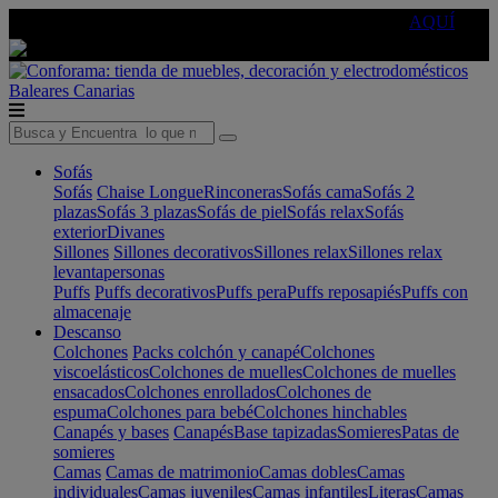
🔵Cambia tu electro con
-10% EXTRA
de descuento ☑️
AQUÍ
Baleares
Canarias
Sofás
Sofás
Chaise Longue
Rinconeras
Sofás cama
Sofás 2
plazas
Sofás 3 plazas
Sofás de piel
Sofás relax
Sofás
exterior
Divanes
Sillones
Sillones decorativos
Sillones relax
Sillones relax
levantapersonas
Puffs
Puffs decorativos
Puffs pera
Puffs reposapiés
Puffs con
almacenaje
Descanso
Colchones
Packs colchón y canapé
Colchones
viscoelásticos
Colchones de muelles
Colchones de muelles
ensacados
Colchones enrollados
Colchones de
espuma
Colchones para bebé
Colchones hinchables
Canapés y bases
Canapés
Base tapizadas
Somieres
Patas de
somieres
Camas
Camas de matrimonio
Camas dobles
Camas
individuales
Camas juveniles
Camas infantiles
Literas
Camas