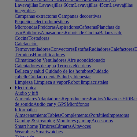
Lavavajillas
Lavavajillas 60cm
Lavavajillas 45cm
Lavavajillas
integrables
Campanas extractoras
Campanas decorativas
Pequeños electrodomésticos
Microondas
Freidoras
Aspiradores
Cafeteras
Planchas de
asar
Batidoras
Amasadores
Robots de Cocina
Balanzas de
Cocina
Tostadoras
Calefacción
Termoventiladores
Convectores
Estufas
Radiadores
Calefactores
D
Térmicos
Humidificadores
Climatización
Ventiladores
Aire acondicionado
Calentadores de agua
Termos eléctricos
Belleza y salud
Cuidado de los hombres
Cuidado
cabello
Cuidado dental
Salud y bienestar
Limpieza
Limpieza a vapor
Robot limpiacristales
Electrónica
Audio y hifi
Auriculares
Adaptadores
Reproductores
Radios
Altavoces
Hifi
Bar
de sonido
Audio car y GPS
Micrófonos
Informática
Almacenamiento
Tablets
Complementos
Portátiles
Impresoras
Gaming & streaming
Monitores gaming
Accesorios
Smart home
Timbres
Cámaras
Altavoces
Wearables
Smartwatches