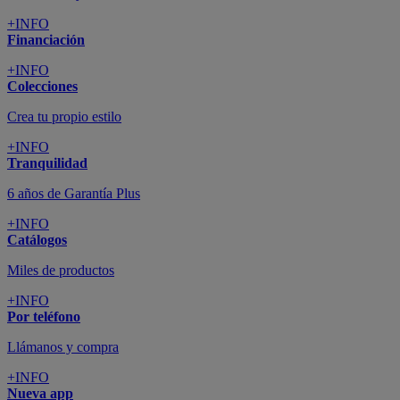
+INFO
Financiación
+INFO
Colecciones
Crea tu propio estilo
+INFO
Tranquilidad
6 años de Garantía Plus
+INFO
Catálogos
Miles de productos
+INFO
Por teléfono
Llámanos y compra
+INFO
Nueva app