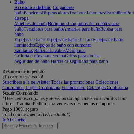
Baño
Accesorios de baño
Colgadores
baño
Papeleras
Dispensadores
Toalleros
Jaboneras
Escobillero
Port
de ropa
Muebles de baño
Botiquines
Conjuntos de muebles para
baño
Tocadores para baño
Armarios para baño
Repisa para
baño
Espejos de baño
Espejos de baño sin Luz
Espejos de baño
iluminados
Espejos de baño con aumento
Sanitarios
Bañeras
Lavabos
Mamparas
Grifería
Grifos para cocina
Grifos para ducha
Seguridad de baño
Barras de seguridad para baño
Resumen de tu pedido
¡Tu carrito está vacío!
Suscríbete a la newsletter
Todas las promociones
Colecciones
Conforama
Tarjeta Conforama
Financiación
Catálogos Conforama
Seguir Comprando
*Descuentos, cupones y servicios son aplicados en el carrito. Haz
clic en Tramitar Pedido para ver estos descuentos e importes
Pago 100% seguro
Total con descuento
(IVA incluido*)
Ir Al Carrito