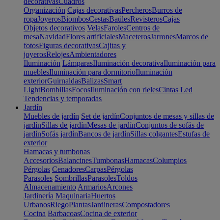
decorativas
Cuadros
Organización
Cajas decorativas
Percheros
Burros de
ropa
Joyeros
Biombos
Cestas
Baúles
Revisteros
Cajas
Objetos decorativos
Velas
Faroles
Centros de
mesa
Navidad
Flores artificiales
Maceteros
Jarrones
Marcos de
fotos
Figuras decorativas
Cajitas y
joyeros
Relojes
Ambientadores
Iluminación
Lámparas
Iluminación decorativa
Iluminación para
muebles
Iluminación para dormitorio
Iluminación
exterior
Guirnaldas
Balizas
Smart
Light
Bombillas
Focos
Iluminación con rieles
Cintas Led
Tendencias y temporadas
Jardín
Muebles de jardín
Set de jardín
Conjuntos de mesas y sillas de
jardín
Sillas de jardín
Mesas de jardín
Conjuntos de sofás de
jardín
Sofás jardín
Bancos de jardín
Sillas colgantes
Estufas de
exterior
Hamacas y tumbonas
Accesorios
Balancines
Tumbonas
Hamacas
Columpios
Pérgolas
Cenadores
Carpas
Pérgolas
Parasoles
Sombrillas
Parasoles
Toldos
Almacenamiento
Armarios
Arcones
Jardinería
Maquinaria
Huertos
Urbanos
Riego
Plantas
Jardineras
Compostadores
Cocina
Barbacoas
Cocina de exterior