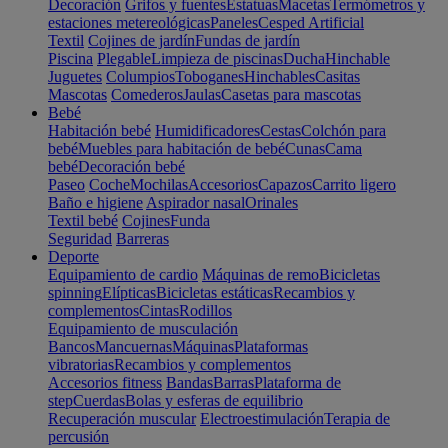
Decoración
Grifos y fuentes
Estatuas
Macetas
Termómetros y
estaciones metereológicas
Paneles
Cesped Artificial
Textil
Cojines de jardín
Fundas de jardín
Piscina
Plegable
Limpieza de piscinas
Ducha
Hinchable
Juguetes
Columpios
Toboganes
Hinchables
Casitas
Mascotas
Comederos
Jaulas
Casetas para mascotas
Bebé
Habitación bebé
Humidificadores
Cestas
Colchón para
bebé
Muebles para habitación de bebé
Cunas
Cama
bebé
Decoración bebé
Paseo
Coche
Mochilas
Accesorios
Capazos
Carrito ligero
Baño e higiene
Aspirador nasal
Orinales
Textil bebé
Cojines
Funda
Seguridad
Barreras
Deporte
Equipamiento de cardio
Máquinas de remo
Bicicletas
spinning
Elípticas
Bicicletas estáticas
Recambios y
complementos
Cintas
Rodillos
Equipamiento de musculación
Bancos
Mancuernas
Máquinas
Plataformas
vibratorias
Recambios y complementos
Accesorios fitness
Bandas
Barras
Plataforma de
step
Cuerdas
Bolas y esferas de equilibrio
Recuperación muscular
Electroestimulación
Terapia de
percusión