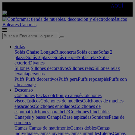
🔵Cambia tu electro con
-10% EXTRA
de descuento ☑️
AQUÍ
Baleares
Canarias
Sofás
Sofás
Chaise Longue
Rinconeras
Sofás cama
Sofás 2
plazas
Sofás 3 plazas
Sofás de piel
Sofás relax
Sofás
exterior
Divanes
Sillones
Sillones decorativos
Sillones relax
Sillones relax
levantapersonas
Puffs
Puffs decorativos
Puffs pera
Puffs reposapiés
Puffs con
almacenaje
Descanso
Colchones
Packs colchón y canapé
Colchones
viscoelásticos
Colchones de muelles
Colchones de muelles
ensacados
Colchones enrollados
Colchones de
espuma
Colchones para bebé
Colchones hinchables
Canapés y bases
Canapés
Base tapizadas
Somieres
Patas de
somieres
Camas
Camas de matrimonio
Camas dobles
Camas
individuales
Camas juveniles
Camas infantiles
Literas
Camas