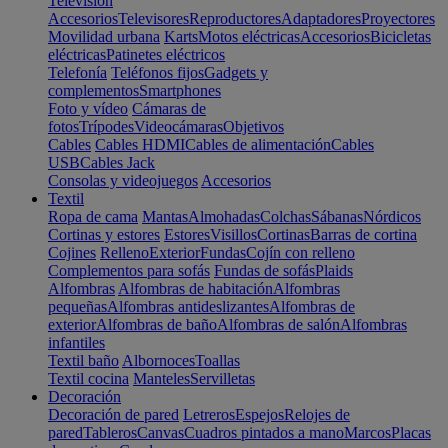
Televisión
Accesorios
Televisores
Reproductores
Adaptadores
Proyectores
Movilidad urbana
Karts
Motos eléctricas
Accesorios
Bicicletas
eléctricas
Patinetes eléctricos
Telefonía
Teléfonos fijos
Gadgets y
complementos
Smartphones
Foto y vídeo
Cámaras de
fotos
Trípodes
Videocámaras
Objetivos
Cables
Cables HDMI
Cables de alimentación
Cables
USB
Cables Jack
Consolas y videojuegos
Accesorios
Textil
Ropa de cama
Mantas
Almohadas
Colchas
Sábanas
Nórdicos
Cortinas y estores
Estores
Visillos
Cortinas
Barras de cortina
Cojines
Relleno
Exterior
Fundas
Cojín con relleno
Complementos para sofás
Fundas de sofás
Plaids
Alfombras
Alfombras de habitación
Alfombras
pequeñas
Alfombras antideslizantes
Alfombras de
exterior
Alfombras de baño
Alfombras de salón
Alfombras
infantiles
Textil baño
Albornoces
Toallas
Textil cocina
Manteles
Servilletas
Decoración
Decoración de pared
Letreros
Espejos
Relojes de
pared
Tableros
Canvas
Cuadros pintados a mano
Marcos
Placas