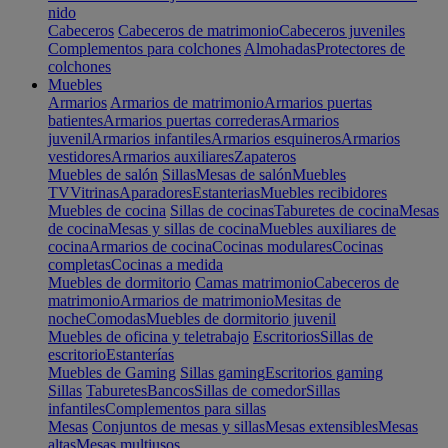
nido
Cabeceros
Cabeceros de matrimonio
Cabeceros juveniles
Complementos para colchones
Almohadas
Protectores de
colchones
Muebles
Armarios
Armarios de matrimonio
Armarios puertas
batientes
Armarios puertas correderas
Armarios
juvenil
Armarios infantiles
Armarios esquineros
Armarios
vestidores
Armarios auxiliares
Zapateros
Muebles de salón
Sillas
Mesas de salón
Muebles
TV
Vitrinas
Aparadores
Estanterias
Muebles recibidores
Muebles de cocina
Sillas de cocinas
Taburetes de cocina
Mesas
de cocina
Mesas y sillas de cocina
Muebles auxiliares de
cocina
Armarios de cocina
Cocinas modulares
Cocinas
completas
Cocinas a medida
Muebles de dormitorio
Camas matrimonio
Cabeceros de
matrimonio
Armarios de matrimonio
Mesitas de
noche
Comodas
Muebles de dormitorio juvenil
Muebles de oficina y teletrabajo
Escritorios
Sillas de
escritorio
Estanterías
Muebles de Gaming
Sillas gaming
Escritorios gaming
Sillas
Taburetes
Bancos
Sillas de comedor
Sillas
infantiles
Complementos para sillas
Mesas
Conjuntos de mesas y sillas
Mesas extensibles
Mesas
altas
Mesas multiusos