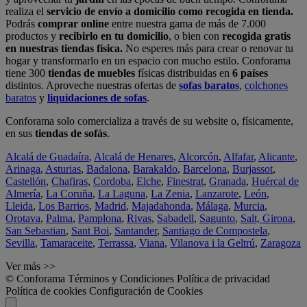
realiza el
servicio de envío a domicilio como recogida en tienda.
Podrás
comprar online
entre nuestra gama de más de 7.000
productos y
recibirlo en tu domicilio
, o bien con
recogida gratis
en nuestras tiendas física.
No esperes más para crear o renovar tu
hogar y transformarlo en un espacio con mucho estilo. Conforama
tiene 300
tiendas de muebles
físicas distribuidas en
6 países
distintos. Aproveche nuestras ofertas de
sofas baratos
,
colchones
baratos
y
liquidaciones de sofas
.
Conforama solo comercializa a través de su website o, físicamente,
en sus
tiendas de sofás
.
Alcalá de Guadaíra
,
Alcalá de Henares
,
Alcorcón
,
Alfafar
,
Alicante
,
Arinaga
,
Asturias
,
Badalona
,
Barakaldo
,
Barcelona
,
Burjassot
,
Castellón
,
Chafiras
,
Cordoba
,
Elche
,
Finestrat
,
Granada
,
Huércal de
Almería
,
La Coruña
,
La Laguna
,
La Zenia
,
Lanzarote
,
León
,
Lleida
,
Los Barrios
,
Madrid
,
Majadahonda
,
Málaga
,
Murcia
,
Orotava
,
Palma
,
Pamplona
,
Rivas
,
Sabadell
,
Sagunto
,
Salt, Girona
,
San Sebastian
,
Sant Boi
,
Santander
,
Santiago de Compostela
,
Sevilla
,
Tamaraceite
,
Terrassa
,
Viana
,
Vilanova i la Geltrú
,
Zaragoza
Ver más >>
© Conforama
Términos y Condiciones
Política de privacidad
Política de cookies
Configuración de Cookies