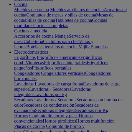
Cocina
Muebles de cocina
Muebles auxiliares de cocina
Armarios de
cocina
Conjuntos de mesas y sillas de cocina
Mesas de
cocina
Sillas de cocina
Taburetes de cocina
Cocinas
modulares
Cocinas completas
Cocinas a medida
Accesorios de cocina
Menaje
Servicio de
mesa
Cubertería
Cuchillos para chef
Vinos y
licores
Botellas
Utensilios de cocina
Vajilla
Bandejas
Electrodomésticos
Frigoríficos
Frigoríficos americanos
Frigoríficos
combi
Vinotecas
Frigoríficos integrables
Frigoríficos
pequeños
Frigoríficos portátiles
Congeladores
Congeladores verticales
Congeladores
horizontales
Lavadoras
Lavadoras de carga frontal
Lavadoras de carga
superior
Lavadoras - Secadoras
Lavadoras
integrables
Lavadoras por kg
Secadoras
Lavadoras - Secadoras
Secadoras con bomba de
calor
Secadoras de condensación
Secadoras de
evacuación
Secadoras integrables
Secadoras por Kg
Hornos
Conjunto de horno y placa
Hornos
convencionales
Hornos pirolíticos
Hornos multifunción
Placas de cocina
Conjunto de horno y
placa
Vitrocerámica
Placas de inducción
Placas de gas