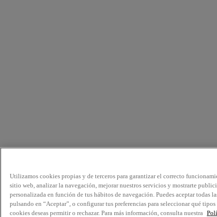
Utilizamos cookies propias y de terceros para garantizar el correcto funcionami
sitio web, analizar la navegación, mejorar nuestros servicios y mostrarte public
personalizada en función de tus hábitos de navegación. Puedes aceptar todas la
pulsando en “Aceptar”, o configurar tus preferencias para seleccionar qué tipos
cookies deseas permitir o rechazar. Para más información, consulta nuestra
Pol