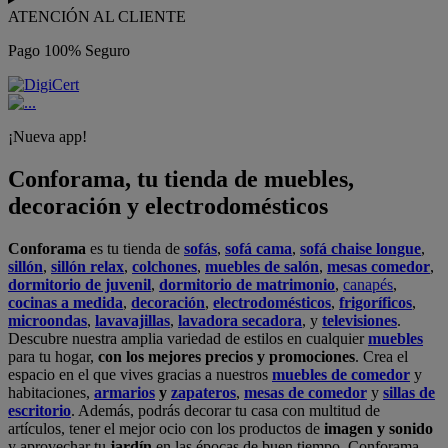
ATENCIÓN AL CLIENTE
Pago 100% Seguro
¡Nueva app!
Conforama, tu tienda de muebles,
decoración y electrodomésticos
Conforama
es tu tienda de
sofás
,
sofá cama
,
sofá chaise longue
,
sillón
,
sillón relax
,
colchones
,
muebles de salón
,
mesas comedor
,
dormitorio de juvenil
,
dormitorio de matrimonio
,
canapés
,
cocinas a medida
,
decoración
,
electrodomésticos
,
frigoríficos
,
microondas
,
lavavajillas
,
lavadora secadora
, y
televisiones
.
Descubre nuestra amplia variedad de estilos en cualquier
muebles
para tu hogar,
con los mejores precios y promociones
. Crea el
espacio en el que vives gracias a nuestros
muebles de comedor
y
habitaciones,
armarios
y
zapateros
,
mesas de comedor
y
sillas de
escritorio
. Además, podrás decorar tu casa con multitud de
artículos, tener el mejor ocio con los productos de
imagen y sonido
y aprovechar tu
jardín
en las épocas de buen tiempo. Conforama