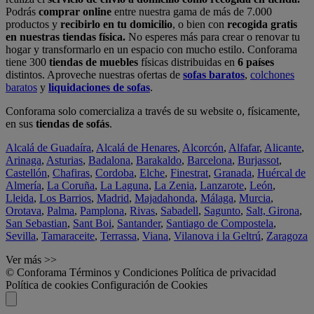
Podrás
comprar online
entre nuestra gama de más de 7.000
productos y
recibirlo en tu domicilio
, o bien con
recogida gratis
en nuestras tiendas física.
No esperes más para crear o renovar tu
hogar y transformarlo en un espacio con mucho estilo. Conforama
tiene 300
tiendas de muebles
físicas distribuidas en
6 países
distintos. Aproveche nuestras ofertas de
sofas baratos
,
colchones
baratos
y
liquidaciones de sofas
.
Conforama solo comercializa a través de su website o, físicamente,
en sus
tiendas de sofás
.
Alcalá de Guadaíra
,
Alcalá de Henares
,
Alcorcón
,
Alfafar
,
Alicante
,
Arinaga
,
Asturias
,
Badalona
,
Barakaldo
,
Barcelona
,
Burjassot
,
Castellón
,
Chafiras
,
Cordoba
,
Elche
,
Finestrat
,
Granada
,
Huércal de
Almería
,
La Coruña
,
La Laguna
,
La Zenia
,
Lanzarote
,
León
,
Lleida
,
Los Barrios
,
Madrid
,
Majadahonda
,
Málaga
,
Murcia
,
Orotava
,
Palma
,
Pamplona
,
Rivas
,
Sabadell
,
Sagunto
,
Salt, Girona
,
San Sebastian
,
Sant Boi
,
Santander
,
Santiago de Compostela
,
Sevilla
,
Tamaraceite
,
Terrassa
,
Viana
,
Vilanova i la Geltrú
,
Zaragoza
Ver más >>
© Conforama
Términos y Condiciones
Política de privacidad
Política de cookies
Configuración de Cookies