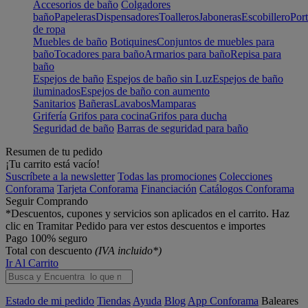
Accesorios de baño
Colgadores
baño
Papeleras
Dispensadores
Toalleros
Jaboneras
Escobillero
Port
de ropa
Muebles de baño
Botiquines
Conjuntos de muebles para
baño
Tocadores para baño
Armarios para baño
Repisa para
baño
Espejos de baño
Espejos de baño sin Luz
Espejos de baño
iluminados
Espejos de baño con aumento
Sanitarios
Bañeras
Lavabos
Mamparas
Grifería
Grifos para cocina
Grifos para ducha
Seguridad de baño
Barras de seguridad para baño
Resumen de tu pedido
¡Tu carrito está vacío!
Suscríbete a la newsletter
Todas las promociones
Colecciones
Conforama
Tarjeta Conforama
Financiación
Catálogos Conforama
Seguir Comprando
*Descuentos, cupones y servicios son aplicados en el carrito. Haz
clic en Tramitar Pedido para ver estos descuentos e importes
Pago 100% seguro
Total con descuento
(IVA incluido*)
Ir Al Carrito
Estado de mi pedido
Tiendas
Ayuda
Blog
App Conforama
Baleares