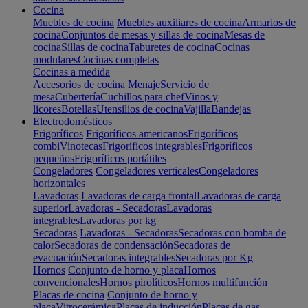
Cocina
Muebles de cocina
Muebles auxiliares de cocina
Armarios de
cocina
Conjuntos de mesas y sillas de cocina
Mesas de
cocina
Sillas de cocina
Taburetes de cocina
Cocinas
modulares
Cocinas completas
Cocinas a medida
Accesorios de cocina
Menaje
Servicio de
mesa
Cubertería
Cuchillos para chef
Vinos y
licores
Botellas
Utensilios de cocina
Vajilla
Bandejas
Electrodomésticos
Frigoríficos
Frigoríficos americanos
Frigoríficos
combi
Vinotecas
Frigoríficos integrables
Frigoríficos
pequeños
Frigoríficos portátiles
Congeladores
Congeladores verticales
Congeladores
horizontales
Lavadoras
Lavadoras de carga frontal
Lavadoras de carga
superior
Lavadoras - Secadoras
Lavadoras
integrables
Lavadoras por kg
Secadoras
Lavadoras - Secadoras
Secadoras con bomba de
calor
Secadoras de condensación
Secadoras de
evacuación
Secadoras integrables
Secadoras por Kg
Hornos
Conjunto de horno y placa
Hornos
convencionales
Hornos pirolíticos
Hornos multifunción
Placas de cocina
Conjunto de horno y
placa
Vitrocerámica
Placas de inducción
Placas de gas