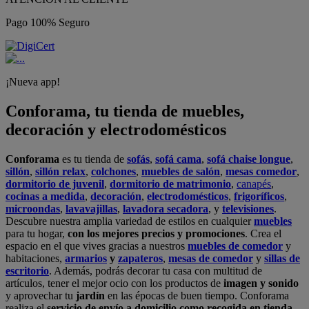
Pago 100% Seguro
¡Nueva app!
Conforama, tu tienda de muebles,
decoración y electrodomésticos
Conforama
es tu tienda de
sofás
,
sofá cama
,
sofá chaise longue
,
sillón
,
sillón relax
,
colchones
,
muebles de salón
,
mesas comedor
,
dormitorio de juvenil
,
dormitorio de matrimonio
,
canapés
,
cocinas a medida
,
decoración
,
electrodomésticos
,
frigoríficos
,
microondas
,
lavavajillas
,
lavadora secadora
, y
televisiones
.
Descubre nuestra amplia variedad de estilos en cualquier
muebles
para tu hogar,
con los mejores precios y promociones
. Crea el
espacio en el que vives gracias a nuestros
muebles de comedor
y
habitaciones,
armarios
y
zapateros
,
mesas de comedor
y
sillas de
escritorio
. Además, podrás decorar tu casa con multitud de
artículos, tener el mejor ocio con los productos de
imagen y sonido
y aprovechar tu
jardín
en las épocas de buen tiempo. Conforama
realiza el
servicio de envío a domicilio como recogida en tienda.