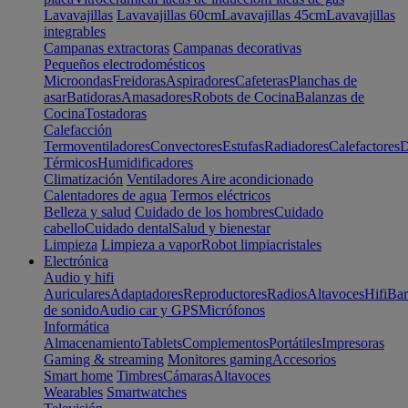
Lavavajillas
Lavavajillas 60cm
Lavavajillas 45cm
Lavavajillas
integrables
Campanas extractoras
Campanas decorativas
Pequeños electrodomésticos
Microondas
Freidoras
Aspiradores
Cafeteras
Planchas de
asar
Batidoras
Amasadores
Robots de Cocina
Balanzas de
Cocina
Tostadoras
Calefacción
Termoventiladores
Convectores
Estufas
Radiadores
Calefactores
D
Térmicos
Humidificadores
Climatización
Ventiladores
Aire acondicionado
Calentadores de agua
Termos eléctricos
Belleza y salud
Cuidado de los hombres
Cuidado
cabello
Cuidado dental
Salud y bienestar
Limpieza
Limpieza a vapor
Robot limpiacristales
Electrónica
Audio y hifi
Auriculares
Adaptadores
Reproductores
Radios
Altavoces
Hifi
Bar
de sonido
Audio car y GPS
Micrófonos
Informática
Almacenamiento
Tablets
Complementos
Portátiles
Impresoras
Gaming & streaming
Monitores gaming
Accesorios
Smart home
Timbres
Cámaras
Altavoces
Wearables
Smartwatches