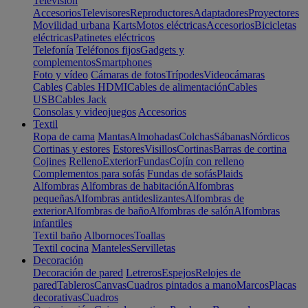
Televisión
Accesorios
Televisores
Reproductores
Adaptadores
Proyectores
Movilidad urbana
Karts
Motos eléctricas
Accesorios
Bicicletas
eléctricas
Patinetes eléctricos
Telefonía
Teléfonos fijos
Gadgets y
complementos
Smartphones
Foto y vídeo
Cámaras de fotos
Trípodes
Videocámaras
Cables
Cables HDMI
Cables de alimentación
Cables
USB
Cables Jack
Consolas y videojuegos
Accesorios
Textil
Ropa de cama
Mantas
Almohadas
Colchas
Sábanas
Nórdicos
Cortinas y estores
Estores
Visillos
Cortinas
Barras de cortina
Cojines
Relleno
Exterior
Fundas
Cojín con relleno
Complementos para sofás
Fundas de sofás
Plaids
Alfombras
Alfombras de habitación
Alfombras
pequeñas
Alfombras antideslizantes
Alfombras de
exterior
Alfombras de baño
Alfombras de salón
Alfombras
infantiles
Textil baño
Albornoces
Toallas
Textil cocina
Manteles
Servilletas
Decoración
Decoración de pared
Letreros
Espejos
Relojes de
pared
Tableros
Canvas
Cuadros pintados a mano
Marcos
Placas
decorativas
Cuadros