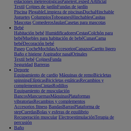
estaciones metereológicas
Paneles
Cesped Artificial
Textil
Cojines de jardín
Fundas de jardín
Piscina
Plegable
Limpieza de piscinas
Ducha
Hinchable
Juguetes
Columpios
Toboganes
Hinchables
Casitas
Mascotas
Comederos
Jaulas
Casetas para mascotas
Bebé
Habitación bebé
Humidificadores
Cestas
Colchón para
bebé
Muebles para habitación de bebé
Cunas
Cama
bebé
Decoración bebé
Paseo
Coche
Mochilas
Accesorios
Capazos
Carrito ligero
Baño e higiene
Aspirador nasal
Orinales
Textil bebé
Cojines
Funda
Seguridad
Barreras
Deporte
Equipamiento de cardio
Máquinas de remo
Bicicletas
spinning
Elípticas
Bicicletas estáticas
Recambios y
complementos
Cintas
Rodillos
Equipamiento de musculación
Bancos
Mancuernas
Máquinas
Plataformas
vibratorias
Recambios y complementos
Accesorios fitness
Bandas
Barras
Plataforma de
step
Cuerdas
Bolas y esferas de equilibrio
Recuperación muscular
Electroestimulación
Terapia de
percusión
Baño