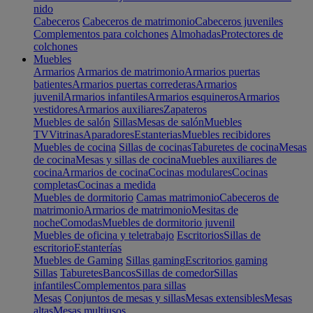
nido
Cabeceros
Cabeceros de matrimonio
Cabeceros juveniles
Complementos para colchones
Almohadas
Protectores de
colchones
Muebles
Armarios
Armarios de matrimonio
Armarios puertas
batientes
Armarios puertas correderas
Armarios
juvenil
Armarios infantiles
Armarios esquineros
Armarios
vestidores
Armarios auxiliares
Zapateros
Muebles de salón
Sillas
Mesas de salón
Muebles
TV
Vitrinas
Aparadores
Estanterias
Muebles recibidores
Muebles de cocina
Sillas de cocinas
Taburetes de cocina
Mesas
de cocina
Mesas y sillas de cocina
Muebles auxiliares de
cocina
Armarios de cocina
Cocinas modulares
Cocinas
completas
Cocinas a medida
Muebles de dormitorio
Camas matrimonio
Cabeceros de
matrimonio
Armarios de matrimonio
Mesitas de
noche
Comodas
Muebles de dormitorio juvenil
Muebles de oficina y teletrabajo
Escritorios
Sillas de
escritorio
Estanterías
Muebles de Gaming
Sillas gaming
Escritorios gaming
Sillas
Taburetes
Bancos
Sillas de comedor
Sillas
infantiles
Complementos para sillas
Mesas
Conjuntos de mesas y sillas
Mesas extensibles
Mesas
altas
Mesas multiusos