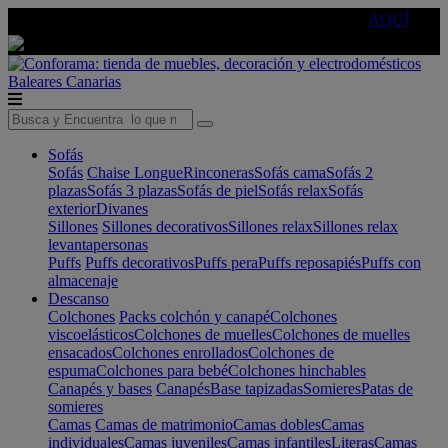
🔵Cambia tu electro con
-10% EXTRA
de descuento ☑️
AQUÍ
Baleares
Canarias
Sofás
Sofás
Chaise Longue
Rinconeras
Sofás cama
Sofás 2
plazas
Sofás 3 plazas
Sofás de piel
Sofás relax
Sofás
exterior
Divanes
Sillones
Sillones decorativos
Sillones relax
Sillones relax
levantapersonas
Puffs
Puffs decorativos
Puffs pera
Puffs reposapiés
Puffs con
almacenaje
Descanso
Colchones
Packs colchón y canapé
Colchones
viscoelásticos
Colchones de muelles
Colchones de muelles
ensacados
Colchones enrollados
Colchones de
espuma
Colchones para bebé
Colchones hinchables
Canapés y bases
Canapés
Base tapizadas
Somieres
Patas de
somieres
Camas
Camas de matrimonio
Camas dobles
Camas
individuales
Camas juveniles
Camas infantiles
Literas
Camas