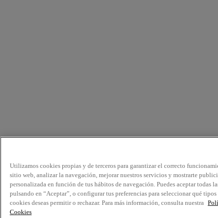
Utilizamos cookies propias y de terceros para garantizar el correcto funcionami
sitio web, analizar la navegación, mejorar nuestros servicios y mostrarte public
personalizada en función de tus hábitos de navegación. Puedes aceptar todas la
pulsando en “Aceptar”, o configurar tus preferencias para seleccionar qué tipos
cookies deseas permitir o rechazar. Para más información, consulta nuestra
Pol
Cookies