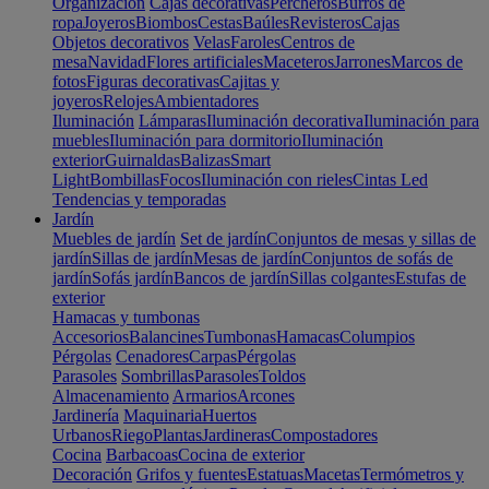
Organización
Cajas decorativas
Percheros
Burros de
ropa
Joyeros
Biombos
Cestas
Baúles
Revisteros
Cajas
Objetos decorativos
Velas
Faroles
Centros de
mesa
Navidad
Flores artificiales
Maceteros
Jarrones
Marcos de
fotos
Figuras decorativas
Cajitas y
joyeros
Relojes
Ambientadores
Iluminación
Lámparas
Iluminación decorativa
Iluminación para
muebles
Iluminación para dormitorio
Iluminación
exterior
Guirnaldas
Balizas
Smart
Light
Bombillas
Focos
Iluminación con rieles
Cintas Led
Tendencias y temporadas
Jardín
Muebles de jardín
Set de jardín
Conjuntos de mesas y sillas de
jardín
Sillas de jardín
Mesas de jardín
Conjuntos de sofás de
jardín
Sofás jardín
Bancos de jardín
Sillas colgantes
Estufas de
exterior
Hamacas y tumbonas
Accesorios
Balancines
Tumbonas
Hamacas
Columpios
Pérgolas
Cenadores
Carpas
Pérgolas
Parasoles
Sombrillas
Parasoles
Toldos
Almacenamiento
Armarios
Arcones
Jardinería
Maquinaria
Huertos
Urbanos
Riego
Plantas
Jardineras
Compostadores
Cocina
Barbacoas
Cocina de exterior
Decoración
Grifos y fuentes
Estatuas
Macetas
Termómetros y