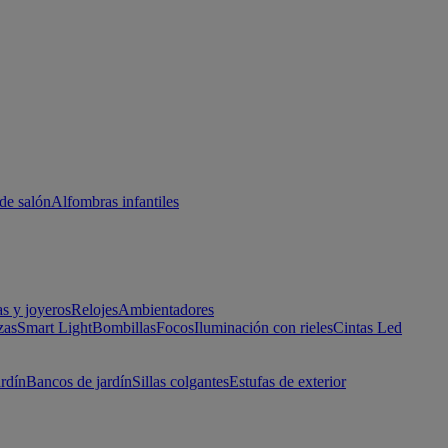
de salón
Alfombras infantiles
as y joyeros
Relojes
Ambientadores
zas
Smart Light
Bombillas
Focos
Iluminación con rieles
Cintas Led
ardín
Bancos de jardín
Sillas colgantes
Estufas de exterior