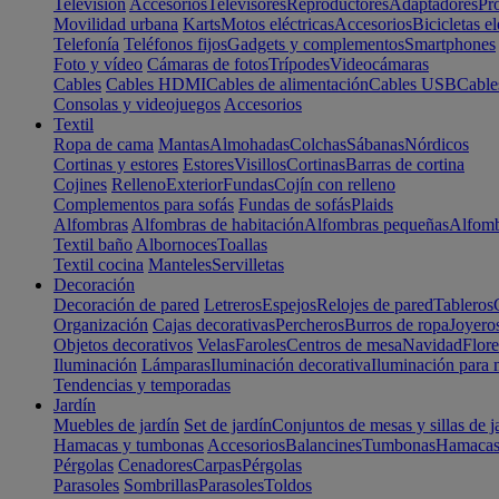
Televisión
Accesorios
Televisores
Reproductores
Adaptadores
Pr
Movilidad urbana
Karts
Motos eléctricas
Accesorios
Bicicletas el
Telefonía
Teléfonos fijos
Gadgets y complementos
Smartphones
Foto y vídeo
Cámaras de fotos
Trípodes
Videocámaras
Cables
Cables HDMI
Cables de alimentación
Cables USB
Cable
Consolas y videojuegos
Accesorios
Textil
Ropa de cama
Mantas
Almohadas
Colchas
Sábanas
Nórdicos
Cortinas y estores
Estores
Visillos
Cortinas
Barras de cortina
Cojines
Relleno
Exterior
Fundas
Cojín con relleno
Complementos para sofás
Fundas de sofás
Plaids
Alfombras
Alfombras de habitación
Alfombras pequeñas
Alfomb
Textil baño
Albornoces
Toallas
Textil cocina
Manteles
Servilletas
Decoración
Decoración de pared
Letreros
Espejos
Relojes de pared
Tableros
Organización
Cajas decorativas
Percheros
Burros de ropa
Joyero
Objetos decorativos
Velas
Faroles
Centros de mesa
Navidad
Flore
Iluminación
Lámparas
Iluminación decorativa
Iluminación para 
Tendencias y temporadas
Jardín
Muebles de jardín
Set de jardín
Conjuntos de mesas y sillas de j
Hamacas y tumbonas
Accesorios
Balancines
Tumbonas
Hamaca
Pérgolas
Cenadores
Carpas
Pérgolas
Parasoles
Sombrillas
Parasoles
Toldos