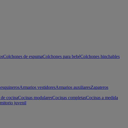
os
Colchones de espuma
Colchones para bebé
Colchones hinchables
esquineros
Armarios vestidores
Armarios auxiliares
Zapateros
 de cocina
Cocinas modulares
Cocinas completas
Cocinas a medida
mitorio juvenil