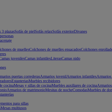
s 3 plazas
Sofás de piel
Sofás relax
Sofás exterior
Divanes
apersonas
macenaje
chones de muelles
Colchones de muelles ensacados
Colchones enrollad
eres
Camas juveniles
Camas infantiles
Literas
Camas nido
ones
marios puertas correderas
Armarios juvenil
Armarios infantiles
Armarios 
radores
Estanterias
Muebles recibidores
e cocina
Mesas y sillas de cocina
Muebles auxiliares de cocina
Armarios
onio
Armarios de matrimonio
Mesitas de noche
Comodas
Muebles de dor
tanterías
entos para sillas
s
Mesas multiusos