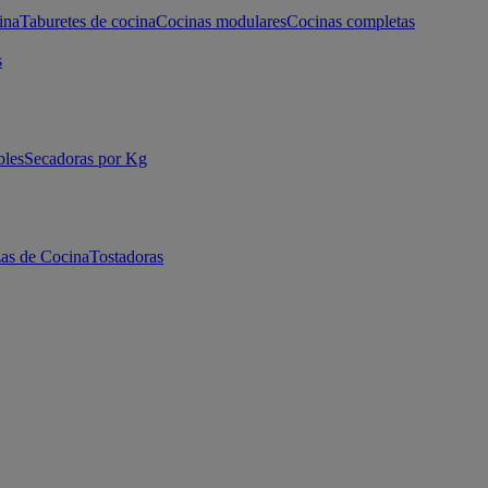
ina
Taburetes de cocina
Cocinas modulares
Cocinas completas
s
bles
Secadoras por Kg
as de Cocina
Tostadoras