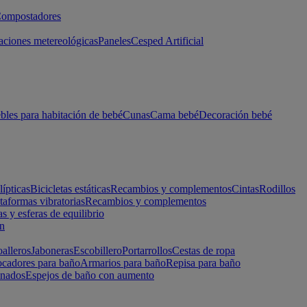
ompostadores
aciones metereológicas
Paneles
Cesped Artificial
les para habitación de bebé
Cunas
Cama bebé
Decoración bebé
lípticas
Bicicletas estáticas
Recambios y complementos
Cintas
Rodillos
taformas vibratorias
Recambios y complementos
s y esferas de equilibrio
ón
alleros
Jaboneras
Escobillero
Portarrollos
Cestas de ropa
cadores para baño
Armarios para baño
Repisa para baño
inados
Espejos de baño con aumento