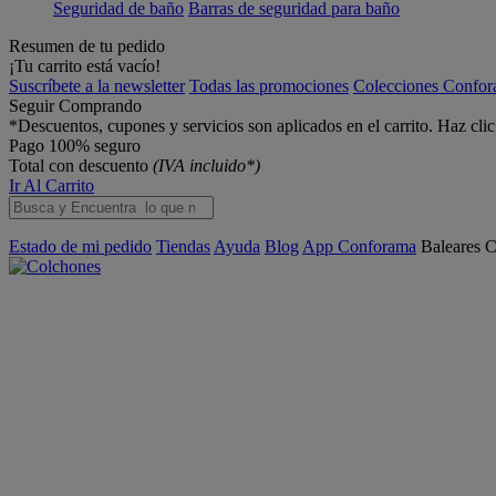
Seguridad de baño
Barras de seguridad para baño
Resumen de tu pedido
¡Tu carrito está vacío!
Suscríbete a la newsletter
Todas las promociones
Colecciones Confo
Seguir Comprando
*Descuentos, cupones y servicios son aplicados en el carrito. Haz cli
Pago 100% seguro
Total con descuento
(IVA incluido*)
Ir Al Carrito
Estado de mi pedido
Tiendas
Ayuda
Blog
App Conforama
Baleares
C