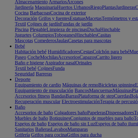
Almacenamiento
Armarios
Arcones
Jardinería
Maquinaria
Huertos Urbanos
Riego
Plantas
Jardineras
C
Cocina
Barbacoas
Cocina de exterior
Decoración
Grifos y fuentes
Estatuas
Macetas
Termómetros y est
Textil
Cojines de jardín
Fundas de jardín
Piscina
Plegable
Limpieza de piscinas
Ducha
Hinchable
Juguetes
Columpios
Toboganes
Hinchables
Casitas
Mascotas
Comederos
Jaulas
Casetas para mascotas
Bebé
Habitación bebé
Humidificadores
Cestas
Colchón para bebé
Mueb
Paseo
Coche
Mochilas
Accesorios
Capazos
Carrito ligero
Baño e higiene
Aspirador nasal
Orinales
Textil bebé
Cojines
Funda
Seguridad
Barreras
Deporte
Equipamiento de cardio
Máquinas de remo
Bicicletas spinning
E
Equipamiento de musculación
Bancos
Mancuernas
Máquinas
Pla
Accesorios fitness
Bandas
Barras
Plataforma de step
Cuerdas
Bola
Recuperación muscular
Electroestimulación
Terapia de percusi
Baño
Accesorios de baño
Colgadores baño
Papeleras
Dispensadores
To
Muebles de baño
Botiquines
Conjuntos de muebles para baño
To
Espejos de baño
Espejos de baño sin Luz
Espejos de baño ilum
Sanitarios
Bañeras
Lavabos
Mamparas
Grifería
Grifos para cocina
Grifos para ducha