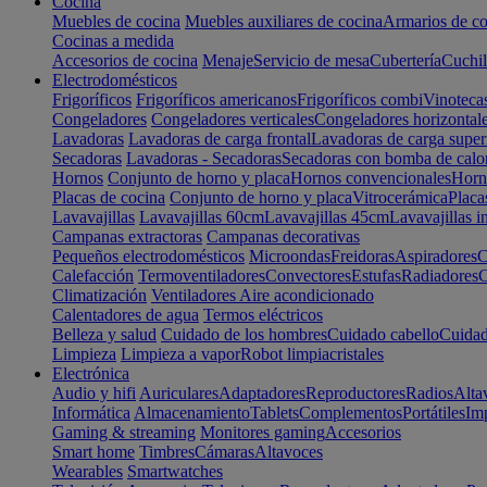
Cocina
Muebles de cocina
Muebles auxiliares de cocina
Armarios de co
Cocinas a medida
Accesorios de cocina
Menaje
Servicio de mesa
Cubertería
Cuchil
Electrodomésticos
Frigoríficos
Frigoríficos americanos
Frigoríficos combi
Vinoteca
Congeladores
Congeladores verticales
Congeladores horizontal
Lavadoras
Lavadoras de carga frontal
Lavadoras de carga super
Secadoras
Lavadoras - Secadoras
Secadoras con bomba de calo
Hornos
Conjunto de horno y placa
Hornos convencionales
Horno
Placas de cocina
Conjunto de horno y placa
Vitrocerámica
Placa
Lavavajillas
Lavavajillas 60cm
Lavavajillas 45cm
Lavavajillas i
Campanas extractoras
Campanas decorativas
Pequeños electrodomésticos
Microondas
Freidoras
Aspiradores
C
Calefacción
Termoventiladores
Convectores
Estufas
Radiadores
C
Climatización
Ventiladores
Aire acondicionado
Calentadores de agua
Termos eléctricos
Belleza y salud
Cuidado de los hombres
Cuidado cabello
Cuidad
Limpieza
Limpieza a vapor
Robot limpiacristales
Electrónica
Audio y hifi
Auriculares
Adaptadores
Reproductores
Radios
Alta
Informática
Almacenamiento
Tablets
Complementos
Portátiles
Im
Gaming & streaming
Monitores gaming
Accesorios
Smart home
Timbres
Cámaras
Altavoces
Wearables
Smartwatches