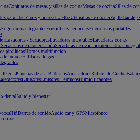
cina
Conjuntos de mesas y sillas de cocina
Mesas de cocina
Sillas de coc
los para chef
Vinos y licores
Botellas
Utensilios de cocina
Vajilla
Bandeja
s
Frigoríficos integrables
Frigoríficos pequeños
Frigoríficos portátiles
es
ior
Lavadoras - Secadoras
Lavadoras integrables
Lavadoras por kg
r
Secadoras de condensación
Secadoras de evacuación
Secadoras integra
s pirolíticos
Hornos multifunción
s de inducción
Placas de gas
ntegrables
afeteras
Planchas de asar
Batidoras
Amasadores
Robots de Cocina
Balanz
alefactores
Difusores
Emisores Térmicos
Humidificadores
o dental
Salud y bienestar
voces
Hifi
Barras de sonido
Audio car y GPS
Micrófonos
presoras