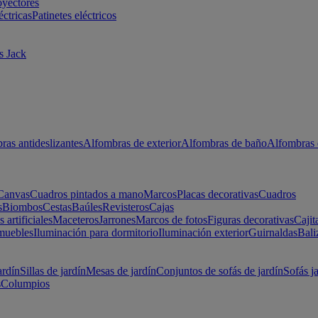
oyectores
éctricas
Patinetes eléctricos
s Jack
ras antideslizantes
Alfombras de exterior
Alfombras de baño
Alfombras 
Canvas
Cuadros pintados a mano
Marcos
Placas decorativas
Cuadros
s
Biombos
Cestas
Baúles
Revisteros
Cajas
s artificiales
Maceteros
Jarrones
Marcos de fotos
Figuras decorativas
Cajit
muebles
Iluminación para dormitorio
Iluminación exterior
Guirnaldas
Bali
ardín
Sillas de jardín
Mesas de jardín
Conjuntos de sofás de jardín
Sofás j
s
Columpios