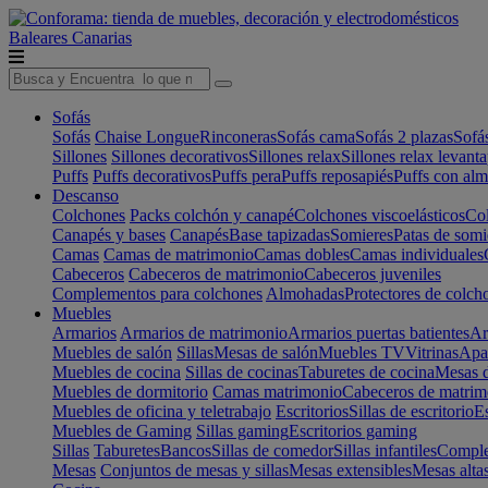
Baleares
Canarias
Sofás
Sofás
Chaise Longue
Rinconeras
Sofás cama
Sofás 2 plazas
Sofá
Sillones
Sillones decorativos
Sillones relax
Sillones relax levant
Puffs
Puffs decorativos
Puffs pera
Puffs reposapiés
Puffs con al
Descanso
Colchones
Packs colchón y canapé
Colchones viscoelásticos
Col
Canapés y bases
Canapés
Base tapizadas
Somieres
Patas de somi
Camas
Camas de matrimonio
Camas dobles
Camas individuales
Cabeceros
Cabeceros de matrimonio
Cabeceros juveniles
Complementos para colchones
Almohadas
Protectores de colch
Muebles
Armarios
Armarios de matrimonio
Armarios puertas batientes
Ar
Muebles de salón
Sillas
Mesas de salón
Muebles TV
Vitrinas
Apa
Muebles de cocina
Sillas de cocinas
Taburetes de cocina
Mesas d
Muebles de dormitorio
Camas matrimonio
Cabeceros de matrim
Muebles de oficina y teletrabajo
Escritorios
Sillas de escritorio
Es
Muebles de Gaming
Sillas gaming
Escritorios gaming
Sillas
Taburetes
Bancos
Sillas de comedor
Sillas infantiles
Complem
Mesas
Conjuntos de mesas y sillas
Mesas extensibles
Mesas alta