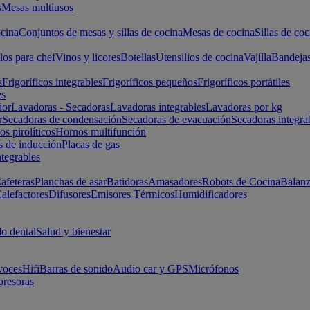
s
Mesas multiusos
cina
Conjuntos de mesas y sillas de cocina
Mesas de cocina
Sillas de coc
los para chef
Vinos y licores
Botellas
Utensilios de cocina
Vajilla
Bandeja
s
Frigoríficos integrables
Frigoríficos pequeños
Frigoríficos portátiles
es
ior
Lavadoras - Secadoras
Lavadoras integrables
Lavadoras por kg
r
Secadoras de condensación
Secadoras de evacuación
Secadoras integra
s pirolíticos
Hornos multifunción
s de inducción
Placas de gas
ntegrables
afeteras
Planchas de asar
Batidoras
Amasadores
Robots de Cocina
Balanz
alefactores
Difusores
Emisores Térmicos
Humidificadores
o dental
Salud y bienestar
voces
Hifi
Barras de sonido
Audio car y GPS
Micrófonos
presoras