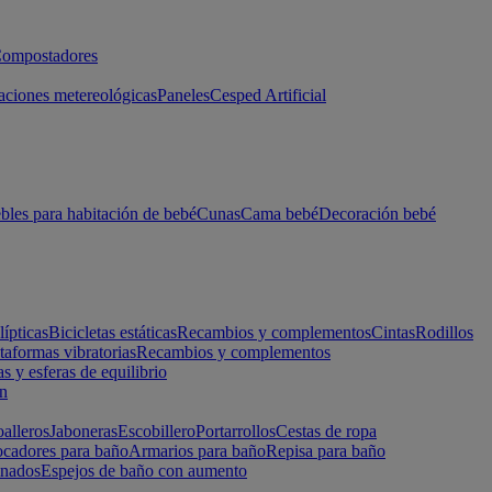
ompostadores
aciones metereológicas
Paneles
Cesped Artificial
les para habitación de bebé
Cunas
Cama bebé
Decoración bebé
lípticas
Bicicletas estáticas
Recambios y complementos
Cintas
Rodillos
taformas vibratorias
Recambios y complementos
s y esferas de equilibrio
ón
alleros
Jaboneras
Escobillero
Portarrollos
Cestas de ropa
cadores para baño
Armarios para baño
Repisa para baño
inados
Espejos de baño con aumento