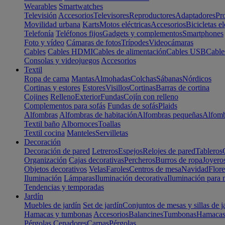
Wearables
Smartwatches
Televisión
Accesorios
Televisores
Reproductores
Adaptadores
Pr
Movilidad urbana
Karts
Motos eléctricas
Accesorios
Bicicletas el
Telefonía
Teléfonos fijos
Gadgets y complementos
Smartphones
Foto y vídeo
Cámaras de fotos
Trípodes
Videocámaras
Cables
Cables HDMI
Cables de alimentación
Cables USB
Cable
Consolas y videojuegos
Accesorios
Textil
Ropa de cama
Mantas
Almohadas
Colchas
Sábanas
Nórdicos
Cortinas y estores
Estores
Visillos
Cortinas
Barras de cortina
Cojines
Relleno
Exterior
Fundas
Cojín con relleno
Complementos para sofás
Fundas de sofás
Plaids
Alfombras
Alfombras de habitación
Alfombras pequeñas
Alfomb
Textil baño
Albornoces
Toallas
Textil cocina
Manteles
Servilletas
Decoración
Decoración de pared
Letreros
Espejos
Relojes de pared
Tableros
Organización
Cajas decorativas
Percheros
Burros de ropa
Joyero
Objetos decorativos
Velas
Faroles
Centros de mesa
Navidad
Flore
Iluminación
Lámparas
Iluminación decorativa
Iluminación para 
Tendencias y temporadas
Jardín
Muebles de jardín
Set de jardín
Conjuntos de mesas y sillas de j
Hamacas y tumbonas
Accesorios
Balancines
Tumbonas
Hamaca
Pérgolas
Cenadores
Carpas
Pérgolas