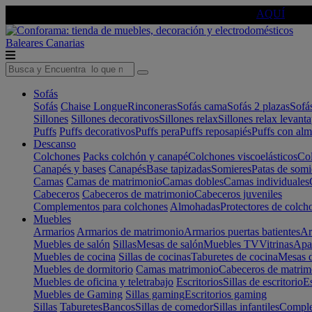
🔵Cambia tu electro con
-10% EXTRA
de descuento ☑️
AQUÍ
Baleares
Canarias
Sofás
Sofás
Chaise Longue
Rinconeras
Sofás cama
Sofás 2 plazas
Sofá
Sillones
Sillones decorativos
Sillones relax
Sillones relax levant
Puffs
Puffs decorativos
Puffs pera
Puffs reposapiés
Puffs con al
Descanso
Colchones
Packs colchón y canapé
Colchones viscoelásticos
Col
Canapés y bases
Canapés
Base tapizadas
Somieres
Patas de somi
Camas
Camas de matrimonio
Camas dobles
Camas individuales
Cabeceros
Cabeceros de matrimonio
Cabeceros juveniles
Complementos para colchones
Almohadas
Protectores de colch
Muebles
Armarios
Armarios de matrimonio
Armarios puertas batientes
Ar
Muebles de salón
Sillas
Mesas de salón
Muebles TV
Vitrinas
Apa
Muebles de cocina
Sillas de cocinas
Taburetes de cocina
Mesas d
Muebles de dormitorio
Camas matrimonio
Cabeceros de matrim
Muebles de oficina y teletrabajo
Escritorios
Sillas de escritorio
Es
Muebles de Gaming
Sillas gaming
Escritorios gaming
Sillas
Taburetes
Bancos
Sillas de comedor
Sillas infantiles
Complem