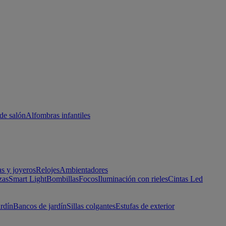
de salón
Alfombras infantiles
as y joyeros
Relojes
Ambientadores
zas
Smart Light
Bombillas
Focos
Iluminación con rieles
Cintas Led
ardín
Bancos de jardín
Sillas colgantes
Estufas de exterior