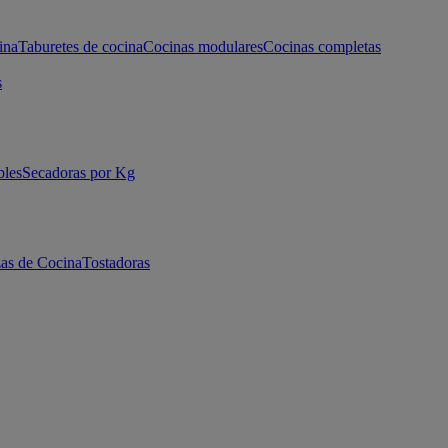
ina
Taburetes de cocina
Cocinas modulares
Cocinas completas
s
bles
Secadoras por Kg
as de Cocina
Tostadoras