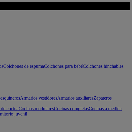
os
Colchones de espuma
Colchones para bebé
Colchones hinchables
esquineros
Armarios vestidores
Armarios auxiliares
Zapateros
 de cocina
Cocinas modulares
Cocinas completas
Cocinas a medida
mitorio juvenil