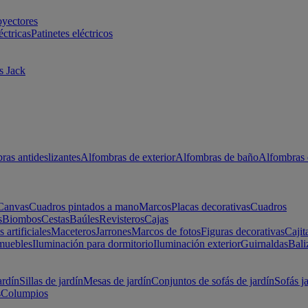
oyectores
éctricas
Patinetes eléctricos
s Jack
ras antideslizantes
Alfombras de exterior
Alfombras de baño
Alfombras 
Canvas
Cuadros pintados a mano
Marcos
Placas decorativas
Cuadros
s
Biombos
Cestas
Baúles
Revisteros
Cajas
s artificiales
Maceteros
Jarrones
Marcos de fotos
Figuras decorativas
Cajit
muebles
Iluminación para dormitorio
Iluminación exterior
Guirnaldas
Bali
ardín
Sillas de jardín
Mesas de jardín
Conjuntos de sofás de jardín
Sofás j
s
Columpios