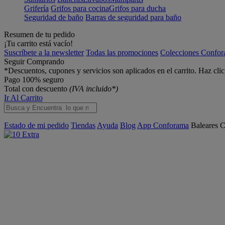
Grifería
Grifos para cocina
Grifos para ducha
Seguridad de baño
Barras de seguridad para baño
Resumen de tu pedido
¡Tu carrito está vacío!
Suscríbete a la newsletter
Todas las promociones
Colecciones Confo
Seguir Comprando
*Descuentos, cupones y servicios son aplicados en el carrito. Haz cli
Pago 100% seguro
Total con descuento
(IVA incluido*)
Ir Al Carrito
Estado de mi pedido
Tiendas
Ayuda
Blog
App Conforama
Baleares
C