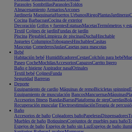
Parasoles
Sombrillas
Parasoles
Toldos
Almacenamiento
Armarios
Arcones
Jardinería
Maquinaria
Huertos Urbanos
Riego
Plantas
Jardineras
C
Cocina
Barbacoas
Cocina de exterior
Decoración
Grifos y fuentes
Estatuas
Macetas
Termómetros y est
Textil
Cojines de jardín
Fundas de jardín
Piscina
Plegable
Limpieza de piscinas
Ducha
Hinchable
Juguetes
Columpios
Toboganes
Hinchables
Casitas
Mascotas
Comederos
Jaulas
Casetas para mascotas
Bebé
Habitación bebé
Humidificadores
Cestas
Colchón para bebé
Mueb
Paseo
Coche
Mochilas
Accesorios
Capazos
Carrito ligero
Baño e higiene
Aspirador nasal
Orinales
Textil bebé
Cojines
Funda
Seguridad
Barreras
Deporte
Equipamiento de cardio
Máquinas de remo
Bicicletas spinning
E
Equipamiento de musculación
Bancos
Mancuernas
Máquinas
Pla
Accesorios fitness
Bandas
Barras
Plataforma de step
Cuerdas
Bola
Recuperación muscular
Electroestimulación
Terapia de percusi
Baño
Accesorios de baño
Colgadores baño
Papeleras
Dispensadores
To
Muebles de baño
Botiquines
Conjuntos de muebles para baño
To
Espejos de baño
Espejos de baño sin Luz
Espejos de baño ilum
Sanitarios
Bañeras
Lavabos
Mamparas