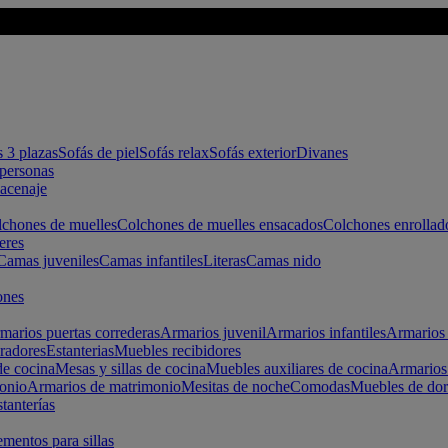
s 3 plazas
Sofás de piel
Sofás relax
Sofás exterior
Divanes
apersonas
macenaje
chones de muelles
Colchones de muelles ensacados
Colchones enrollad
eres
Camas juveniles
Camas infantiles
Literas
Camas nido
ones
marios puertas correderas
Armarios juvenil
Armarios infantiles
Armarios 
radores
Estanterias
Muebles recibidores
e cocina
Mesas y sillas de cocina
Muebles auxiliares de cocina
Armarios
onio
Armarios de matrimonio
Mesitas de noche
Comodas
Muebles de dor
tanterías
entos para sillas