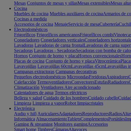
Mesas
Conjuntos de mesas y sillas
Mesas extensibles
Mesas alta
Cocina
Muebles de cocina
Muebles auxiliares de cocina
Armarios de co
Cocinas a medida
Accesorios de cocina
Menaje
Servicio de mesa
Cubertería
Cuchil
Electrodomésticos
Frigoríficos
Frigoríficos americanos
Frigoríficos combi
Vinoteca
Congeladores
Congeladores verticales
Congeladores horizontal
Lavadoras
Lavadoras de carga frontal
Lavadoras de carga super
Secadoras
Lavadoras - Secadoras
Secadoras con bomba de calo
Hornos
Conjunto de horno y placa
Hornos convencionales
Horno
Placas de cocina
Conjunto de horno y placa
Vitrocerámica
Placa
Lavavajillas
Lavavajillas 60cm
Lavavajillas 45cm
Lavavajillas i
Campanas extractoras
Campanas decorativas
Pequeños electrodomésticos
Microondas
Freidoras
Aspiradores
C
Calefacción
Termoventiladores
Convectores
Estufas
Radiadores
C
Climatización
Ventiladores
Aire acondicionado
Calentadores de agua
Termos eléctricos
Belleza y salud
Cuidado de los hombres
Cuidado cabello
Cuidad
Limpieza
Limpieza a vapor
Robot limpiacristales
Electrónica
Audio y hifi
Auriculares
Adaptadores
Reproductores
Radios
Alta
Informática
Almacenamiento
Tablets
Complementos
Portátiles
Im
Gaming & streaming
Monitores gaming
Accesorios
Smart home
Timbres
Cámaras
Altavoces