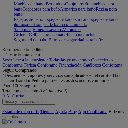
Muebles de baño
Botiquines
Conjuntos de muebles para
baño
Tocadores para baño
Armarios para baño
Repisa para
baño
Espejos de baño
Espejos de baño sin Luz
Espejos de baño
iluminados
Espejos de baño con aumento
Sanitarios
Bañeras
Lavabos
Mamparas
Grifería
Grifos para cocina
Grifos para ducha
Seguridad de baño
Barras de seguridad para baño
Resumen de tu pedido
¡Tu carrito está vacío!
Suscríbete a la newsletter
Todas las promociones
Colecciones
Conforama
Tarjeta Conforama
Financiación
Catálogos Conforama
Seguir Comprando
*Descuentos, cupones y servicios son aplicados en el carrito. Haz
clic en Tramitar Pedido para ver estos descuentos e importes
Pago 100% seguro
Total con descuento
(IVA incluido*)
Ir Al Carrito
Estado de mi pedido
Tiendas
Ayuda
Blog
App Conforama
Baleares
Canarias