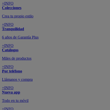
+INFO
Colecciones
Crea tu propio estilo
+INFO
Tranquilidad
6 años de Garantía Plus
+INFO
Catálogos
Miles de productos
+INFO
Por teléfono
Llámanos y compra
+INFO
Nueva app
Todo en tu móvil
+INFO