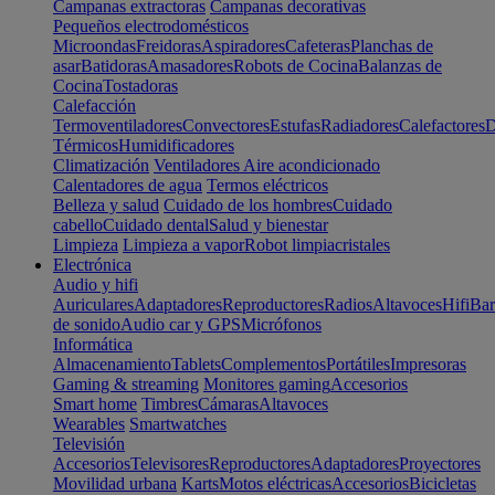
Campanas extractoras
Campanas decorativas
Pequeños electrodomésticos
Microondas
Freidoras
Aspiradores
Cafeteras
Planchas de
asar
Batidoras
Amasadores
Robots de Cocina
Balanzas de
Cocina
Tostadoras
Calefacción
Termoventiladores
Convectores
Estufas
Radiadores
Calefactores
D
Térmicos
Humidificadores
Climatización
Ventiladores
Aire acondicionado
Calentadores de agua
Termos eléctricos
Belleza y salud
Cuidado de los hombres
Cuidado
cabello
Cuidado dental
Salud y bienestar
Limpieza
Limpieza a vapor
Robot limpiacristales
Electrónica
Audio y hifi
Auriculares
Adaptadores
Reproductores
Radios
Altavoces
Hifi
Bar
de sonido
Audio car y GPS
Micrófonos
Informática
Almacenamiento
Tablets
Complementos
Portátiles
Impresoras
Gaming & streaming
Monitores gaming
Accesorios
Smart home
Timbres
Cámaras
Altavoces
Wearables
Smartwatches
Televisión
Accesorios
Televisores
Reproductores
Adaptadores
Proyectores
Movilidad urbana
Karts
Motos eléctricas
Accesorios
Bicicletas