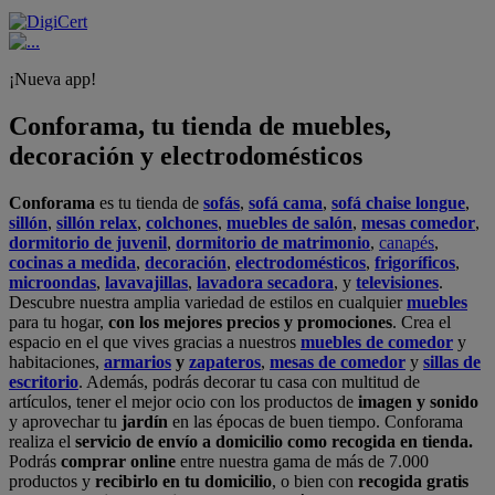
¡Nueva app!
Conforama, tu tienda de muebles,
decoración y electrodomésticos
Conforama
es tu tienda de
sofás
,
sofá cama
,
sofá chaise longue
,
sillón
,
sillón relax
,
colchones
,
muebles de salón
,
mesas comedor
,
dormitorio de juvenil
,
dormitorio de matrimonio
,
canapés
,
cocinas a medida
,
decoración
,
electrodomésticos
,
frigoríficos
,
microondas
,
lavavajillas
,
lavadora secadora
, y
televisiones
.
Descubre nuestra amplia variedad de estilos en cualquier
muebles
para tu hogar,
con los mejores precios y promociones
. Crea el
espacio en el que vives gracias a nuestros
muebles de comedor
y
habitaciones,
armarios
y
zapateros
,
mesas de comedor
y
sillas de
escritorio
. Además, podrás decorar tu casa con multitud de
artículos, tener el mejor ocio con los productos de
imagen y sonido
y aprovechar tu
jardín
en las épocas de buen tiempo. Conforama
realiza el
servicio de envío a domicilio como recogida en tienda.
Podrás
comprar online
entre nuestra gama de más de 7.000
productos y
recibirlo en tu domicilio
, o bien con
recogida gratis