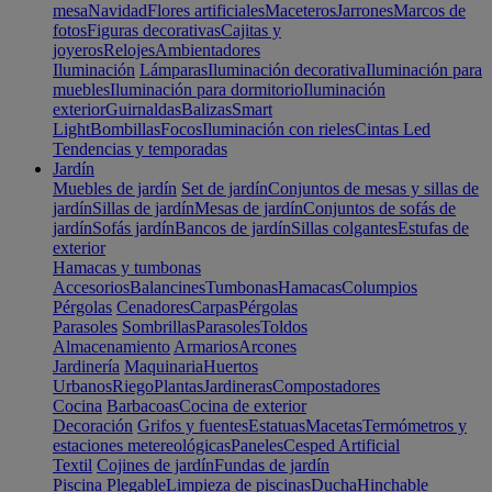
mesa
Navidad
Flores artificiales
Maceteros
Jarrones
Marcos de
fotos
Figuras decorativas
Cajitas y
joyeros
Relojes
Ambientadores
Iluminación
Lámparas
Iluminación decorativa
Iluminación para
muebles
Iluminación para dormitorio
Iluminación
exterior
Guirnaldas
Balizas
Smart
Light
Bombillas
Focos
Iluminación con rieles
Cintas Led
Tendencias y temporadas
Jardín
Muebles de jardín
Set de jardín
Conjuntos de mesas y sillas de
jardín
Sillas de jardín
Mesas de jardín
Conjuntos de sofás de
jardín
Sofás jardín
Bancos de jardín
Sillas colgantes
Estufas de
exterior
Hamacas y tumbonas
Accesorios
Balancines
Tumbonas
Hamacas
Columpios
Pérgolas
Cenadores
Carpas
Pérgolas
Parasoles
Sombrillas
Parasoles
Toldos
Almacenamiento
Armarios
Arcones
Jardinería
Maquinaria
Huertos
Urbanos
Riego
Plantas
Jardineras
Compostadores
Cocina
Barbacoas
Cocina de exterior
Decoración
Grifos y fuentes
Estatuas
Macetas
Termómetros y
estaciones metereológicas
Paneles
Cesped Artificial
Textil
Cojines de jardín
Fundas de jardín
Piscina
Plegable
Limpieza de piscinas
Ducha
Hinchable