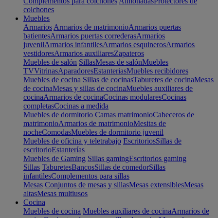
Complementos para colchones
Almohadas
Protectores de
colchones
Muebles
Armarios
Armarios de matrimonio
Armarios puertas
batientes
Armarios puertas correderas
Armarios
juvenil
Armarios infantiles
Armarios esquineros
Armarios
vestidores
Armarios auxiliares
Zapateros
Muebles de salón
Sillas
Mesas de salón
Muebles
TV
Vitrinas
Aparadores
Estanterias
Muebles recibidores
Muebles de cocina
Sillas de cocinas
Taburetes de cocina
Mesas
de cocina
Mesas y sillas de cocina
Muebles auxiliares de
cocina
Armarios de cocina
Cocinas modulares
Cocinas
completas
Cocinas a medida
Muebles de dormitorio
Camas matrimonio
Cabeceros de
matrimonio
Armarios de matrimonio
Mesitas de
noche
Comodas
Muebles de dormitorio juvenil
Muebles de oficina y teletrabajo
Escritorios
Sillas de
escritorio
Estanterías
Muebles de Gaming
Sillas gaming
Escritorios gaming
Sillas
Taburetes
Bancos
Sillas de comedor
Sillas
infantiles
Complementos para sillas
Mesas
Conjuntos de mesas y sillas
Mesas extensibles
Mesas
altas
Mesas multiusos
Cocina
Muebles de cocina
Muebles auxiliares de cocina
Armarios de