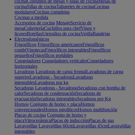
cocina
Conjuntos de mesas y sillas de cocina
Mesas de
cocina
Sillas de cocina
Taburetes de cocina
Cocinas
modulares
Cocinas completas
Cocinas a medida
Accesorios de cocina
Menaje
Servicio de
mesa
Cubertería
Cuchillos para chef
Vinos y
licores
Botellas
Utensilios de cocina
Vajilla
Bandejas
Electrodomésticos
Frigoríficos
Frigoríficos americanos
Frigoríficos
combi
Vinotecas
Frigoríficos integrables
Frigoríficos
pequeños
Frigoríficos portátiles
Congeladores
Congeladores verticales
Congeladores
horizontales
Lavadoras
Lavadoras de carga frontal
Lavadoras de carga
superior
Lavadoras - Secadoras
Lavadoras
integrables
Lavadoras por kg
Secadoras
Lavadoras - Secadoras
Secadoras con bomba de
calor
Secadoras de condensación
Secadoras de
evacuación
Secadoras integrables
Secadoras por Kg
Hornos
Conjunto de horno y placa
Hornos
convencionales
Hornos pirolíticos
Hornos multifunción
Placas de cocina
Conjunto de horno y
placa
Vitrocerámica
Placas de inducción
Placas de gas
Lavavajillas
Lavavajillas 60cm
Lavavajillas 45cm
Lavavajillas
integrables