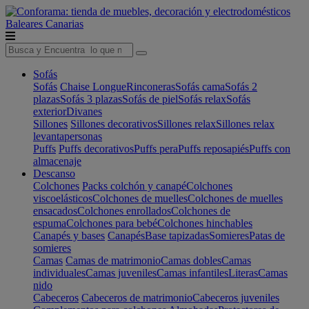
Baleares
Canarias
Sofás
Sofás
Chaise Longue
Rinconeras
Sofás cama
Sofás 2
plazas
Sofás 3 plazas
Sofás de piel
Sofás relax
Sofás
exterior
Divanes
Sillones
Sillones decorativos
Sillones relax
Sillones relax
levantapersonas
Puffs
Puffs decorativos
Puffs pera
Puffs reposapiés
Puffs con
almacenaje
Descanso
Colchones
Packs colchón y canapé
Colchones
viscoelásticos
Colchones de muelles
Colchones de muelles
ensacados
Colchones enrollados
Colchones de
espuma
Colchones para bebé
Colchones hinchables
Canapés y bases
Canapés
Base tapizadas
Somieres
Patas de
somieres
Camas
Camas de matrimonio
Camas dobles
Camas
individuales
Camas juveniles
Camas infantiles
Literas
Camas
nido
Cabeceros
Cabeceros de matrimonio
Cabeceros juveniles