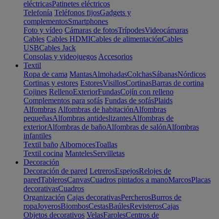
eléctricas
Patinetes eléctricos
Telefonía
Teléfonos fijos
Gadgets y
complementos
Smartphones
Foto y vídeo
Cámaras de fotos
Trípodes
Videocámaras
Cables
Cables HDMI
Cables de alimentación
Cables
USB
Cables Jack
Consolas y videojuegos
Accesorios
Textil
Ropa de cama
Mantas
Almohadas
Colchas
Sábanas
Nórdicos
Cortinas y estores
Estores
Visillos
Cortinas
Barras de cortina
Cojines
Relleno
Exterior
Fundas
Cojín con relleno
Complementos para sofás
Fundas de sofás
Plaids
Alfombras
Alfombras de habitación
Alfombras
pequeñas
Alfombras antideslizantes
Alfombras de
exterior
Alfombras de baño
Alfombras de salón
Alfombras
infantiles
Textil baño
Albornoces
Toallas
Textil cocina
Manteles
Servilletas
Decoración
Decoración de pared
Letreros
Espejos
Relojes de
pared
Tableros
Canvas
Cuadros pintados a mano
Marcos
Placas
decorativas
Cuadros
Organización
Cajas decorativas
Percheros
Burros de
ropa
Joyeros
Biombos
Cestas
Baúles
Revisteros
Cajas
Objetos decorativos
Velas
Faroles
Centros de