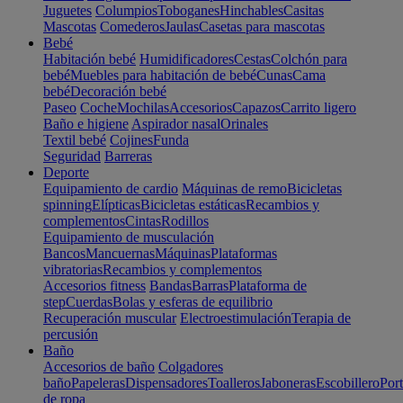
Juguetes
Columpios
Toboganes
Hinchables
Casitas
Mascotas
Comederos
Jaulas
Casetas para mascotas
Bebé
Habitación bebé
Humidificadores
Cestas
Colchón para
bebé
Muebles para habitación de bebé
Cunas
Cama
bebé
Decoración bebé
Paseo
Coche
Mochilas
Accesorios
Capazos
Carrito ligero
Baño e higiene
Aspirador nasal
Orinales
Textil bebé
Cojines
Funda
Seguridad
Barreras
Deporte
Equipamiento de cardio
Máquinas de remo
Bicicletas
spinning
Elípticas
Bicicletas estáticas
Recambios y
complementos
Cintas
Rodillos
Equipamiento de musculación
Bancos
Mancuernas
Máquinas
Plataformas
vibratorias
Recambios y complementos
Accesorios fitness
Bandas
Barras
Plataforma de
step
Cuerdas
Bolas y esferas de equilibrio
Recuperación muscular
Electroestimulación
Terapia de
percusión
Baño
Accesorios de baño
Colgadores
baño
Papeleras
Dispensadores
Toalleros
Jaboneras
Escobillero
Port
de ropa