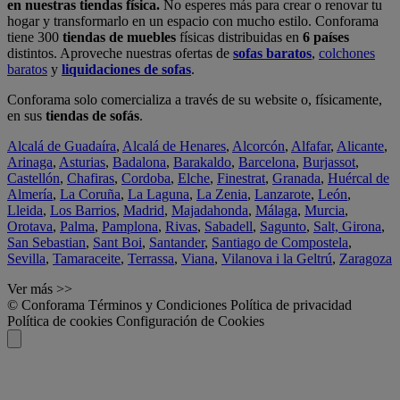
en nuestras tiendas física.
No esperes más para crear o renovar tu
hogar y transformarlo en un espacio con mucho estilo. Conforama
tiene 300
tiendas de muebles
físicas distribuidas en
6 países
distintos. Aproveche nuestras ofertas de
sofas baratos
,
colchones
baratos
y
liquidaciones de sofas
.
Conforama solo comercializa a través de su website o, físicamente,
en sus
tiendas de sofás
.
Alcalá de Guadaíra
,
Alcalá de Henares
,
Alcorcón
,
Alfafar
,
Alicante
,
Arinaga
,
Asturias
,
Badalona
,
Barakaldo
,
Barcelona
,
Burjassot
,
Castellón
,
Chafiras
,
Cordoba
,
Elche
,
Finestrat
,
Granada
,
Huércal de
Almería
,
La Coruña
,
La Laguna
,
La Zenia
,
Lanzarote
,
León
,
Lleida
,
Los Barrios
,
Madrid
,
Majadahonda
,
Málaga
,
Murcia
,
Orotava
,
Palma
,
Pamplona
,
Rivas
,
Sabadell
,
Sagunto
,
Salt, Girona
,
San Sebastian
,
Sant Boi
,
Santander
,
Santiago de Compostela
,
Sevilla
,
Tamaraceite
,
Terrassa
,
Viana
,
Vilanova i la Geltrú
,
Zaragoza
Ver más >>
© Conforama
Términos y Condiciones
Política de privacidad
Política de cookies
Configuración de Cookies