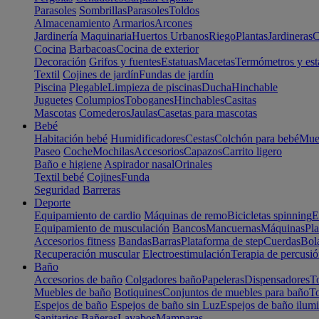
Parasoles
Sombrillas
Parasoles
Toldos
Almacenamiento
Armarios
Arcones
Jardinería
Maquinaria
Huertos Urbanos
Riego
Plantas
Jardineras
C
Cocina
Barbacoas
Cocina de exterior
Decoración
Grifos y fuentes
Estatuas
Macetas
Termómetros y est
Textil
Cojines de jardín
Fundas de jardín
Piscina
Plegable
Limpieza de piscinas
Ducha
Hinchable
Juguetes
Columpios
Toboganes
Hinchables
Casitas
Mascotas
Comederos
Jaulas
Casetas para mascotas
Bebé
Habitación bebé
Humidificadores
Cestas
Colchón para bebé
Mueb
Paseo
Coche
Mochilas
Accesorios
Capazos
Carrito ligero
Baño e higiene
Aspirador nasal
Orinales
Textil bebé
Cojines
Funda
Seguridad
Barreras
Deporte
Equipamiento de cardio
Máquinas de remo
Bicicletas spinning
E
Equipamiento de musculación
Bancos
Mancuernas
Máquinas
Pla
Accesorios fitness
Bandas
Barras
Plataforma de step
Cuerdas
Bola
Recuperación muscular
Electroestimulación
Terapia de percusi
Baño
Accesorios de baño
Colgadores baño
Papeleras
Dispensadores
To
Muebles de baño
Botiquines
Conjuntos de muebles para baño
To
Espejos de baño
Espejos de baño sin Luz
Espejos de baño ilum
Sanitarios
Bañeras
Lavabos
Mamparas