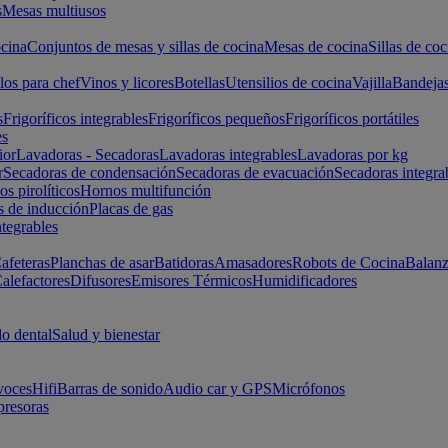
s
Mesas multiusos
cina
Conjuntos de mesas y sillas de cocina
Mesas de cocina
Sillas de coc
los para chef
Vinos y licores
Botellas
Utensilios de cocina
Vajilla
Bandeja
s
Frigoríficos integrables
Frigoríficos pequeños
Frigoríficos portátiles
es
ior
Lavadoras - Secadoras
Lavadoras integrables
Lavadoras por kg
r
Secadoras de condensación
Secadoras de evacuación
Secadoras integra
s pirolíticos
Hornos multifunción
s de inducción
Placas de gas
ntegrables
afeteras
Planchas de asar
Batidoras
Amasadores
Robots de Cocina
Balanz
alefactores
Difusores
Emisores Térmicos
Humidificadores
o dental
Salud y bienestar
voces
Hifi
Barras de sonido
Audio car y GPS
Micrófonos
presoras