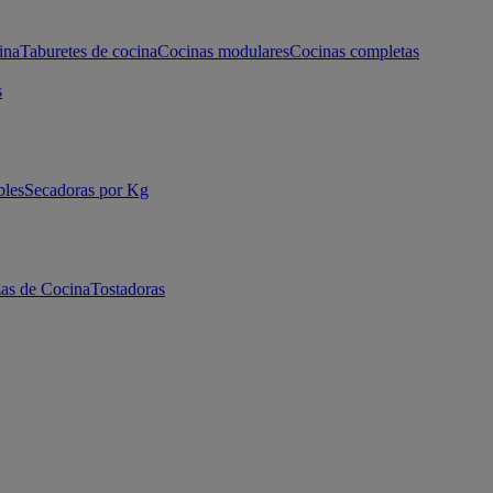
ina
Taburetes de cocina
Cocinas modulares
Cocinas completas
s
bles
Secadoras por Kg
as de Cocina
Tostadoras