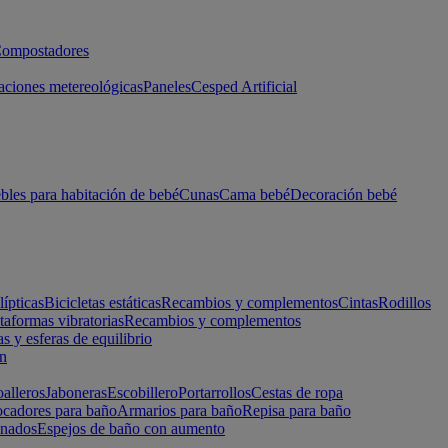
ompostadores
aciones metereológicas
Paneles
Cesped Artificial
les para habitación de bebé
Cunas
Cama bebé
Decoración bebé
lípticas
Bicicletas estáticas
Recambios y complementos
Cintas
Rodillos
taformas vibratorias
Recambios y complementos
s y esferas de equilibrio
ón
alleros
Jaboneras
Escobillero
Portarrollos
Cestas de ropa
cadores para baño
Armarios para baño
Repisa para baño
inados
Espejos de baño con aumento