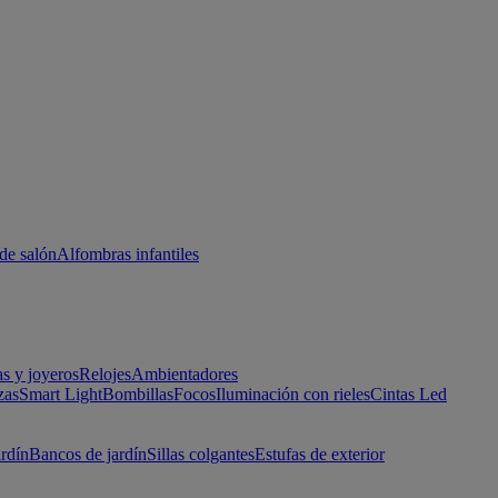
de salón
Alfombras infantiles
as y joyeros
Relojes
Ambientadores
zas
Smart Light
Bombillas
Focos
Iluminación con rieles
Cintas Led
ardín
Bancos de jardín
Sillas colgantes
Estufas de exterior