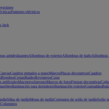
oyectores
éctricas
Patinetes eléctricos
s Jack
ras antideslizantes
Alfombras de exterior
Alfombras de baño
Alfombras 
Canvas
Cuadros pintados a mano
Marcos
Placas decorativas
Cuadros
s
Biombos
Cestas
Baúles
Revisteros
Cajas
s artificiales
Maceteros
Jarrones
Marcos de fotos
Figuras decorativas
Cajit
muebles
Iluminación para dormitorio
Iluminación exterior
Guirnaldas
Bali
ardín
Sillas de jardín
Mesas de jardín
Conjuntos de sofás de jardín
Sofás j
s
Columpios