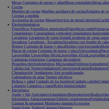
Mesas
Conjuntos de mesas y sillas
Mesas extensibles
Mesas alta
Cocina
Muebles de cocina
Muebles auxiliares de cocina
Armarios de co
Cocinas a medida
Accesorios de cocina
Menaje
Servicio de mesa
Cubertería
Cuchil
Electrodomésticos
Frigoríficos
Frigoríficos americanos
Frigoríficos combi
Vinoteca
Congeladores
Congeladores verticales
Congeladores horizontal
Lavadoras
Lavadoras de carga frontal
Lavadoras de carga super
Secadoras
Lavadoras - Secadoras
Secadoras con bomba de calo
Hornos
Conjunto de horno y placa
Hornos convencionales
Horno
Placas de cocina
Conjunto de horno y placa
Vitrocerámica
Placa
Lavavajillas
Lavavajillas 60cm
Lavavajillas 45cm
Lavavajillas i
Campanas extractoras
Campanas decorativas
Pequeños electrodomésticos
Microondas
Freidoras
Aspiradores
C
Calefacción
Termoventiladores
Convectores
Estufas
Radiadores
C
Climatización
Ventiladores
Aire acondicionado
Calentadores de agua
Termos eléctricos
Belleza y salud
Cuidado de los hombres
Cuidado cabello
Cuidad
Limpieza
Limpieza a vapor
Robot limpiacristales
Electrónica
Audio y hifi
Auriculares
Adaptadores
Reproductores
Radios
Alta
Informática
Almacenamiento
Tablets
Complementos
Portátiles
Im
Gaming & streaming
Monitores gaming
Accesorios
Smart home
Timbres
Cámaras
Altavoces