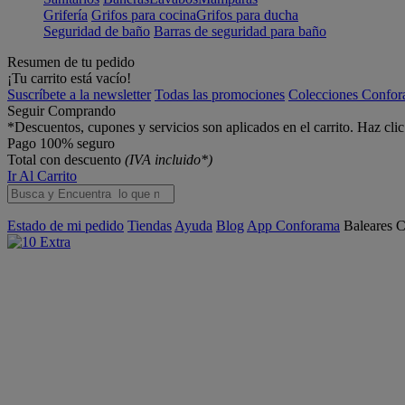
Grifería
Grifos para cocina
Grifos para ducha
Seguridad de baño
Barras de seguridad para baño
Resumen de tu pedido
¡Tu carrito está vacío!
Suscríbete a la newsletter
Todas las promociones
Colecciones Confo
Seguir Comprando
*Descuentos, cupones y servicios son aplicados en el carrito. Haz cli
Pago 100% seguro
Total con descuento
(IVA incluido*)
Ir Al Carrito
Estado de mi pedido
Tiendas
Ayuda
Blog
App Conforama
Baleares
C