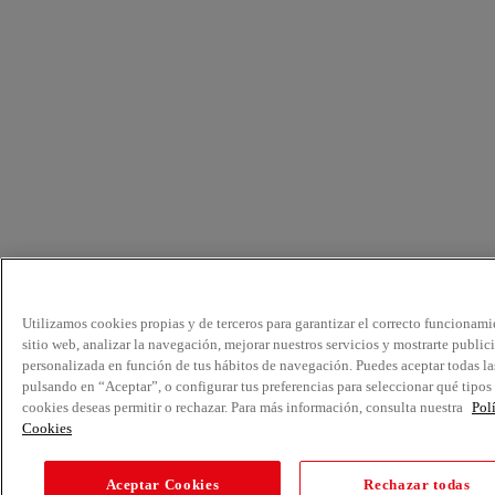
Utilizamos cookies propias y de terceros para garantizar el correcto funcionami
sitio web, analizar la navegación, mejorar nuestros servicios y mostrarte public
personalizada en función de tus hábitos de navegación. Puedes aceptar todas la
pulsando en “Aceptar”, o configurar tus preferencias para seleccionar qué tipos
cookies deseas permitir o rechazar. Para más información, consulta nuestra
Pol
Cookies
Aceptar Cookies
Rechazar todas