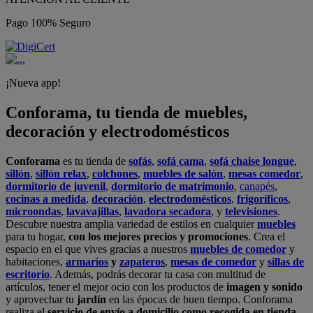
Pago 100% Seguro
¡Nueva app!
Conforama, tu tienda de muebles,
decoración y electrodomésticos
Conforama
es tu tienda de
sofás
,
sofá cama
,
sofá chaise longue
,
sillón
,
sillón relax
,
colchones
,
muebles de salón
,
mesas comedor
,
dormitorio de juvenil
,
dormitorio de matrimonio
,
canapés
,
cocinas a medida
,
decoración
,
electrodomésticos
,
frigoríficos
,
microondas
,
lavavajillas
,
lavadora secadora
, y
televisiones
.
Descubre nuestra amplia variedad de estilos en cualquier
muebles
para tu hogar,
con los mejores precios y promociones
. Crea el
espacio en el que vives gracias a nuestros
muebles de comedor
y
habitaciones,
armarios
y
zapateros
,
mesas de comedor
y
sillas de
escritorio
. Además, podrás decorar tu casa con multitud de
artículos, tener el mejor ocio con los productos de
imagen y sonido
y aprovechar tu
jardín
en las épocas de buen tiempo. Conforama
realiza el
servicio de envío a domicilio como recogida en tienda.