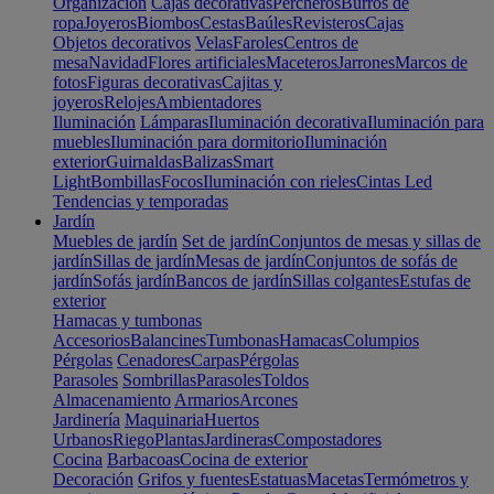
Organización
Cajas decorativas
Percheros
Burros de
ropa
Joyeros
Biombos
Cestas
Baúles
Revisteros
Cajas
Objetos decorativos
Velas
Faroles
Centros de
mesa
Navidad
Flores artificiales
Maceteros
Jarrones
Marcos de
fotos
Figuras decorativas
Cajitas y
joyeros
Relojes
Ambientadores
Iluminación
Lámparas
Iluminación decorativa
Iluminación para
muebles
Iluminación para dormitorio
Iluminación
exterior
Guirnaldas
Balizas
Smart
Light
Bombillas
Focos
Iluminación con rieles
Cintas Led
Tendencias y temporadas
Jardín
Muebles de jardín
Set de jardín
Conjuntos de mesas y sillas de
jardín
Sillas de jardín
Mesas de jardín
Conjuntos de sofás de
jardín
Sofás jardín
Bancos de jardín
Sillas colgantes
Estufas de
exterior
Hamacas y tumbonas
Accesorios
Balancines
Tumbonas
Hamacas
Columpios
Pérgolas
Cenadores
Carpas
Pérgolas
Parasoles
Sombrillas
Parasoles
Toldos
Almacenamiento
Armarios
Arcones
Jardinería
Maquinaria
Huertos
Urbanos
Riego
Plantas
Jardineras
Compostadores
Cocina
Barbacoas
Cocina de exterior
Decoración
Grifos y fuentes
Estatuas
Macetas
Termómetros y