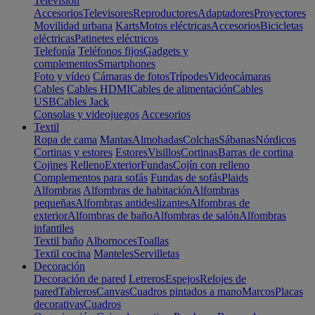
Televisión
Accesorios
Televisores
Reproductores
Adaptadores
Proyectores
Movilidad urbana
Karts
Motos eléctricas
Accesorios
Bicicletas
eléctricas
Patinetes eléctricos
Telefonía
Teléfonos fijos
Gadgets y
complementos
Smartphones
Foto y vídeo
Cámaras de fotos
Trípodes
Videocámaras
Cables
Cables HDMI
Cables de alimentación
Cables
USB
Cables Jack
Consolas y videojuegos
Accesorios
Textil
Ropa de cama
Mantas
Almohadas
Colchas
Sábanas
Nórdicos
Cortinas y estores
Estores
Visillos
Cortinas
Barras de cortina
Cojines
Relleno
Exterior
Fundas
Cojín con relleno
Complementos para sofás
Fundas de sofás
Plaids
Alfombras
Alfombras de habitación
Alfombras
pequeñas
Alfombras antideslizantes
Alfombras de
exterior
Alfombras de baño
Alfombras de salón
Alfombras
infantiles
Textil baño
Albornoces
Toallas
Textil cocina
Manteles
Servilletas
Decoración
Decoración de pared
Letreros
Espejos
Relojes de
pared
Tableros
Canvas
Cuadros pintados a mano
Marcos
Placas
decorativas
Cuadros