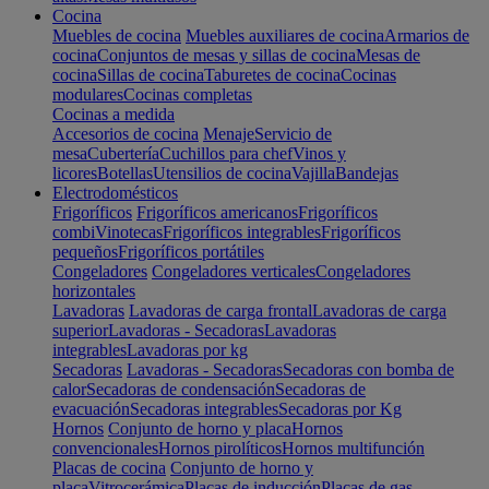
Cocina
Muebles de cocina
Muebles auxiliares de cocina
Armarios de
cocina
Conjuntos de mesas y sillas de cocina
Mesas de
cocina
Sillas de cocina
Taburetes de cocina
Cocinas
modulares
Cocinas completas
Cocinas a medida
Accesorios de cocina
Menaje
Servicio de
mesa
Cubertería
Cuchillos para chef
Vinos y
licores
Botellas
Utensilios de cocina
Vajilla
Bandejas
Electrodomésticos
Frigoríficos
Frigoríficos americanos
Frigoríficos
combi
Vinotecas
Frigoríficos integrables
Frigoríficos
pequeños
Frigoríficos portátiles
Congeladores
Congeladores verticales
Congeladores
horizontales
Lavadoras
Lavadoras de carga frontal
Lavadoras de carga
superior
Lavadoras - Secadoras
Lavadoras
integrables
Lavadoras por kg
Secadoras
Lavadoras - Secadoras
Secadoras con bomba de
calor
Secadoras de condensación
Secadoras de
evacuación
Secadoras integrables
Secadoras por Kg
Hornos
Conjunto de horno y placa
Hornos
convencionales
Hornos pirolíticos
Hornos multifunción
Placas de cocina
Conjunto de horno y
placa
Vitrocerámica
Placas de inducción
Placas de gas