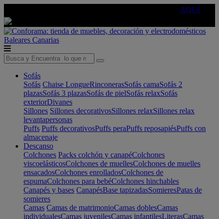
🔵Cambia tu electro con
-10% EXTRA
de descuento ☑️
AQUÍ
Baleares
Canarias
Sofás
Sofás
Chaise Longue
Rinconeras
Sofás cama
Sofás 2
plazas
Sofás 3 plazas
Sofás de piel
Sofás relax
Sofás
exterior
Divanes
Sillones
Sillones decorativos
Sillones relax
Sillones relax
levantapersonas
Puffs
Puffs decorativos
Puffs pera
Puffs reposapiés
Puffs con
almacenaje
Descanso
Colchones
Packs colchón y canapé
Colchones
viscoelásticos
Colchones de muelles
Colchones de muelles
ensacados
Colchones enrollados
Colchones de
espuma
Colchones para bebé
Colchones hinchables
Canapés y bases
Canapés
Base tapizadas
Somieres
Patas de
somieres
Camas
Camas de matrimonio
Camas dobles
Camas
individuales
Camas juveniles
Camas infantiles
Literas
Camas