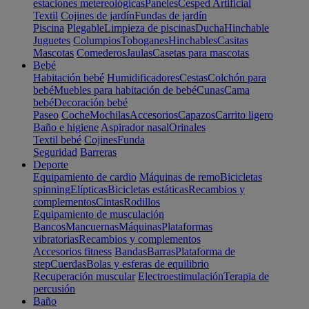
estaciones metereológicas
Paneles
Cesped Artificial
Textil
Cojines de jardín
Fundas de jardín
Piscina
Plegable
Limpieza de piscinas
Ducha
Hinchable
Juguetes
Columpios
Toboganes
Hinchables
Casitas
Mascotas
Comederos
Jaulas
Casetas para mascotas
Bebé
Habitación bebé
Humidificadores
Cestas
Colchón para
bebé
Muebles para habitación de bebé
Cunas
Cama
bebé
Decoración bebé
Paseo
Coche
Mochilas
Accesorios
Capazos
Carrito ligero
Baño e higiene
Aspirador nasal
Orinales
Textil bebé
Cojines
Funda
Seguridad
Barreras
Deporte
Equipamiento de cardio
Máquinas de remo
Bicicletas
spinning
Elípticas
Bicicletas estáticas
Recambios y
complementos
Cintas
Rodillos
Equipamiento de musculación
Bancos
Mancuernas
Máquinas
Plataformas
vibratorias
Recambios y complementos
Accesorios fitness
Bandas
Barras
Plataforma de
step
Cuerdas
Bolas y esferas de equilibrio
Recuperación muscular
Electroestimulación
Terapia de
percusión
Baño