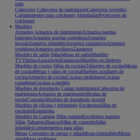
nido
Cabeceros
Cabeceros de matrimonio
Cabeceros juveniles
Complementos para colchones
Almohadas
Protectores de
colchones
Muebles
Armarios
Armarios de matrimonio
Armarios puertas
batientes
Armarios puertas correderas
Armarios
juvenil
Armarios infantiles
Armarios esquineros
Armarios
vestidores
Armarios auxiliares
Zapateros
Muebles de salón
Sillas
Mesas de salón
Muebles
TV
Vitrinas
Aparadores
Estanterias
Muebles recibidores
Muebles de cocina
Sillas de cocinas
Taburetes de cocina
Mesas
de cocina
Mesas y sillas de cocina
Muebles auxiliares de
cocina
Armarios de cocina
Cocinas modulares
Cocinas
completas
Cocinas a medida
Muebles de dormitorio
Camas matrimonio
Cabeceros de
matrimonio
Armarios de matrimonio
Mesitas de
noche
Comodas
Muebles de dormitorio juvenil
Muebles de oficina y teletrabajo
Escritorios
Sillas de
escritorio
Estanterías
Muebles de Gaming
Sillas gaming
Escritorios gaming
Sillas
Taburetes
Bancos
Sillas de comedor
Sillas
infantiles
Complementos para sillas
Mesas
Conjuntos de mesas y sillas
Mesas extensibles
Mesas
altas
Mesas multiusos