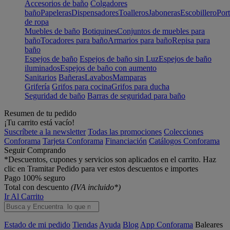
Accesorios de baño
Colgadores
baño
Papeleras
Dispensadores
Toalleros
Jaboneras
Escobillero
Port
de ropa
Muebles de baño
Botiquines
Conjuntos de muebles para
baño
Tocadores para baño
Armarios para baño
Repisa para
baño
Espejos de baño
Espejos de baño sin Luz
Espejos de baño
iluminados
Espejos de baño con aumento
Sanitarios
Bañeras
Lavabos
Mamparas
Grifería
Grifos para cocina
Grifos para ducha
Seguridad de baño
Barras de seguridad para baño
Resumen de tu pedido
¡Tu carrito está vacío!
Suscríbete a la newsletter
Todas las promociones
Colecciones
Conforama
Tarjeta Conforama
Financiación
Catálogos Conforama
Seguir Comprando
*Descuentos, cupones y servicios son aplicados en el carrito. Haz
clic en Tramitar Pedido para ver estos descuentos e importes
Pago 100% seguro
Total con descuento
(IVA incluido*)
Ir Al Carrito
Estado de mi pedido
Tiendas
Ayuda
Blog
App Conforama
Baleares