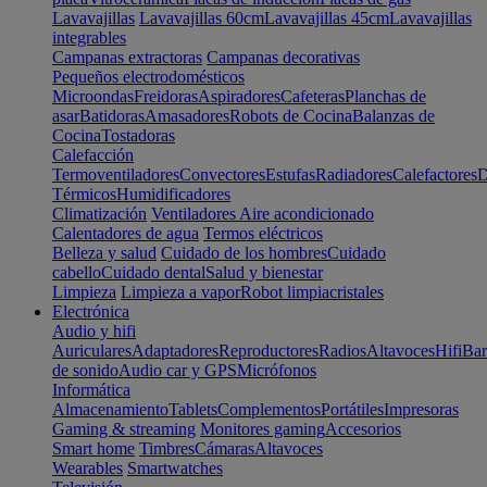
Lavavajillas
Lavavajillas 60cm
Lavavajillas 45cm
Lavavajillas
integrables
Campanas extractoras
Campanas decorativas
Pequeños electrodomésticos
Microondas
Freidoras
Aspiradores
Cafeteras
Planchas de
asar
Batidoras
Amasadores
Robots de Cocina
Balanzas de
Cocina
Tostadoras
Calefacción
Termoventiladores
Convectores
Estufas
Radiadores
Calefactores
D
Térmicos
Humidificadores
Climatización
Ventiladores
Aire acondicionado
Calentadores de agua
Termos eléctricos
Belleza y salud
Cuidado de los hombres
Cuidado
cabello
Cuidado dental
Salud y bienestar
Limpieza
Limpieza a vapor
Robot limpiacristales
Electrónica
Audio y hifi
Auriculares
Adaptadores
Reproductores
Radios
Altavoces
Hifi
Bar
de sonido
Audio car y GPS
Micrófonos
Informática
Almacenamiento
Tablets
Complementos
Portátiles
Impresoras
Gaming & streaming
Monitores gaming
Accesorios
Smart home
Timbres
Cámaras
Altavoces
Wearables
Smartwatches