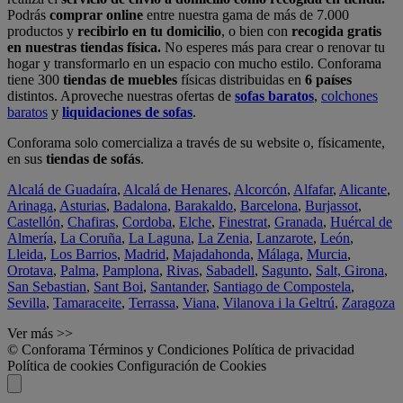
Podrás
comprar online
entre nuestra gama de más de 7.000
productos y
recibirlo en tu domicilio
, o bien con
recogida gratis
en nuestras tiendas física.
No esperes más para crear o renovar tu
hogar y transformarlo en un espacio con mucho estilo. Conforama
tiene 300
tiendas de muebles
físicas distribuidas en
6 países
distintos. Aproveche nuestras ofertas de
sofas baratos
,
colchones
baratos
y
liquidaciones de sofas
.
Conforama solo comercializa a través de su website o, físicamente,
en sus
tiendas de sofás
.
Alcalá de Guadaíra
,
Alcalá de Henares
,
Alcorcón
,
Alfafar
,
Alicante
,
Arinaga
,
Asturias
,
Badalona
,
Barakaldo
,
Barcelona
,
Burjassot
,
Castellón
,
Chafiras
,
Cordoba
,
Elche
,
Finestrat
,
Granada
,
Huércal de
Almería
,
La Coruña
,
La Laguna
,
La Zenia
,
Lanzarote
,
León
,
Lleida
,
Los Barrios
,
Madrid
,
Majadahonda
,
Málaga
,
Murcia
,
Orotava
,
Palma
,
Pamplona
,
Rivas
,
Sabadell
,
Sagunto
,
Salt, Girona
,
San Sebastian
,
Sant Boi
,
Santander
,
Santiago de Compostela
,
Sevilla
,
Tamaraceite
,
Terrassa
,
Viana
,
Vilanova i la Geltrú
,
Zaragoza
Ver más >>
© Conforama
Términos y Condiciones
Política de privacidad
Política de cookies
Configuración de Cookies