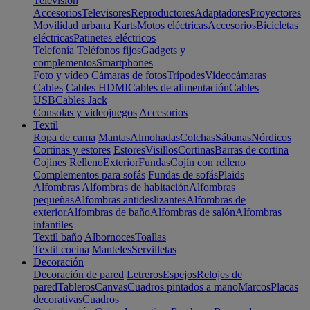
Televisión
Accesorios
Televisores
Reproductores
Adaptadores
Proyectores
Movilidad urbana
Karts
Motos eléctricas
Accesorios
Bicicletas
eléctricas
Patinetes eléctricos
Telefonía
Teléfonos fijos
Gadgets y
complementos
Smartphones
Foto y vídeo
Cámaras de fotos
Trípodes
Videocámaras
Cables
Cables HDMI
Cables de alimentación
Cables
USB
Cables Jack
Consolas y videojuegos
Accesorios
Textil
Ropa de cama
Mantas
Almohadas
Colchas
Sábanas
Nórdicos
Cortinas y estores
Estores
Visillos
Cortinas
Barras de cortina
Cojines
Relleno
Exterior
Fundas
Cojín con relleno
Complementos para sofás
Fundas de sofás
Plaids
Alfombras
Alfombras de habitación
Alfombras
pequeñas
Alfombras antideslizantes
Alfombras de
exterior
Alfombras de baño
Alfombras de salón
Alfombras
infantiles
Textil baño
Albornoces
Toallas
Textil cocina
Manteles
Servilletas
Decoración
Decoración de pared
Letreros
Espejos
Relojes de
pared
Tableros
Canvas
Cuadros pintados a mano
Marcos
Placas
decorativas
Cuadros