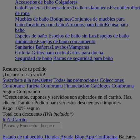
Accesorios de baño
Colgadores
baño
Papeleras
Dispensadores
Toalleros
Jaboneras
Escobillero
Port
de ropa
Muebles de baño
Botiquines
Conjuntos de muebles para
baño
Tocadores para baño
Armarios para baño
Repisa para
baño
Espejos de baño
Espejos de baño sin Luz
Espejos de baño
iluminados
Espejos de baño con aumento
Sanitarios
Bañeras
Lavabos
Mamparas
Grifería
Grifos para cocina
Grifos para ducha
Seguridad de baño
Barras de seguridad para baño
Resumen de tu pedido
¡Tu carrito está vacío!
Suscríbete a la newsletter
Todas las promociones
Colecciones
Conforama
Tarjeta Conforama
Financiación
Catálogos Conforama
Seguir Comprando
*Descuentos, cupones y servicios son aplicados en el carrito. Haz
clic en Tramitar Pedido para ver estos descuentos e importes
Pago 100% seguro
Total con descuento
(IVA incluido*)
Ir Al Carrito
Estado de mi pedido
Tiendas
Ayuda
Blog
App Conforama
Baleares