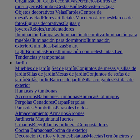
Organización
Cajas decorativas
Percheros
Burros de
ropa
Joyeros
Biombos
Cestas
Baúles
Revisteros
Cajas
Objetos decorativos
Velas
Faroles
Centros de
mesa
Navidad
Flores artificiales
Maceteros
Jarrones
Marcos de
fotos
Figuras decorativas
Cajitas y
joyeros
Relojes
Ambientadores
Iluminación
Lámparas
Iluminación decorativa
Iluminación para
muebles
Iluminación para dormitorio
Iluminación
exterior
Guirnaldas
Balizas
Smart
Light
Bombillas
Focos
Iluminación con rieles
Cintas Led
Tendencias y temporadas
Jardín
Muebles de jardín
Set de jardín
Conjuntos de mesas y sillas de
jardín
Sillas de jardín
Mesas de jardín
Conjuntos de sofás de
jardín
Sofás jardín
Bancos de jardín
Sillas colgantes
Estufas de
exterior
Hamacas y tumbonas
Accesorios
Balancines
Tumbonas
Hamacas
Columpios
Pérgolas
Cenadores
Carpas
Pérgolas
Parasoles
Sombrillas
Parasoles
Toldos
Almacenamiento
Armarios
Arcones
Jardinería
Maquinaria
Huertos
Urbanos
Riego
Plantas
Jardineras
Compostadores
Cocina
Barbacoas
Cocina de exterior
Decoración
Grifos y fuentes
Estatuas
Macetas
Termómetros y