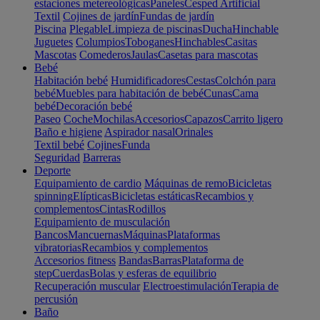
estaciones metereológicas
Paneles
Cesped Artificial
Textil
Cojines de jardín
Fundas de jardín
Piscina
Plegable
Limpieza de piscinas
Ducha
Hinchable
Juguetes
Columpios
Toboganes
Hinchables
Casitas
Mascotas
Comederos
Jaulas
Casetas para mascotas
Bebé
Habitación bebé
Humidificadores
Cestas
Colchón para
bebé
Muebles para habitación de bebé
Cunas
Cama
bebé
Decoración bebé
Paseo
Coche
Mochilas
Accesorios
Capazos
Carrito ligero
Baño e higiene
Aspirador nasal
Orinales
Textil bebé
Cojines
Funda
Seguridad
Barreras
Deporte
Equipamiento de cardio
Máquinas de remo
Bicicletas
spinning
Elípticas
Bicicletas estáticas
Recambios y
complementos
Cintas
Rodillos
Equipamiento de musculación
Bancos
Mancuernas
Máquinas
Plataformas
vibratorias
Recambios y complementos
Accesorios fitness
Bandas
Barras
Plataforma de
step
Cuerdas
Bolas y esferas de equilibrio
Recuperación muscular
Electroestimulación
Terapia de
percusión
Baño