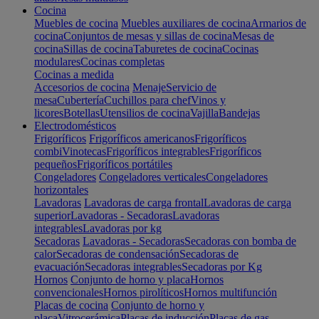
Cocina
Muebles de cocina
Muebles auxiliares de cocina
Armarios de
cocina
Conjuntos de mesas y sillas de cocina
Mesas de
cocina
Sillas de cocina
Taburetes de cocina
Cocinas
modulares
Cocinas completas
Cocinas a medida
Accesorios de cocina
Menaje
Servicio de
mesa
Cubertería
Cuchillos para chef
Vinos y
licores
Botellas
Utensilios de cocina
Vajilla
Bandejas
Electrodomésticos
Frigoríficos
Frigoríficos americanos
Frigoríficos
combi
Vinotecas
Frigoríficos integrables
Frigoríficos
pequeños
Frigoríficos portátiles
Congeladores
Congeladores verticales
Congeladores
horizontales
Lavadoras
Lavadoras de carga frontal
Lavadoras de carga
superior
Lavadoras - Secadoras
Lavadoras
integrables
Lavadoras por kg
Secadoras
Lavadoras - Secadoras
Secadoras con bomba de
calor
Secadoras de condensación
Secadoras de
evacuación
Secadoras integrables
Secadoras por Kg
Hornos
Conjunto de horno y placa
Hornos
convencionales
Hornos pirolíticos
Hornos multifunción
Placas de cocina
Conjunto de horno y
placa
Vitrocerámica
Placas de inducción
Placas de gas