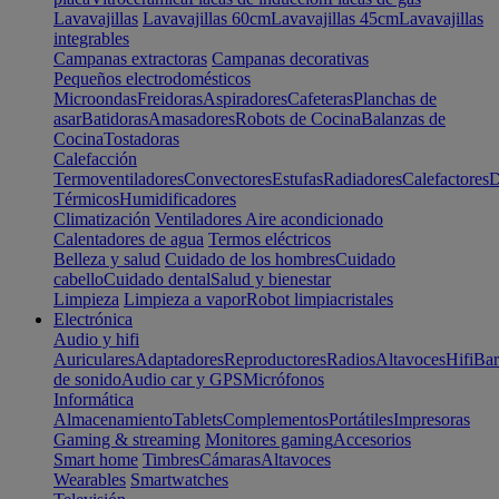
Lavavajillas
Lavavajillas 60cm
Lavavajillas 45cm
Lavavajillas
integrables
Campanas extractoras
Campanas decorativas
Pequeños electrodomésticos
Microondas
Freidoras
Aspiradores
Cafeteras
Planchas de
asar
Batidoras
Amasadores
Robots de Cocina
Balanzas de
Cocina
Tostadoras
Calefacción
Termoventiladores
Convectores
Estufas
Radiadores
Calefactores
D
Térmicos
Humidificadores
Climatización
Ventiladores
Aire acondicionado
Calentadores de agua
Termos eléctricos
Belleza y salud
Cuidado de los hombres
Cuidado
cabello
Cuidado dental
Salud y bienestar
Limpieza
Limpieza a vapor
Robot limpiacristales
Electrónica
Audio y hifi
Auriculares
Adaptadores
Reproductores
Radios
Altavoces
Hifi
Bar
de sonido
Audio car y GPS
Micrófonos
Informática
Almacenamiento
Tablets
Complementos
Portátiles
Impresoras
Gaming & streaming
Monitores gaming
Accesorios
Smart home
Timbres
Cámaras
Altavoces
Wearables
Smartwatches