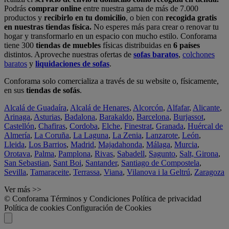
Podrás
comprar online
entre nuestra gama de más de 7.000
productos y
recibirlo en tu domicilio
, o bien con
recogida gratis
en nuestras tiendas física.
No esperes más para crear o renovar tu
hogar y transformarlo en un espacio con mucho estilo. Conforama
tiene 300
tiendas de muebles
físicas distribuidas en
6 países
distintos. Aproveche nuestras ofertas de
sofas baratos
,
colchones
baratos
y
liquidaciones de sofas
.
Conforama solo comercializa a través de su website o, físicamente,
en sus
tiendas de sofás
.
Alcalá de Guadaíra
,
Alcalá de Henares
,
Alcorcón
,
Alfafar
,
Alicante
,
Arinaga
,
Asturias
,
Badalona
,
Barakaldo
,
Barcelona
,
Burjassot
,
Castellón
,
Chafiras
,
Cordoba
,
Elche
,
Finestrat
,
Granada
,
Huércal de
Almería
,
La Coruña
,
La Laguna
,
La Zenia
,
Lanzarote
,
León
,
Lleida
,
Los Barrios
,
Madrid
,
Majadahonda
,
Málaga
,
Murcia
,
Orotava
,
Palma
,
Pamplona
,
Rivas
,
Sabadell
,
Sagunto
,
Salt, Girona
,
San Sebastian
,
Sant Boi
,
Santander
,
Santiago de Compostela
,
Sevilla
,
Tamaraceite
,
Terrassa
,
Viana
,
Vilanova i la Geltrú
,
Zaragoza
Ver más >>
© Conforama
Términos y Condiciones
Política de privacidad
Política de cookies
Configuración de Cookies