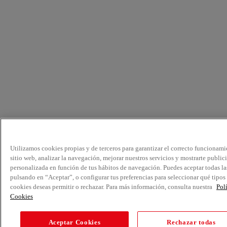
Utilizamos cookies propias y de terceros para garantizar el correcto funcionami
sitio web, analizar la navegación, mejorar nuestros servicios y mostrarte public
personalizada en función de tus hábitos de navegación. Puedes aceptar todas la
pulsando en “Aceptar”, o configurar tus preferencias para seleccionar qué tipos
cookies deseas permitir o rechazar. Para más información, consulta nuestra
Pol
Cookies
Aceptar Cookies
Rechazar todas