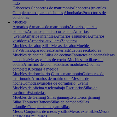
nido
Cabeceros
Cabeceros de matrimonio
Cabeceros juveniles
Complementos para colchones
Almohadas
Protectores de
colchones
Muebles
Armarios
Armarios de matrimonio
Armarios puertas
batientes
Armarios puertas correderas
Armarios
juvenil
Armarios infantiles
Armarios esquineros
Armarios
vestidores
Armarios auxiliares
Zapateros
Muebles de salón
Sillas
Mesas de salón
Muebles
TV
Vitrinas
Aparadores
Estanterias
Muebles recibidores
Muebles de cocina
Sillas de cocinas
Taburetes de cocina
Mesas
de cocina
Mesas y sillas de cocina
Muebles auxiliares de
cocina
Armarios de cocina
Cocinas modulares
Cocinas
completas
Cocinas a medida
Muebles de dormitorio
Camas matrimonio
Cabeceros de
matrimonio
Armarios de matrimonio
Mesitas de
noche
Comodas
Muebles de dormitorio juvenil
Muebles de oficina y teletrabajo
Escritorios
Sillas de
escritorio
Estanterías
Muebles de Gaming
Sillas gaming
Escritorios gaming
Sillas
Taburetes
Bancos
Sillas de comedor
Sillas
infantiles
Complementos para sillas
Mesas
Conjuntos de mesas y sillas
Mesas extensibles
Mesas
altas
Mesas multiusos