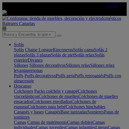
🔵Cambia tu electro con
-10% EXTRA
de descuento ☑️
AQUÍ
Baleares
Canarias
Sofás
Sofás
Chaise Longue
Rinconeras
Sofás cama
Sofás 2
plazas
Sofás 3 plazas
Sofás de piel
Sofás relax
Sofás
exterior
Divanes
Sillones
Sillones decorativos
Sillones relax
Sillones relax
levantapersonas
Puffs
Puffs decorativos
Puffs pera
Puffs reposapiés
Puffs con
almacenaje
Descanso
Colchones
Packs colchón y canapé
Colchones
viscoelásticos
Colchones de muelles
Colchones de muelles
ensacados
Colchones enrollados
Colchones de
espuma
Colchones para bebé
Colchones hinchables
Canapés y bases
Canapés
Base tapizadas
Somieres
Patas de
somieres
Camas
Camas de matrimonio
Camas dobles
Camas
individuales
Camas juveniles
Camas infantiles
Literas
Camas