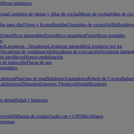
s
Mesas multiusos
cina
Conjuntos de mesas y sillas de cocina
Mesas de cocina
Sillas de coc
los para chef
Vinos y licores
Botellas
Utensilios de cocina
Vajilla
Bandeja
s
Frigoríficos integrables
Frigoríficos pequeños
Frigoríficos portátiles
es
ior
Lavadoras - Secadoras
Lavadoras integrables
Lavadoras por kg
r
Secadoras de condensación
Secadoras de evacuación
Secadoras integra
s pirolíticos
Hornos multifunción
s de inducción
Placas de gas
ntegrables
afeteras
Planchas de asar
Batidoras
Amasadores
Robots de Cocina
Balanz
alefactores
Difusores
Emisores Térmicos
Humidificadores
o dental
Salud y bienestar
voces
Hifi
Barras de sonido
Audio car y GPS
Micrófonos
presoras