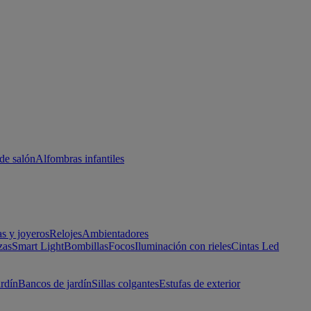
de salón
Alfombras infantiles
as y joyeros
Relojes
Ambientadores
zas
Smart Light
Bombillas
Focos
Iluminación con rieles
Cintas Led
ardín
Bancos de jardín
Sillas colgantes
Estufas de exterior