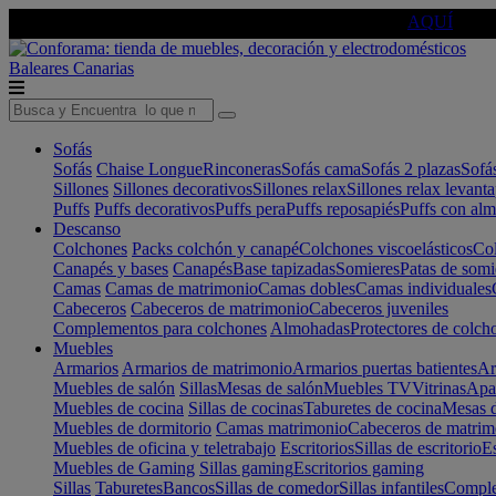
🔵Cambia tu electro con
-10% EXTRA
de descuento ☑️
AQUÍ
Baleares
Canarias
Sofás
Sofás
Chaise Longue
Rinconeras
Sofás cama
Sofás 2 plazas
Sofá
Sillones
Sillones decorativos
Sillones relax
Sillones relax levant
Puffs
Puffs decorativos
Puffs pera
Puffs reposapiés
Puffs con al
Descanso
Colchones
Packs colchón y canapé
Colchones viscoelásticos
Col
Canapés y bases
Canapés
Base tapizadas
Somieres
Patas de somi
Camas
Camas de matrimonio
Camas dobles
Camas individuales
Cabeceros
Cabeceros de matrimonio
Cabeceros juveniles
Complementos para colchones
Almohadas
Protectores de colch
Muebles
Armarios
Armarios de matrimonio
Armarios puertas batientes
Ar
Muebles de salón
Sillas
Mesas de salón
Muebles TV
Vitrinas
Apa
Muebles de cocina
Sillas de cocinas
Taburetes de cocina
Mesas d
Muebles de dormitorio
Camas matrimonio
Cabeceros de matrim
Muebles de oficina y teletrabajo
Escritorios
Sillas de escritorio
Es
Muebles de Gaming
Sillas gaming
Escritorios gaming
Sillas
Taburetes
Bancos
Sillas de comedor
Sillas infantiles
Complem