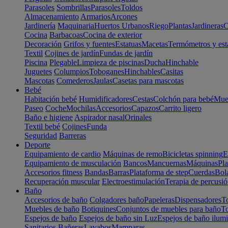
Parasoles
Sombrillas
Parasoles
Toldos
Almacenamiento
Armarios
Arcones
Jardinería
Maquinaria
Huertos Urbanos
Riego
Plantas
Jardineras
C
Cocina
Barbacoas
Cocina de exterior
Decoración
Grifos y fuentes
Estatuas
Macetas
Termómetros y est
Textil
Cojines de jardín
Fundas de jardín
Piscina
Plegable
Limpieza de piscinas
Ducha
Hinchable
Juguetes
Columpios
Toboganes
Hinchables
Casitas
Mascotas
Comederos
Jaulas
Casetas para mascotas
Bebé
Habitación bebé
Humidificadores
Cestas
Colchón para bebé
Mueb
Paseo
Coche
Mochilas
Accesorios
Capazos
Carrito ligero
Baño e higiene
Aspirador nasal
Orinales
Textil bebé
Cojines
Funda
Seguridad
Barreras
Deporte
Equipamiento de cardio
Máquinas de remo
Bicicletas spinning
E
Equipamiento de musculación
Bancos
Mancuernas
Máquinas
Pla
Accesorios fitness
Bandas
Barras
Plataforma de step
Cuerdas
Bola
Recuperación muscular
Electroestimulación
Terapia de percusi
Baño
Accesorios de baño
Colgadores baño
Papeleras
Dispensadores
To
Muebles de baño
Botiquines
Conjuntos de muebles para baño
To
Espejos de baño
Espejos de baño sin Luz
Espejos de baño ilum
Sanitarios
Bañeras
Lavabos
Mamparas