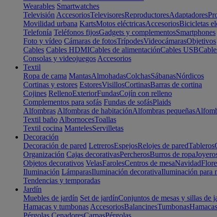
Wearables
Smartwatches
Televisión
Accesorios
Televisores
Reproductores
Adaptadores
Pr
Movilidad urbana
Karts
Motos eléctricas
Accesorios
Bicicletas el
Telefonía
Teléfonos fijos
Gadgets y complementos
Smartphones
Foto y vídeo
Cámaras de fotos
Trípodes
Videocámaras
Objetivos
Cables
Cables HDMI
Cables de alimentación
Cables USB
Cable
Consolas y videojuegos
Accesorios
Textil
Ropa de cama
Mantas
Almohadas
Colchas
Sábanas
Nórdicos
Cortinas y estores
Estores
Visillos
Cortinas
Barras de cortina
Cojines
Relleno
Exterior
Fundas
Cojín con relleno
Complementos para sofás
Fundas de sofás
Plaids
Alfombras
Alfombras de habitación
Alfombras pequeñas
Alfomb
Textil baño
Albornoces
Toallas
Textil cocina
Manteles
Servilletas
Decoración
Decoración de pared
Letreros
Espejos
Relojes de pared
Tableros
Organización
Cajas decorativas
Percheros
Burros de ropa
Joyero
Objetos decorativos
Velas
Faroles
Centros de mesa
Navidad
Flore
Iluminación
Lámparas
Iluminación decorativa
Iluminación para 
Tendencias y temporadas
Jardín
Muebles de jardín
Set de jardín
Conjuntos de mesas y sillas de j
Hamacas y tumbonas
Accesorios
Balancines
Tumbonas
Hamaca
Pérgolas
Cenadores
Carpas
Pérgolas