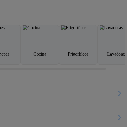
napés
Cocina
Frigoríficos
Lavadoras