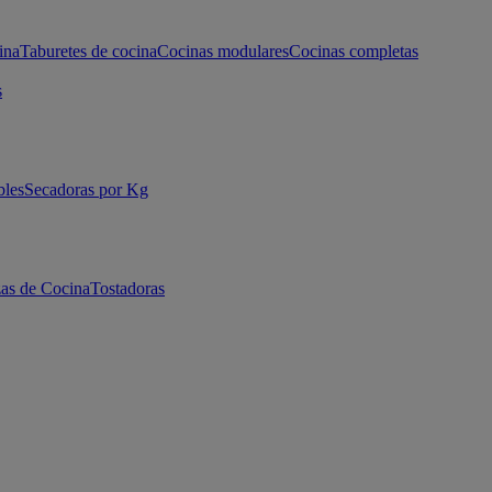
ina
Taburetes de cocina
Cocinas modulares
Cocinas completas
s
bles
Secadoras por Kg
as de Cocina
Tostadoras