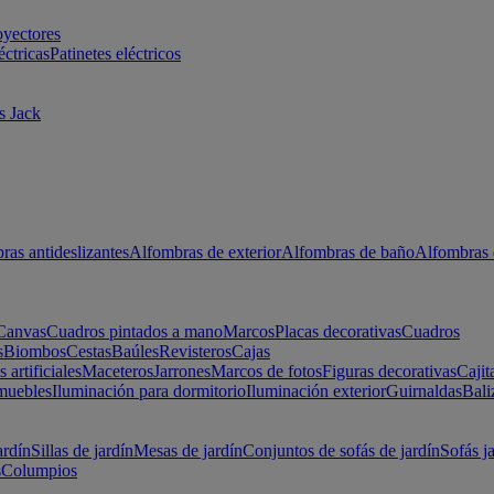
oyectores
éctricas
Patinetes eléctricos
s Jack
ras antideslizantes
Alfombras de exterior
Alfombras de baño
Alfombras 
Canvas
Cuadros pintados a mano
Marcos
Placas decorativas
Cuadros
s
Biombos
Cestas
Baúles
Revisteros
Cajas
s artificiales
Maceteros
Jarrones
Marcos de fotos
Figuras decorativas
Cajit
muebles
Iluminación para dormitorio
Iluminación exterior
Guirnaldas
Bali
ardín
Sillas de jardín
Mesas de jardín
Conjuntos de sofás de jardín
Sofás j
s
Columpios