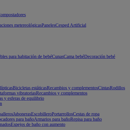
ompostadores
aciones metereológicas
Paneles
Cesped Artificial
les para habitación de bebé
Cunas
Cama bebé
Decoración bebé
lípticas
Bicicletas estáticas
Recambios y complementos
Cintas
Rodillos
taformas vibratorias
Recambios y complementos
s y esferas de equilibrio
ón
alleros
Jaboneras
Escobillero
Portarrollos
Cestas de ropa
cadores para baño
Armarios para baño
Repisa para baño
inados
Espejos de baño con aumento