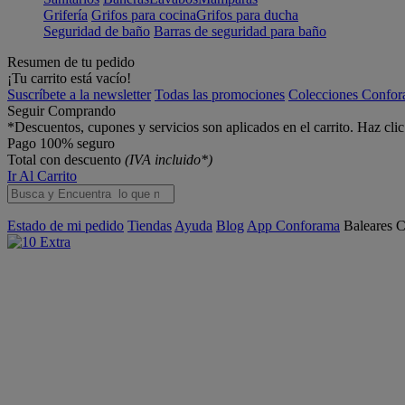
Grifería
Grifos para cocina
Grifos para ducha
Seguridad de baño
Barras de seguridad para baño
Resumen de tu pedido
¡Tu carrito está vacío!
Suscríbete a la newsletter
Todas las promociones
Colecciones Confo
Seguir Comprando
*Descuentos, cupones y servicios son aplicados en el carrito. Haz cli
Pago 100% seguro
Total con descuento
(IVA incluido*)
Ir Al Carrito
Estado de mi pedido
Tiendas
Ayuda
Blog
App Conforama
Baleares
C