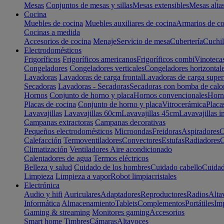
Mesas
Conjuntos de mesas y sillas
Mesas extensibles
Mesas alta
Cocina
Muebles de cocina
Muebles auxiliares de cocina
Armarios de co
Cocinas a medida
Accesorios de cocina
Menaje
Servicio de mesa
Cubertería
Cuchil
Electrodomésticos
Frigoríficos
Frigoríficos americanos
Frigoríficos combi
Vinoteca
Congeladores
Congeladores verticales
Congeladores horizontal
Lavadoras
Lavadoras de carga frontal
Lavadoras de carga super
Secadoras
Lavadoras - Secadoras
Secadoras con bomba de calo
Hornos
Conjunto de horno y placa
Hornos convencionales
Horno
Placas de cocina
Conjunto de horno y placa
Vitrocerámica
Placa
Lavavajillas
Lavavajillas 60cm
Lavavajillas 45cm
Lavavajillas i
Campanas extractoras
Campanas decorativas
Pequeños electrodomésticos
Microondas
Freidoras
Aspiradores
C
Calefacción
Termoventiladores
Convectores
Estufas
Radiadores
C
Climatización
Ventiladores
Aire acondicionado
Calentadores de agua
Termos eléctricos
Belleza y salud
Cuidado de los hombres
Cuidado cabello
Cuidad
Limpieza
Limpieza a vapor
Robot limpiacristales
Electrónica
Audio y hifi
Auriculares
Adaptadores
Reproductores
Radios
Alta
Informática
Almacenamiento
Tablets
Complementos
Portátiles
Im
Gaming & streaming
Monitores gaming
Accesorios
Smart home
Timbres
Cámaras
Altavoces