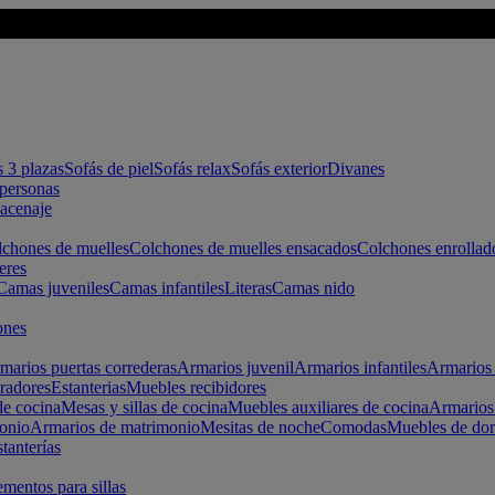
s 3 plazas
Sofás de piel
Sofás relax
Sofás exterior
Divanes
apersonas
macenaje
chones de muelles
Colchones de muelles ensacados
Colchones enrollad
eres
Camas juveniles
Camas infantiles
Literas
Camas nido
ones
marios puertas correderas
Armarios juvenil
Armarios infantiles
Armarios 
radores
Estanterias
Muebles recibidores
e cocina
Mesas y sillas de cocina
Muebles auxiliares de cocina
Armarios
onio
Armarios de matrimonio
Mesitas de noche
Comodas
Muebles de dor
tanterías
entos para sillas