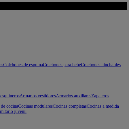
os
Colchones de espuma
Colchones para bebé
Colchones hinchables
esquineros
Armarios vestidores
Armarios auxiliares
Zapateros
 de cocina
Cocinas modulares
Cocinas completas
Cocinas a medida
mitorio juvenil