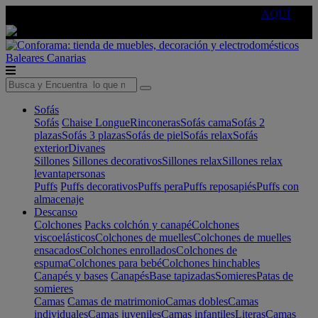
🔵Cambia tu electro con
-10% EXTRA
de descuento ☑️
AQUÍ
Baleares
Canarias
Sofás
Sofás
Chaise Longue
Rinconeras
Sofás cama
Sofás 2
plazas
Sofás 3 plazas
Sofás de piel
Sofás relax
Sofás
exterior
Divanes
Sillones
Sillones decorativos
Sillones relax
Sillones relax
levantapersonas
Puffs
Puffs decorativos
Puffs pera
Puffs reposapiés
Puffs con
almacenaje
Descanso
Colchones
Packs colchón y canapé
Colchones
viscoelásticos
Colchones de muelles
Colchones de muelles
ensacados
Colchones enrollados
Colchones de
espuma
Colchones para bebé
Colchones hinchables
Canapés y bases
Canapés
Base tapizadas
Somieres
Patas de
somieres
Camas
Camas de matrimonio
Camas dobles
Camas
individuales
Camas juveniles
Camas infantiles
Literas
Camas