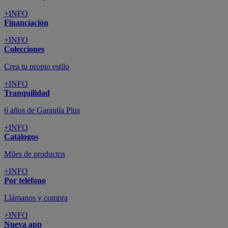
+INFO
Financiación
+INFO
Colecciones
Crea tu propio estilo
+INFO
Tranquilidad
6 años de Garantía Plus
+INFO
Catálogos
Miles de productos
+INFO
Por teléfono
Llámanos y compra
+INFO
Nueva app