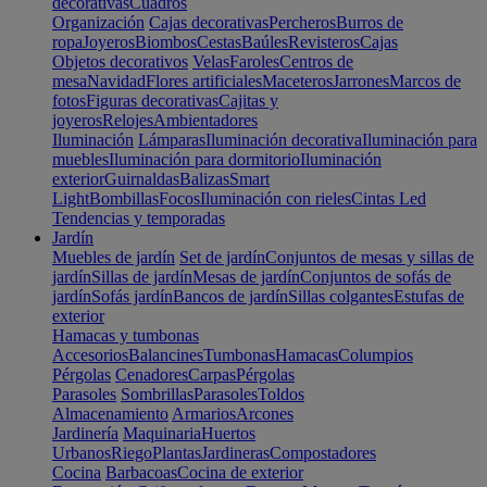
decorativas
Cuadros
Organización
Cajas decorativas
Percheros
Burros de
ropa
Joyeros
Biombos
Cestas
Baúles
Revisteros
Cajas
Objetos decorativos
Velas
Faroles
Centros de
mesa
Navidad
Flores artificiales
Maceteros
Jarrones
Marcos de
fotos
Figuras decorativas
Cajitas y
joyeros
Relojes
Ambientadores
Iluminación
Lámparas
Iluminación decorativa
Iluminación para
muebles
Iluminación para dormitorio
Iluminación
exterior
Guirnaldas
Balizas
Smart
Light
Bombillas
Focos
Iluminación con rieles
Cintas Led
Tendencias y temporadas
Jardín
Muebles de jardín
Set de jardín
Conjuntos de mesas y sillas de
jardín
Sillas de jardín
Mesas de jardín
Conjuntos de sofás de
jardín
Sofás jardín
Bancos de jardín
Sillas colgantes
Estufas de
exterior
Hamacas y tumbonas
Accesorios
Balancines
Tumbonas
Hamacas
Columpios
Pérgolas
Cenadores
Carpas
Pérgolas
Parasoles
Sombrillas
Parasoles
Toldos
Almacenamiento
Armarios
Arcones
Jardinería
Maquinaria
Huertos
Urbanos
Riego
Plantas
Jardineras
Compostadores
Cocina
Barbacoas
Cocina de exterior