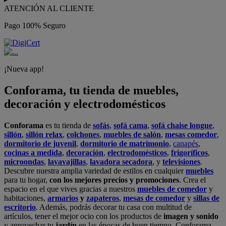
ATENCIÓN AL CLIENTE
Pago 100% Seguro
¡Nueva app!
Conforama, tu tienda de muebles,
decoración y electrodomésticos
Conforama
es tu tienda de
sofás
,
sofá cama
,
sofá chaise longue
,
sillón
,
sillón relax
,
colchones
,
muebles de salón
,
mesas comedor
,
dormitorio de juvenil
,
dormitorio de matrimonio
,
canapés
,
cocinas a medida
,
decoración
,
electrodomésticos
,
frigoríficos
,
microondas
,
lavavajillas
,
lavadora secadora
, y
televisiones
.
Descubre nuestra amplia variedad de estilos en cualquier
muebles
para tu hogar,
con los mejores precios y promociones
. Crea el
espacio en el que vives gracias a nuestros
muebles de comedor
y
habitaciones,
armarios
y
zapateros
,
mesas de comedor
y
sillas de
escritorio
. Además, podrás decorar tu casa con multitud de
artículos, tener el mejor ocio con los productos de
imagen y sonido
y aprovechar tu
jardín
en las épocas de buen tiempo. Conforama