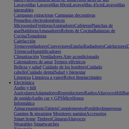
Lavavajillas
Lavavajillas 60cm
Lavavajillas 45cm
Lavavajillas
integrables
Campanas extractoras
Campanas decorativas
Pequeños electrodomésticos
Microondas
Freidoras
Aspiradores
Cafeteras
Planchas de
asar
Batidoras
Amasadores
Robots de Cocina
Balanzas de
Cocina
Tostadoras
Calefacción
Termoventiladores
Convectores
Estufas
Radiadores
Calefactores
D
Térmicos
Humidificadores
Climatización
Ventiladores
Aire acondicionado
Calentadores de agua
Termos eléctricos
Belleza y salud
Cuidado de los hombres
Cuidado
cabello
Cuidado dental
Salud y bienestar
Limpieza
Limpieza a vapor
Robot limpiacristales
Electrónica
Audio y hifi
Auriculares
Adaptadores
Reproductores
Radios
Altavoces
Hifi
Bar
de sonido
Audio car y GPS
Micrófonos
Informática
Almacenamiento
Tablets
Complementos
Portátiles
Impresoras
Gaming & streaming
Monitores gaming
Accesorios
Smart home
Timbres
Cámaras
Altavoces
Wearables
Smartwatches