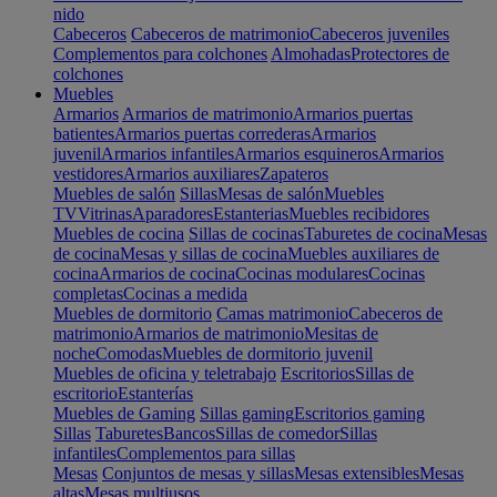
nido
Cabeceros
Cabeceros de matrimonio
Cabeceros juveniles
Complementos para colchones
Almohadas
Protectores de
colchones
Muebles
Armarios
Armarios de matrimonio
Armarios puertas
batientes
Armarios puertas correderas
Armarios
juvenil
Armarios infantiles
Armarios esquineros
Armarios
vestidores
Armarios auxiliares
Zapateros
Muebles de salón
Sillas
Mesas de salón
Muebles
TV
Vitrinas
Aparadores
Estanterias
Muebles recibidores
Muebles de cocina
Sillas de cocinas
Taburetes de cocina
Mesas
de cocina
Mesas y sillas de cocina
Muebles auxiliares de
cocina
Armarios de cocina
Cocinas modulares
Cocinas
completas
Cocinas a medida
Muebles de dormitorio
Camas matrimonio
Cabeceros de
matrimonio
Armarios de matrimonio
Mesitas de
noche
Comodas
Muebles de dormitorio juvenil
Muebles de oficina y teletrabajo
Escritorios
Sillas de
escritorio
Estanterías
Muebles de Gaming
Sillas gaming
Escritorios gaming
Sillas
Taburetes
Bancos
Sillas de comedor
Sillas
infantiles
Complementos para sillas
Mesas
Conjuntos de mesas y sillas
Mesas extensibles
Mesas
altas
Mesas multiusos