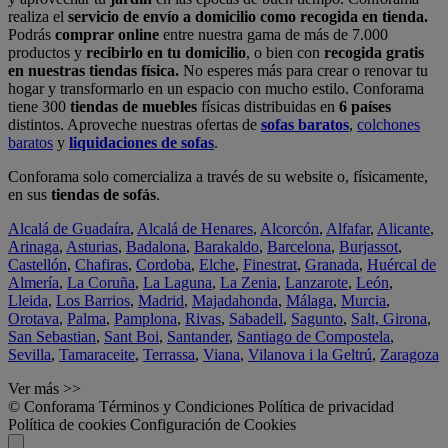
realiza el
servicio de envío a domicilio como recogida en tienda.
Podrás
comprar online
entre nuestra gama de más de 7.000
productos y
recibirlo en tu domicilio
, o bien con
recogida gratis
en nuestras tiendas física.
No esperes más para crear o renovar tu
hogar y transformarlo en un espacio con mucho estilo. Conforama
tiene 300
tiendas de muebles
físicas distribuidas en
6 países
distintos. Aproveche nuestras ofertas de
sofas baratos
,
colchones
baratos
y
liquidaciones de sofas
.
Conforama solo comercializa a través de su website o, físicamente,
en sus
tiendas de sofás
.
Alcalá de Guadaíra
,
Alcalá de Henares
,
Alcorcón
,
Alfafar
,
Alicante
,
Arinaga
,
Asturias
,
Badalona
,
Barakaldo
,
Barcelona
,
Burjassot
,
Castellón
,
Chafiras
,
Cordoba
,
Elche
,
Finestrat
,
Granada
,
Huércal de
Almería
,
La Coruña
,
La Laguna
,
La Zenia
,
Lanzarote
,
León
,
Lleida
,
Los Barrios
,
Madrid
,
Majadahonda
,
Málaga
,
Murcia
,
Orotava
,
Palma
,
Pamplona
,
Rivas
,
Sabadell
,
Sagunto
,
Salt, Girona
,
San Sebastian
,
Sant Boi
,
Santander
,
Santiago de Compostela
,
Sevilla
,
Tamaraceite
,
Terrassa
,
Viana
,
Vilanova i la Geltrú
,
Zaragoza
Ver más >>
© Conforama
Términos y Condiciones
Política de privacidad
Política de cookies
Configuración de Cookies