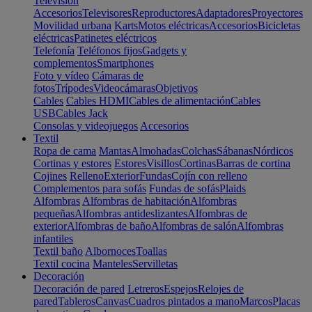
Televisión
Accesorios
Televisores
Reproductores
Adaptadores
Proyectores
Movilidad urbana
Karts
Motos eléctricas
Accesorios
Bicicletas
eléctricas
Patinetes eléctricos
Telefonía
Teléfonos fijos
Gadgets y
complementos
Smartphones
Foto y vídeo
Cámaras de
fotos
Trípodes
Videocámaras
Objetivos
Cables
Cables HDMI
Cables de alimentación
Cables
USB
Cables Jack
Consolas y videojuegos
Accesorios
Textil
Ropa de cama
Mantas
Almohadas
Colchas
Sábanas
Nórdicos
Cortinas y estores
Estores
Visillos
Cortinas
Barras de cortina
Cojines
Relleno
Exterior
Fundas
Cojín con relleno
Complementos para sofás
Fundas de sofás
Plaids
Alfombras
Alfombras de habitación
Alfombras
pequeñas
Alfombras antideslizantes
Alfombras de
exterior
Alfombras de baño
Alfombras de salón
Alfombras
infantiles
Textil baño
Albornoces
Toallas
Textil cocina
Manteles
Servilletas
Decoración
Decoración de pared
Letreros
Espejos
Relojes de
pared
Tableros
Canvas
Cuadros pintados a mano
Marcos
Placas