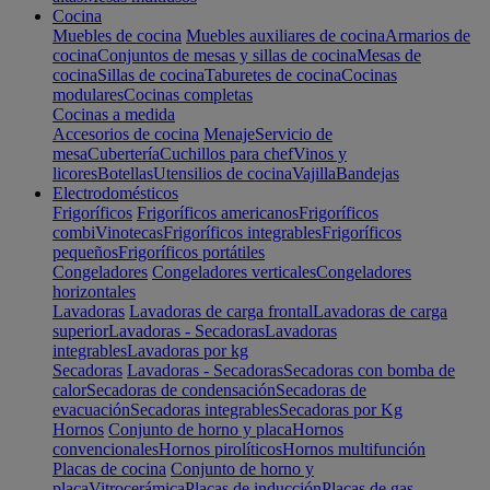
Cocina
Muebles de cocina
Muebles auxiliares de cocina
Armarios de
cocina
Conjuntos de mesas y sillas de cocina
Mesas de
cocina
Sillas de cocina
Taburetes de cocina
Cocinas
modulares
Cocinas completas
Cocinas a medida
Accesorios de cocina
Menaje
Servicio de
mesa
Cubertería
Cuchillos para chef
Vinos y
licores
Botellas
Utensilios de cocina
Vajilla
Bandejas
Electrodomésticos
Frigoríficos
Frigoríficos americanos
Frigoríficos
combi
Vinotecas
Frigoríficos integrables
Frigoríficos
pequeños
Frigoríficos portátiles
Congeladores
Congeladores verticales
Congeladores
horizontales
Lavadoras
Lavadoras de carga frontal
Lavadoras de carga
superior
Lavadoras - Secadoras
Lavadoras
integrables
Lavadoras por kg
Secadoras
Lavadoras - Secadoras
Secadoras con bomba de
calor
Secadoras de condensación
Secadoras de
evacuación
Secadoras integrables
Secadoras por Kg
Hornos
Conjunto de horno y placa
Hornos
convencionales
Hornos pirolíticos
Hornos multifunción
Placas de cocina
Conjunto de horno y
placa
Vitrocerámica
Placas de inducción
Placas de gas