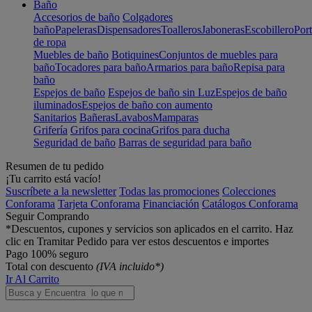
Baño
Accesorios de baño
Colgadores
baño
Papeleras
Dispensadores
Toalleros
Jaboneras
Escobillero
Port
de ropa
Muebles de baño
Botiquines
Conjuntos de muebles para
baño
Tocadores para baño
Armarios para baño
Repisa para
baño
Espejos de baño
Espejos de baño sin Luz
Espejos de baño
iluminados
Espejos de baño con aumento
Sanitarios
Bañeras
Lavabos
Mamparas
Grifería
Grifos para cocina
Grifos para ducha
Seguridad de baño
Barras de seguridad para baño
Resumen de tu pedido
¡Tu carrito está vacío!
Suscríbete a la newsletter
Todas las promociones
Colecciones
Conforama
Tarjeta Conforama
Financiación
Catálogos Conforama
Seguir Comprando
*Descuentos, cupones y servicios son aplicados en el carrito. Haz
clic en Tramitar Pedido para ver estos descuentos e importes
Pago 100% seguro
Total con descuento
(IVA incluido*)
Ir Al Carrito