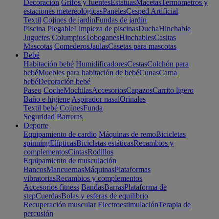
Decoración
Grifos y fuentes
Estatuas
Macetas
Termómetros y
estaciones metereológicas
Paneles
Cesped Artificial
Textil
Cojines de jardín
Fundas de jardín
Piscina
Plegable
Limpieza de piscinas
Ducha
Hinchable
Juguetes
Columpios
Toboganes
Hinchables
Casitas
Mascotas
Comederos
Jaulas
Casetas para mascotas
Bebé
Habitación bebé
Humidificadores
Cestas
Colchón para
bebé
Muebles para habitación de bebé
Cunas
Cama
bebé
Decoración bebé
Paseo
Coche
Mochilas
Accesorios
Capazos
Carrito ligero
Baño e higiene
Aspirador nasal
Orinales
Textil bebé
Cojines
Funda
Seguridad
Barreras
Deporte
Equipamiento de cardio
Máquinas de remo
Bicicletas
spinning
Elípticas
Bicicletas estáticas
Recambios y
complementos
Cintas
Rodillos
Equipamiento de musculación
Bancos
Mancuernas
Máquinas
Plataformas
vibratorias
Recambios y complementos
Accesorios fitness
Bandas
Barras
Plataforma de
step
Cuerdas
Bolas y esferas de equilibrio
Recuperación muscular
Electroestimulación
Terapia de
percusión