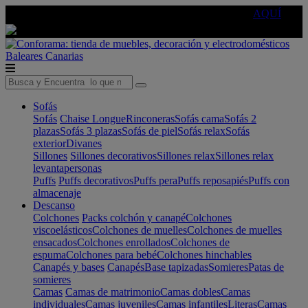
🔵Cambia tu electro con
-10% EXTRA
de descuento ☑️
AQUÍ
Baleares
Canarias
Sofás
Sofás
Chaise Longue
Rinconeras
Sofás cama
Sofás 2
plazas
Sofás 3 plazas
Sofás de piel
Sofás relax
Sofás
exterior
Divanes
Sillones
Sillones decorativos
Sillones relax
Sillones relax
levantapersonas
Puffs
Puffs decorativos
Puffs pera
Puffs reposapiés
Puffs con
almacenaje
Descanso
Colchones
Packs colchón y canapé
Colchones
viscoelásticos
Colchones de muelles
Colchones de muelles
ensacados
Colchones enrollados
Colchones de
espuma
Colchones para bebé
Colchones hinchables
Canapés y bases
Canapés
Base tapizadas
Somieres
Patas de
somieres
Camas
Camas de matrimonio
Camas dobles
Camas
individuales
Camas juveniles
Camas infantiles
Literas
Camas