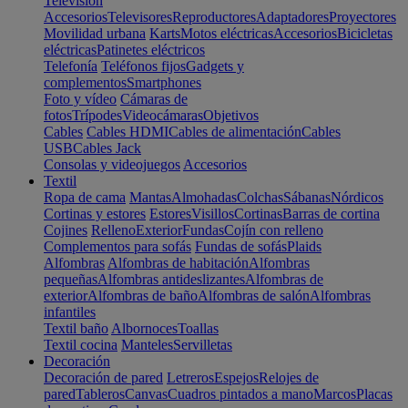
Televisión
Accesorios
Televisores
Reproductores
Adaptadores
Proyectores
Movilidad urbana
Karts
Motos eléctricas
Accesorios
Bicicletas
eléctricas
Patinetes eléctricos
Telefonía
Teléfonos fijos
Gadgets y
complementos
Smartphones
Foto y vídeo
Cámaras de
fotos
Trípodes
Videocámaras
Objetivos
Cables
Cables HDMI
Cables de alimentación
Cables
USB
Cables Jack
Consolas y videojuegos
Accesorios
Textil
Ropa de cama
Mantas
Almohadas
Colchas
Sábanas
Nórdicos
Cortinas y estores
Estores
Visillos
Cortinas
Barras de cortina
Cojines
Relleno
Exterior
Fundas
Cojín con relleno
Complementos para sofás
Fundas de sofás
Plaids
Alfombras
Alfombras de habitación
Alfombras
pequeñas
Alfombras antideslizantes
Alfombras de
exterior
Alfombras de baño
Alfombras de salón
Alfombras
infantiles
Textil baño
Albornoces
Toallas
Textil cocina
Manteles
Servilletas
Decoración
Decoración de pared
Letreros
Espejos
Relojes de
pared
Tableros
Canvas
Cuadros pintados a mano
Marcos
Placas