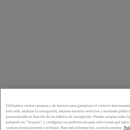
Utilizamos cookies propias y de terceros para garantizar el correcto funcionami
sitio web, analizar la navegación, mejorar nuestros servicios y mostrarte public
personalizada en función de tus hábitos de navegación. Puedes aceptar todas la
pulsando en “Aceptar”, o configurar tus preferencias para seleccionar qué tipos
cookies deseas permitir o rechazar. Para más información, consulta nuestra
Pol