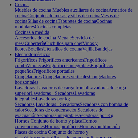
Cocina
Muebles de cocina
Muebles auxiliares de cocina
Armarios de
cocina
Conjuntos de mesas y sillas de cocina
Mesas de
cocina
Sillas de cocina
Taburetes de cocina
Cocinas
modulares
Cocinas completas
Cocinas a medida
Accesorios de cocina
Menaje
Servicio de
mesa
Cubertería
Cuchillos para chef
Vinos y
licores
Botellas
Utensilios de cocina
Vajilla
Bandejas
Electrodomésticos
Frigoríficos
Frigoríficos americanos
Frigoríficos
combi
Vinotecas
Frigoríficos integrables
Frigoríficos
pequeños
Frigoríficos portátiles
Congeladores
Congeladores verticales
Congeladores
horizontales
Lavadoras
Lavadoras de carga frontal
Lavadoras de carga
superior
Lavadoras - Secadoras
Lavadoras
integrables
Lavadoras por kg
Secadoras
Lavadoras - Secadoras
Secadoras con bomba de
calor
Secadoras de condensación
Secadoras de
evacuación
Secadoras integrables
Secadoras por Kg
Hornos
Conjunto de horno y placa
Hornos
convencionales
Hornos pirolíticos
Hornos multifunción
Placas de cocina
Conjunto de horno y
placa
Vitrocerámica
Placas de inducción
Placas de gas