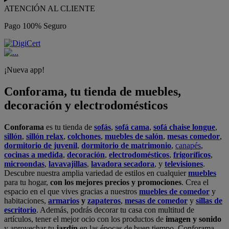
ATENCIÓN AL CLIENTE
Pago 100% Seguro
¡Nueva app!
Conforama, tu tienda de muebles,
decoración y electrodomésticos
Conforama
es tu tienda de
sofás
,
sofá cama
,
sofá chaise longue
,
sillón
,
sillón relax
,
colchones
,
muebles de salón
,
mesas comedor
,
dormitorio de juvenil
,
dormitorio de matrimonio
,
canapés
,
cocinas a medida
,
decoración
,
electrodomésticos
,
frigoríficos
,
microondas
,
lavavajillas
,
lavadora secadora
, y
televisiones
.
Descubre nuestra amplia variedad de estilos en cualquier
muebles
para tu hogar,
con los mejores precios y promociones
. Crea el
espacio en el que vives gracias a nuestros
muebles de comedor
y
habitaciones,
armarios
y
zapateros
,
mesas de comedor
y
sillas de
escritorio
. Además, podrás decorar tu casa con multitud de
artículos, tener el mejor ocio con los productos de
imagen y sonido
y aprovechar tu
jardín
en las épocas de buen tiempo. Conforama