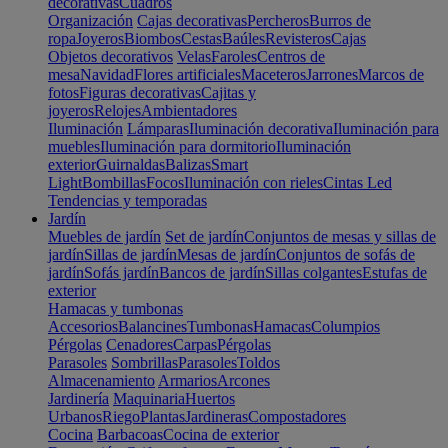
decorativas
Cuadros
Organización
Cajas decorativas
Percheros
Burros de
ropa
Joyeros
Biombos
Cestas
Baúles
Revisteros
Cajas
Objetos decorativos
Velas
Faroles
Centros de
mesa
Navidad
Flores artificiales
Maceteros
Jarrones
Marcos de
fotos
Figuras decorativas
Cajitas y
joyeros
Relojes
Ambientadores
Iluminación
Lámparas
Iluminación decorativa
Iluminación para
muebles
Iluminación para dormitorio
Iluminación
exterior
Guirnaldas
Balizas
Smart
Light
Bombillas
Focos
Iluminación con rieles
Cintas Led
Tendencias y temporadas
Jardín
Muebles de jardín
Set de jardín
Conjuntos de mesas y sillas de
jardín
Sillas de jardín
Mesas de jardín
Conjuntos de sofás de
jardín
Sofás jardín
Bancos de jardín
Sillas colgantes
Estufas de
exterior
Hamacas y tumbonas
Accesorios
Balancines
Tumbonas
Hamacas
Columpios
Pérgolas
Cenadores
Carpas
Pérgolas
Parasoles
Sombrillas
Parasoles
Toldos
Almacenamiento
Armarios
Arcones
Jardinería
Maquinaria
Huertos
Urbanos
Riego
Plantas
Jardineras
Compostadores
Cocina
Barbacoas
Cocina de exterior