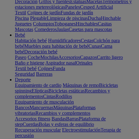
Decoración
Grifos y fuentes
Estatuas
Macetas
Termómetros y
estaciones metereológicas
Paneles
Cesped Artificial
Textil
Cojines de jardín
Fundas de jardín
Piscina
Plegable
Limpieza de piscinas
Ducha
Hinchable
Juguetes
Columpios
Toboganes
Hinchables
Casitas
Mascotas
Comederos
Jaulas
Casetas para mascotas
Bebé
Habitación bebé
Humidificadores
Cestas
Colchón para
bebé
Muebles para habitación de bebé
Cunas
Cama
bebé
Decoración bebé
Paseo
Coche
Mochilas
Accesorios
Capazos
Carrito ligero
Baño e higiene
Aspirador nasal
Orinales
Textil bebé
Cojines
Funda
Seguridad
Barreras
Deporte
Equipamiento de cardio
Máquinas de remo
Bicicletas
spinning
Elípticas
Bicicletas estáticas
Recambios y
complementos
Cintas
Rodillos
Equipamiento de musculación
Bancos
Mancuernas
Máquinas
Plataformas
vibratorias
Recambios y complementos
Accesorios fitness
Bandas
Barras
Plataforma de
step
Cuerdas
Bolas y esferas de equilibrio
Recuperación muscular
Electroestimulación
Terapia de
percusión