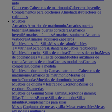
nido
Cabeceros
Cabeceros de matrimonio
Cabeceros juveniles
Complementos para colchones
Almohadas
Protectores de
colchones
Muebles
Armarios
Armarios de matrimonio
Armarios puertas
batientes
Armarios puertas correderas
Armarios
juvenil
Armarios infantiles
Armarios esquineros
Armarios
vestidores
Armarios auxiliares
Zapateros
Muebles de salón
Sillas
Mesas de salón
Muebles
TV
Vitrinas
Aparadores
Estanterias
Muebles recibidores
Muebles de cocina
Sillas de cocinas
Taburetes de cocina
Mesas
de cocina
Mesas y sillas de cocina
Muebles auxiliares de
cocina
Armarios de cocina
Cocinas modulares
Cocinas
completas
Cocinas a medida
Muebles de dormitorio
Camas matrimonio
Cabeceros de
matrimonio
Armarios de matrimonio
Mesitas de
noche
Comodas
Muebles de dormitorio juvenil
Muebles de oficina y teletrabajo
Escritorios
Sillas de
escritorio
Estanterías
Muebles de Gaming
Sillas gaming
Escritorios gaming
Sillas
Taburetes
Bancos
Sillas de comedor
Sillas
infantiles
Complementos para sillas
Mesas
Conjuntos de mesas y sillas
Mesas extensibles
Mesas
altas
Mesas multiusos