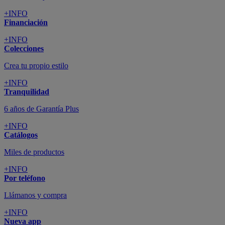
+INFO
Financiación
+INFO
Colecciones
Crea tu propio estilo
+INFO
Tranquilidad
6 años de Garantía Plus
+INFO
Catálogos
Miles de productos
+INFO
Por teléfono
Llámanos y compra
+INFO
Nueva app