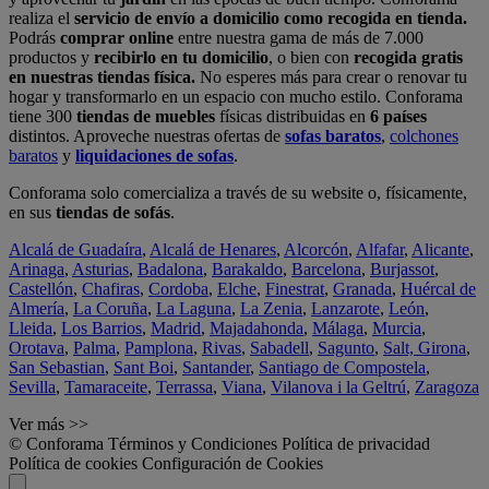
realiza el
servicio de envío a domicilio como recogida en tienda.
Podrás
comprar online
entre nuestra gama de más de 7.000
productos y
recibirlo en tu domicilio
, o bien con
recogida gratis
en nuestras tiendas física.
No esperes más para crear o renovar tu
hogar y transformarlo en un espacio con mucho estilo. Conforama
tiene 300
tiendas de muebles
físicas distribuidas en
6 países
distintos. Aproveche nuestras ofertas de
sofas baratos
,
colchones
baratos
y
liquidaciones de sofas
.
Conforama solo comercializa a través de su website o, físicamente,
en sus
tiendas de sofás
.
Alcalá de Guadaíra
,
Alcalá de Henares
,
Alcorcón
,
Alfafar
,
Alicante
,
Arinaga
,
Asturias
,
Badalona
,
Barakaldo
,
Barcelona
,
Burjassot
,
Castellón
,
Chafiras
,
Cordoba
,
Elche
,
Finestrat
,
Granada
,
Huércal de
Almería
,
La Coruña
,
La Laguna
,
La Zenia
,
Lanzarote
,
León
,
Lleida
,
Los Barrios
,
Madrid
,
Majadahonda
,
Málaga
,
Murcia
,
Orotava
,
Palma
,
Pamplona
,
Rivas
,
Sabadell
,
Sagunto
,
Salt, Girona
,
San Sebastian
,
Sant Boi
,
Santander
,
Santiago de Compostela
,
Sevilla
,
Tamaraceite
,
Terrassa
,
Viana
,
Vilanova i la Geltrú
,
Zaragoza
Ver más >>
© Conforama
Términos y Condiciones
Política de privacidad
Política de cookies
Configuración de Cookies