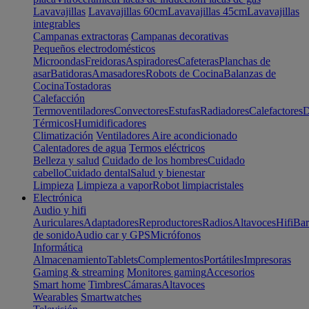
Lavavajillas
Lavavajillas 60cm
Lavavajillas 45cm
Lavavajillas
integrables
Campanas extractoras
Campanas decorativas
Pequeños electrodomésticos
Microondas
Freidoras
Aspiradores
Cafeteras
Planchas de
asar
Batidoras
Amasadores
Robots de Cocina
Balanzas de
Cocina
Tostadoras
Calefacción
Termoventiladores
Convectores
Estufas
Radiadores
Calefactores
D
Térmicos
Humidificadores
Climatización
Ventiladores
Aire acondicionado
Calentadores de agua
Termos eléctricos
Belleza y salud
Cuidado de los hombres
Cuidado
cabello
Cuidado dental
Salud y bienestar
Limpieza
Limpieza a vapor
Robot limpiacristales
Electrónica
Audio y hifi
Auriculares
Adaptadores
Reproductores
Radios
Altavoces
Hifi
Bar
de sonido
Audio car y GPS
Micrófonos
Informática
Almacenamiento
Tablets
Complementos
Portátiles
Impresoras
Gaming & streaming
Monitores gaming
Accesorios
Smart home
Timbres
Cámaras
Altavoces
Wearables
Smartwatches