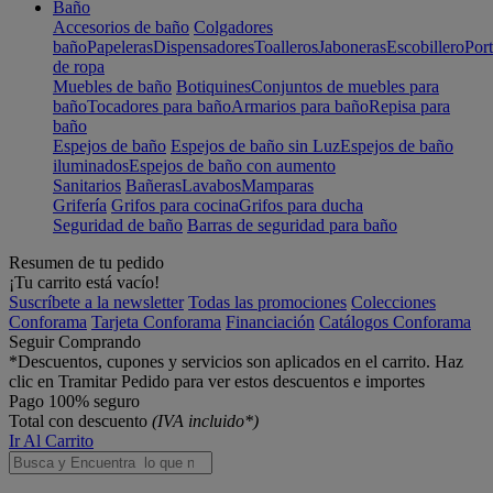
Baño
Accesorios de baño
Colgadores
baño
Papeleras
Dispensadores
Toalleros
Jaboneras
Escobillero
Port
de ropa
Muebles de baño
Botiquines
Conjuntos de muebles para
baño
Tocadores para baño
Armarios para baño
Repisa para
baño
Espejos de baño
Espejos de baño sin Luz
Espejos de baño
iluminados
Espejos de baño con aumento
Sanitarios
Bañeras
Lavabos
Mamparas
Grifería
Grifos para cocina
Grifos para ducha
Seguridad de baño
Barras de seguridad para baño
Resumen de tu pedido
¡Tu carrito está vacío!
Suscríbete a la newsletter
Todas las promociones
Colecciones
Conforama
Tarjeta Conforama
Financiación
Catálogos Conforama
Seguir Comprando
*Descuentos, cupones y servicios son aplicados en el carrito. Haz
clic en Tramitar Pedido para ver estos descuentos e importes
Pago 100% seguro
Total con descuento
(IVA incluido*)
Ir Al Carrito