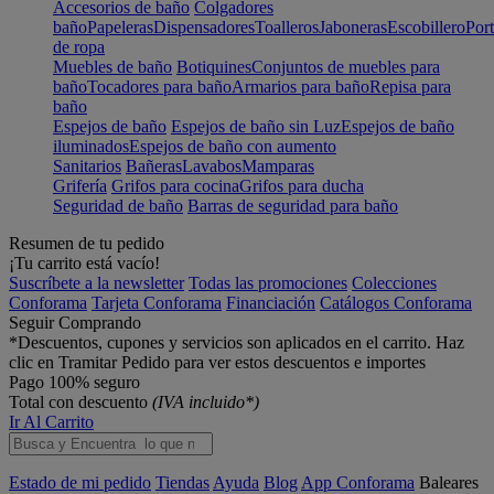
Accesorios de baño
Colgadores
baño
Papeleras
Dispensadores
Toalleros
Jaboneras
Escobillero
Port
de ropa
Muebles de baño
Botiquines
Conjuntos de muebles para
baño
Tocadores para baño
Armarios para baño
Repisa para
baño
Espejos de baño
Espejos de baño sin Luz
Espejos de baño
iluminados
Espejos de baño con aumento
Sanitarios
Bañeras
Lavabos
Mamparas
Grifería
Grifos para cocina
Grifos para ducha
Seguridad de baño
Barras de seguridad para baño
Resumen de tu pedido
¡Tu carrito está vacío!
Suscríbete a la newsletter
Todas las promociones
Colecciones
Conforama
Tarjeta Conforama
Financiación
Catálogos Conforama
Seguir Comprando
*Descuentos, cupones y servicios son aplicados en el carrito. Haz
clic en Tramitar Pedido para ver estos descuentos e importes
Pago 100% seguro
Total con descuento
(IVA incluido*)
Ir Al Carrito
Estado de mi pedido
Tiendas
Ayuda
Blog
App Conforama
Baleares