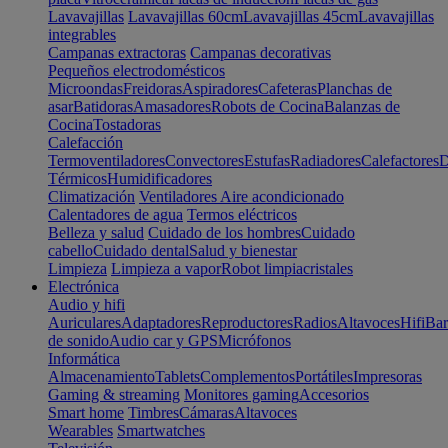
Lavavajillas
Lavavajillas 60cm
Lavavajillas 45cm
Lavavajillas
integrables
Campanas extractoras
Campanas decorativas
Pequeños electrodomésticos
Microondas
Freidoras
Aspiradores
Cafeteras
Planchas de
asar
Batidoras
Amasadores
Robots de Cocina
Balanzas de
Cocina
Tostadoras
Calefacción
Termoventiladores
Convectores
Estufas
Radiadores
Calefactores
D
Térmicos
Humidificadores
Climatización
Ventiladores
Aire acondicionado
Calentadores de agua
Termos eléctricos
Belleza y salud
Cuidado de los hombres
Cuidado
cabello
Cuidado dental
Salud y bienestar
Limpieza
Limpieza a vapor
Robot limpiacristales
Electrónica
Audio y hifi
Auriculares
Adaptadores
Reproductores
Radios
Altavoces
Hifi
Bar
de sonido
Audio car y GPS
Micrófonos
Informática
Almacenamiento
Tablets
Complementos
Portátiles
Impresoras
Gaming & streaming
Monitores gaming
Accesorios
Smart home
Timbres
Cámaras
Altavoces
Wearables
Smartwatches