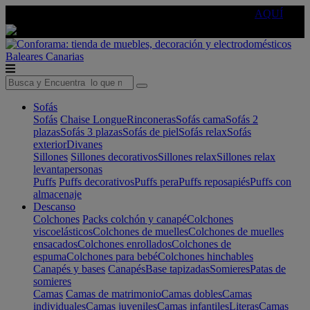
🔵Cambia tu electro con
-10% EXTRA
de descuento ☑️
AQUÍ
Baleares
Canarias
Sofás
Sofás
Chaise Longue
Rinconeras
Sofás cama
Sofás 2
plazas
Sofás 3 plazas
Sofás de piel
Sofás relax
Sofás
exterior
Divanes
Sillones
Sillones decorativos
Sillones relax
Sillones relax
levantapersonas
Puffs
Puffs decorativos
Puffs pera
Puffs reposapiés
Puffs con
almacenaje
Descanso
Colchones
Packs colchón y canapé
Colchones
viscoelásticos
Colchones de muelles
Colchones de muelles
ensacados
Colchones enrollados
Colchones de
espuma
Colchones para bebé
Colchones hinchables
Canapés y bases
Canapés
Base tapizadas
Somieres
Patas de
somieres
Camas
Camas de matrimonio
Camas dobles
Camas
individuales
Camas juveniles
Camas infantiles
Literas
Camas