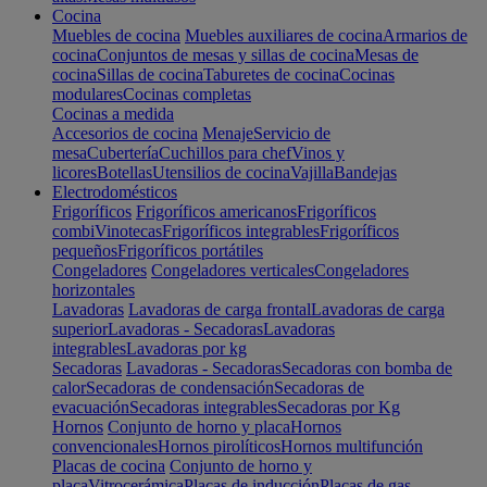
Cocina
Muebles de cocina
Muebles auxiliares de cocina
Armarios de
cocina
Conjuntos de mesas y sillas de cocina
Mesas de
cocina
Sillas de cocina
Taburetes de cocina
Cocinas
modulares
Cocinas completas
Cocinas a medida
Accesorios de cocina
Menaje
Servicio de
mesa
Cubertería
Cuchillos para chef
Vinos y
licores
Botellas
Utensilios de cocina
Vajilla
Bandejas
Electrodomésticos
Frigoríficos
Frigoríficos americanos
Frigoríficos
combi
Vinotecas
Frigoríficos integrables
Frigoríficos
pequeños
Frigoríficos portátiles
Congeladores
Congeladores verticales
Congeladores
horizontales
Lavadoras
Lavadoras de carga frontal
Lavadoras de carga
superior
Lavadoras - Secadoras
Lavadoras
integrables
Lavadoras por kg
Secadoras
Lavadoras - Secadoras
Secadoras con bomba de
calor
Secadoras de condensación
Secadoras de
evacuación
Secadoras integrables
Secadoras por Kg
Hornos
Conjunto de horno y placa
Hornos
convencionales
Hornos pirolíticos
Hornos multifunción
Placas de cocina
Conjunto de horno y
placa
Vitrocerámica
Placas de inducción
Placas de gas