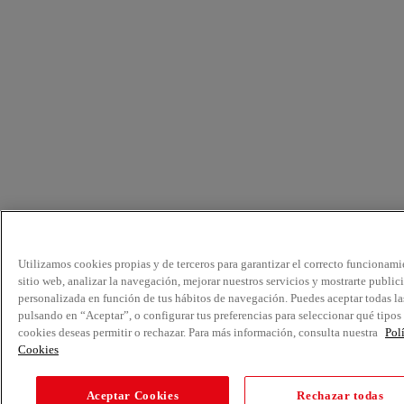
Utilizamos cookies propias y de terceros para garantizar el correcto funcionami
sitio web, analizar la navegación, mejorar nuestros servicios y mostrarte public
personalizada en función de tus hábitos de navegación. Puedes aceptar todas la
pulsando en “Aceptar”, o configurar tus preferencias para seleccionar qué tipos
cookies deseas permitir o rechazar. Para más información, consulta nuestra
Pol
Cookies
Aceptar Cookies
Rechazar todas