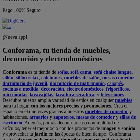
Pago 100% Seguro
¡Nueva app!
Conforama, tu tienda de muebles,
decoración y electrodomésticos
Conforama
es tu tienda de
sofás
,
sofá cama
,
sofá chaise longue
,
sillón
,
sillón relax
,
colchones
,
muebles de salón
,
mesas comedor
,
dormitorio de juvenil
,
dormitorio de matrimonio
,
canapés
,
cocinas a medida
,
decoración
,
electrodomésticos
,
frigoríficos
,
microondas
,
lavavajillas
,
lavadora secadora
, y
televisiones
.
Descubre nuestra amplia variedad de estilos en cualquier
muebles
para tu hogar,
con los mejores precios y promociones
. Crea el
espacio en el que vives gracias a nuestros
muebles de comedor
y
habitaciones,
armarios
y
zapateros
,
mesas de comedor
y
sillas de
escritorio
. Además, podrás decorar tu casa con multitud de
artículos, tener el mejor ocio con los productos de
imagen y sonido
y aprovechar tu
jardín
en las épocas de buen tiempo. Conforama
realiza el
servicio de envío a domicilio como recogida en tienda.