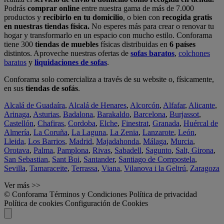
Podrás
comprar online
entre nuestra gama de más de 7.000
productos y
recibirlo en tu domicilio
, o bien con
recogida gratis
en nuestras tiendas física.
No esperes más para crear o renovar tu
hogar y transformarlo en un espacio con mucho estilo. Conforama
tiene 300
tiendas de muebles
físicas distribuidas en
6 países
distintos. Aproveche nuestras ofertas de
sofas baratos
,
colchones
baratos
y
liquidaciones de sofas
.
Conforama solo comercializa a través de su website o, físicamente,
en sus
tiendas de sofás
.
Alcalá de Guadaíra
,
Alcalá de Henares
,
Alcorcón
,
Alfafar
,
Alicante
,
Arinaga
,
Asturias
,
Badalona
,
Barakaldo
,
Barcelona
,
Burjassot
,
Castellón
,
Chafiras
,
Cordoba
,
Elche
,
Finestrat
,
Granada
,
Huércal de
Almería
,
La Coruña
,
La Laguna
,
La Zenia
,
Lanzarote
,
León
,
Lleida
,
Los Barrios
,
Madrid
,
Majadahonda
,
Málaga
,
Murcia
,
Orotava
,
Palma
,
Pamplona
,
Rivas
,
Sabadell
,
Sagunto
,
Salt, Girona
,
San Sebastian
,
Sant Boi
,
Santander
,
Santiago de Compostela
,
Sevilla
,
Tamaraceite
,
Terrassa
,
Viana
,
Vilanova i la Geltrú
,
Zaragoza
Ver más >>
© Conforama
Términos y Condiciones
Política de privacidad
Política de cookies
Configuración de Cookies