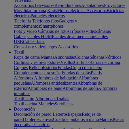
Televisión
Accesorios
Televisores
Reproductores
Adaptadores
Proyectores
Movilidad urbana
Karts
Motos eléctricas
Accesorios
Bicicletas
eléctricas
Patinetes eléctricos
Telefonía
Teléfonos fijos
Gadgets y
complementos
Smartphones
Foto y vídeo
Cámaras de fotos
Trípodes
Videocámaras
Cables
Cables HDMI
Cables de alimentación
Cables
USB
Cables Jack
Consolas y videojuegos
Accesorios
Textil
Ropa de cama
Mantas
Almohadas
Colchas
Sábanas
Nórdicos
Cortinas y estores
Estores
Visillos
Cortinas
Barras de cortina
Cojines
Relleno
Exterior
Fundas
Cojín con relleno
Complementos para sofás
Fundas de sofás
Plaids
Alfombras
Alfombras de habitación
Alfombras
pequeñas
Alfombras antideslizantes
Alfombras de
exterior
Alfombras de baño
Alfombras de salón
Alfombras
infantiles
Textil baño
Albornoces
Toallas
Textil cocina
Manteles
Servilletas
Decoración
Decoración de pared
Letreros
Espejos
Relojes de
pared
Tableros
Canvas
Cuadros pintados a mano
Marcos
Placas
decorativas
Cuadros