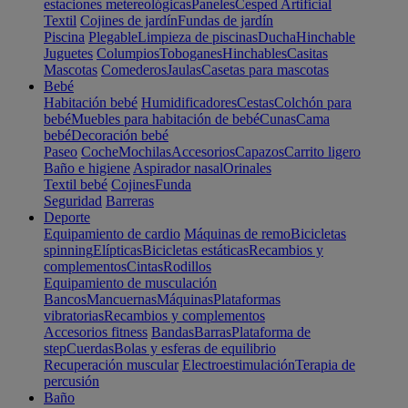
estaciones metereológicas
Paneles
Cesped Artificial
Textil
Cojines de jardín
Fundas de jardín
Piscina
Plegable
Limpieza de piscinas
Ducha
Hinchable
Juguetes
Columpios
Toboganes
Hinchables
Casitas
Mascotas
Comederos
Jaulas
Casetas para mascotas
Bebé
Habitación bebé
Humidificadores
Cestas
Colchón para
bebé
Muebles para habitación de bebé
Cunas
Cama
bebé
Decoración bebé
Paseo
Coche
Mochilas
Accesorios
Capazos
Carrito ligero
Baño e higiene
Aspirador nasal
Orinales
Textil bebé
Cojines
Funda
Seguridad
Barreras
Deporte
Equipamiento de cardio
Máquinas de remo
Bicicletas
spinning
Elípticas
Bicicletas estáticas
Recambios y
complementos
Cintas
Rodillos
Equipamiento de musculación
Bancos
Mancuernas
Máquinas
Plataformas
vibratorias
Recambios y complementos
Accesorios fitness
Bandas
Barras
Plataforma de
step
Cuerdas
Bolas y esferas de equilibrio
Recuperación muscular
Electroestimulación
Terapia de
percusión
Baño