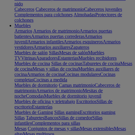
nido
Cabeceros
Cabeceros de matrimonio
Cabeceros juveniles
Complementos para colchones
Almohadas
Protectores de
colchones
Muebles
Armarios
Armarios de matrimonio
Armarios puertas
batientes
Armarios puertas correderas
Armarios
juvenil
Armarios infantiles
Armarios esquineros
Armarios
vestidores
Armarios auxiliares
Zapateros
Muebles de salón
Sillas
Mesas de salón
Muebles
TV
Vitrinas
Aparadores
Estanterias
Muebles recibidores
Muebles de cocina
Sillas de cocinas
Taburetes de cocina
Mesas
de cocina
Mesas y sillas de cocina
Muebles auxiliares de
cocina
Armarios de cocina
Cocinas modulares
Cocinas
completas
Cocinas a medida
Muebles de dormitorio
Camas matrimonio
Cabeceros de
matrimonio
Armarios de matrimonio
Mesitas de
noche
Comodas
Muebles de dormitorio juvenil
Muebles de oficina y teletrabajo
Escritorios
Sillas de
escritorio
Estanterías
Muebles de Gaming
Sillas gaming
Escritorios gaming
Sillas
Taburetes
Bancos
Sillas de comedor
Sillas
infantiles
Complementos para sillas
Mesas
Conjuntos de mesas y sillas
Mesas extensibles
Mesas
altas
Mesas multiusos