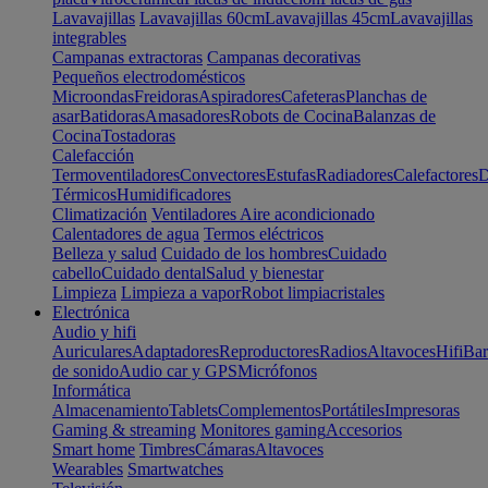
Lavavajillas
Lavavajillas 60cm
Lavavajillas 45cm
Lavavajillas
integrables
Campanas extractoras
Campanas decorativas
Pequeños electrodomésticos
Microondas
Freidoras
Aspiradores
Cafeteras
Planchas de
asar
Batidoras
Amasadores
Robots de Cocina
Balanzas de
Cocina
Tostadoras
Calefacción
Termoventiladores
Convectores
Estufas
Radiadores
Calefactores
D
Térmicos
Humidificadores
Climatización
Ventiladores
Aire acondicionado
Calentadores de agua
Termos eléctricos
Belleza y salud
Cuidado de los hombres
Cuidado
cabello
Cuidado dental
Salud y bienestar
Limpieza
Limpieza a vapor
Robot limpiacristales
Electrónica
Audio y hifi
Auriculares
Adaptadores
Reproductores
Radios
Altavoces
Hifi
Bar
de sonido
Audio car y GPS
Micrófonos
Informática
Almacenamiento
Tablets
Complementos
Portátiles
Impresoras
Gaming & streaming
Monitores gaming
Accesorios
Smart home
Timbres
Cámaras
Altavoces
Wearables
Smartwatches