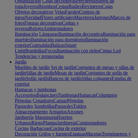
Organización
Cajas decorativas
Percheros
Burros de
ropa
Joyeros
Biombos
Cestas
Baúles
Revisteros
Cajas
Objetos decorativos
Velas
Faroles
Centros de
mesa
Navidad
Flores artificiales
Maceteros
Jarrones
Marcos de
fotos
Figuras decorativas
Cajitas y
joyeros
Relojes
Ambientadores
Iluminación
Lámparas
Iluminación decorativa
Iluminación para
muebles
Iluminación para dormitorio
Iluminación
exterior
Guirnaldas
Balizas
Smart
Light
Bombillas
Focos
Iluminación con rieles
Cintas Led
Tendencias y temporadas
Jardín
Muebles de jardín
Set de jardín
Conjuntos de mesas y sillas de
jardín
Sillas de jardín
Mesas de jardín
Conjuntos de sofás de
jardín
Sofás jardín
Bancos de jardín
Sillas colgantes
Estufas de
exterior
Hamacas y tumbonas
Accesorios
Balancines
Tumbonas
Hamacas
Columpios
Pérgolas
Cenadores
Carpas
Pérgolas
Parasoles
Sombrillas
Parasoles
Toldos
Almacenamiento
Armarios
Arcones
Jardinería
Maquinaria
Huertos
Urbanos
Riego
Plantas
Jardineras
Compostadores
Cocina
Barbacoas
Cocina de exterior
Decoración
Grifos y fuentes
Estatuas
Macetas
Termómetros y