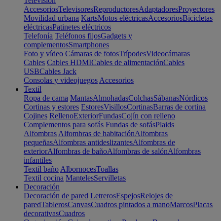
Televisión
Accesorios
Televisores
Reproductores
Adaptadores
Proyectores
Movilidad urbana
Karts
Motos eléctricas
Accesorios
Bicicletas
eléctricas
Patinetes eléctricos
Telefonía
Teléfonos fijos
Gadgets y
complementos
Smartphones
Foto y vídeo
Cámaras de fotos
Trípodes
Videocámaras
Cables
Cables HDMI
Cables de alimentación
Cables
USB
Cables Jack
Consolas y videojuegos
Accesorios
Textil
Ropa de cama
Mantas
Almohadas
Colchas
Sábanas
Nórdicos
Cortinas y estores
Estores
Visillos
Cortinas
Barras de cortina
Cojines
Relleno
Exterior
Fundas
Cojín con relleno
Complementos para sofás
Fundas de sofás
Plaids
Alfombras
Alfombras de habitación
Alfombras
pequeñas
Alfombras antideslizantes
Alfombras de
exterior
Alfombras de baño
Alfombras de salón
Alfombras
infantiles
Textil baño
Albornoces
Toallas
Textil cocina
Manteles
Servilletas
Decoración
Decoración de pared
Letreros
Espejos
Relojes de
pared
Tableros
Canvas
Cuadros pintados a mano
Marcos
Placas
decorativas
Cuadros