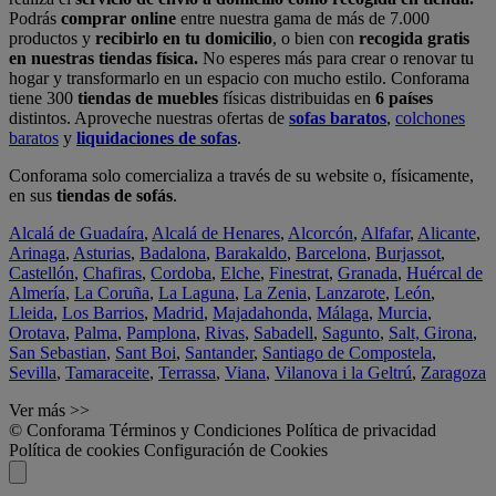
Podrás
comprar online
entre nuestra gama de más de 7.000
productos y
recibirlo en tu domicilio
, o bien con
recogida gratis
en nuestras tiendas física.
No esperes más para crear o renovar tu
hogar y transformarlo en un espacio con mucho estilo. Conforama
tiene 300
tiendas de muebles
físicas distribuidas en
6 países
distintos. Aproveche nuestras ofertas de
sofas baratos
,
colchones
baratos
y
liquidaciones de sofas
.
Conforama solo comercializa a través de su website o, físicamente,
en sus
tiendas de sofás
.
Alcalá de Guadaíra
,
Alcalá de Henares
,
Alcorcón
,
Alfafar
,
Alicante
,
Arinaga
,
Asturias
,
Badalona
,
Barakaldo
,
Barcelona
,
Burjassot
,
Castellón
,
Chafiras
,
Cordoba
,
Elche
,
Finestrat
,
Granada
,
Huércal de
Almería
,
La Coruña
,
La Laguna
,
La Zenia
,
Lanzarote
,
León
,
Lleida
,
Los Barrios
,
Madrid
,
Majadahonda
,
Málaga
,
Murcia
,
Orotava
,
Palma
,
Pamplona
,
Rivas
,
Sabadell
,
Sagunto
,
Salt, Girona
,
San Sebastian
,
Sant Boi
,
Santander
,
Santiago de Compostela
,
Sevilla
,
Tamaraceite
,
Terrassa
,
Viana
,
Vilanova i la Geltrú
,
Zaragoza
Ver más >>
© Conforama
Términos y Condiciones
Política de privacidad
Política de cookies
Configuración de Cookies