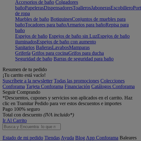
Accesorios de baño
Colgadores
baño
Papeleras
Dispensadores
Toalleros
Jaboneras
Escobillero
Port
de ropa
Muebles de baño
Botiquines
Conjuntos de muebles para
baño
Tocadores para baño
Armarios para baño
Repisa para
baño
Espejos de baño
Espejos de baño sin Luz
Espejos de baño
iluminados
Espejos de baño con aumento
Sanitarios
Bañeras
Lavabos
Mamparas
Grifería
Grifos para cocina
Grifos para ducha
Seguridad de baño
Barras de seguridad para baño
Resumen de tu pedido
¡Tu carrito está vacío!
Suscríbete a la newsletter
Todas las promociones
Colecciones
Conforama
Tarjeta Conforama
Financiación
Catálogos Conforama
Seguir Comprando
*Descuentos, cupones y servicios son aplicados en el carrito. Haz
clic en Tramitar Pedido para ver estos descuentos e importes
Pago 100% seguro
Total con descuento
(IVA incluido*)
Ir Al Carrito
Estado de mi pedido
Tiendas
Ayuda
Blog
App Conforama
Baleares