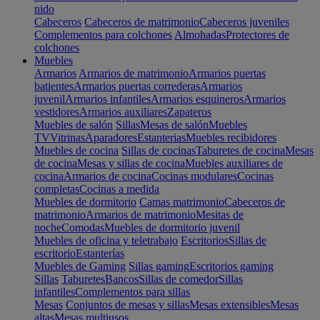
nido
Cabeceros
Cabeceros de matrimonio
Cabeceros juveniles
Complementos para colchones
Almohadas
Protectores de
colchones
Muebles
Armarios
Armarios de matrimonio
Armarios puertas
batientes
Armarios puertas correderas
Armarios
juvenil
Armarios infantiles
Armarios esquineros
Armarios
vestidores
Armarios auxiliares
Zapateros
Muebles de salón
Sillas
Mesas de salón
Muebles
TV
Vitrinas
Aparadores
Estanterias
Muebles recibidores
Muebles de cocina
Sillas de cocinas
Taburetes de cocina
Mesas
de cocina
Mesas y sillas de cocina
Muebles auxiliares de
cocina
Armarios de cocina
Cocinas modulares
Cocinas
completas
Cocinas a medida
Muebles de dormitorio
Camas matrimonio
Cabeceros de
matrimonio
Armarios de matrimonio
Mesitas de
noche
Comodas
Muebles de dormitorio juvenil
Muebles de oficina y teletrabajo
Escritorios
Sillas de
escritorio
Estanterías
Muebles de Gaming
Sillas gaming
Escritorios gaming
Sillas
Taburetes
Bancos
Sillas de comedor
Sillas
infantiles
Complementos para sillas
Mesas
Conjuntos de mesas y sillas
Mesas extensibles
Mesas
altas
Mesas multiusos