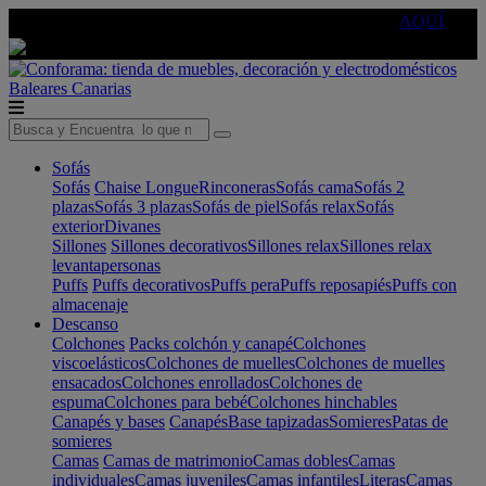
🔵Cambia tu electro con
-10% EXTRA
de descuento ☑️
AQUÍ
Baleares
Canarias
Sofás
Sofás
Chaise Longue
Rinconeras
Sofás cama
Sofás 2
plazas
Sofás 3 plazas
Sofás de piel
Sofás relax
Sofás
exterior
Divanes
Sillones
Sillones decorativos
Sillones relax
Sillones relax
levantapersonas
Puffs
Puffs decorativos
Puffs pera
Puffs reposapiés
Puffs con
almacenaje
Descanso
Colchones
Packs colchón y canapé
Colchones
viscoelásticos
Colchones de muelles
Colchones de muelles
ensacados
Colchones enrollados
Colchones de
espuma
Colchones para bebé
Colchones hinchables
Canapés y bases
Canapés
Base tapizadas
Somieres
Patas de
somieres
Camas
Camas de matrimonio
Camas dobles
Camas
individuales
Camas juveniles
Camas infantiles
Literas
Camas