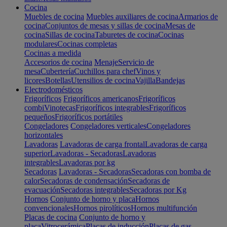
Cocina
Muebles de cocina
Muebles auxiliares de cocina
Armarios de
cocina
Conjuntos de mesas y sillas de cocina
Mesas de
cocina
Sillas de cocina
Taburetes de cocina
Cocinas
modulares
Cocinas completas
Cocinas a medida
Accesorios de cocina
Menaje
Servicio de
mesa
Cubertería
Cuchillos para chef
Vinos y
licores
Botellas
Utensilios de cocina
Vajilla
Bandejas
Electrodomésticos
Frigoríficos
Frigoríficos americanos
Frigoríficos
combi
Vinotecas
Frigoríficos integrables
Frigoríficos
pequeños
Frigoríficos portátiles
Congeladores
Congeladores verticales
Congeladores
horizontales
Lavadoras
Lavadoras de carga frontal
Lavadoras de carga
superior
Lavadoras - Secadoras
Lavadoras
integrables
Lavadoras por kg
Secadoras
Lavadoras - Secadoras
Secadoras con bomba de
calor
Secadoras de condensación
Secadoras de
evacuación
Secadoras integrables
Secadoras por Kg
Hornos
Conjunto de horno y placa
Hornos
convencionales
Hornos pirolíticos
Hornos multifunción
Placas de cocina
Conjunto de horno y
placa
Vitrocerámica
Placas de inducción
Placas de gas