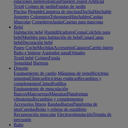
estaciones metereológicas
Paneles
Cesped Artificial
Textil
Cojines de jardín
Fundas de jardín
Piscina
Plegable
Limpieza de piscinas
Ducha
Hinchable
Juguetes
Columpios
Toboganes
Hinchables
Casitas
Mascotas
Comederos
Jaulas
Casetas para mascotas
Bebé
Habitación bebé
Humidificadores
Cestas
Colchón para
bebé
Muebles para habitación de bebé
Cunas
Cama
bebé
Decoración bebé
Paseo
Coche
Mochilas
Accesorios
Capazos
Carrito ligero
Baño e higiene
Aspirador nasal
Orinales
Textil bebé
Cojines
Funda
Seguridad
Barreras
Deporte
Equipamiento de cardio
Máquinas de remo
Bicicletas
spinning
Elípticas
Bicicletas estáticas
Recambios y
complementos
Cintas
Rodillos
Equipamiento de musculación
Bancos
Mancuernas
Máquinas
Plataformas
vibratorias
Recambios y complementos
Accesorios fitness
Bandas
Barras
Plataforma de
step
Cuerdas
Bolas y esferas de equilibrio
Recuperación muscular
Electroestimulación
Terapia de
percusión
Baño