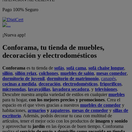
Pago 100% Seguro
¡Nueva app!
Conforama, tu tienda de muebles,
decoración y electrodomésticos
Conforama
es tu tienda de
sofás
,
sofá cama
,
sofá chaise longue
,
sillón
,
sillón relax
,
colchones
,
muebles de salón
,
mesas comedor
,
dormitorio de juvenil
,
dormitorio de matrimonio
,
canapés
,
cocinas a medida
,
decoración
,
electrodomésticos
,
frigoríficos
,
microondas
,
lavavajillas
,
lavadora secadora
, y
televisiones
.
Descubre nuestra amplia variedad de estilos en cualquier
muebles
para tu hogar,
con los mejores precios y promociones
. Crea el
espacio en el que vives gracias a nuestros
muebles de comedor
y
habitaciones,
armarios
y
zapateros
,
mesas de comedor
y
sillas de
escritorio
. Además, podrás decorar tu casa con multitud de
artículos, tener el mejor ocio con los productos de
imagen y sonido
y aprovechar tu
jardín
en las épocas de buen tiempo. Conforama
realiza el
servicio de envío a domicilio como recogida en tienda.