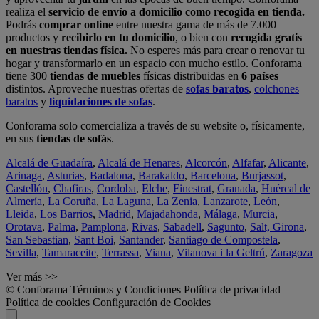
realiza el
servicio de envío a domicilio como recogida en tienda.
Podrás
comprar online
entre nuestra gama de más de 7.000
productos y
recibirlo en tu domicilio
, o bien con
recogida gratis
en nuestras tiendas física.
No esperes más para crear o renovar tu
hogar y transformarlo en un espacio con mucho estilo. Conforama
tiene 300
tiendas de muebles
físicas distribuidas en
6 países
distintos. Aproveche nuestras ofertas de
sofas baratos
,
colchones
baratos
y
liquidaciones de sofas
.
Conforama solo comercializa a través de su website o, físicamente,
en sus
tiendas de sofás
.
Alcalá de Guadaíra
,
Alcalá de Henares
,
Alcorcón
,
Alfafar
,
Alicante
,
Arinaga
,
Asturias
,
Badalona
,
Barakaldo
,
Barcelona
,
Burjassot
,
Castellón
,
Chafiras
,
Cordoba
,
Elche
,
Finestrat
,
Granada
,
Huércal de
Almería
,
La Coruña
,
La Laguna
,
La Zenia
,
Lanzarote
,
León
,
Lleida
,
Los Barrios
,
Madrid
,
Majadahonda
,
Málaga
,
Murcia
,
Orotava
,
Palma
,
Pamplona
,
Rivas
,
Sabadell
,
Sagunto
,
Salt, Girona
,
San Sebastian
,
Sant Boi
,
Santander
,
Santiago de Compostela
,
Sevilla
,
Tamaraceite
,
Terrassa
,
Viana
,
Vilanova i la Geltrú
,
Zaragoza
Ver más >>
© Conforama
Términos y Condiciones
Política de privacidad
Política de cookies
Configuración de Cookies