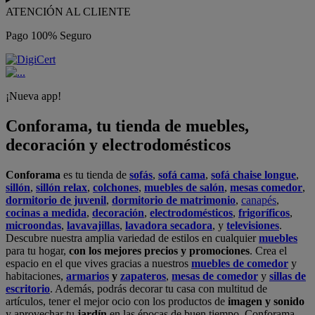
ATENCIÓN AL CLIENTE
Pago 100% Seguro
¡Nueva app!
Conforama, tu tienda de muebles,
decoración y electrodomésticos
Conforama
es tu tienda de
sofás
,
sofá cama
,
sofá chaise longue
,
sillón
,
sillón relax
,
colchones
,
muebles de salón
,
mesas comedor
,
dormitorio de juvenil
,
dormitorio de matrimonio
,
canapés
,
cocinas a medida
,
decoración
,
electrodomésticos
,
frigoríficos
,
microondas
,
lavavajillas
,
lavadora secadora
, y
televisiones
.
Descubre nuestra amplia variedad de estilos en cualquier
muebles
para tu hogar,
con los mejores precios y promociones
. Crea el
espacio en el que vives gracias a nuestros
muebles de comedor
y
habitaciones,
armarios
y
zapateros
,
mesas de comedor
y
sillas de
escritorio
. Además, podrás decorar tu casa con multitud de
artículos, tener el mejor ocio con los productos de
imagen y sonido
y aprovechar tu
jardín
en las épocas de buen tiempo. Conforama