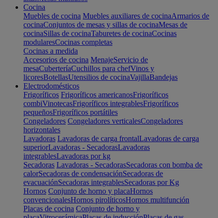
Cocina
Muebles de cocina
Muebles auxiliares de cocina
Armarios de
cocina
Conjuntos de mesas y sillas de cocina
Mesas de
cocina
Sillas de cocina
Taburetes de cocina
Cocinas
modulares
Cocinas completas
Cocinas a medida
Accesorios de cocina
Menaje
Servicio de
mesa
Cubertería
Cuchillos para chef
Vinos y
licores
Botellas
Utensilios de cocina
Vajilla
Bandejas
Electrodomésticos
Frigoríficos
Frigoríficos americanos
Frigoríficos
combi
Vinotecas
Frigoríficos integrables
Frigoríficos
pequeños
Frigoríficos portátiles
Congeladores
Congeladores verticales
Congeladores
horizontales
Lavadoras
Lavadoras de carga frontal
Lavadoras de carga
superior
Lavadoras - Secadoras
Lavadoras
integrables
Lavadoras por kg
Secadoras
Lavadoras - Secadoras
Secadoras con bomba de
calor
Secadoras de condensación
Secadoras de
evacuación
Secadoras integrables
Secadoras por Kg
Hornos
Conjunto de horno y placa
Hornos
convencionales
Hornos pirolíticos
Hornos multifunción
Placas de cocina
Conjunto de horno y
placa
Vitrocerámica
Placas de inducción
Placas de gas