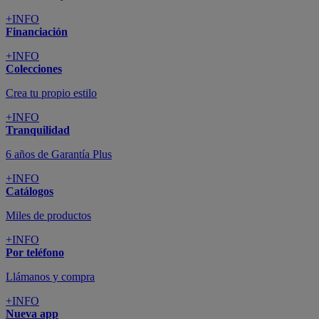
+INFO
Financiación
+INFO
Colecciones
Crea tu propio estilo
+INFO
Tranquilidad
6 años de Garantía Plus
+INFO
Catálogos
Miles de productos
+INFO
Por teléfono
Llámanos y compra
+INFO
Nueva app