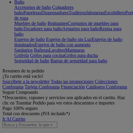
Baño
Accesorios de baño
Colgadores
baño
Papeleras
Dispensadores
Toalleros
Jaboneras
Escobillero
Port
de ropa
Muebles de baño
Botiquines
Conjuntos de muebles para
baño
Tocadores para baño
Armarios para baño
Repisa para
baño
Espejos de baño
Espejos de baño sin Luz
Espejos de baño
iluminados
Espejos de baño con aumento
Sanitarios
Bañeras
Lavabos
Mamparas
Grifería
Grifos para cocina
Grifos para ducha
Seguridad de baño
Barras de seguridad para baño
Resumen de tu pedido
¡Tu carrito está vacío!
Suscríbete a la newsletter
Todas las promociones
Colecciones
Conforama
Tarjeta Conforama
Financiación
Catálogos Conforama
Seguir Comprando
*Descuentos, cupones y servicios son aplicados en el carrito. Haz
clic en Tramitar Pedido para ver estos descuentos e importes
Pago 100% seguro
Total con descuento
(IVA incluido*)
Ir Al Carrito