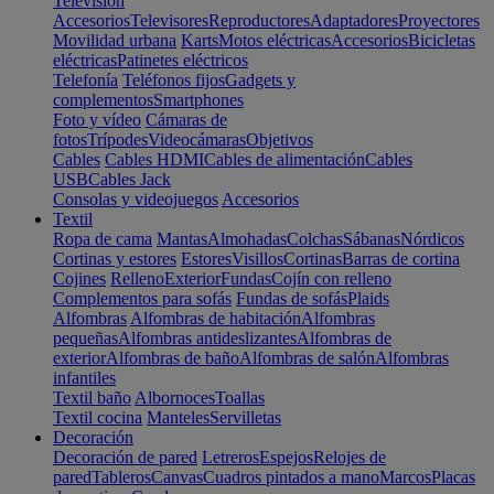
Televisión
Accesorios
Televisores
Reproductores
Adaptadores
Proyectores
Movilidad urbana
Karts
Motos eléctricas
Accesorios
Bicicletas
eléctricas
Patinetes eléctricos
Telefonía
Teléfonos fijos
Gadgets y
complementos
Smartphones
Foto y vídeo
Cámaras de
fotos
Trípodes
Videocámaras
Objetivos
Cables
Cables HDMI
Cables de alimentación
Cables
USB
Cables Jack
Consolas y videojuegos
Accesorios
Textil
Ropa de cama
Mantas
Almohadas
Colchas
Sábanas
Nórdicos
Cortinas y estores
Estores
Visillos
Cortinas
Barras de cortina
Cojines
Relleno
Exterior
Fundas
Cojín con relleno
Complementos para sofás
Fundas de sofás
Plaids
Alfombras
Alfombras de habitación
Alfombras
pequeñas
Alfombras antideslizantes
Alfombras de
exterior
Alfombras de baño
Alfombras de salón
Alfombras
infantiles
Textil baño
Albornoces
Toallas
Textil cocina
Manteles
Servilletas
Decoración
Decoración de pared
Letreros
Espejos
Relojes de
pared
Tableros
Canvas
Cuadros pintados a mano
Marcos
Placas