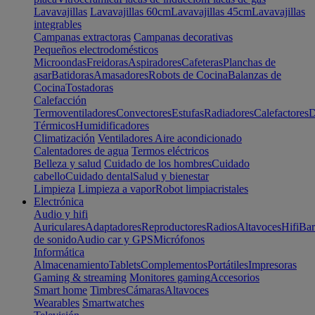
Lavavajillas
Lavavajillas 60cm
Lavavajillas 45cm
Lavavajillas
integrables
Campanas extractoras
Campanas decorativas
Pequeños electrodomésticos
Microondas
Freidoras
Aspiradores
Cafeteras
Planchas de
asar
Batidoras
Amasadores
Robots de Cocina
Balanzas de
Cocina
Tostadoras
Calefacción
Termoventiladores
Convectores
Estufas
Radiadores
Calefactores
D
Térmicos
Humidificadores
Climatización
Ventiladores
Aire acondicionado
Calentadores de agua
Termos eléctricos
Belleza y salud
Cuidado de los hombres
Cuidado
cabello
Cuidado dental
Salud y bienestar
Limpieza
Limpieza a vapor
Robot limpiacristales
Electrónica
Audio y hifi
Auriculares
Adaptadores
Reproductores
Radios
Altavoces
Hifi
Bar
de sonido
Audio car y GPS
Micrófonos
Informática
Almacenamiento
Tablets
Complementos
Portátiles
Impresoras
Gaming & streaming
Monitores gaming
Accesorios
Smart home
Timbres
Cámaras
Altavoces
Wearables
Smartwatches