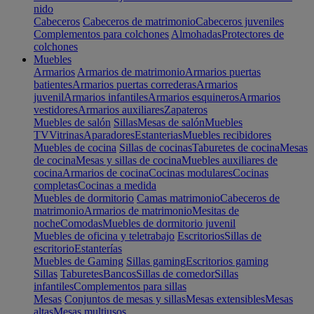
nido
Cabeceros
Cabeceros de matrimonio
Cabeceros juveniles
Complementos para colchones
Almohadas
Protectores de
colchones
Muebles
Armarios
Armarios de matrimonio
Armarios puertas
batientes
Armarios puertas correderas
Armarios
juvenil
Armarios infantiles
Armarios esquineros
Armarios
vestidores
Armarios auxiliares
Zapateros
Muebles de salón
Sillas
Mesas de salón
Muebles
TV
Vitrinas
Aparadores
Estanterias
Muebles recibidores
Muebles de cocina
Sillas de cocinas
Taburetes de cocina
Mesas
de cocina
Mesas y sillas de cocina
Muebles auxiliares de
cocina
Armarios de cocina
Cocinas modulares
Cocinas
completas
Cocinas a medida
Muebles de dormitorio
Camas matrimonio
Cabeceros de
matrimonio
Armarios de matrimonio
Mesitas de
noche
Comodas
Muebles de dormitorio juvenil
Muebles de oficina y teletrabajo
Escritorios
Sillas de
escritorio
Estanterías
Muebles de Gaming
Sillas gaming
Escritorios gaming
Sillas
Taburetes
Bancos
Sillas de comedor
Sillas
infantiles
Complementos para sillas
Mesas
Conjuntos de mesas y sillas
Mesas extensibles
Mesas
altas
Mesas multiusos