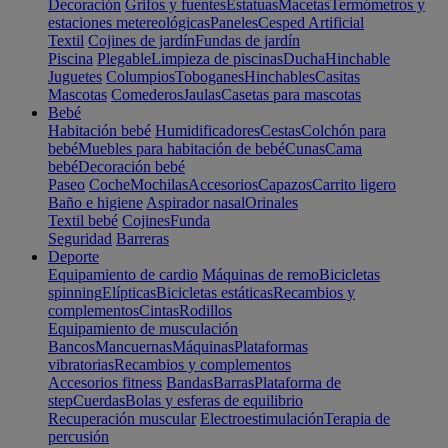
Decoración
Grifos y fuentes
Estatuas
Macetas
Termómetros y
estaciones metereológicas
Paneles
Cesped Artificial
Textil
Cojines de jardín
Fundas de jardín
Piscina
Plegable
Limpieza de piscinas
Ducha
Hinchable
Juguetes
Columpios
Toboganes
Hinchables
Casitas
Mascotas
Comederos
Jaulas
Casetas para mascotas
Bebé
Habitación bebé
Humidificadores
Cestas
Colchón para
bebé
Muebles para habitación de bebé
Cunas
Cama
bebé
Decoración bebé
Paseo
Coche
Mochilas
Accesorios
Capazos
Carrito ligero
Baño e higiene
Aspirador nasal
Orinales
Textil bebé
Cojines
Funda
Seguridad
Barreras
Deporte
Equipamiento de cardio
Máquinas de remo
Bicicletas
spinning
Elípticas
Bicicletas estáticas
Recambios y
complementos
Cintas
Rodillos
Equipamiento de musculación
Bancos
Mancuernas
Máquinas
Plataformas
vibratorias
Recambios y complementos
Accesorios fitness
Bandas
Barras
Plataforma de
step
Cuerdas
Bolas y esferas de equilibrio
Recuperación muscular
Electroestimulación
Terapia de
percusión