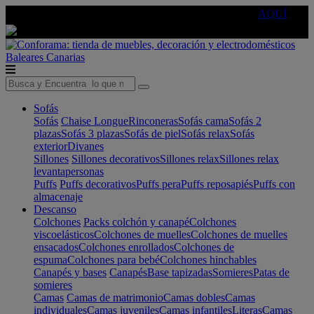
🔵Cambia tu electro con
-10% EXTRA
de descuento ☑️
AQUÍ
Baleares
Canarias
Sofás
Sofás
Chaise Longue
Rinconeras
Sofás cama
Sofás 2
plazas
Sofás 3 plazas
Sofás de piel
Sofás relax
Sofás
exterior
Divanes
Sillones
Sillones decorativos
Sillones relax
Sillones relax
levantapersonas
Puffs
Puffs decorativos
Puffs pera
Puffs reposapiés
Puffs con
almacenaje
Descanso
Colchones
Packs colchón y canapé
Colchones
viscoelásticos
Colchones de muelles
Colchones de muelles
ensacados
Colchones enrollados
Colchones de
espuma
Colchones para bebé
Colchones hinchables
Canapés y bases
Canapés
Base tapizadas
Somieres
Patas de
somieres
Camas
Camas de matrimonio
Camas dobles
Camas
individuales
Camas juveniles
Camas infantiles
Literas
Camas