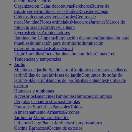
decorativas
Cuadros
Organización
Cajas decorativas
Percheros
Burros de
ropa
Joyeros
Biombos
Cestas
Baúles
Revisteros
Cajas
Objetos decorativos
Velas
Faroles
Centros de
mesa
Navidad
Flores artificiales
Maceteros
Jarrones
Marcos de
fotos
Figuras decorativas
Cajitas y
joyeros
Relojes
Ambientadores
Iluminación
Lámparas
Iluminación decorativa
Iluminación para
muebles
Iluminación para dormitorio
Iluminación
exterior
Guirnaldas
Balizas
Smart
Light
Bombillas
Focos
Iluminación con rieles
Cintas Led
Tendencias y temporadas
Jardín
Muebles de jardín
Set de jardín
Conjuntos de mesas y sillas de
jardín
Sillas de jardín
Mesas de jardín
Conjuntos de sofás de
jardín
Sofás jardín
Bancos de jardín
Sillas colgantes
Estufas de
exterior
Hamacas y tumbonas
Accesorios
Balancines
Tumbonas
Hamacas
Columpios
Pérgolas
Cenadores
Carpas
Pérgolas
Parasoles
Sombrillas
Parasoles
Toldos
Almacenamiento
Armarios
Arcones
Jardinería
Maquinaria
Huertos
Urbanos
Riego
Plantas
Jardineras
Compostadores
Cocina
Barbacoas
Cocina de exterior