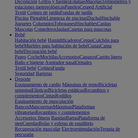
Decoración
Grifos y fuentes
Estatuas
Macetas
Termómetros y
estaciones metereológicas
Paneles
Cesped Artificial
Textil
Cojines de jardín
Fundas de jardín
Piscina
Plegable
Limpieza de piscinas
Ducha
Hinchable
Juguetes
Columpios
Toboganes
Hinchables
Casitas
Mascotas
Comederos
Jaulas
Casetas para mascotas
Bebé
Habitación bebé
Humidificadores
Cestas
Colchón para
bebé
Muebles para habitación de bebé
Cunas
Cama
bebé
Decoración bebé
Paseo
Coche
Mochilas
Accesorios
Capazos
Carrito ligero
Baño e higiene
Aspirador nasal
Orinales
Textil bebé
Cojines
Funda
Seguridad
Barreras
Deporte
Equipamiento de cardio
Máquinas de remo
Bicicletas
spinning
Elípticas
Bicicletas estáticas
Recambios y
complementos
Cintas
Rodillos
Equipamiento de musculación
Bancos
Mancuernas
Máquinas
Plataformas
vibratorias
Recambios y complementos
Accesorios fitness
Bandas
Barras
Plataforma de
step
Cuerdas
Bolas y esferas de equilibrio
Recuperación muscular
Electroestimulación
Terapia de
percusión