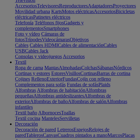
Televisión
Accesorios
Televisores
Reproductores
Adaptadores
Proyectores
Movilidad urbana
Karts
Motos eléctricas
Accesorios
Bicicletas
eléctricas
Patinetes eléctricos
Telefonía
Teléfonos fijos
Gadgets y
complementos
Smartphones
Foto y vídeo
Cámaras de
fotos
Trípodes
Videocámaras
Objetivos
Cables
Cables HDMI
Cables de alimentación
Cables
USB
Cables Jack
Consolas y videojuegos
Accesorios
Textil
Ropa de cama
Mantas
Almohadas
Colchas
Sábanas
Nórdicos
Cortinas y estores
Estores
Visillos
Cortinas
Barras de cortina
Cojines
Relleno
Exterior
Fundas
Cojín con relleno
Complementos para sofás
Fundas de sofás
Plaids
Alfombras
Alfombras de habitación
Alfombras
pequeñas
Alfombras antideslizantes
Alfombras de
exterior
Alfombras de baño
Alfombras de salón
Alfombras
infantiles
Textil baño
Albornoces
Toallas
Textil cocina
Manteles
Servilletas
Decoración
Decoración de pared
Letreros
Espejos
Relojes de
pared
Tableros
Canvas
Cuadros pintados a mano
Marcos
Placas