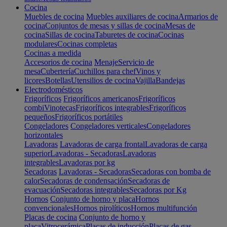
Cocina
Muebles de cocina
Muebles auxiliares de cocina
Armarios de
cocina
Conjuntos de mesas y sillas de cocina
Mesas de
cocina
Sillas de cocina
Taburetes de cocina
Cocinas
modulares
Cocinas completas
Cocinas a medida
Accesorios de cocina
Menaje
Servicio de
mesa
Cubertería
Cuchillos para chef
Vinos y
licores
Botellas
Utensilios de cocina
Vajilla
Bandejas
Electrodomésticos
Frigoríficos
Frigoríficos americanos
Frigoríficos
combi
Vinotecas
Frigoríficos integrables
Frigoríficos
pequeños
Frigoríficos portátiles
Congeladores
Congeladores verticales
Congeladores
horizontales
Lavadoras
Lavadoras de carga frontal
Lavadoras de carga
superior
Lavadoras - Secadoras
Lavadoras
integrables
Lavadoras por kg
Secadoras
Lavadoras - Secadoras
Secadoras con bomba de
calor
Secadoras de condensación
Secadoras de
evacuación
Secadoras integrables
Secadoras por Kg
Hornos
Conjunto de horno y placa
Hornos
convencionales
Hornos pirolíticos
Hornos multifunción
Placas de cocina
Conjunto de horno y
placa
Vitrocerámica
Placas de inducción
Placas de gas