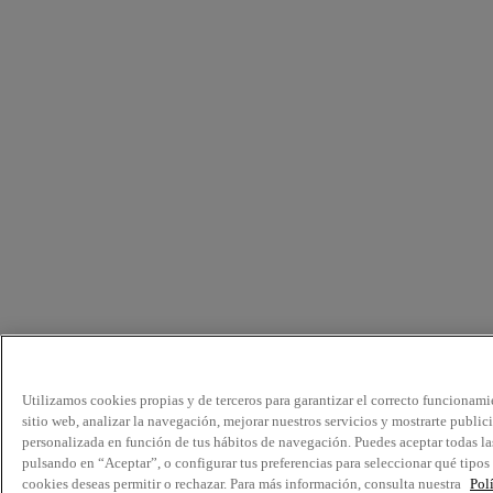
Utilizamos cookies propias y de terceros para garantizar el correcto funcionami
sitio web, analizar la navegación, mejorar nuestros servicios y mostrarte public
personalizada en función de tus hábitos de navegación. Puedes aceptar todas la
pulsando en “Aceptar”, o configurar tus preferencias para seleccionar qué tipos
cookies deseas permitir o rechazar. Para más información, consulta nuestra
Pol