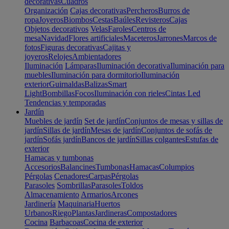
decorativas
Cuadros
Organización
Cajas decorativas
Percheros
Burros de
ropa
Joyeros
Biombos
Cestas
Baúles
Revisteros
Cajas
Objetos decorativos
Velas
Faroles
Centros de
mesa
Navidad
Flores artificiales
Maceteros
Jarrones
Marcos de
fotos
Figuras decorativas
Cajitas y
joyeros
Relojes
Ambientadores
Iluminación
Lámparas
Iluminación decorativa
Iluminación para
muebles
Iluminación para dormitorio
Iluminación
exterior
Guirnaldas
Balizas
Smart
Light
Bombillas
Focos
Iluminación con rieles
Cintas Led
Tendencias y temporadas
Jardín
Muebles de jardín
Set de jardín
Conjuntos de mesas y sillas de
jardín
Sillas de jardín
Mesas de jardín
Conjuntos de sofás de
jardín
Sofás jardín
Bancos de jardín
Sillas colgantes
Estufas de
exterior
Hamacas y tumbonas
Accesorios
Balancines
Tumbonas
Hamacas
Columpios
Pérgolas
Cenadores
Carpas
Pérgolas
Parasoles
Sombrillas
Parasoles
Toldos
Almacenamiento
Armarios
Arcones
Jardinería
Maquinaria
Huertos
Urbanos
Riego
Plantas
Jardineras
Compostadores
Cocina
Barbacoas
Cocina de exterior