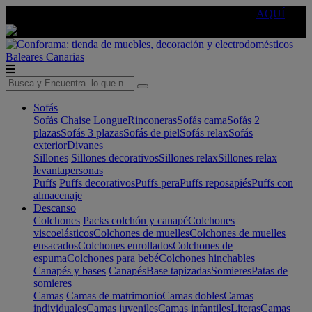
🔵Cambia tu electro con
-10% EXTRA
de descuento ☑️
AQUÍ
Baleares
Canarias
Sofás
Sofás
Chaise Longue
Rinconeras
Sofás cama
Sofás 2
plazas
Sofás 3 plazas
Sofás de piel
Sofás relax
Sofás
exterior
Divanes
Sillones
Sillones decorativos
Sillones relax
Sillones relax
levantapersonas
Puffs
Puffs decorativos
Puffs pera
Puffs reposapiés
Puffs con
almacenaje
Descanso
Colchones
Packs colchón y canapé
Colchones
viscoelásticos
Colchones de muelles
Colchones de muelles
ensacados
Colchones enrollados
Colchones de
espuma
Colchones para bebé
Colchones hinchables
Canapés y bases
Canapés
Base tapizadas
Somieres
Patas de
somieres
Camas
Camas de matrimonio
Camas dobles
Camas
individuales
Camas juveniles
Camas infantiles
Literas
Camas