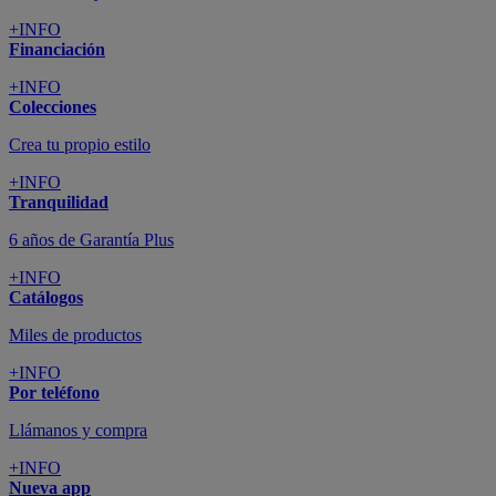
+INFO
Financiación
+INFO
Colecciones
Crea tu propio estilo
+INFO
Tranquilidad
6 años de Garantía Plus
+INFO
Catálogos
Miles de productos
+INFO
Por teléfono
Llámanos y compra
+INFO
Nueva app