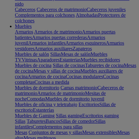
nido
Cabeceros
Cabeceros de matrimonio
Cabeceros juveniles
Complementos para colchones
Almohadas
Protectores de
colchones
Muebles
Armarios
Armarios de matrimonio
Armarios puertas
batientes
Armarios puertas correderas
Armarios
juvenil
Armarios infantiles
Armarios esquineros
Armarios
vestidores
Armarios auxiliares
Zapateros
Muebles de salón
Sillas
Mesas de salón
Muebles
TV
Vitrinas
Aparadores
Estanterias
Muebles recibidores
Muebles de cocina
Sillas de cocinas
Taburetes de cocina
Mesas
de cocina
Mesas y sillas de cocina
Muebles auxiliares de
cocina
Armarios de cocina
Cocinas modulares
Cocinas
completas
Cocinas a medida
Muebles de dormitorio
Camas matrimonio
Cabeceros de
matrimonio
Armarios de matrimonio
Mesitas de
noche
Comodas
Muebles de dormitorio juvenil
Muebles de oficina y teletrabajo
Escritorios
Sillas de
escritorio
Estanterías
Muebles de Gaming
Sillas gaming
Escritorios gaming
Sillas
Taburetes
Bancos
Sillas de comedor
Sillas
infantiles
Complementos para sillas
Mesas
Conjuntos de mesas y sillas
Mesas extensibles
Mesas
altas
Mesas multiusos