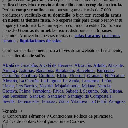
realiza el
servicio de envío a domicilio como recogida en tienda.
Podrás
comprar online
entre nuestra gama de más de 7.000
productos y
recibirlo en tu domicilio
, o bien con
recogida gratis
en nuestras tiendas física.
No esperes más para crear o renovar tu
hogar y transformarlo en un espacio con mucho estilo. Conforama
tiene 300
tiendas de muebles
físicas distribuidas en
6 países
distintos. Aproveche nuestras ofertas de
sofas baratos
,
colchones
baratos
y
liquidaciones de sofas
.
Conforama solo comercializa a través de su website o, físicamente,
en sus
tiendas de sofás
.
Alcalá de Guadaíra
,
Alcalá de Henares
,
Alcorcón
,
Alfafar
,
Alicante
,
Arinaga
,
Asturias
,
Badalona
,
Barakaldo
,
Barcelona
,
Burjassot
,
Castellón
,
Chafiras
,
Cordoba
,
Elche
,
Finestrat
,
Granada
,
Huércal de
Almería
,
La Coruña
,
La Laguna
,
La Zenia
,
Lanzarote
,
León
,
Lleida
,
Los Barrios
,
Madrid
,
Majadahonda
,
Málaga
,
Murcia
,
Orotava
,
Palma
,
Pamplona
,
Rivas
,
Sabadell
,
Sagunto
,
Salt, Girona
,
San Sebastian
,
Sant Boi
,
Santander
,
Santiago de Compostela
,
Sevilla
,
Tamaraceite
,
Terrassa
,
Viana
,
Vilanova i la Geltrú
,
Zaragoza
Ver más >>
© Conforama
Términos y Condiciones
Política de privacidad
Política de cookies
Configuración de Cookies