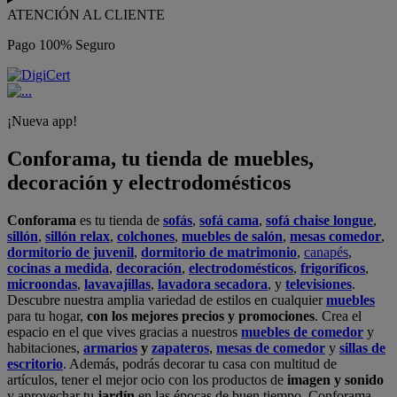
ATENCIÓN AL CLIENTE
Pago 100% Seguro
¡Nueva app!
Conforama, tu tienda de muebles,
decoración y electrodomésticos
Conforama
es tu tienda de
sofás
,
sofá cama
,
sofá chaise longue
,
sillón
,
sillón relax
,
colchones
,
muebles de salón
,
mesas comedor
,
dormitorio de juvenil
,
dormitorio de matrimonio
,
canapés
,
cocinas a medida
,
decoración
,
electrodomésticos
,
frigoríficos
,
microondas
,
lavavajillas
,
lavadora secadora
, y
televisiones
.
Descubre nuestra amplia variedad de estilos en cualquier
muebles
para tu hogar,
con los mejores precios y promociones
. Crea el
espacio en el que vives gracias a nuestros
muebles de comedor
y
habitaciones,
armarios
y
zapateros
,
mesas de comedor
y
sillas de
escritorio
. Además, podrás decorar tu casa con multitud de
artículos, tener el mejor ocio con los productos de
imagen y sonido
y aprovechar tu
jardín
en las épocas de buen tiempo. Conforama