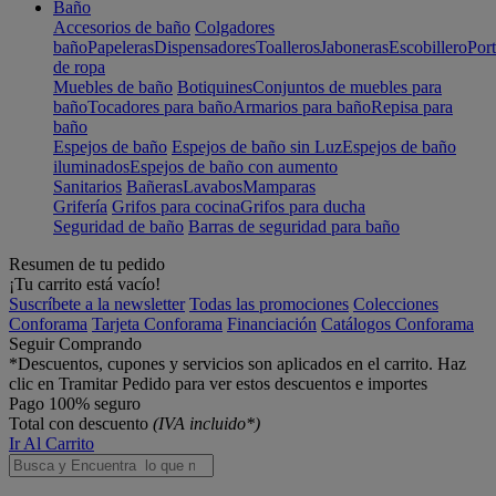
Baño
Accesorios de baño
Colgadores
baño
Papeleras
Dispensadores
Toalleros
Jaboneras
Escobillero
Port
de ropa
Muebles de baño
Botiquines
Conjuntos de muebles para
baño
Tocadores para baño
Armarios para baño
Repisa para
baño
Espejos de baño
Espejos de baño sin Luz
Espejos de baño
iluminados
Espejos de baño con aumento
Sanitarios
Bañeras
Lavabos
Mamparas
Grifería
Grifos para cocina
Grifos para ducha
Seguridad de baño
Barras de seguridad para baño
Resumen de tu pedido
¡Tu carrito está vacío!
Suscríbete a la newsletter
Todas las promociones
Colecciones
Conforama
Tarjeta Conforama
Financiación
Catálogos Conforama
Seguir Comprando
*Descuentos, cupones y servicios son aplicados en el carrito. Haz
clic en Tramitar Pedido para ver estos descuentos e importes
Pago 100% seguro
Total con descuento
(IVA incluido*)
Ir Al Carrito