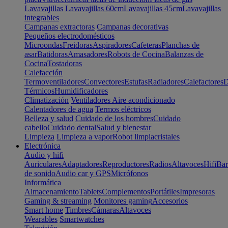
Lavavajillas
Lavavajillas 60cm
Lavavajillas 45cm
Lavavajillas
integrables
Campanas extractoras
Campanas decorativas
Pequeños electrodomésticos
Microondas
Freidoras
Aspiradores
Cafeteras
Planchas de
asar
Batidoras
Amasadores
Robots de Cocina
Balanzas de
Cocina
Tostadoras
Calefacción
Termoventiladores
Convectores
Estufas
Radiadores
Calefactores
D
Térmicos
Humidificadores
Climatización
Ventiladores
Aire acondicionado
Calentadores de agua
Termos eléctricos
Belleza y salud
Cuidado de los hombres
Cuidado
cabello
Cuidado dental
Salud y bienestar
Limpieza
Limpieza a vapor
Robot limpiacristales
Electrónica
Audio y hifi
Auriculares
Adaptadores
Reproductores
Radios
Altavoces
Hifi
Bar
de sonido
Audio car y GPS
Micrófonos
Informática
Almacenamiento
Tablets
Complementos
Portátiles
Impresoras
Gaming & streaming
Monitores gaming
Accesorios
Smart home
Timbres
Cámaras
Altavoces
Wearables
Smartwatches