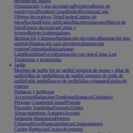
decorativas
Cuadros
Organización
Cajas decorativas
Percheros
Burros de
ropa
Joyeros
Biombos
Cestas
Baúles
Revisteros
Cajas
Objetos decorativos
Velas
Faroles
Centros de
mesa
Navidad
Flores artificiales
Maceteros
Jarrones
Marcos de
fotos
Figuras decorativas
Cajitas y
joyeros
Relojes
Ambientadores
Iluminación
Lámparas
Iluminación decorativa
Iluminación para
muebles
Iluminación para dormitorio
Iluminación
exterior
Guirnaldas
Balizas
Smart
Light
Bombillas
Focos
Iluminación con rieles
Cintas Led
Tendencias y temporadas
Jardín
Muebles de jardín
Set de jardín
Conjuntos de mesas y sillas de
jardín
Sillas de jardín
Mesas de jardín
Conjuntos de sofás de
jardín
Sofás jardín
Bancos de jardín
Sillas colgantes
Estufas de
exterior
Hamacas y tumbonas
Accesorios
Balancines
Tumbonas
Hamacas
Columpios
Pérgolas
Cenadores
Carpas
Pérgolas
Parasoles
Sombrillas
Parasoles
Toldos
Almacenamiento
Armarios
Arcones
Jardinería
Maquinaria
Huertos
Urbanos
Riego
Plantas
Jardineras
Compostadores
Cocina
Barbacoas
Cocina de exterior