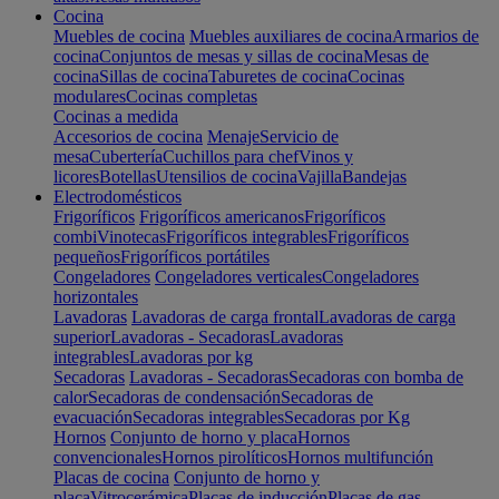
Cocina
Muebles de cocina
Muebles auxiliares de cocina
Armarios de
cocina
Conjuntos de mesas y sillas de cocina
Mesas de
cocina
Sillas de cocina
Taburetes de cocina
Cocinas
modulares
Cocinas completas
Cocinas a medida
Accesorios de cocina
Menaje
Servicio de
mesa
Cubertería
Cuchillos para chef
Vinos y
licores
Botellas
Utensilios de cocina
Vajilla
Bandejas
Electrodomésticos
Frigoríficos
Frigoríficos americanos
Frigoríficos
combi
Vinotecas
Frigoríficos integrables
Frigoríficos
pequeños
Frigoríficos portátiles
Congeladores
Congeladores verticales
Congeladores
horizontales
Lavadoras
Lavadoras de carga frontal
Lavadoras de carga
superior
Lavadoras - Secadoras
Lavadoras
integrables
Lavadoras por kg
Secadoras
Lavadoras - Secadoras
Secadoras con bomba de
calor
Secadoras de condensación
Secadoras de
evacuación
Secadoras integrables
Secadoras por Kg
Hornos
Conjunto de horno y placa
Hornos
convencionales
Hornos pirolíticos
Hornos multifunción
Placas de cocina
Conjunto de horno y
placa
Vitrocerámica
Placas de inducción
Placas de gas