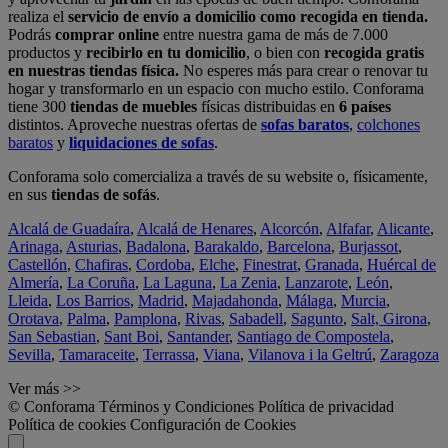
realiza el
servicio de envío a domicilio como recogida en tienda.
Podrás
comprar online
entre nuestra gama de más de 7.000
productos y
recibirlo en tu domicilio
, o bien con
recogida gratis
en nuestras tiendas física.
No esperes más para crear o renovar tu
hogar y transformarlo en un espacio con mucho estilo. Conforama
tiene 300
tiendas de muebles
físicas distribuidas en
6 países
distintos. Aproveche nuestras ofertas de
sofas baratos
,
colchones
baratos
y
liquidaciones de sofas
.
Conforama solo comercializa a través de su website o, físicamente,
en sus
tiendas de sofás
.
Alcalá de Guadaíra
,
Alcalá de Henares
,
Alcorcón
,
Alfafar
,
Alicante
,
Arinaga
,
Asturias
,
Badalona
,
Barakaldo
,
Barcelona
,
Burjassot
,
Castellón
,
Chafiras
,
Cordoba
,
Elche
,
Finestrat
,
Granada
,
Huércal de
Almería
,
La Coruña
,
La Laguna
,
La Zenia
,
Lanzarote
,
León
,
Lleida
,
Los Barrios
,
Madrid
,
Majadahonda
,
Málaga
,
Murcia
,
Orotava
,
Palma
,
Pamplona
,
Rivas
,
Sabadell
,
Sagunto
,
Salt, Girona
,
San Sebastian
,
Sant Boi
,
Santander
,
Santiago de Compostela
,
Sevilla
,
Tamaraceite
,
Terrassa
,
Viana
,
Vilanova i la Geltrú
,
Zaragoza
Ver más >>
© Conforama
Términos y Condiciones
Política de privacidad
Política de cookies
Configuración de Cookies