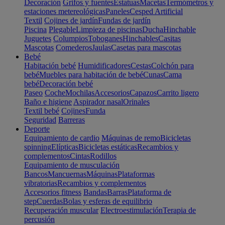
Decoración
Grifos y fuentes
Estatuas
Macetas
Termómetros y
estaciones metereológicas
Paneles
Cesped Artificial
Textil
Cojines de jardín
Fundas de jardín
Piscina
Plegable
Limpieza de piscinas
Ducha
Hinchable
Juguetes
Columpios
Toboganes
Hinchables
Casitas
Mascotas
Comederos
Jaulas
Casetas para mascotas
Bebé
Habitación bebé
Humidificadores
Cestas
Colchón para
bebé
Muebles para habitación de bebé
Cunas
Cama
bebé
Decoración bebé
Paseo
Coche
Mochilas
Accesorios
Capazos
Carrito ligero
Baño e higiene
Aspirador nasal
Orinales
Textil bebé
Cojines
Funda
Seguridad
Barreras
Deporte
Equipamiento de cardio
Máquinas de remo
Bicicletas
spinning
Elípticas
Bicicletas estáticas
Recambios y
complementos
Cintas
Rodillos
Equipamiento de musculación
Bancos
Mancuernas
Máquinas
Plataformas
vibratorias
Recambios y complementos
Accesorios fitness
Bandas
Barras
Plataforma de
step
Cuerdas
Bolas y esferas de equilibrio
Recuperación muscular
Electroestimulación
Terapia de
percusión