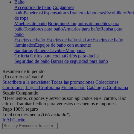
Baño
Accesorios de baño
Colgadores
baño
Papeleras
Dispensadores
Toalleros
Jaboneras
Escobillero
Port
de ropa
Muebles de baño
Botiquines
Conjuntos de muebles para
baño
Tocadores para baño
Armarios para baño
Repisa para
baño
Espejos de baño
Espejos de baño sin Luz
Espejos de baño
iluminados
Espejos de baño con aumento
Sanitarios
Bañeras
Lavabos
Mamparas
Grifería
Grifos para cocina
Grifos para ducha
Seguridad de baño
Barras de seguridad para baño
Resumen de tu pedido
¡Tu carrito está vacío!
Suscríbete a la newsletter
Todas las promociones
Colecciones
Conforama
Tarjeta Conforama
Financiación
Catálogos Conforama
Seguir Comprando
*Descuentos, cupones y servicios son aplicados en el carrito. Haz
clic en Tramitar Pedido para ver estos descuentos e importes
Pago 100% seguro
Total con descuento
(IVA incluido*)
Ir Al Carrito