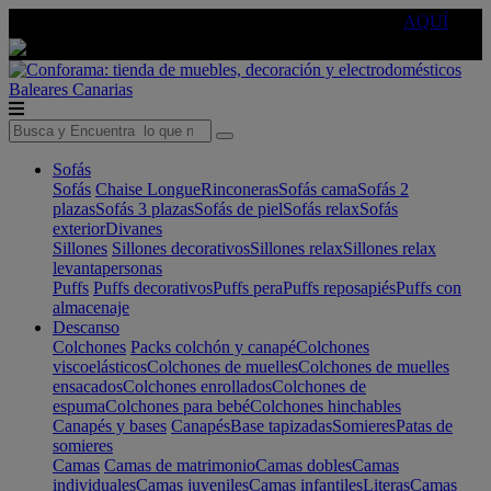
🔵Cambia tu electro con
-10% EXTRA
de descuento ☑️
AQUÍ
Baleares
Canarias
Sofás
Sofás
Chaise Longue
Rinconeras
Sofás cama
Sofás 2
plazas
Sofás 3 plazas
Sofás de piel
Sofás relax
Sofás
exterior
Divanes
Sillones
Sillones decorativos
Sillones relax
Sillones relax
levantapersonas
Puffs
Puffs decorativos
Puffs pera
Puffs reposapiés
Puffs con
almacenaje
Descanso
Colchones
Packs colchón y canapé
Colchones
viscoelásticos
Colchones de muelles
Colchones de muelles
ensacados
Colchones enrollados
Colchones de
espuma
Colchones para bebé
Colchones hinchables
Canapés y bases
Canapés
Base tapizadas
Somieres
Patas de
somieres
Camas
Camas de matrimonio
Camas dobles
Camas
individuales
Camas juveniles
Camas infantiles
Literas
Camas