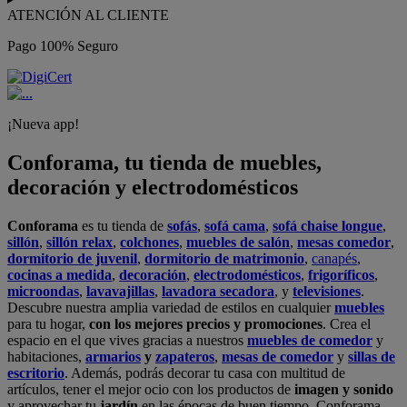
ATENCIÓN AL CLIENTE
Pago 100% Seguro
¡Nueva app!
Conforama, tu tienda de muebles,
decoración y electrodomésticos
Conforama
es tu tienda de
sofás
,
sofá cama
,
sofá chaise longue
,
sillón
,
sillón relax
,
colchones
,
muebles de salón
,
mesas comedor
,
dormitorio de juvenil
,
dormitorio de matrimonio
,
canapés
,
cocinas a medida
,
decoración
,
electrodomésticos
,
frigoríficos
,
microondas
,
lavavajillas
,
lavadora secadora
, y
televisiones
.
Descubre nuestra amplia variedad de estilos en cualquier
muebles
para tu hogar,
con los mejores precios y promociones
. Crea el
espacio en el que vives gracias a nuestros
muebles de comedor
y
habitaciones,
armarios
y
zapateros
,
mesas de comedor
y
sillas de
escritorio
. Además, podrás decorar tu casa con multitud de
artículos, tener el mejor ocio con los productos de
imagen y sonido
y aprovechar tu
jardín
en las épocas de buen tiempo. Conforama