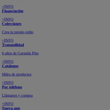
+INFO
Financiación
+INFO
Colecciones
Crea tu propio estilo
+INFO
Tranquilidad
6 años de Garantía Plus
+INFO
Catálogos
Miles de productos
+INFO
Por teléfono
Llámanos y compra
+INFO
Nueva app