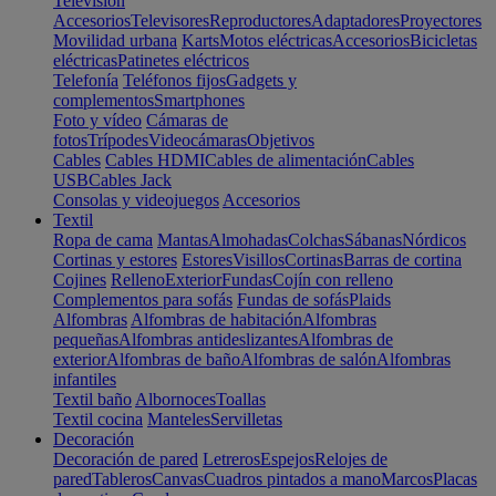
Televisión
Accesorios
Televisores
Reproductores
Adaptadores
Proyectores
Movilidad urbana
Karts
Motos eléctricas
Accesorios
Bicicletas
eléctricas
Patinetes eléctricos
Telefonía
Teléfonos fijos
Gadgets y
complementos
Smartphones
Foto y vídeo
Cámaras de
fotos
Trípodes
Videocámaras
Objetivos
Cables
Cables HDMI
Cables de alimentación
Cables
USB
Cables Jack
Consolas y videojuegos
Accesorios
Textil
Ropa de cama
Mantas
Almohadas
Colchas
Sábanas
Nórdicos
Cortinas y estores
Estores
Visillos
Cortinas
Barras de cortina
Cojines
Relleno
Exterior
Fundas
Cojín con relleno
Complementos para sofás
Fundas de sofás
Plaids
Alfombras
Alfombras de habitación
Alfombras
pequeñas
Alfombras antideslizantes
Alfombras de
exterior
Alfombras de baño
Alfombras de salón
Alfombras
infantiles
Textil baño
Albornoces
Toallas
Textil cocina
Manteles
Servilletas
Decoración
Decoración de pared
Letreros
Espejos
Relojes de
pared
Tableros
Canvas
Cuadros pintados a mano
Marcos
Placas