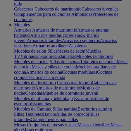
nido
Cabeceros
Cabeceros de matrimonio
Cabeceros juveniles
Complementos para colchones
Almohadas
Protectores de
colchones
Muebles
Armarios
Armarios de matrimonio
Armarios puertas
batientes
Armarios puertas correderas
Armarios
juvenil
Armarios infantiles
Armarios esquineros
Armarios
vestidores
Armarios auxiliares
Zapateros
Muebles de salón
Sillas
Mesas de salón
Muebles
TV
Vitrinas
Aparadores
Estanterias
Muebles recibidores
Muebles de cocina
Sillas de cocinas
Taburetes de cocina
Mesas
de cocina
Mesas y sillas de cocina
Muebles auxiliares de
cocina
Armarios de cocina
Cocinas modulares
Cocinas
completas
Cocinas a medida
Muebles de dormitorio
Camas matrimonio
Cabeceros de
matrimonio
Armarios de matrimonio
Mesitas de
noche
Comodas
Muebles de dormitorio juvenil
Muebles de oficina y teletrabajo
Escritorios
Sillas de
escritorio
Estanterías
Muebles de Gaming
Sillas gaming
Escritorios gaming
Sillas
Taburetes
Bancos
Sillas de comedor
Sillas
infantiles
Complementos para sillas
Mesas
Conjuntos de mesas y sillas
Mesas extensibles
Mesas
altas
Mesas multiusos