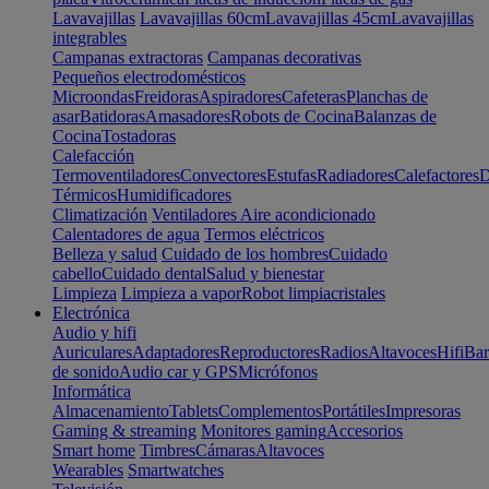
Lavavajillas
Lavavajillas 60cm
Lavavajillas 45cm
Lavavajillas
integrables
Campanas extractoras
Campanas decorativas
Pequeños electrodomésticos
Microondas
Freidoras
Aspiradores
Cafeteras
Planchas de
asar
Batidoras
Amasadores
Robots de Cocina
Balanzas de
Cocina
Tostadoras
Calefacción
Termoventiladores
Convectores
Estufas
Radiadores
Calefactores
D
Térmicos
Humidificadores
Climatización
Ventiladores
Aire acondicionado
Calentadores de agua
Termos eléctricos
Belleza y salud
Cuidado de los hombres
Cuidado
cabello
Cuidado dental
Salud y bienestar
Limpieza
Limpieza a vapor
Robot limpiacristales
Electrónica
Audio y hifi
Auriculares
Adaptadores
Reproductores
Radios
Altavoces
Hifi
Bar
de sonido
Audio car y GPS
Micrófonos
Informática
Almacenamiento
Tablets
Complementos
Portátiles
Impresoras
Gaming & streaming
Monitores gaming
Accesorios
Smart home
Timbres
Cámaras
Altavoces
Wearables
Smartwatches