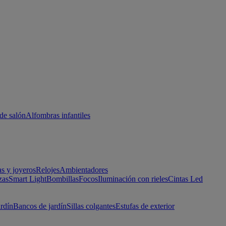
de salón
Alfombras infantiles
as y joyeros
Relojes
Ambientadores
zas
Smart Light
Bombillas
Focos
Iluminación con rieles
Cintas Led
ardín
Bancos de jardín
Sillas colgantes
Estufas de exterior