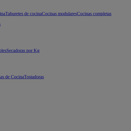
ina
Taburetes de cocina
Cocinas modulares
Cocinas completas
s
bles
Secadoras por Kg
as de Cocina
Tostadoras