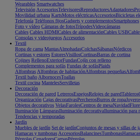
Wearables
Smartwatches
Televisión
Accesorios
Televisores
Reproductores
Adaptadores
Pr
Movilidad urbana
Karts
Motos eléctricas
Accesorios
Bicicletas el
Telefonía
Teléfonos fijos
Gadgets y complementos
Smartphones
Foto y vídeo
Cámaras de fotos
Trípodes
Videocámaras
Cables
Cables HDMI
Cables de alimentación
Cables USB
Cable
Consolas y videojuegos
Accesorios
Textil
Ropa de cama
Mantas
Almohadas
Colchas
Sábanas
Nórdicos
Cortinas y estores
Estores
Visillos
Cortinas
Barras de cortina
Cojines
Relleno
Exterior
Fundas
Cojín con relleno
Complementos para sofás
Fundas de sofás
Plaids
Alfombras
Alfombras de habitación
Alfombras pequeñas
Alfomb
Textil baño
Albornoces
Toallas
Textil cocina
Manteles
Servilletas
Decoración
Decoración de pared
Letreros
Espejos
Relojes de pared
Tableros
Organización
Cajas decorativas
Percheros
Burros de ropa
Joyero
Objetos decorativos
Velas
Faroles
Centros de mesa
Navidad
Flore
Iluminación
Lámparas
Iluminación decorativa
Iluminación para 
Tendencias y temporadas
Jardín
Muebles de jardín
Set de jardín
Conjuntos de mesas y sillas de j
Hamacas y tumbonas
Accesorios
Balancines
Tumbonas
Hamaca
Pérgolas
Cenadores
Carpas
Pérgolas