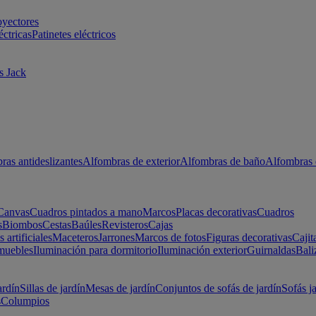
oyectores
éctricas
Patinetes eléctricos
s Jack
ras antideslizantes
Alfombras de exterior
Alfombras de baño
Alfombras 
Canvas
Cuadros pintados a mano
Marcos
Placas decorativas
Cuadros
s
Biombos
Cestas
Baúles
Revisteros
Cajas
s artificiales
Maceteros
Jarrones
Marcos de fotos
Figuras decorativas
Cajit
muebles
Iluminación para dormitorio
Iluminación exterior
Guirnaldas
Bali
ardín
Sillas de jardín
Mesas de jardín
Conjuntos de sofás de jardín
Sofás j
s
Columpios