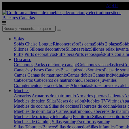
🔵Cambia tu electro con
-10% EXTRA
de descuento ☑️
AQUÍ
Baleares
Canarias
Sofás
Sofás
Chaise Longue
Rinconeras
Sofás cama
Sofás 2 plazas
Sofá
Sillones
Sillones decorativos
Sillones relax
Sillones relax levant
Puffs
Puffs decorativos
Puffs pera
Puffs reposapiés
Puffs con al
Descanso
Colchones
Packs colchón y canapé
Colchones viscoelásticos
Col
Canapés y bases
Canapés
Base tapizadas
Somieres
Patas de somi
Camas
Camas de matrimonio
Camas dobles
Camas individuales
Cabeceros
Cabeceros de matrimonio
Cabeceros juveniles
Complementos para colchones
Almohadas
Protectores de colch
Muebles
Armarios
Armarios de matrimonio
Armarios puertas batientes
Ar
Muebles de salón
Sillas
Mesas de salón
Muebles TV
Vitrinas
Apa
Muebles de cocina
Sillas de cocinas
Taburetes de cocina
Mesas d
Muebles de dormitorio
Camas matrimonio
Cabeceros de matrim
Muebles de oficina y teletrabajo
Escritorios
Sillas de escritorio
Es
Muebles de Gaming
Sillas gaming
Escritorios gaming
Sillas
Taburetes
Bancos
Sillas de comedor
Sillas infantiles
Complem