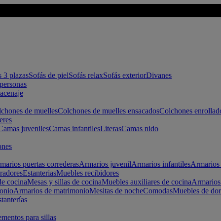
s 3 plazas
Sofás de piel
Sofás relax
Sofás exterior
Divanes
apersonas
macenaje
chones de muelles
Colchones de muelles ensacados
Colchones enrollad
eres
Camas juveniles
Camas infantiles
Literas
Camas nido
ones
marios puertas correderas
Armarios juvenil
Armarios infantiles
Armarios 
radores
Estanterias
Muebles recibidores
e cocina
Mesas y sillas de cocina
Muebles auxiliares de cocina
Armarios
onio
Armarios de matrimonio
Mesitas de noche
Comodas
Muebles de dor
tanterías
entos para sillas