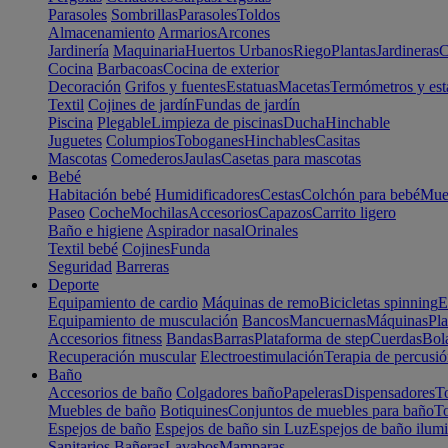
Parasoles
Sombrillas
Parasoles
Toldos
Almacenamiento
Armarios
Arcones
Jardinería
Maquinaria
Huertos Urbanos
Riego
Plantas
Jardineras
C
Cocina
Barbacoas
Cocina de exterior
Decoración
Grifos y fuentes
Estatuas
Macetas
Termómetros y est
Textil
Cojines de jardín
Fundas de jardín
Piscina
Plegable
Limpieza de piscinas
Ducha
Hinchable
Juguetes
Columpios
Toboganes
Hinchables
Casitas
Mascotas
Comederos
Jaulas
Casetas para mascotas
Bebé
Habitación bebé
Humidificadores
Cestas
Colchón para bebé
Mueb
Paseo
Coche
Mochilas
Accesorios
Capazos
Carrito ligero
Baño e higiene
Aspirador nasal
Orinales
Textil bebé
Cojines
Funda
Seguridad
Barreras
Deporte
Equipamiento de cardio
Máquinas de remo
Bicicletas spinning
E
Equipamiento de musculación
Bancos
Mancuernas
Máquinas
Pla
Accesorios fitness
Bandas
Barras
Plataforma de step
Cuerdas
Bola
Recuperación muscular
Electroestimulación
Terapia de percusi
Baño
Accesorios de baño
Colgadores baño
Papeleras
Dispensadores
To
Muebles de baño
Botiquines
Conjuntos de muebles para baño
To
Espejos de baño
Espejos de baño sin Luz
Espejos de baño ilum
Sanitarios
Bañeras
Lavabos
Mamparas