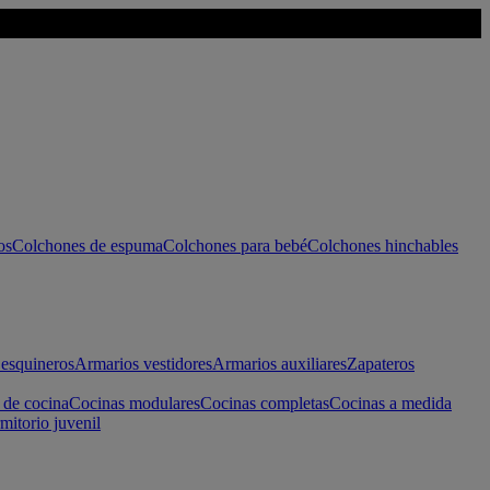
os
Colchones de espuma
Colchones para bebé
Colchones hinchables
esquineros
Armarios vestidores
Armarios auxiliares
Zapateros
 de cocina
Cocinas modulares
Cocinas completas
Cocinas a medida
mitorio juvenil