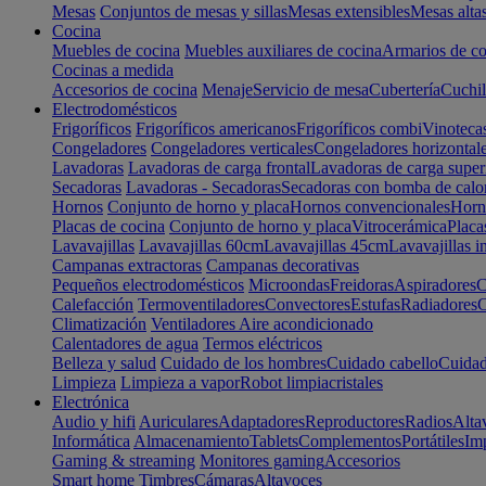
Mesas
Conjuntos de mesas y sillas
Mesas extensibles
Mesas alta
Cocina
Muebles de cocina
Muebles auxiliares de cocina
Armarios de co
Cocinas a medida
Accesorios de cocina
Menaje
Servicio de mesa
Cubertería
Cuchil
Electrodomésticos
Frigoríficos
Frigoríficos americanos
Frigoríficos combi
Vinoteca
Congeladores
Congeladores verticales
Congeladores horizontal
Lavadoras
Lavadoras de carga frontal
Lavadoras de carga super
Secadoras
Lavadoras - Secadoras
Secadoras con bomba de calo
Hornos
Conjunto de horno y placa
Hornos convencionales
Horno
Placas de cocina
Conjunto de horno y placa
Vitrocerámica
Placa
Lavavajillas
Lavavajillas 60cm
Lavavajillas 45cm
Lavavajillas i
Campanas extractoras
Campanas decorativas
Pequeños electrodomésticos
Microondas
Freidoras
Aspiradores
C
Calefacción
Termoventiladores
Convectores
Estufas
Radiadores
C
Climatización
Ventiladores
Aire acondicionado
Calentadores de agua
Termos eléctricos
Belleza y salud
Cuidado de los hombres
Cuidado cabello
Cuidad
Limpieza
Limpieza a vapor
Robot limpiacristales
Electrónica
Audio y hifi
Auriculares
Adaptadores
Reproductores
Radios
Alta
Informática
Almacenamiento
Tablets
Complementos
Portátiles
Im
Gaming & streaming
Monitores gaming
Accesorios
Smart home
Timbres
Cámaras
Altavoces