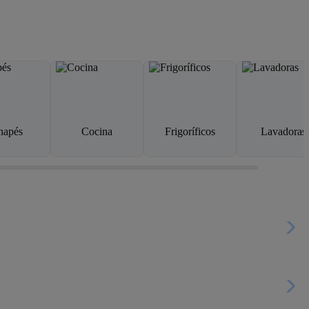
napés
Cocina
Frigoríficos
Lavadoras