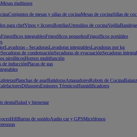
s
Mesas multiusos
cina
Conjuntos de mesas y sillas de cocina
Mesas de cocina
Sillas de coc
los para chef
Vinos y licores
Botellas
Utensilios de cocina
Vajilla
Bandeja
s
Frigoríficos integrables
Frigoríficos pequeños
Frigoríficos portátiles
es
ior
Lavadoras - Secadoras
Lavadoras integrables
Lavadoras por kg
r
Secadoras de condensación
Secadoras de evacuación
Secadoras integra
s pirolíticos
Hornos multifunción
s de inducción
Placas de gas
ntegrables
afeteras
Planchas de asar
Batidoras
Amasadores
Robots de Cocina
Balanz
alefactores
Difusores
Emisores Térmicos
Humidificadores
o dental
Salud y bienestar
voces
Hifi
Barras de sonido
Audio car y GPS
Micrófonos
presoras