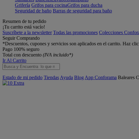
Grifería
Grifos para cocina
Grifos para ducha
Seguridad de baño
Barras de seguridad para baño
Resumen de tu pedido
¡Tu carrito está vacío!
Suscríbete a la newsletter
Todas las promociones
Colecciones Confo
Seguir Comprando
*Descuentos, cupones y servicios son aplicados en el carrito. Haz cli
Pago 100% seguro
Total con descuento
(IVA incluido*)
Ir Al Carrito
Estado de mi pedido
Tiendas
Ayuda
Blog
App Conforama
Baleares
C