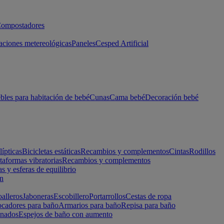
ompostadores
aciones metereológicas
Paneles
Cesped Artificial
les para habitación de bebé
Cunas
Cama bebé
Decoración bebé
lípticas
Bicicletas estáticas
Recambios y complementos
Cintas
Rodillos
taformas vibratorias
Recambios y complementos
s y esferas de equilibrio
ón
alleros
Jaboneras
Escobillero
Portarrollos
Cestas de ropa
cadores para baño
Armarios para baño
Repisa para baño
inados
Espejos de baño con aumento