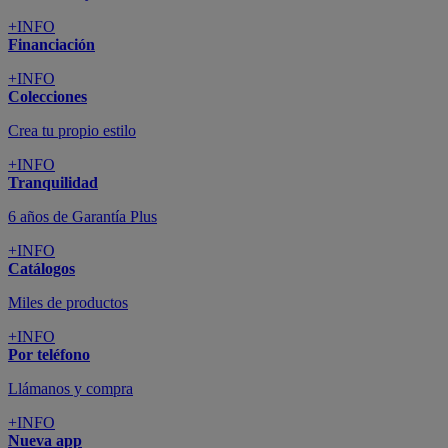
+INFO
Financiación
+INFO
Colecciones
Crea tu propio estilo
+INFO
Tranquilidad
6 años de Garantía Plus
+INFO
Catálogos
Miles de productos
+INFO
Por teléfono
Llámanos y compra
+INFO
Nueva app