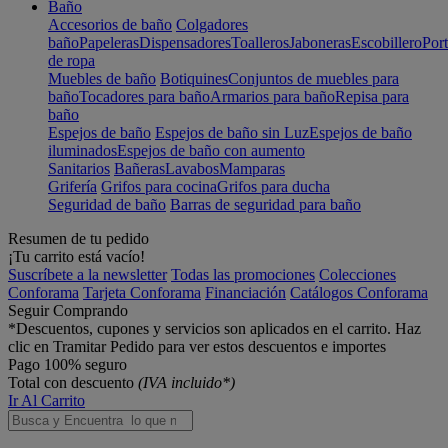
Baño
Accesorios de baño
Colgadores
baño
Papeleras
Dispensadores
Toalleros
Jaboneras
Escobillero
Port
de ropa
Muebles de baño
Botiquines
Conjuntos de muebles para
baño
Tocadores para baño
Armarios para baño
Repisa para
baño
Espejos de baño
Espejos de baño sin Luz
Espejos de baño
iluminados
Espejos de baño con aumento
Sanitarios
Bañeras
Lavabos
Mamparas
Grifería
Grifos para cocina
Grifos para ducha
Seguridad de baño
Barras de seguridad para baño
Resumen de tu pedido
¡Tu carrito está vacío!
Suscríbete a la newsletter
Todas las promociones
Colecciones
Conforama
Tarjeta Conforama
Financiación
Catálogos Conforama
Seguir Comprando
*Descuentos, cupones y servicios son aplicados en el carrito. Haz
clic en Tramitar Pedido para ver estos descuentos e importes
Pago 100% seguro
Total con descuento
(IVA incluido*)
Ir Al Carrito