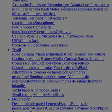
Televisión
Accesorios
Televisores
Reproductores
Adaptadores
Proyectores
Movilidad urbana
Karts
Motos eléctricas
Accesorios
Bicicletas
eléctricas
Patinetes eléctricos
Telefonía
Teléfonos fijos
Gadgets y
complementos
Smartphones
Foto y vídeo
Cámaras de
fotos
Trípodes
Videocámaras
Objetivos
Cables
Cables HDMI
Cables de alimentación
Cables
USB
Cables Jack
Consolas y videojuegos
Accesorios
Textil
Ropa de cama
Mantas
Almohadas
Colchas
Sábanas
Nórdicos
Cortinas y estores
Estores
Visillos
Cortinas
Barras de cortina
Cojines
Relleno
Exterior
Fundas
Cojín con relleno
Complementos para sofás
Fundas de sofás
Plaids
Alfombras
Alfombras de habitación
Alfombras
pequeñas
Alfombras antideslizantes
Alfombras de
exterior
Alfombras de baño
Alfombras de salón
Alfombras
infantiles
Textil baño
Albornoces
Toallas
Textil cocina
Manteles
Servilletas
Decoración
Decoración de pared
Letreros
Espejos
Relojes de
pared
Tableros
Canvas
Cuadros pintados a mano
Marcos
Placas