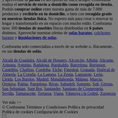
realiza el
servicio de envío a domicilio como recogida en tienda.
Podrás
comprar online
entre nuestra gama de más de 7.000
productos y
recibirlo en tu domicilio
, o bien con
recogida gratis
en nuestras tiendas física.
No esperes más para crear o renovar tu
hogar y transformarlo en un espacio con mucho estilo. Conforama
tiene 300
tiendas de muebles
físicas distribuidas en
6 países
distintos. Aproveche nuestras ofertas de
sofas baratos
,
colchones
baratos
y
liquidaciones de sofas
.
Conforama solo comercializa a través de su website o, físicamente,
en sus
tiendas de sofás
.
Alcalá de Guadaíra
,
Alcalá de Henares
,
Alcorcón
,
Alfafar
,
Alicante
,
Arinaga
,
Asturias
,
Badalona
,
Barakaldo
,
Barcelona
,
Burjassot
,
Castellón
,
Chafiras
,
Cordoba
,
Elche
,
Finestrat
,
Granada
,
Huércal de
Almería
,
La Coruña
,
La Laguna
,
La Zenia
,
Lanzarote
,
León
,
Lleida
,
Los Barrios
,
Madrid
,
Majadahonda
,
Málaga
,
Murcia
,
Orotava
,
Palma
,
Pamplona
,
Rivas
,
Sabadell
,
Sagunto
,
Salt, Girona
,
San Sebastian
,
Sant Boi
,
Santander
,
Santiago de Compostela
,
Sevilla
,
Tamaraceite
,
Terrassa
,
Viana
,
Vilanova i la Geltrú
,
Zaragoza
Ver más >>
© Conforama
Términos y Condiciones
Política de privacidad
Política de cookies
Configuración de Cookies