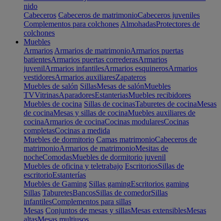
nido
Cabeceros
Cabeceros de matrimonio
Cabeceros juveniles
Complementos para colchones
Almohadas
Protectores de
colchones
Muebles
Armarios
Armarios de matrimonio
Armarios puertas
batientes
Armarios puertas correderas
Armarios
juvenil
Armarios infantiles
Armarios esquineros
Armarios
vestidores
Armarios auxiliares
Zapateros
Muebles de salón
Sillas
Mesas de salón
Muebles
TV
Vitrinas
Aparadores
Estanterias
Muebles recibidores
Muebles de cocina
Sillas de cocinas
Taburetes de cocina
Mesas
de cocina
Mesas y sillas de cocina
Muebles auxiliares de
cocina
Armarios de cocina
Cocinas modulares
Cocinas
completas
Cocinas a medida
Muebles de dormitorio
Camas matrimonio
Cabeceros de
matrimonio
Armarios de matrimonio
Mesitas de
noche
Comodas
Muebles de dormitorio juvenil
Muebles de oficina y teletrabajo
Escritorios
Sillas de
escritorio
Estanterías
Muebles de Gaming
Sillas gaming
Escritorios gaming
Sillas
Taburetes
Bancos
Sillas de comedor
Sillas
infantiles
Complementos para sillas
Mesas
Conjuntos de mesas y sillas
Mesas extensibles
Mesas
altas
Mesas multiusos