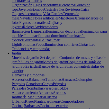
decorativas
Cuadros
Organización
Cajas decorativas
Percheros
Burros de
ropa
Joyeros
Biombos
Cestas
Baúles
Revisteros
Cajas
Objetos decorativos
Velas
Faroles
Centros de
mesa
Navidad
Flores artificiales
Maceteros
Jarrones
Marcos de
fotos
Figuras decorativas
Cajitas y
joyeros
Relojes
Ambientadores
Iluminación
Lámparas
Iluminación decorativa
Iluminación para
muebles
Iluminación para dormitorio
Iluminación
exterior
Guirnaldas
Balizas
Smart
Light
Bombillas
Focos
Iluminación con rieles
Cintas Led
Tendencias y temporadas
Jardín
Muebles de jardín
Set de jardín
Conjuntos de mesas y sillas de
jardín
Sillas de jardín
Mesas de jardín
Conjuntos de sofás de
jardín
Sofás jardín
Bancos de jardín
Sillas colgantes
Estufas de
exterior
Hamacas y tumbonas
Accesorios
Balancines
Tumbonas
Hamacas
Columpios
Pérgolas
Cenadores
Carpas
Pérgolas
Parasoles
Sombrillas
Parasoles
Toldos
Almacenamiento
Armarios
Arcones
Jardinería
Maquinaria
Huertos
Urbanos
Riego
Plantas
Jardineras
Compostadores
Cocina
Barbacoas
Cocina de exterior