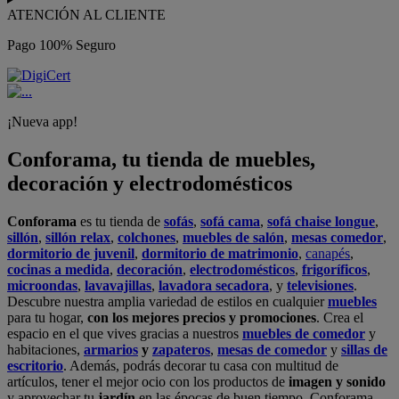
ATENCIÓN AL CLIENTE
Pago 100% Seguro
¡Nueva app!
Conforama, tu tienda de muebles,
decoración y electrodomésticos
Conforama
es tu tienda de
sofás
,
sofá cama
,
sofá chaise longue
,
sillón
,
sillón relax
,
colchones
,
muebles de salón
,
mesas comedor
,
dormitorio de juvenil
,
dormitorio de matrimonio
,
canapés
,
cocinas a medida
,
decoración
,
electrodomésticos
,
frigoríficos
,
microondas
,
lavavajillas
,
lavadora secadora
, y
televisiones
.
Descubre nuestra amplia variedad de estilos en cualquier
muebles
para tu hogar,
con los mejores precios y promociones
. Crea el
espacio en el que vives gracias a nuestros
muebles de comedor
y
habitaciones,
armarios
y
zapateros
,
mesas de comedor
y
sillas de
escritorio
. Además, podrás decorar tu casa con multitud de
artículos, tener el mejor ocio con los productos de
imagen y sonido
y aprovechar tu
jardín
en las épocas de buen tiempo. Conforama