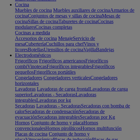
Cocina
Muebles de cocina
Muebles auxiliares de cocina
Armarios de
cocina
Conjuntos de mesas y sillas de cocina
Mesas de
cocina
Sillas de cocina
Taburetes de cocina
Cocinas
modulares
Cocinas completas
Cocinas a medida
Accesorios de cocina
Menaje
Servicio de
mesa
Cubertería
Cuchillos para chef
Vinos y
licores
Botellas
Utensilios de cocina
Vajilla
Bandejas
Electrodomésticos
Frigoríficos
Frigoríficos americanos
Frigoríficos
combi
Vinotecas
Frigoríficos integrables
Frigoríficos
pequeños
Frigoríficos portátiles
Congeladores
Congeladores verticales
Congeladores
horizontales
Lavadoras
Lavadoras de carga frontal
Lavadoras de carga
superior
Lavadoras - Secadoras
Lavadoras
integrables
Lavadoras por kg
Secadoras
Lavadoras - Secadoras
Secadoras con bomba de
calor
Secadoras de condensación
Secadoras de
evacuación
Secadoras integrables
Secadoras por Kg
Hornos
Conjunto de horno y placa
Hornos
convencionales
Hornos pirolíticos
Hornos multifunción
Placas de cocina
Conjunto de horno y
placa
Vitrocerámica
Placas de inducción
Placas de gas