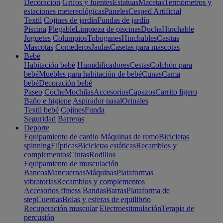
Decoración
Grifos y fuentes
Estatuas
Macetas
Termómetros y
estaciones metereológicas
Paneles
Cesped Artificial
Textil
Cojines de jardín
Fundas de jardín
Piscina
Plegable
Limpieza de piscinas
Ducha
Hinchable
Juguetes
Columpios
Toboganes
Hinchables
Casitas
Mascotas
Comederos
Jaulas
Casetas para mascotas
Bebé
Habitación bebé
Humidificadores
Cestas
Colchón para
bebé
Muebles para habitación de bebé
Cunas
Cama
bebé
Decoración bebé
Paseo
Coche
Mochilas
Accesorios
Capazos
Carrito ligero
Baño e higiene
Aspirador nasal
Orinales
Textil bebé
Cojines
Funda
Seguridad
Barreras
Deporte
Equipamiento de cardio
Máquinas de remo
Bicicletas
spinning
Elípticas
Bicicletas estáticas
Recambios y
complementos
Cintas
Rodillos
Equipamiento de musculación
Bancos
Mancuernas
Máquinas
Plataformas
vibratorias
Recambios y complementos
Accesorios fitness
Bandas
Barras
Plataforma de
step
Cuerdas
Bolas y esferas de equilibrio
Recuperación muscular
Electroestimulación
Terapia de
percusión