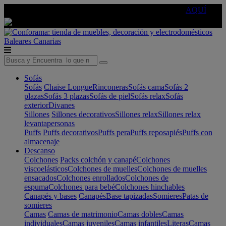
🔵Cambia tu electro con
-10% EXTRA
de descuento ☑️
AQUÍ
Baleares
Canarias
Sofás
Sofás
Chaise Longue
Rinconeras
Sofás cama
Sofás 2
plazas
Sofás 3 plazas
Sofás de piel
Sofás relax
Sofás
exterior
Divanes
Sillones
Sillones decorativos
Sillones relax
Sillones relax
levantapersonas
Puffs
Puffs decorativos
Puffs pera
Puffs reposapiés
Puffs con
almacenaje
Descanso
Colchones
Packs colchón y canapé
Colchones
viscoelásticos
Colchones de muelles
Colchones de muelles
ensacados
Colchones enrollados
Colchones de
espuma
Colchones para bebé
Colchones hinchables
Canapés y bases
Canapés
Base tapizadas
Somieres
Patas de
somieres
Camas
Camas de matrimonio
Camas dobles
Camas
individuales
Camas juveniles
Camas infantiles
Literas
Camas