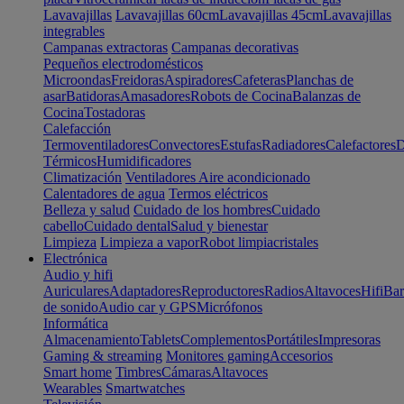
Lavavajillas
Lavavajillas 60cm
Lavavajillas 45cm
Lavavajillas
integrables
Campanas extractoras
Campanas decorativas
Pequeños electrodomésticos
Microondas
Freidoras
Aspiradores
Cafeteras
Planchas de
asar
Batidoras
Amasadores
Robots de Cocina
Balanzas de
Cocina
Tostadoras
Calefacción
Termoventiladores
Convectores
Estufas
Radiadores
Calefactores
D
Térmicos
Humidificadores
Climatización
Ventiladores
Aire acondicionado
Calentadores de agua
Termos eléctricos
Belleza y salud
Cuidado de los hombres
Cuidado
cabello
Cuidado dental
Salud y bienestar
Limpieza
Limpieza a vapor
Robot limpiacristales
Electrónica
Audio y hifi
Auriculares
Adaptadores
Reproductores
Radios
Altavoces
Hifi
Bar
de sonido
Audio car y GPS
Micrófonos
Informática
Almacenamiento
Tablets
Complementos
Portátiles
Impresoras
Gaming & streaming
Monitores gaming
Accesorios
Smart home
Timbres
Cámaras
Altavoces
Wearables
Smartwatches