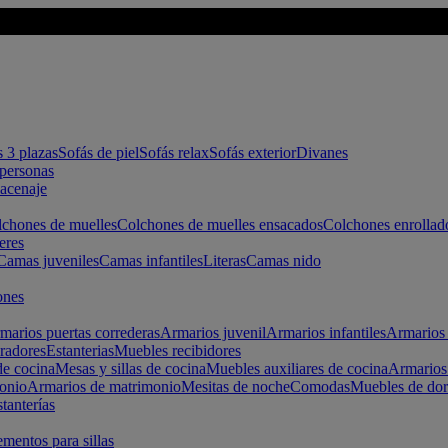
s 3 plazas
Sofás de piel
Sofás relax
Sofás exterior
Divanes
apersonas
macenaje
chones de muelles
Colchones de muelles ensacados
Colchones enrollad
eres
Camas juveniles
Camas infantiles
Literas
Camas nido
ones
marios puertas correderas
Armarios juvenil
Armarios infantiles
Armarios 
radores
Estanterias
Muebles recibidores
e cocina
Mesas y sillas de cocina
Muebles auxiliares de cocina
Armarios
onio
Armarios de matrimonio
Mesitas de noche
Comodas
Muebles de dor
tanterías
entos para sillas