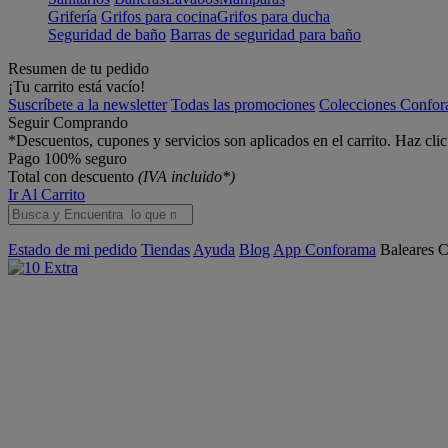
Grifería
Grifos para cocina
Grifos para ducha
Seguridad de baño
Barras de seguridad para baño
Resumen de tu pedido
¡Tu carrito está vacío!
Suscríbete a la newsletter
Todas las promociones
Colecciones Confo
Seguir Comprando
*Descuentos, cupones y servicios son aplicados en el carrito. Haz cli
Pago 100% seguro
Total con descuento
(IVA incluido*)
Ir Al Carrito
Estado de mi pedido
Tiendas
Ayuda
Blog
App Conforama
Baleares
C