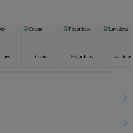
napés
Cocina
Frigoríficos
Lavadoras