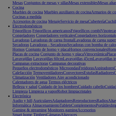
Mesas
Conjuntos de mesas y sillas
Mesas extensibles
Mesas alta
Cocina
Muebles de cocina
Muebles auxiliares de cocina
Armarios de co
Cocinas a medida
Accesorios de cocina
Menaje
Servicio de mesa
Cubertería
Cuchil
Electrodomésticos
Frigoríficos
Frigoríficos americanos
Frigoríficos combi
Vinoteca
Congeladores
Congeladores verticales
Congeladores horizontal
Lavadoras
Lavadoras de carga frontal
Lavadoras de carga super
Secadoras
Lavadoras - Secadoras
Secadoras con bomba de calo
Hornos
Conjunto de horno y placa
Hornos convencionales
Horno
Placas de cocina
Conjunto de horno y placa
Vitrocerámica
Placa
Lavavajillas
Lavavajillas 60cm
Lavavajillas 45cm
Lavavajillas i
Campanas extractoras
Campanas decorativas
Pequeños electrodomésticos
Microondas
Freidoras
Aspiradores
C
Calefacción
Termoventiladores
Convectores
Estufas
Radiadores
C
Climatización
Ventiladores
Aire acondicionado
Calentadores de agua
Termos eléctricos
Belleza y salud
Cuidado de los hombres
Cuidado cabello
Cuidad
Limpieza
Limpieza a vapor
Robot limpiacristales
Electrónica
Audio y hifi
Auriculares
Adaptadores
Reproductores
Radios
Alta
Informática
Almacenamiento
Tablets
Complementos
Portátiles
Im
Gaming & streaming
Monitores gaming
Accesorios
Smart home
Timbres
Cámaras
Altavoces