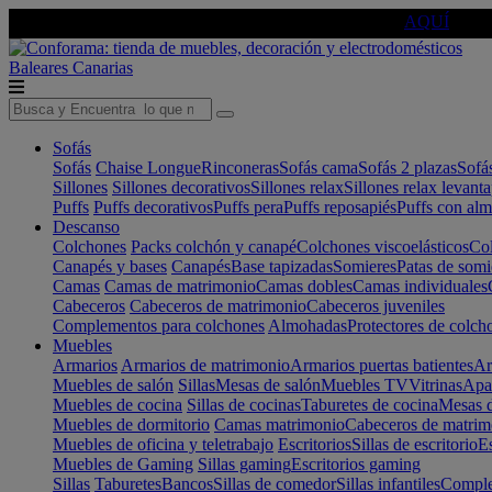
🔵Cambia tu electro con
-10% EXTRA
de descuento ☑️
AQUÍ
Baleares
Canarias
Sofás
Sofás
Chaise Longue
Rinconeras
Sofás cama
Sofás 2 plazas
Sofá
Sillones
Sillones decorativos
Sillones relax
Sillones relax levant
Puffs
Puffs decorativos
Puffs pera
Puffs reposapiés
Puffs con al
Descanso
Colchones
Packs colchón y canapé
Colchones viscoelásticos
Col
Canapés y bases
Canapés
Base tapizadas
Somieres
Patas de somi
Camas
Camas de matrimonio
Camas dobles
Camas individuales
Cabeceros
Cabeceros de matrimonio
Cabeceros juveniles
Complementos para colchones
Almohadas
Protectores de colch
Muebles
Armarios
Armarios de matrimonio
Armarios puertas batientes
Ar
Muebles de salón
Sillas
Mesas de salón
Muebles TV
Vitrinas
Apa
Muebles de cocina
Sillas de cocinas
Taburetes de cocina
Mesas d
Muebles de dormitorio
Camas matrimonio
Cabeceros de matrim
Muebles de oficina y teletrabajo
Escritorios
Sillas de escritorio
Es
Muebles de Gaming
Sillas gaming
Escritorios gaming
Sillas
Taburetes
Bancos
Sillas de comedor
Sillas infantiles
Complem