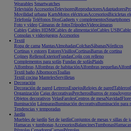
Wearables
Smartwatches
Televisión
Accesorios
Televisores
Reproductores
Adaptadores
Pr
Movilidad urbana
Karts
Motos eléctricas
Accesorios
Bicicletas el
Telefonía
Teléfonos fijos
Gadgets y complementos
Smartphones
Foto y vídeo
Cámaras de fotos
Trípodes
Videocámaras
Cables
Cables HDMI
Cables de alimentación
Cables USB
Cable
Consolas y videojuegos
Accesorios
Textil
Ropa de cama
Mantas
Almohadas
Colchas
Sábanas
Nórdicos
Cortinas y estores
Estores
Visillos
Cortinas
Barras de cortina
Cojines
Relleno
Exterior
Fundas
Cojín con relleno
Complementos para sofás
Fundas de sofás
Plaids
Alfombras
Alfombras de habitación
Alfombras pequeñas
Alfomb
Textil baño
Albornoces
Toallas
Textil cocina
Manteles
Servilletas
Decoración
Decoración de pared
Letreros
Espejos
Relojes de pared
Tableros
Organización
Cajas decorativas
Percheros
Burros de ropa
Joyero
Objetos decorativos
Velas
Faroles
Centros de mesa
Navidad
Flore
Iluminación
Lámparas
Iluminación decorativa
Iluminación para 
Tendencias y temporadas
Jardín
Muebles de jardín
Set de jardín
Conjuntos de mesas y sillas de j
Hamacas y tumbonas
Accesorios
Balancines
Tumbonas
Hamaca
Pérgolas
Cenadores
Carpas
Pérgolas