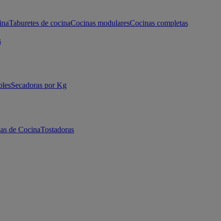
ina
Taburetes de cocina
Cocinas modulares
Cocinas completas
s
bles
Secadoras por Kg
as de Cocina
Tostadoras