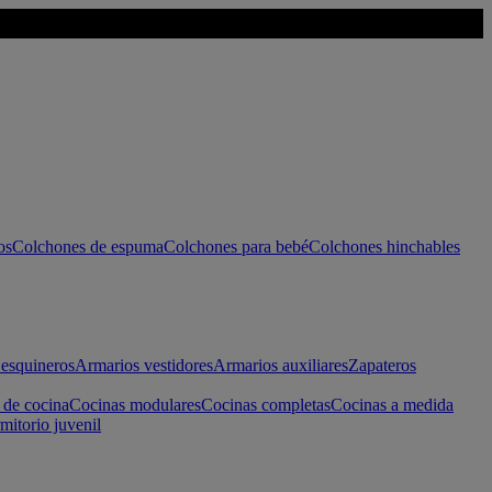
os
Colchones de espuma
Colchones para bebé
Colchones hinchables
esquineros
Armarios vestidores
Armarios auxiliares
Zapateros
 de cocina
Cocinas modulares
Cocinas completas
Cocinas a medida
mitorio juvenil