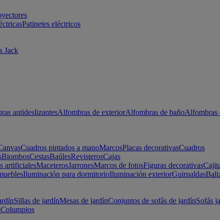
oyectores
éctricas
Patinetes eléctricos
s Jack
ras antideslizantes
Alfombras de exterior
Alfombras de baño
Alfombras 
Canvas
Cuadros pintados a mano
Marcos
Placas decorativas
Cuadros
s
Biombos
Cestas
Baúles
Revisteros
Cajas
s artificiales
Maceteros
Jarrones
Marcos de fotos
Figuras decorativas
Cajit
muebles
Iluminación para dormitorio
Iluminación exterior
Guirnaldas
Bali
ardín
Sillas de jardín
Mesas de jardín
Conjuntos de sofás de jardín
Sofás j
s
Columpios