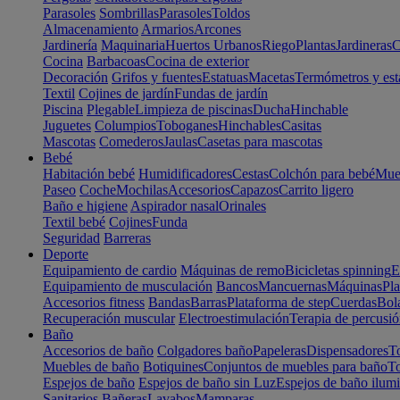
Parasoles
Sombrillas
Parasoles
Toldos
Almacenamiento
Armarios
Arcones
Jardinería
Maquinaria
Huertos Urbanos
Riego
Plantas
Jardineras
C
Cocina
Barbacoas
Cocina de exterior
Decoración
Grifos y fuentes
Estatuas
Macetas
Termómetros y est
Textil
Cojines de jardín
Fundas de jardín
Piscina
Plegable
Limpieza de piscinas
Ducha
Hinchable
Juguetes
Columpios
Toboganes
Hinchables
Casitas
Mascotas
Comederos
Jaulas
Casetas para mascotas
Bebé
Habitación bebé
Humidificadores
Cestas
Colchón para bebé
Mueb
Paseo
Coche
Mochilas
Accesorios
Capazos
Carrito ligero
Baño e higiene
Aspirador nasal
Orinales
Textil bebé
Cojines
Funda
Seguridad
Barreras
Deporte
Equipamiento de cardio
Máquinas de remo
Bicicletas spinning
E
Equipamiento de musculación
Bancos
Mancuernas
Máquinas
Pla
Accesorios fitness
Bandas
Barras
Plataforma de step
Cuerdas
Bola
Recuperación muscular
Electroestimulación
Terapia de percusi
Baño
Accesorios de baño
Colgadores baño
Papeleras
Dispensadores
To
Muebles de baño
Botiquines
Conjuntos de muebles para baño
To
Espejos de baño
Espejos de baño sin Luz
Espejos de baño ilum
Sanitarios
Bañeras
Lavabos
Mamparas