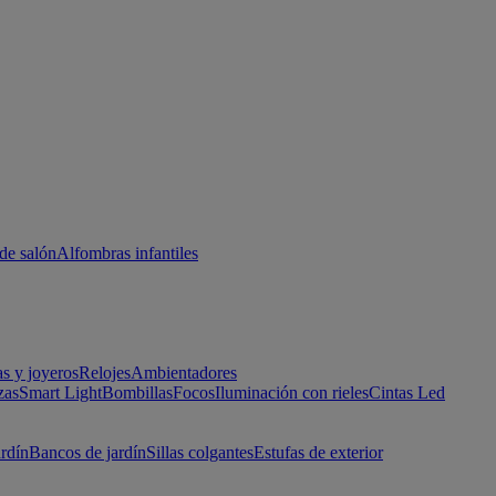
de salón
Alfombras infantiles
as y joyeros
Relojes
Ambientadores
zas
Smart Light
Bombillas
Focos
Iluminación con rieles
Cintas Led
ardín
Bancos de jardín
Sillas colgantes
Estufas de exterior