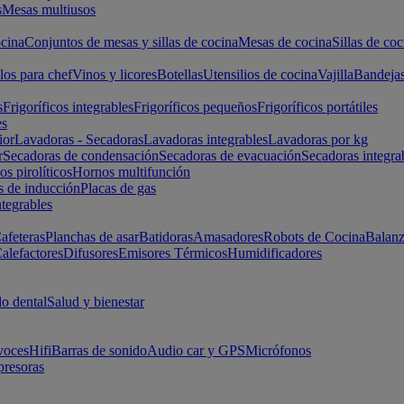
s
Mesas multiusos
cina
Conjuntos de mesas y sillas de cocina
Mesas de cocina
Sillas de coc
los para chef
Vinos y licores
Botellas
Utensilios de cocina
Vajilla
Bandeja
s
Frigoríficos integrables
Frigoríficos pequeños
Frigoríficos portátiles
es
ior
Lavadoras - Secadoras
Lavadoras integrables
Lavadoras por kg
r
Secadoras de condensación
Secadoras de evacuación
Secadoras integra
s pirolíticos
Hornos multifunción
s de inducción
Placas de gas
ntegrables
afeteras
Planchas de asar
Batidoras
Amasadores
Robots de Cocina
Balanz
alefactores
Difusores
Emisores Térmicos
Humidificadores
o dental
Salud y bienestar
voces
Hifi
Barras de sonido
Audio car y GPS
Micrófonos
presoras