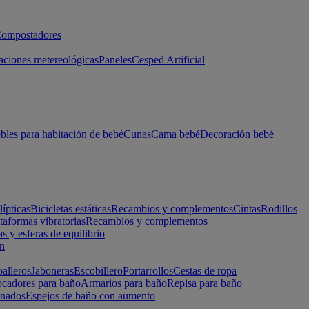
ompostadores
aciones metereológicas
Paneles
Cesped Artificial
les para habitación de bebé
Cunas
Cama bebé
Decoración bebé
lípticas
Bicicletas estáticas
Recambios y complementos
Cintas
Rodillos
taformas vibratorias
Recambios y complementos
s y esferas de equilibrio
ón
alleros
Jaboneras
Escobillero
Portarrollos
Cestas de ropa
cadores para baño
Armarios para baño
Repisa para baño
inados
Espejos de baño con aumento