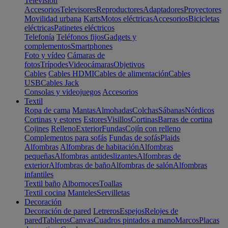
Televisión
Accesorios
Televisores
Reproductores
Adaptadores
Proyectores
Movilidad urbana
Karts
Motos eléctricas
Accesorios
Bicicletas
eléctricas
Patinetes eléctricos
Telefonía
Teléfonos fijos
Gadgets y
complementos
Smartphones
Foto y vídeo
Cámaras de
fotos
Trípodes
Videocámaras
Objetivos
Cables
Cables HDMI
Cables de alimentación
Cables
USB
Cables Jack
Consolas y videojuegos
Accesorios
Textil
Ropa de cama
Mantas
Almohadas
Colchas
Sábanas
Nórdicos
Cortinas y estores
Estores
Visillos
Cortinas
Barras de cortina
Cojines
Relleno
Exterior
Fundas
Cojín con relleno
Complementos para sofás
Fundas de sofás
Plaids
Alfombras
Alfombras de habitación
Alfombras
pequeñas
Alfombras antideslizantes
Alfombras de
exterior
Alfombras de baño
Alfombras de salón
Alfombras
infantiles
Textil baño
Albornoces
Toallas
Textil cocina
Manteles
Servilletas
Decoración
Decoración de pared
Letreros
Espejos
Relojes de
pared
Tableros
Canvas
Cuadros pintados a mano
Marcos
Placas