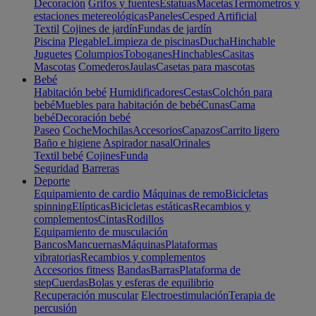
Decoración
Grifos y fuentes
Estatuas
Macetas
Termómetros y
estaciones metereológicas
Paneles
Cesped Artificial
Textil
Cojines de jardín
Fundas de jardín
Piscina
Plegable
Limpieza de piscinas
Ducha
Hinchable
Juguetes
Columpios
Toboganes
Hinchables
Casitas
Mascotas
Comederos
Jaulas
Casetas para mascotas
Bebé
Habitación bebé
Humidificadores
Cestas
Colchón para
bebé
Muebles para habitación de bebé
Cunas
Cama
bebé
Decoración bebé
Paseo
Coche
Mochilas
Accesorios
Capazos
Carrito ligero
Baño e higiene
Aspirador nasal
Orinales
Textil bebé
Cojines
Funda
Seguridad
Barreras
Deporte
Equipamiento de cardio
Máquinas de remo
Bicicletas
spinning
Elípticas
Bicicletas estáticas
Recambios y
complementos
Cintas
Rodillos
Equipamiento de musculación
Bancos
Mancuernas
Máquinas
Plataformas
vibratorias
Recambios y complementos
Accesorios fitness
Bandas
Barras
Plataforma de
step
Cuerdas
Bolas y esferas de equilibrio
Recuperación muscular
Electroestimulación
Terapia de
percusión