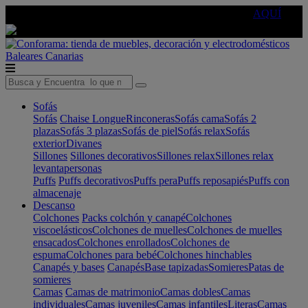
🔵Cambia tu electro con
-10% EXTRA
de descuento ☑️
AQUÍ
Baleares
Canarias
Sofás
Sofás
Chaise Longue
Rinconeras
Sofás cama
Sofás 2
plazas
Sofás 3 plazas
Sofás de piel
Sofás relax
Sofás
exterior
Divanes
Sillones
Sillones decorativos
Sillones relax
Sillones relax
levantapersonas
Puffs
Puffs decorativos
Puffs pera
Puffs reposapiés
Puffs con
almacenaje
Descanso
Colchones
Packs colchón y canapé
Colchones
viscoelásticos
Colchones de muelles
Colchones de muelles
ensacados
Colchones enrollados
Colchones de
espuma
Colchones para bebé
Colchones hinchables
Canapés y bases
Canapés
Base tapizadas
Somieres
Patas de
somieres
Camas
Camas de matrimonio
Camas dobles
Camas
individuales
Camas juveniles
Camas infantiles
Literas
Camas