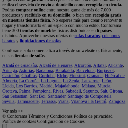
realiza el
servicio de envío a domicilio como recogida en tienda.
Podrás
comprar online
entre nuestra gama de más de 7.000
productos y
recibirlo en tu domicilio
, o bien con
recogida gratis
en nuestras tiendas física.
No esperes más para crear o renovar tu
hogar y transformarlo en un espacio con mucho estilo. Conforama
tiene 300
tiendas de muebles
físicas distribuidas en
6 países
distintos. Aproveche nuestras ofertas de
sofas baratos
,
colchones
baratos
y
liquidaciones de sofas
.
Conforama solo comercializa a través de su website o, físicamente,
en sus
tiendas de sofás
.
Alcalá de Guadaíra
,
Alcalá de Henares
,
Alcorcón
,
Alfafar
,
Alicante
,
Arinaga
,
Asturias
,
Badalona
,
Barakaldo
,
Barcelona
,
Burjassot
,
Castellón
,
Chafiras
,
Cordoba
,
Elche
,
Finestrat
,
Granada
,
Huércal de
Almería
,
La Coruña
,
La Laguna
,
La Zenia
,
Lanzarote
,
León
,
Lleida
,
Los Barrios
,
Madrid
,
Majadahonda
,
Málaga
,
Murcia
,
Orotava
,
Palma
,
Pamplona
,
Rivas
,
Sabadell
,
Sagunto
,
Salt, Girona
,
San Sebastian
,
Sant Boi
,
Santander
,
Santiago de Compostela
,
Sevilla
,
Tamaraceite
,
Terrassa
,
Viana
,
Vilanova i la Geltrú
,
Zaragoza
Ver más >>
© Conforama
Términos y Condiciones
Política de privacidad
Política de cookies
Configuración de Cookies