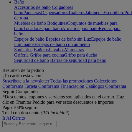
Baño
Accesorios de baño
Colgadores
baño
Papeleras
Dispensadores
Toalleros
Jaboneras
Escobillero
Port
de ropa
Muebles de baño
Botiquines
Conjuntos de muebles para
baño
Tocadores para baño
Armarios para baño
Repisa para
baño
Espejos de baño
Espejos de baño sin Luz
Espejos de baño
iluminados
Espejos de baño con aumento
Sanitarios
Bañeras
Lavabos
Mamparas
Grifería
Grifos para cocina
Grifos para ducha
Seguridad de baño
Barras de seguridad para baño
Resumen de tu pedido
¡Tu carrito está vacío!
Suscríbete a la newsletter
Todas las promociones
Colecciones
Conforama
Tarjeta Conforama
Financiación
Catálogos Conforama
Seguir Comprando
*Descuentos, cupones y servicios son aplicados en el carrito. Haz
clic en Tramitar Pedido para ver estos descuentos e importes
Pago 100% seguro
Total con descuento
(IVA incluido*)
Ir Al Carrito