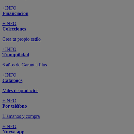
+INFO
Financiación
+INFO
Colecciones
Crea tu propio estilo
+INFO
Tranquilidad
6 años de Garantía Plus
+INFO
Catálogos
Miles de productos
+INFO
Por teléfono
Llámanos y compra
+INFO
Nueva app