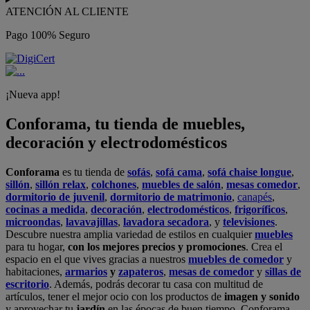
ATENCIÓN AL CLIENTE
Pago 100% Seguro
¡Nueva app!
Conforama, tu tienda de muebles,
decoración y electrodomésticos
Conforama
es tu tienda de
sofás
,
sofá cama
,
sofá chaise longue
,
sillón
,
sillón relax
,
colchones
,
muebles de salón
,
mesas comedor
,
dormitorio de juvenil
,
dormitorio de matrimonio
,
canapés
,
cocinas a medida
,
decoración
,
electrodomésticos
,
frigoríficos
,
microondas
,
lavavajillas
,
lavadora secadora
, y
televisiones
.
Descubre nuestra amplia variedad de estilos en cualquier
muebles
para tu hogar,
con los mejores precios y promociones
. Crea el
espacio en el que vives gracias a nuestros
muebles de comedor
y
habitaciones,
armarios
y
zapateros
,
mesas de comedor
y
sillas de
escritorio
. Además, podrás decorar tu casa con multitud de
artículos, tener el mejor ocio con los productos de
imagen y sonido
y aprovechar tu
jardín
en las épocas de buen tiempo. Conforama