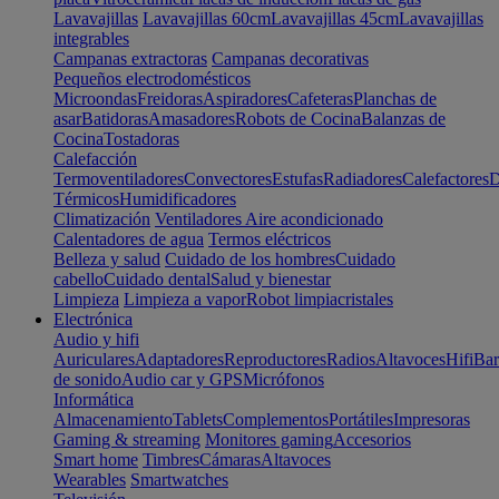
Lavavajillas
Lavavajillas 60cm
Lavavajillas 45cm
Lavavajillas
integrables
Campanas extractoras
Campanas decorativas
Pequeños electrodomésticos
Microondas
Freidoras
Aspiradores
Cafeteras
Planchas de
asar
Batidoras
Amasadores
Robots de Cocina
Balanzas de
Cocina
Tostadoras
Calefacción
Termoventiladores
Convectores
Estufas
Radiadores
Calefactores
D
Térmicos
Humidificadores
Climatización
Ventiladores
Aire acondicionado
Calentadores de agua
Termos eléctricos
Belleza y salud
Cuidado de los hombres
Cuidado
cabello
Cuidado dental
Salud y bienestar
Limpieza
Limpieza a vapor
Robot limpiacristales
Electrónica
Audio y hifi
Auriculares
Adaptadores
Reproductores
Radios
Altavoces
Hifi
Bar
de sonido
Audio car y GPS
Micrófonos
Informática
Almacenamiento
Tablets
Complementos
Portátiles
Impresoras
Gaming & streaming
Monitores gaming
Accesorios
Smart home
Timbres
Cámaras
Altavoces
Wearables
Smartwatches