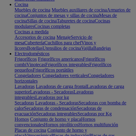
Cocina
Muebles de cocina
Muebles auxiliares de cocina
Armarios de
cocina
Conjuntos de mesas y sillas de cocina
Mesas de
cocina
Sillas de cocina
Taburetes de cocina
Cocinas
modulares
Cocinas completas
Cocinas a medida
Accesorios de cocina
Menaje
Servicio de
mesa
Cubertería
Cuchillos para chef
Vinos y
licores
Botellas
Utensilios de cocina
Vajilla
Bandejas
Electrodomésticos
Frigoríficos
Frigoríficos americanos
Frigoríficos
combi
Vinotecas
Frigoríficos integrables
Frigoríficos
pequeños
Frigoríficos portátiles
Congeladores
Congeladores verticales
Congeladores
horizontales
Lavadoras
Lavadoras de carga frontal
Lavadoras de carga
superior
Lavadoras - Secadoras
Lavadoras
integrables
Lavadoras por kg
Secadoras
Lavadoras - Secadoras
Secadoras con bomba de
calor
Secadoras de condensación
Secadoras de
evacuación
Secadoras integrables
Secadoras por Kg
Hornos
Conjunto de horno y placa
Hornos
convencionales
Hornos pirolíticos
Hornos multifunción
Placas de cocina
Conjunto de horno y
placa
Vitrocerámica
Placas de inducción
Placas de gas