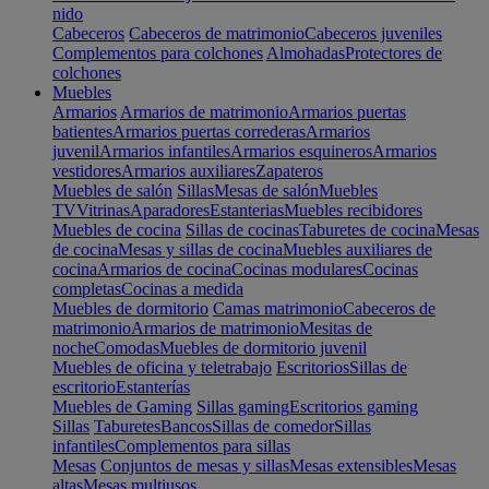
nido
Cabeceros
Cabeceros de matrimonio
Cabeceros juveniles
Complementos para colchones
Almohadas
Protectores de
colchones
Muebles
Armarios
Armarios de matrimonio
Armarios puertas
batientes
Armarios puertas correderas
Armarios
juvenil
Armarios infantiles
Armarios esquineros
Armarios
vestidores
Armarios auxiliares
Zapateros
Muebles de salón
Sillas
Mesas de salón
Muebles
TV
Vitrinas
Aparadores
Estanterias
Muebles recibidores
Muebles de cocina
Sillas de cocinas
Taburetes de cocina
Mesas
de cocina
Mesas y sillas de cocina
Muebles auxiliares de
cocina
Armarios de cocina
Cocinas modulares
Cocinas
completas
Cocinas a medida
Muebles de dormitorio
Camas matrimonio
Cabeceros de
matrimonio
Armarios de matrimonio
Mesitas de
noche
Comodas
Muebles de dormitorio juvenil
Muebles de oficina y teletrabajo
Escritorios
Sillas de
escritorio
Estanterías
Muebles de Gaming
Sillas gaming
Escritorios gaming
Sillas
Taburetes
Bancos
Sillas de comedor
Sillas
infantiles
Complementos para sillas
Mesas
Conjuntos de mesas y sillas
Mesas extensibles
Mesas
altas
Mesas multiusos