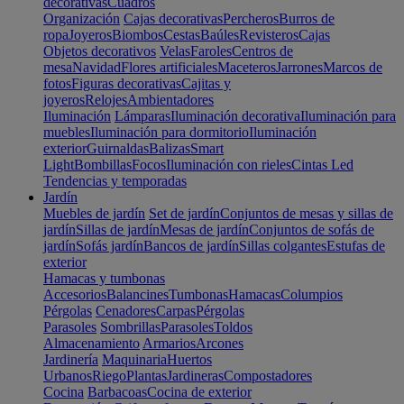
decorativas
Cuadros
Organización
Cajas decorativas
Percheros
Burros de
ropa
Joyeros
Biombos
Cestas
Baúles
Revisteros
Cajas
Objetos decorativos
Velas
Faroles
Centros de
mesa
Navidad
Flores artificiales
Maceteros
Jarrones
Marcos de
fotos
Figuras decorativas
Cajitas y
joyeros
Relojes
Ambientadores
Iluminación
Lámparas
Iluminación decorativa
Iluminación para
muebles
Iluminación para dormitorio
Iluminación
exterior
Guirnaldas
Balizas
Smart
Light
Bombillas
Focos
Iluminación con rieles
Cintas Led
Tendencias y temporadas
Jardín
Muebles de jardín
Set de jardín
Conjuntos de mesas y sillas de
jardín
Sillas de jardín
Mesas de jardín
Conjuntos de sofás de
jardín
Sofás jardín
Bancos de jardín
Sillas colgantes
Estufas de
exterior
Hamacas y tumbonas
Accesorios
Balancines
Tumbonas
Hamacas
Columpios
Pérgolas
Cenadores
Carpas
Pérgolas
Parasoles
Sombrillas
Parasoles
Toldos
Almacenamiento
Armarios
Arcones
Jardinería
Maquinaria
Huertos
Urbanos
Riego
Plantas
Jardineras
Compostadores
Cocina
Barbacoas
Cocina de exterior