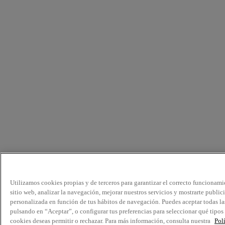
Utilizamos cookies propias y de terceros para garantizar el correcto funcionami
sitio web, analizar la navegación, mejorar nuestros servicios y mostrarte public
personalizada en función de tus hábitos de navegación. Puedes aceptar todas la
pulsando en “Aceptar”, o configurar tus preferencias para seleccionar qué tipos
cookies deseas permitir o rechazar. Para más información, consulta nuestra
Pol