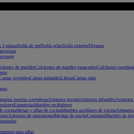
s 3 plazas
Sofás de piel
Sofás relax
Sofás exterior
Divanes
apersonas
macenaje
chones de muelles
Colchones de muelles ensacados
Colchones enrollad
eres
Camas juveniles
Camas infantiles
Literas
Camas nido
ones
marios puertas correderas
Armarios juvenil
Armarios infantiles
Armarios 
radores
Estanterias
Muebles recibidores
e cocina
Mesas y sillas de cocina
Muebles auxiliares de cocina
Armarios
onio
Armarios de matrimonio
Mesitas de noche
Comodas
Muebles de dor
tanterías
entos para sillas