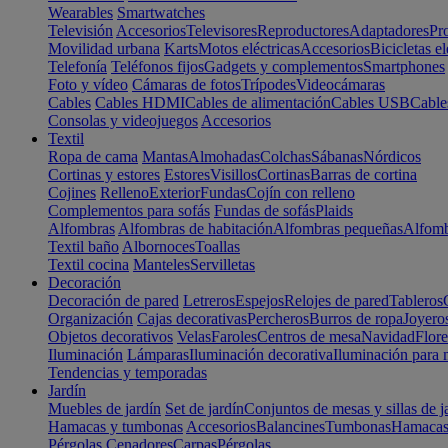
Wearables
Smartwatches
Televisión
Accesorios
Televisores
Reproductores
Adaptadores
Pr
Movilidad urbana
Karts
Motos eléctricas
Accesorios
Bicicletas el
Telefonía
Teléfonos fijos
Gadgets y complementos
Smartphones
Foto y vídeo
Cámaras de fotos
Trípodes
Videocámaras
Cables
Cables HDMI
Cables de alimentación
Cables USB
Cable
Consolas y videojuegos
Accesorios
Textil
Ropa de cama
Mantas
Almohadas
Colchas
Sábanas
Nórdicos
Cortinas y estores
Estores
Visillos
Cortinas
Barras de cortina
Cojines
Relleno
Exterior
Fundas
Cojín con relleno
Complementos para sofás
Fundas de sofás
Plaids
Alfombras
Alfombras de habitación
Alfombras pequeñas
Alfomb
Textil baño
Albornoces
Toallas
Textil cocina
Manteles
Servilletas
Decoración
Decoración de pared
Letreros
Espejos
Relojes de pared
Tableros
Organización
Cajas decorativas
Percheros
Burros de ropa
Joyero
Objetos decorativos
Velas
Faroles
Centros de mesa
Navidad
Flore
Iluminación
Lámparas
Iluminación decorativa
Iluminación para 
Tendencias y temporadas
Jardín
Muebles de jardín
Set de jardín
Conjuntos de mesas y sillas de j
Hamacas y tumbonas
Accesorios
Balancines
Tumbonas
Hamaca
Pérgolas
Cenadores
Carpas
Pérgolas