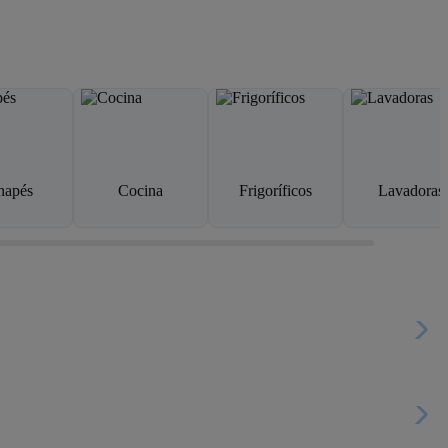
napés
Cocina
Frigoríficos
Lavadoras