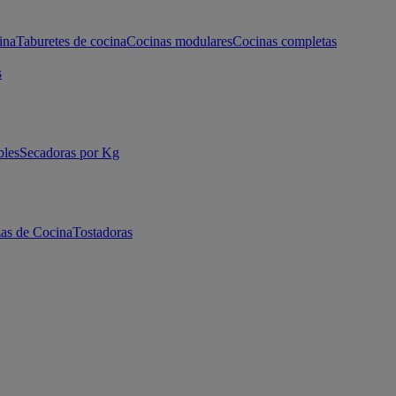
ina
Taburetes de cocina
Cocinas modulares
Cocinas completas
s
bles
Secadoras por Kg
as de Cocina
Tostadoras