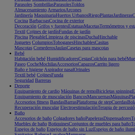
Parasoles
Sombrillas
Parasoles
Toldos
Almacenamiento
Armarios
Arcones
Jardinería
Maquinaria
Huertos Urbanos
Riego
Plantas
Jardineras
C
Cocina
Barbacoas
Cocina de exterior
Decoración
Grifos y fuentes
Estatuas
Macetas
Termómetros y est
Textil
Cojines de jardín
Fundas de jardín
Piscina
Plegable
Limpieza de piscinas
Ducha
Hinchable
Juguetes
Columpios
Toboganes
Hinchables
Casitas
Mascotas
Comederos
Jaulas
Casetas para mascotas
Bebé
Habitación bebé
Humidificadores
Cestas
Colchón para bebé
Mueb
Paseo
Coche
Mochilas
Accesorios
Capazos
Carrito ligero
Baño e higiene
Aspirador nasal
Orinales
Textil bebé
Cojines
Funda
Seguridad
Barreras
Deporte
Equipamiento de cardio
Máquinas de remo
Bicicletas spinning
E
Equipamiento de musculación
Bancos
Mancuernas
Máquinas
Pla
Accesorios fitness
Bandas
Barras
Plataforma de step
Cuerdas
Bola
Recuperación muscular
Electroestimulación
Terapia de percusi
Baño
Accesorios de baño
Colgadores baño
Papeleras
Dispensadores
To
Muebles de baño
Botiquines
Conjuntos de muebles para baño
To
Espejos de baño
Espejos de baño sin Luz
Espejos de baño ilum
Sanitarios
Bañeras
Lavabos
Mamparas