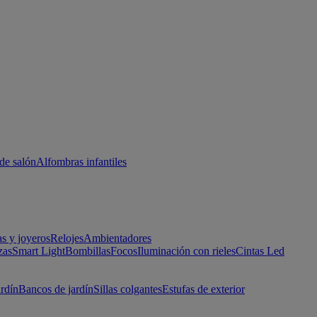
de salón
Alfombras infantiles
as y joyeros
Relojes
Ambientadores
zas
Smart Light
Bombillas
Focos
Iluminación con rieles
Cintas Led
ardín
Bancos de jardín
Sillas colgantes
Estufas de exterior