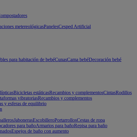
ompostadores
aciones metereológicas
Paneles
Cesped Artificial
les para habitación de bebé
Cunas
Cama bebé
Decoración bebé
lípticas
Bicicletas estáticas
Recambios y complementos
Cintas
Rodillos
taformas vibratorias
Recambios y complementos
s y esferas de equilibrio
ón
alleros
Jaboneras
Escobillero
Portarrollos
Cestas de ropa
cadores para baño
Armarios para baño
Repisa para baño
inados
Espejos de baño con aumento