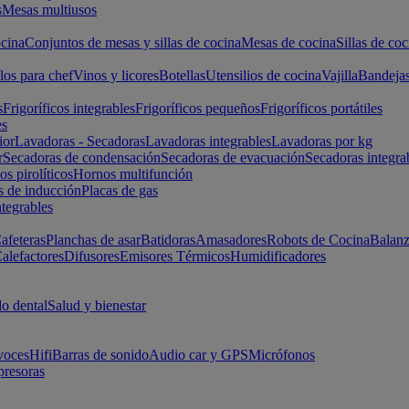
s
Mesas multiusos
cina
Conjuntos de mesas y sillas de cocina
Mesas de cocina
Sillas de coc
los para chef
Vinos y licores
Botellas
Utensilios de cocina
Vajilla
Bandeja
s
Frigoríficos integrables
Frigoríficos pequeños
Frigoríficos portátiles
es
ior
Lavadoras - Secadoras
Lavadoras integrables
Lavadoras por kg
r
Secadoras de condensación
Secadoras de evacuación
Secadoras integra
s pirolíticos
Hornos multifunción
s de inducción
Placas de gas
ntegrables
afeteras
Planchas de asar
Batidoras
Amasadores
Robots de Cocina
Balanz
alefactores
Difusores
Emisores Térmicos
Humidificadores
o dental
Salud y bienestar
voces
Hifi
Barras de sonido
Audio car y GPS
Micrófonos
presoras