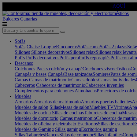
🔵Cambia tu electro con
-10% EXTRA
de descuento ☑️
AQUÍ
Baleares
Canarias
Sofás
Sofás
Chaise Longue
Rinconeras
Sofás cama
Sofás 2 plazas
Sofá
Sillones
Sillones decorativos
Sillones relax
Sillones relax levant
Puffs
Puffs decorativos
Puffs pera
Puffs reposapiés
Puffs con al
Descanso
Colchones
Packs colchón y canapé
Colchones viscoelásticos
Col
Canapés y bases
Canapés
Base tapizadas
Somieres
Patas de somi
Camas
Camas de matrimonio
Camas dobles
Camas individuales
Cabeceros
Cabeceros de matrimonio
Cabeceros juveniles
Complementos para colchones
Almohadas
Protectores de colch
Muebles
Armarios
Armarios de matrimonio
Armarios puertas batientes
Ar
Muebles de salón
Sillas
Mesas de salón
Muebles TV
Vitrinas
Apa
Muebles de cocina
Sillas de cocinas
Taburetes de cocina
Mesas d
Muebles de dormitorio
Camas matrimonio
Cabeceros de matrim
Muebles de oficina y teletrabajo
Escritorios
Sillas de escritorio
Es
Muebles de Gaming
Sillas gaming
Escritorios gaming
Sillas
Taburetes
Bancos
Sillas de comedor
Sillas infantiles
Complem