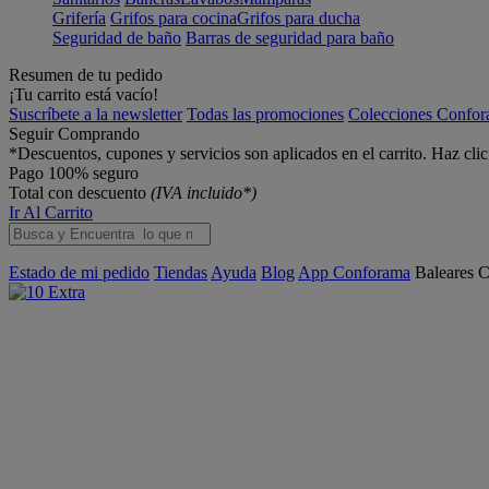
Grifería
Grifos para cocina
Grifos para ducha
Seguridad de baño
Barras de seguridad para baño
Resumen de tu pedido
¡Tu carrito está vacío!
Suscríbete a la newsletter
Todas las promociones
Colecciones Confo
Seguir Comprando
*Descuentos, cupones y servicios son aplicados en el carrito. Haz cli
Pago 100% seguro
Total con descuento
(IVA incluido*)
Ir Al Carrito
Estado de mi pedido
Tiendas
Ayuda
Blog
App Conforama
Baleares
C