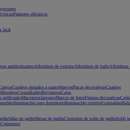
oyectores
éctricas
Patinetes eléctricos
s Jack
ras antideslizantes
Alfombras de exterior
Alfombras de baño
Alfombras 
Canvas
Cuadros pintados a mano
Marcos
Placas decorativas
Cuadros
s
Biombos
Cestas
Baúles
Revisteros
Cajas
s artificiales
Maceteros
Jarrones
Marcos de fotos
Figuras decorativas
Cajit
muebles
Iluminación para dormitorio
Iluminación exterior
Guirnaldas
Bali
ardín
Sillas de jardín
Mesas de jardín
Conjuntos de sofás de jardín
Sofás j
s
Columpios