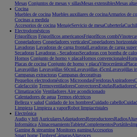
Mesas
Conjuntos de mesas y sillas
Mesas extensibles
Mesas alta
Cocina
Muebles de cocina
Muebles auxiliares de cocina
Armarios de co
Cocinas a medida
Accesorios de cocina
Menaje
Servicio de mesa
Cubertería
Cuchil
Electrodomésticos
Frigoríficos
Frigoríficos americanos
Frigoríficos combi
Vinoteca
Congeladores
Congeladores verticales
Congeladores horizontal
Lavadoras
Lavadoras de carga frontal
Lavadoras de carga super
Secadoras
Lavadoras - Secadoras
Secadoras con bomba de calo
Hornos
Conjunto de horno y placa
Hornos convencionales
Horno
Placas de cocina
Conjunto de horno y placa
Vitrocerámica
Placa
Lavavajillas
Lavavajillas 60cm
Lavavajillas 45cm
Lavavajillas i
Campanas extractoras
Campanas decorativas
Pequeños electrodomésticos
Microondas
Freidoras
Aspiradores
C
Calefacción
Termoventiladores
Convectores
Estufas
Radiadores
C
Climatización
Ventiladores
Aire acondicionado
Calentadores de agua
Termos eléctricos
Belleza y salud
Cuidado de los hombres
Cuidado cabello
Cuidad
Limpieza
Limpieza a vapor
Robot limpiacristales
Electrónica
Audio y hifi
Auriculares
Adaptadores
Reproductores
Radios
Alta
Informática
Almacenamiento
Tablets
Complementos
Portátiles
Im
Gaming & streaming
Monitores gaming
Accesorios
Smart home
Timbres
Cámaras
Altavoces