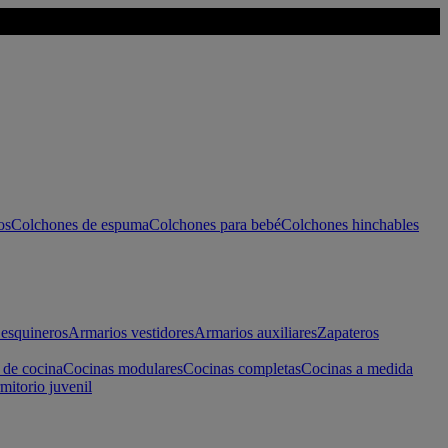
os
Colchones de espuma
Colchones para bebé
Colchones hinchables
esquineros
Armarios vestidores
Armarios auxiliares
Zapateros
 de cocina
Cocinas modulares
Cocinas completas
Cocinas a medida
mitorio juvenil