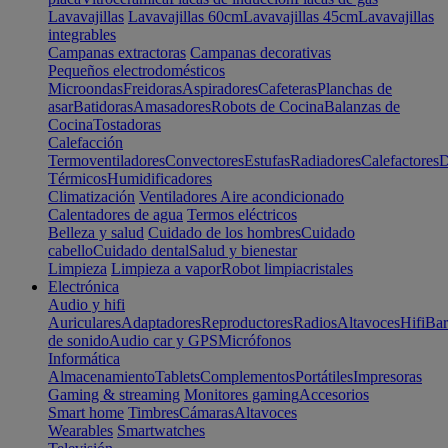
Lavavajillas
Lavavajillas 60cm
Lavavajillas 45cm
Lavavajillas
integrables
Campanas extractoras
Campanas decorativas
Pequeños electrodomésticos
Microondas
Freidoras
Aspiradores
Cafeteras
Planchas de
asar
Batidoras
Amasadores
Robots de Cocina
Balanzas de
Cocina
Tostadoras
Calefacción
Termoventiladores
Convectores
Estufas
Radiadores
Calefactores
D
Térmicos
Humidificadores
Climatización
Ventiladores
Aire acondicionado
Calentadores de agua
Termos eléctricos
Belleza y salud
Cuidado de los hombres
Cuidado
cabello
Cuidado dental
Salud y bienestar
Limpieza
Limpieza a vapor
Robot limpiacristales
Electrónica
Audio y hifi
Auriculares
Adaptadores
Reproductores
Radios
Altavoces
Hifi
Bar
de sonido
Audio car y GPS
Micrófonos
Informática
Almacenamiento
Tablets
Complementos
Portátiles
Impresoras
Gaming & streaming
Monitores gaming
Accesorios
Smart home
Timbres
Cámaras
Altavoces
Wearables
Smartwatches