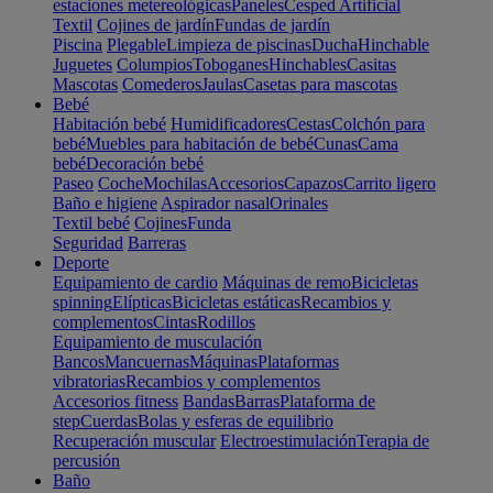
estaciones metereológicas
Paneles
Cesped Artificial
Textil
Cojines de jardín
Fundas de jardín
Piscina
Plegable
Limpieza de piscinas
Ducha
Hinchable
Juguetes
Columpios
Toboganes
Hinchables
Casitas
Mascotas
Comederos
Jaulas
Casetas para mascotas
Bebé
Habitación bebé
Humidificadores
Cestas
Colchón para
bebé
Muebles para habitación de bebé
Cunas
Cama
bebé
Decoración bebé
Paseo
Coche
Mochilas
Accesorios
Capazos
Carrito ligero
Baño e higiene
Aspirador nasal
Orinales
Textil bebé
Cojines
Funda
Seguridad
Barreras
Deporte
Equipamiento de cardio
Máquinas de remo
Bicicletas
spinning
Elípticas
Bicicletas estáticas
Recambios y
complementos
Cintas
Rodillos
Equipamiento de musculación
Bancos
Mancuernas
Máquinas
Plataformas
vibratorias
Recambios y complementos
Accesorios fitness
Bandas
Barras
Plataforma de
step
Cuerdas
Bolas y esferas de equilibrio
Recuperación muscular
Electroestimulación
Terapia de
percusión
Baño