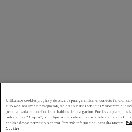
Utilizamos cookies propias y de terceros para garantizar el correcto funcionami
sitio web, analizar la navegación, mejorar nuestros servicios y mostrarte public
personalizada en función de tus hábitos de navegación. Puedes aceptar todas la
pulsando en “Aceptar”, o configurar tus preferencias para seleccionar qué tipos
cookies deseas permitir o rechazar. Para más información, consulta nuestra
Pol
Cookies