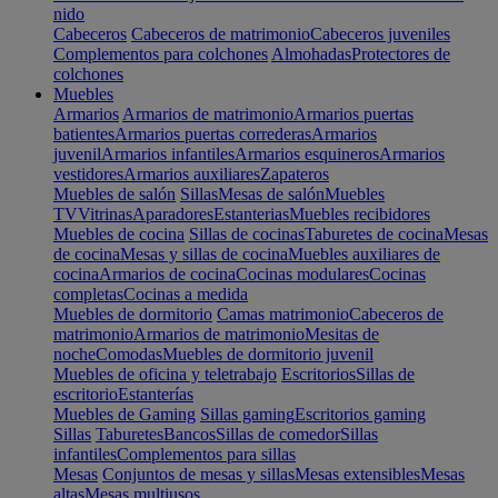
nido
Cabeceros
Cabeceros de matrimonio
Cabeceros juveniles
Complementos para colchones
Almohadas
Protectores de
colchones
Muebles
Armarios
Armarios de matrimonio
Armarios puertas
batientes
Armarios puertas correderas
Armarios
juvenil
Armarios infantiles
Armarios esquineros
Armarios
vestidores
Armarios auxiliares
Zapateros
Muebles de salón
Sillas
Mesas de salón
Muebles
TV
Vitrinas
Aparadores
Estanterias
Muebles recibidores
Muebles de cocina
Sillas de cocinas
Taburetes de cocina
Mesas
de cocina
Mesas y sillas de cocina
Muebles auxiliares de
cocina
Armarios de cocina
Cocinas modulares
Cocinas
completas
Cocinas a medida
Muebles de dormitorio
Camas matrimonio
Cabeceros de
matrimonio
Armarios de matrimonio
Mesitas de
noche
Comodas
Muebles de dormitorio juvenil
Muebles de oficina y teletrabajo
Escritorios
Sillas de
escritorio
Estanterías
Muebles de Gaming
Sillas gaming
Escritorios gaming
Sillas
Taburetes
Bancos
Sillas de comedor
Sillas
infantiles
Complementos para sillas
Mesas
Conjuntos de mesas y sillas
Mesas extensibles
Mesas
altas
Mesas multiusos