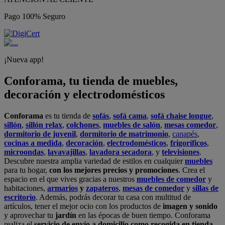
Pago 100% Seguro
¡Nueva app!
Conforama, tu tienda de muebles,
decoración y electrodomésticos
Conforama
es tu tienda de
sofás
,
sofá cama
,
sofá chaise longue
,
sillón
,
sillón relax
,
colchones
,
muebles de salón
,
mesas comedor
,
dormitorio de juvenil
,
dormitorio de matrimonio
,
canapés
,
cocinas a medida
,
decoración
,
electrodomésticos
,
frigoríficos
,
microondas
,
lavavajillas
,
lavadora secadora
, y
televisiones
.
Descubre nuestra amplia variedad de estilos en cualquier
muebles
para tu hogar,
con los mejores precios y promociones
. Crea el
espacio en el que vives gracias a nuestros
muebles de comedor
y
habitaciones,
armarios
y
zapateros
,
mesas de comedor
y
sillas de
escritorio
. Además, podrás decorar tu casa con multitud de
artículos, tener el mejor ocio con los productos de
imagen y sonido
y aprovechar tu
jardín
en las épocas de buen tiempo. Conforama
realiza el
servicio de envío a domicilio como recogida en tienda.