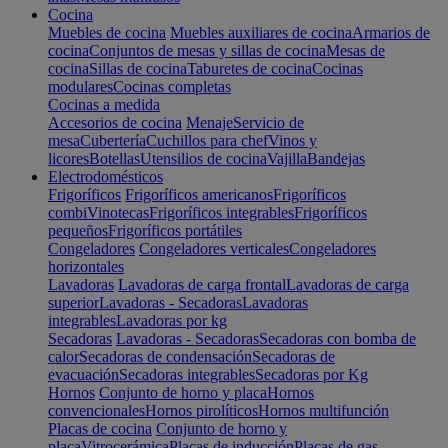
Cocina
Muebles de cocina
Muebles auxiliares de cocina
Armarios de
cocina
Conjuntos de mesas y sillas de cocina
Mesas de
cocina
Sillas de cocina
Taburetes de cocina
Cocinas
modulares
Cocinas completas
Cocinas a medida
Accesorios de cocina
Menaje
Servicio de
mesa
Cubertería
Cuchillos para chef
Vinos y
licores
Botellas
Utensilios de cocina
Vajilla
Bandejas
Electrodomésticos
Frigoríficos
Frigoríficos americanos
Frigoríficos
combi
Vinotecas
Frigoríficos integrables
Frigoríficos
pequeños
Frigoríficos portátiles
Congeladores
Congeladores verticales
Congeladores
horizontales
Lavadoras
Lavadoras de carga frontal
Lavadoras de carga
superior
Lavadoras - Secadoras
Lavadoras
integrables
Lavadoras por kg
Secadoras
Lavadoras - Secadoras
Secadoras con bomba de
calor
Secadoras de condensación
Secadoras de
evacuación
Secadoras integrables
Secadoras por Kg
Hornos
Conjunto de horno y placa
Hornos
convencionales
Hornos pirolíticos
Hornos multifunción
Placas de cocina
Conjunto de horno y
placa
Vitrocerámica
Placas de inducción
Placas de gas