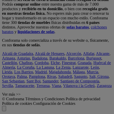
Podrás
comprar online
entre nuestra gama de más de 7.000
productos y
recibirlo en tu domicilio
, o bien con
recogida gratis
en nuestras tiendas física.
No esperes más para crear o renovar tu
hogar y transformarlo en un espacio con mucho estilo. Conforama
tiene 300
tiendas de muebles
físicas distribuidas en
6 países
distintos. Aproveche nuestras ofertas de
sofas baratos
,
colchones
baratos
y
liquidaciones de sofas
.
Conforama solo comercializa a través de su website o, físicamente,
en sus
tiendas de sofás
.
Alcalá de Guadaíra
,
Alcalá de Henares
,
Alcorcón
,
Alfafar
,
Alicante
,
Arinaga
,
Asturias
,
Badalona
,
Barakaldo
,
Barcelona
,
Burjassot
,
Castellón
,
Chafiras
,
Cordoba
,
Elche
,
Finestrat
,
Granada
,
Huércal de
Almería
,
La Coruña
,
La Laguna
,
La Zenia
,
Lanzarote
,
León
,
Lleida
,
Los Barrios
,
Madrid
,
Majadahonda
,
Málaga
,
Murcia
,
Orotava
,
Palma
,
Pamplona
,
Rivas
,
Sabadell
,
Sagunto
,
Salt, Girona
,
San Sebastian
,
Sant Boi
,
Santander
,
Santiago de Compostela
,
Sevilla
,
Tamaraceite
,
Terrassa
,
Viana
,
Vilanova i la Geltrú
,
Zaragoza
Ver más >>
© Conforama
Términos y Condiciones
Política de privacidad
Política de cookies
Configuración de Cookies