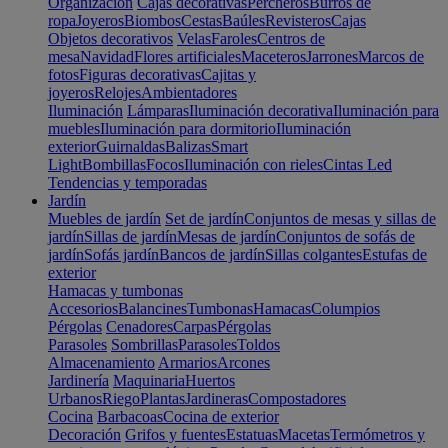
Organización
Cajas decorativas
Percheros
Burros de
ropa
Joyeros
Biombos
Cestas
Baúles
Revisteros
Cajas
Objetos decorativos
Velas
Faroles
Centros de
mesa
Navidad
Flores artificiales
Maceteros
Jarrones
Marcos de
fotos
Figuras decorativas
Cajitas y
joyeros
Relojes
Ambientadores
Iluminación
Lámparas
Iluminación decorativa
Iluminación para
muebles
Iluminación para dormitorio
Iluminación
exterior
Guirnaldas
Balizas
Smart
Light
Bombillas
Focos
Iluminación con rieles
Cintas Led
Tendencias y temporadas
Jardín
Muebles de jardín
Set de jardín
Conjuntos de mesas y sillas de
jardín
Sillas de jardín
Mesas de jardín
Conjuntos de sofás de
jardín
Sofás jardín
Bancos de jardín
Sillas colgantes
Estufas de
exterior
Hamacas y tumbonas
Accesorios
Balancines
Tumbonas
Hamacas
Columpios
Pérgolas
Cenadores
Carpas
Pérgolas
Parasoles
Sombrillas
Parasoles
Toldos
Almacenamiento
Armarios
Arcones
Jardinería
Maquinaria
Huertos
Urbanos
Riego
Plantas
Jardineras
Compostadores
Cocina
Barbacoas
Cocina de exterior
Decoración
Grifos y fuentes
Estatuas
Macetas
Termómetros y