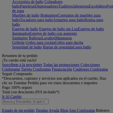
Accesorios de baño
Colgadores
baño
Papeleras
Dispensadores
Toalleros
Jaboneras
Escobillero
Port
de ropa
Muebles de baño
Botiquines
Conjuntos de muebles para
baño
Tocadores para baño
Armarios para baño
Repisa para
baño
Espejos de baño
Espejos de baño sin Luz
Espejos de baño
iluminados
Espejos de baño con aumento
Sanitarios
Bañeras
Lavabos
Mamparas
Grifería
Grifos para cocina
Grifos para ducha
Seguridad de baño
Barras de seguridad para baño
Resumen de tu pedido
¡Tu carrito está vacío!
Suscríbete a la newsletter
Todas las promociones
Colecciones
Conforama
Tarjeta Conforama
Financiación
Catálogos Conforama
Seguir Comprando
*Descuentos, cupones y servicios son aplicados en el carrito. Haz
clic en Tramitar Pedido para ver estos descuentos e importes
Pago 100% seguro
Total con descuento
(IVA incluido*)
Ir Al Carrito
Estado de mi pedido
Tiendas
Ayuda
Blog
App Conforama
Baleares