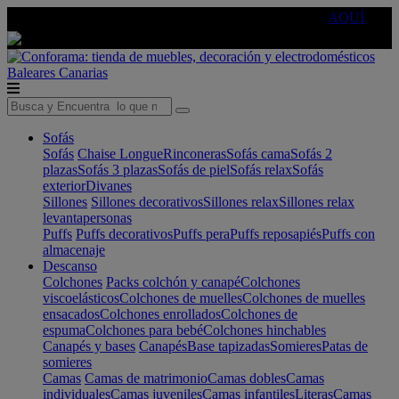
🔵Cambia tu electro con
-10% EXTRA
de descuento ☑️
AQUÍ
Baleares
Canarias
Sofás
Sofás
Chaise Longue
Rinconeras
Sofás cama
Sofás 2
plazas
Sofás 3 plazas
Sofás de piel
Sofás relax
Sofás
exterior
Divanes
Sillones
Sillones decorativos
Sillones relax
Sillones relax
levantapersonas
Puffs
Puffs decorativos
Puffs pera
Puffs reposapiés
Puffs con
almacenaje
Descanso
Colchones
Packs colchón y canapé
Colchones
viscoelásticos
Colchones de muelles
Colchones de muelles
ensacados
Colchones enrollados
Colchones de
espuma
Colchones para bebé
Colchones hinchables
Canapés y bases
Canapés
Base tapizadas
Somieres
Patas de
somieres
Camas
Camas de matrimonio
Camas dobles
Camas
individuales
Camas juveniles
Camas infantiles
Literas
Camas