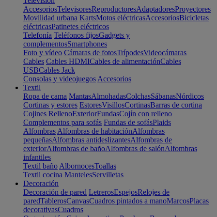
Televisión
Accesorios
Televisores
Reproductores
Adaptadores
Proyectores
Movilidad urbana
Karts
Motos eléctricas
Accesorios
Bicicletas
eléctricas
Patinetes eléctricos
Telefonía
Teléfonos fijos
Gadgets y
complementos
Smartphones
Foto y vídeo
Cámaras de fotos
Trípodes
Videocámaras
Cables
Cables HDMI
Cables de alimentación
Cables
USB
Cables Jack
Consolas y videojuegos
Accesorios
Textil
Ropa de cama
Mantas
Almohadas
Colchas
Sábanas
Nórdicos
Cortinas y estores
Estores
Visillos
Cortinas
Barras de cortina
Cojines
Relleno
Exterior
Fundas
Cojín con relleno
Complementos para sofás
Fundas de sofás
Plaids
Alfombras
Alfombras de habitación
Alfombras
pequeñas
Alfombras antideslizantes
Alfombras de
exterior
Alfombras de baño
Alfombras de salón
Alfombras
infantiles
Textil baño
Albornoces
Toallas
Textil cocina
Manteles
Servilletas
Decoración
Decoración de pared
Letreros
Espejos
Relojes de
pared
Tableros
Canvas
Cuadros pintados a mano
Marcos
Placas
decorativas
Cuadros