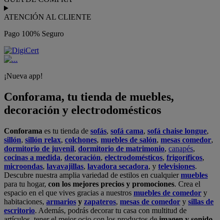
ATENCIÓN AL CLIENTE
Pago 100% Seguro
¡Nueva app!
Conforama, tu tienda de muebles,
decoración y electrodomésticos
Conforama
es tu tienda de
sofás
,
sofá cama
,
sofá chaise longue
,
sillón
,
sillón relax
,
colchones
,
muebles de salón
,
mesas comedor
,
dormitorio de juvenil
,
dormitorio de matrimonio
,
canapés
,
cocinas a medida
,
decoración
,
electrodomésticos
,
frigoríficos
,
microondas
,
lavavajillas
,
lavadora secadora
, y
televisiones
.
Descubre nuestra amplia variedad de estilos en cualquier
muebles
para tu hogar,
con los mejores precios y promociones
. Crea el
espacio en el que vives gracias a nuestros
muebles de comedor
y
habitaciones,
armarios
y
zapateros
,
mesas de comedor
y
sillas de
escritorio
. Además, podrás decorar tu casa con multitud de
artículos, tener el mejor ocio con los productos de
imagen y sonido