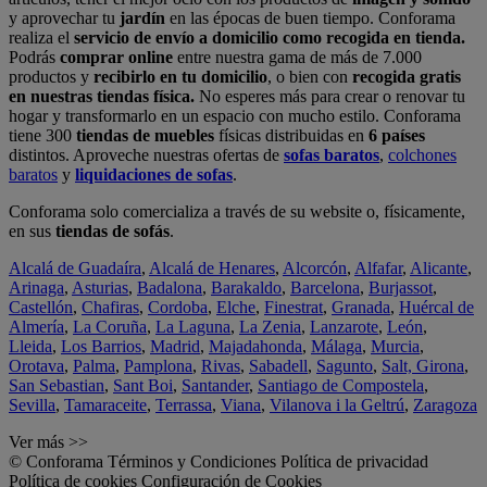
y aprovechar tu
jardín
en las épocas de buen tiempo. Conforama
realiza el
servicio de envío a domicilio como recogida en tienda.
Podrás
comprar online
entre nuestra gama de más de 7.000
productos y
recibirlo en tu domicilio
, o bien con
recogida gratis
en nuestras tiendas física.
No esperes más para crear o renovar tu
hogar y transformarlo en un espacio con mucho estilo. Conforama
tiene 300
tiendas de muebles
físicas distribuidas en
6 países
distintos. Aproveche nuestras ofertas de
sofas baratos
,
colchones
baratos
y
liquidaciones de sofas
.
Conforama solo comercializa a través de su website o, físicamente,
en sus
tiendas de sofás
.
Alcalá de Guadaíra
,
Alcalá de Henares
,
Alcorcón
,
Alfafar
,
Alicante
,
Arinaga
,
Asturias
,
Badalona
,
Barakaldo
,
Barcelona
,
Burjassot
,
Castellón
,
Chafiras
,
Cordoba
,
Elche
,
Finestrat
,
Granada
,
Huércal de
Almería
,
La Coruña
,
La Laguna
,
La Zenia
,
Lanzarote
,
León
,
Lleida
,
Los Barrios
,
Madrid
,
Majadahonda
,
Málaga
,
Murcia
,
Orotava
,
Palma
,
Pamplona
,
Rivas
,
Sabadell
,
Sagunto
,
Salt, Girona
,
San Sebastian
,
Sant Boi
,
Santander
,
Santiago de Compostela
,
Sevilla
,
Tamaraceite
,
Terrassa
,
Viana
,
Vilanova i la Geltrú
,
Zaragoza
Ver más >>
© Conforama
Términos y Condiciones
Política de privacidad
Política de cookies
Configuración de Cookies