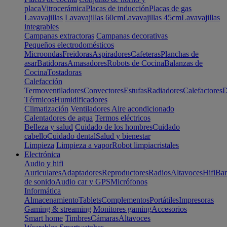
placa
Vitrocerámica
Placas de inducción
Placas de gas
Lavavajillas
Lavavajillas 60cm
Lavavajillas 45cm
Lavavajillas
integrables
Campanas extractoras
Campanas decorativas
Pequeños electrodomésticos
Microondas
Freidoras
Aspiradores
Cafeteras
Planchas de
asar
Batidoras
Amasadores
Robots de Cocina
Balanzas de
Cocina
Tostadoras
Calefacción
Termoventiladores
Convectores
Estufas
Radiadores
Calefactores
D
Térmicos
Humidificadores
Climatización
Ventiladores
Aire acondicionado
Calentadores de agua
Termos eléctricos
Belleza y salud
Cuidado de los hombres
Cuidado
cabello
Cuidado dental
Salud y bienestar
Limpieza
Limpieza a vapor
Robot limpiacristales
Electrónica
Audio y hifi
Auriculares
Adaptadores
Reproductores
Radios
Altavoces
Hifi
Bar
de sonido
Audio car y GPS
Micrófonos
Informática
Almacenamiento
Tablets
Complementos
Portátiles
Impresoras
Gaming & streaming
Monitores gaming
Accesorios
Smart home
Timbres
Cámaras
Altavoces