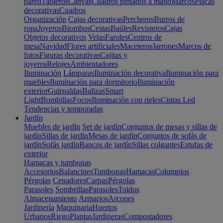
pared
Tableros
Canvas
Cuadros pintados a mano
Marcos
Placas
decorativas
Cuadros
Organización
Cajas decorativas
Percheros
Burros de
ropa
Joyeros
Biombos
Cestas
Baúles
Revisteros
Cajas
Objetos decorativos
Velas
Faroles
Centros de
mesa
Navidad
Flores artificiales
Maceteros
Jarrones
Marcos de
fotos
Figuras decorativas
Cajitas y
joyeros
Relojes
Ambientadores
Iluminación
Lámparas
Iluminación decorativa
Iluminación para
muebles
Iluminación para dormitorio
Iluminación
exterior
Guirnaldas
Balizas
Smart
Light
Bombillas
Focos
Iluminación con rieles
Cintas Led
Tendencias y temporadas
Jardín
Muebles de jardín
Set de jardín
Conjuntos de mesas y sillas de
jardín
Sillas de jardín
Mesas de jardín
Conjuntos de sofás de
jardín
Sofás jardín
Bancos de jardín
Sillas colgantes
Estufas de
exterior
Hamacas y tumbonas
Accesorios
Balancines
Tumbonas
Hamacas
Columpios
Pérgolas
Cenadores
Carpas
Pérgolas
Parasoles
Sombrillas
Parasoles
Toldos
Almacenamiento
Armarios
Arcones
Jardinería
Maquinaria
Huertos
Urbanos
Riego
Plantas
Jardineras
Compostadores