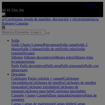
🔵Cambia tu electro con
-10% EXTRA
de descuento ☑️
AQUÍ
0d
1h
32m
20s
Baleares
Canarias
Sofás
Sofás
Chaise Longue
Rinconeras
Sofás cama
Sofás 2
plazas
Sofás 3 plazas
Sofás de piel
Sofás relax
Sofás
exterior
Divanes
Sillones
Sillones decorativos
Sillones relax
Sillones relax
levantapersonas
Puffs
Puffs decorativos
Puffs pera
Puffs reposapiés
Puffs con
almacenaje
Descanso
Colchones
Packs colchón y canapé
Colchones
viscoelásticos
Colchones de muelles
Colchones de muelles
ensacados
Colchones enrollados
Colchones de
espuma
Colchones para bebé
Colchones hinchables
Canapés y bases
Canapés
Base tapizadas
Somieres
Patas de
somieres
Camas
Camas de matrimonio
Camas dobles
Camas