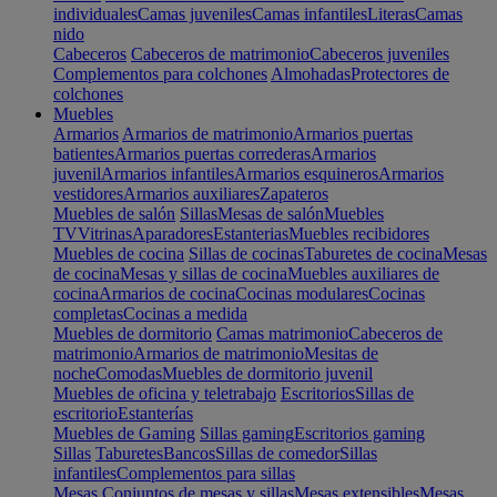
individuales
Camas juveniles
Camas infantiles
Literas
Camas
nido
Cabeceros
Cabeceros de matrimonio
Cabeceros juveniles
Complementos para colchones
Almohadas
Protectores de
colchones
Muebles
Armarios
Armarios de matrimonio
Armarios puertas
batientes
Armarios puertas correderas
Armarios
juvenil
Armarios infantiles
Armarios esquineros
Armarios
vestidores
Armarios auxiliares
Zapateros
Muebles de salón
Sillas
Mesas de salón
Muebles
TV
Vitrinas
Aparadores
Estanterias
Muebles recibidores
Muebles de cocina
Sillas de cocinas
Taburetes de cocina
Mesas
de cocina
Mesas y sillas de cocina
Muebles auxiliares de
cocina
Armarios de cocina
Cocinas modulares
Cocinas
completas
Cocinas a medida
Muebles de dormitorio
Camas matrimonio
Cabeceros de
matrimonio
Armarios de matrimonio
Mesitas de
noche
Comodas
Muebles de dormitorio juvenil
Muebles de oficina y teletrabajo
Escritorios
Sillas de
escritorio
Estanterías
Muebles de Gaming
Sillas gaming
Escritorios gaming
Sillas
Taburetes
Bancos
Sillas de comedor
Sillas
infantiles
Complementos para sillas
Mesas
Conjuntos de mesas y sillas
Mesas extensibles
Mesas