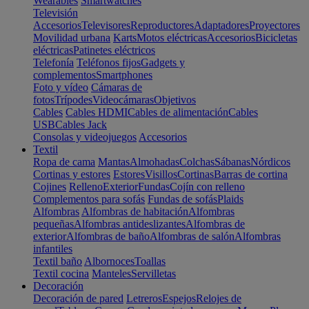
Wearables
Smartwatches
Televisión
Accesorios
Televisores
Reproductores
Adaptadores
Proyectores
Movilidad urbana
Karts
Motos eléctricas
Accesorios
Bicicletas
eléctricas
Patinetes eléctricos
Telefonía
Teléfonos fijos
Gadgets y
complementos
Smartphones
Foto y vídeo
Cámaras de
fotos
Trípodes
Videocámaras
Objetivos
Cables
Cables HDMI
Cables de alimentación
Cables
USB
Cables Jack
Consolas y videojuegos
Accesorios
Textil
Ropa de cama
Mantas
Almohadas
Colchas
Sábanas
Nórdicos
Cortinas y estores
Estores
Visillos
Cortinas
Barras de cortina
Cojines
Relleno
Exterior
Fundas
Cojín con relleno
Complementos para sofás
Fundas de sofás
Plaids
Alfombras
Alfombras de habitación
Alfombras
pequeñas
Alfombras antideslizantes
Alfombras de
exterior
Alfombras de baño
Alfombras de salón
Alfombras
infantiles
Textil baño
Albornoces
Toallas
Textil cocina
Manteles
Servilletas
Decoración
Decoración de pared
Letreros
Espejos
Relojes de