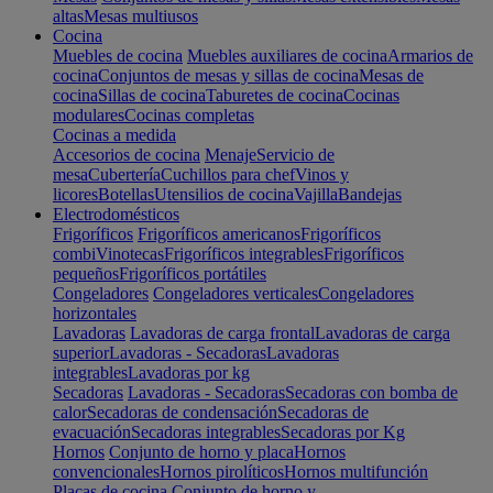
altas
Mesas multiusos
Cocina
Muebles de cocina
Muebles auxiliares de cocina
Armarios de
cocina
Conjuntos de mesas y sillas de cocina
Mesas de
cocina
Sillas de cocina
Taburetes de cocina
Cocinas
modulares
Cocinas completas
Cocinas a medida
Accesorios de cocina
Menaje
Servicio de
mesa
Cubertería
Cuchillos para chef
Vinos y
licores
Botellas
Utensilios de cocina
Vajilla
Bandejas
Electrodomésticos
Frigoríficos
Frigoríficos americanos
Frigoríficos
combi
Vinotecas
Frigoríficos integrables
Frigoríficos
pequeños
Frigoríficos portátiles
Congeladores
Congeladores verticales
Congeladores
horizontales
Lavadoras
Lavadoras de carga frontal
Lavadoras de carga
superior
Lavadoras - Secadoras
Lavadoras
integrables
Lavadoras por kg
Secadoras
Lavadoras - Secadoras
Secadoras con bomba de
calor
Secadoras de condensación
Secadoras de
evacuación
Secadoras integrables
Secadoras por Kg
Hornos
Conjunto de horno y placa
Hornos
convencionales
Hornos pirolíticos
Hornos multifunción
Placas de cocina
Conjunto de horno y