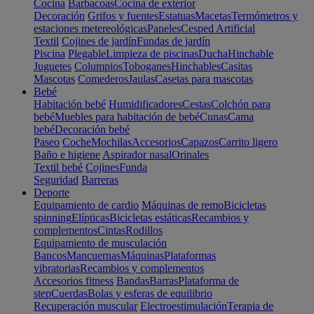
Cocina
Barbacoas
Cocina de exterior
Decoración
Grifos y fuentes
Estatuas
Macetas
Termómetros y
estaciones metereológicas
Paneles
Cesped Artificial
Textil
Cojines de jardín
Fundas de jardín
Piscina
Plegable
Limpieza de piscinas
Ducha
Hinchable
Juguetes
Columpios
Toboganes
Hinchables
Casitas
Mascotas
Comederos
Jaulas
Casetas para mascotas
Bebé
Habitación bebé
Humidificadores
Cestas
Colchón para
bebé
Muebles para habitación de bebé
Cunas
Cama
bebé
Decoración bebé
Paseo
Coche
Mochilas
Accesorios
Capazos
Carrito ligero
Baño e higiene
Aspirador nasal
Orinales
Textil bebé
Cojines
Funda
Seguridad
Barreras
Deporte
Equipamiento de cardio
Máquinas de remo
Bicicletas
spinning
Elípticas
Bicicletas estáticas
Recambios y
complementos
Cintas
Rodillos
Equipamiento de musculación
Bancos
Mancuernas
Máquinas
Plataformas
vibratorias
Recambios y complementos
Accesorios fitness
Bandas
Barras
Plataforma de
step
Cuerdas
Bolas y esferas de equilibrio
Recuperación muscular
Electroestimulación
Terapia de