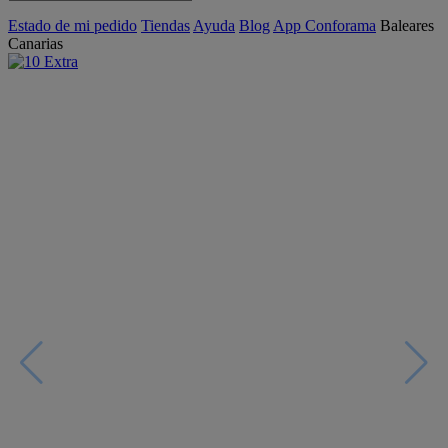
Estado de mi pedido
Tiendas
Ayuda
Blog
App Conforama
Baleares
Canarias