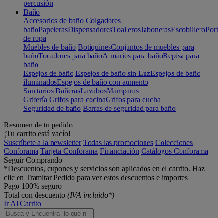
percusión
Baño
Accesorios de baño
Colgadores
baño
Papeleras
Dispensadores
Toalleros
Jaboneras
Escobillero
Port
de ropa
Muebles de baño
Botiquines
Conjuntos de muebles para
baño
Tocadores para baño
Armarios para baño
Repisa para
baño
Espejos de baño
Espejos de baño sin Luz
Espejos de baño
iluminados
Espejos de baño con aumento
Sanitarios
Bañeras
Lavabos
Mamparas
Grifería
Grifos para cocina
Grifos para ducha
Seguridad de baño
Barras de seguridad para baño
Resumen de tu pedido
¡Tu carrito está vacío!
Suscríbete a la newsletter
Todas las promociones
Colecciones
Conforama
Tarjeta Conforama
Financiación
Catálogos Conforama
Seguir Comprando
*Descuentos, cupones y servicios son aplicados en el carrito. Haz
clic en Tramitar Pedido para ver estos descuentos e importes
Pago 100% seguro
Total con descuento
(IVA incluido*)
Ir Al Carrito