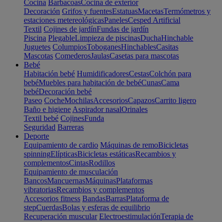
Cocina
Barbacoas
Cocina de exterior
Decoración
Grifos y fuentes
Estatuas
Macetas
Termómetros y
estaciones metereológicas
Paneles
Cesped Artificial
Textil
Cojines de jardín
Fundas de jardín
Piscina
Plegable
Limpieza de piscinas
Ducha
Hinchable
Juguetes
Columpios
Toboganes
Hinchables
Casitas
Mascotas
Comederos
Jaulas
Casetas para mascotas
Bebé
Habitación bebé
Humidificadores
Cestas
Colchón para
bebé
Muebles para habitación de bebé
Cunas
Cama
bebé
Decoración bebé
Paseo
Coche
Mochilas
Accesorios
Capazos
Carrito ligero
Baño e higiene
Aspirador nasal
Orinales
Textil bebé
Cojines
Funda
Seguridad
Barreras
Deporte
Equipamiento de cardio
Máquinas de remo
Bicicletas
spinning
Elípticas
Bicicletas estáticas
Recambios y
complementos
Cintas
Rodillos
Equipamiento de musculación
Bancos
Mancuernas
Máquinas
Plataformas
vibratorias
Recambios y complementos
Accesorios fitness
Bandas
Barras
Plataforma de
step
Cuerdas
Bolas y esferas de equilibrio
Recuperación muscular
Electroestimulación
Terapia de