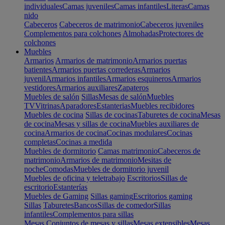
individuales
Camas juveniles
Camas infantiles
Literas
Camas
nido
Cabeceros
Cabeceros de matrimonio
Cabeceros juveniles
Complementos para colchones
Almohadas
Protectores de
colchones
Muebles
Armarios
Armarios de matrimonio
Armarios puertas
batientes
Armarios puertas correderas
Armarios
juvenil
Armarios infantiles
Armarios esquineros
Armarios
vestidores
Armarios auxiliares
Zapateros
Muebles de salón
Sillas
Mesas de salón
Muebles
TV
Vitrinas
Aparadores
Estanterias
Muebles recibidores
Muebles de cocina
Sillas de cocinas
Taburetes de cocina
Mesas
de cocina
Mesas y sillas de cocina
Muebles auxiliares de
cocina
Armarios de cocina
Cocinas modulares
Cocinas
completas
Cocinas a medida
Muebles de dormitorio
Camas matrimonio
Cabeceros de
matrimonio
Armarios de matrimonio
Mesitas de
noche
Comodas
Muebles de dormitorio juvenil
Muebles de oficina y teletrabajo
Escritorios
Sillas de
escritorio
Estanterías
Muebles de Gaming
Sillas gaming
Escritorios gaming
Sillas
Taburetes
Bancos
Sillas de comedor
Sillas
infantiles
Complementos para sillas
Mesas
Conjuntos de mesas y sillas
Mesas extensibles
Mesas