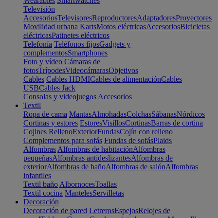
Wearables
Smartwatches
Televisión
Accesorios
Televisores
Reproductores
Adaptadores
Proyectores
Movilidad urbana
Karts
Motos eléctricas
Accesorios
Bicicletas
eléctricas
Patinetes eléctricos
Telefonía
Teléfonos fijos
Gadgets y
complementos
Smartphones
Foto y vídeo
Cámaras de
fotos
Trípodes
Videocámaras
Objetivos
Cables
Cables HDMI
Cables de alimentación
Cables
USB
Cables Jack
Consolas y videojuegos
Accesorios
Textil
Ropa de cama
Mantas
Almohadas
Colchas
Sábanas
Nórdicos
Cortinas y estores
Estores
Visillos
Cortinas
Barras de cortina
Cojines
Relleno
Exterior
Fundas
Cojín con relleno
Complementos para sofás
Fundas de sofás
Plaids
Alfombras
Alfombras de habitación
Alfombras
pequeñas
Alfombras antideslizantes
Alfombras de
exterior
Alfombras de baño
Alfombras de salón
Alfombras
infantiles
Textil baño
Albornoces
Toallas
Textil cocina
Manteles
Servilletas
Decoración
Decoración de pared
Letreros
Espejos
Relojes de