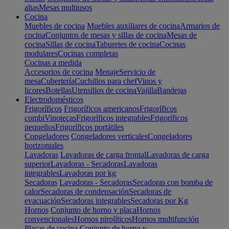
altas
Mesas multiusos
Cocina
Muebles de cocina
Muebles auxiliares de cocina
Armarios de
cocina
Conjuntos de mesas y sillas de cocina
Mesas de
cocina
Sillas de cocina
Taburetes de cocina
Cocinas
modulares
Cocinas completas
Cocinas a medida
Accesorios de cocina
Menaje
Servicio de
mesa
Cubertería
Cuchillos para chef
Vinos y
licores
Botellas
Utensilios de cocina
Vajilla
Bandejas
Electrodomésticos
Frigoríficos
Frigoríficos americanos
Frigoríficos
combi
Vinotecas
Frigoríficos integrables
Frigoríficos
pequeños
Frigoríficos portátiles
Congeladores
Congeladores verticales
Congeladores
horizontales
Lavadoras
Lavadoras de carga frontal
Lavadoras de carga
superior
Lavadoras - Secadoras
Lavadoras
integrables
Lavadoras por kg
Secadoras
Lavadoras - Secadoras
Secadoras con bomba de
calor
Secadoras de condensación
Secadoras de
evacuación
Secadoras integrables
Secadoras por Kg
Hornos
Conjunto de horno y placa
Hornos
convencionales
Hornos pirolíticos
Hornos multifunción
Placas de cocina
Conjunto de horno y