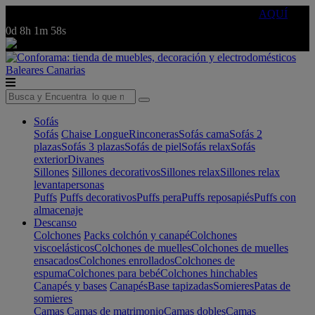
🔵Cambia tu electro con
-10% EXTRA
de descuento ☑️
AQUÍ
0d
8h
1m
58s
Baleares
Canarias
Sofás
Sofás
Chaise Longue
Rinconeras
Sofás cama
Sofás 2
plazas
Sofás 3 plazas
Sofás de piel
Sofás relax
Sofás
exterior
Divanes
Sillones
Sillones decorativos
Sillones relax
Sillones relax
levantapersonas
Puffs
Puffs decorativos
Puffs pera
Puffs reposapiés
Puffs con
almacenaje
Descanso
Colchones
Packs colchón y canapé
Colchones
viscoelásticos
Colchones de muelles
Colchones de muelles
ensacados
Colchones enrollados
Colchones de
espuma
Colchones para bebé
Colchones hinchables
Canapés y bases
Canapés
Base tapizadas
Somieres
Patas de
somieres
Camas
Camas de matrimonio
Camas dobles
Camas