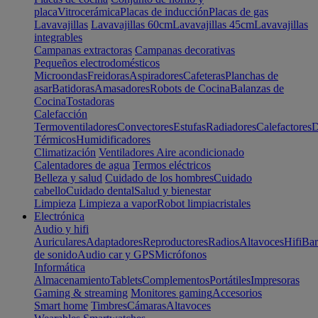
placa
Vitrocerámica
Placas de inducción
Placas de gas
Lavavajillas
Lavavajillas 60cm
Lavavajillas 45cm
Lavavajillas
integrables
Campanas extractoras
Campanas decorativas
Pequeños electrodomésticos
Microondas
Freidoras
Aspiradores
Cafeteras
Planchas de
asar
Batidoras
Amasadores
Robots de Cocina
Balanzas de
Cocina
Tostadoras
Calefacción
Termoventiladores
Convectores
Estufas
Radiadores
Calefactores
D
Térmicos
Humidificadores
Climatización
Ventiladores
Aire acondicionado
Calentadores de agua
Termos eléctricos
Belleza y salud
Cuidado de los hombres
Cuidado
cabello
Cuidado dental
Salud y bienestar
Limpieza
Limpieza a vapor
Robot limpiacristales
Electrónica
Audio y hifi
Auriculares
Adaptadores
Reproductores
Radios
Altavoces
Hifi
Bar
de sonido
Audio car y GPS
Micrófonos
Informática
Almacenamiento
Tablets
Complementos
Portátiles
Impresoras
Gaming & streaming
Monitores gaming
Accesorios
Smart home
Timbres
Cámaras
Altavoces