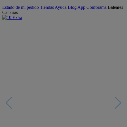
Estado de mi pedido
Tiendas
Ayuda
Blog
App Conforama
Baleares
Canarias