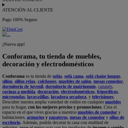
ATENCIÓN AL CLIENTE
Pago 100% Seguro
¡Nueva app!
Conforama, tu tienda de muebles,
decoración y electrodomésticos
Conforama
es tu tienda de
sofás
,
sofá cama
,
sofá chaise longue
,
sillón
,
sillón relax
,
colchones
,
muebles de salón
,
mesas comedor
,
dormitorio de juvenil
,
dormitorio de matrimonio
,
canapés
,
cocinas a medida
,
decoración
,
electrodomésticos
,
frigoríficos
,
microondas
,
lavavajillas
,
lavadora secadora
, y
televisiones
.
Descubre nuestra amplia variedad de estilos en cualquier
muebles
para tu hogar,
con los mejores precios y promociones
. Crea el
espacio en el que vives gracias a nuestros
muebles de comedor
y
habitaciones,
armarios
y
zapateros
,
mesas de comedor
y
sillas de
escritorio
. Además, podrás decorar tu casa con multitud de
artículos, tener el mejor ocio con los productos de
imagen y sonido