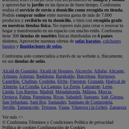
y aprovechar tu
jardín
en las épocas de buen tiempo. Conforama
realiza el
servicio de envío a domicilio como recogida en tienda.
Podrás
comprar online
entre nuestra gama de más de 7.000
productos y
recibirlo en tu domicilio
, o bien con
recogida gratis
en nuestras tiendas física.
No esperes más para crear o renovar tu
hogar y transformarlo en un espacio con mucho estilo. Conforama
tiene 300
tiendas de muebles
físicas distribuidas en
6 países
distintos. Aproveche nuestras ofertas de
sofas baratos
,
colchones
baratos
y
liquidaciones de sofas
.
Conforama solo comercializa a través de su website o, físicamente,
en sus
tiendas de sofás
.
Alcalá de Guadaíra
,
Alcalá de Henares
,
Alcorcón
,
Alfafar
,
Alicante
,
Arinaga
,
Asturias
,
Badalona
,
Barakaldo
,
Barcelona
,
Burjassot
,
Castellón
,
Chafiras
,
Cordoba
,
Elche
,
Finestrat
,
Granada
,
Huércal de
Almería
,
La Coruña
,
La Laguna
,
La Zenia
,
Lanzarote
,
León
,
Lleida
,
Los Barrios
,
Madrid
,
Majadahonda
,
Málaga
,
Murcia
,
Orotava
,
Palma
,
Pamplona
,
Rivas
,
Sabadell
,
Sagunto
,
Salt, Girona
,
San Sebastian
,
Sant Boi
,
Santander
,
Santiago de Compostela
,
Sevilla
,
Tamaraceite
,
Terrassa
,
Viana
,
Vilanova i la Geltrú
,
Zaragoza
Ver más >>
© Conforama
Términos y Condiciones
Política de privacidad
Política de cookies
Configuración de Cookies