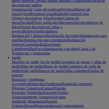
pared
Tableros
Canvas
Cuadros pintados a mano
Marcos
Placas
decorativas
Cuadros
Organización
Cajas decorativas
Percheros
Burros de
ropa
Joyeros
Biombos
Cestas
Baúles
Revisteros
Cajas
Objetos decorativos
Velas
Faroles
Centros de
mesa
Navidad
Flores artificiales
Maceteros
Jarrones
Marcos de
fotos
Figuras decorativas
Cajitas y
joyeros
Relojes
Ambientadores
Iluminación
Lámparas
Iluminación decorativa
Iluminación para
muebles
Iluminación para dormitorio
Iluminación
exterior
Guirnaldas
Balizas
Smart
Light
Bombillas
Focos
Iluminación con rieles
Cintas Led
Tendencias y temporadas
Jardín
Muebles de jardín
Set de jardín
Conjuntos de mesas y sillas de
jardín
Sillas de jardín
Mesas de jardín
Conjuntos de sofás de
jardín
Sofás jardín
Bancos de jardín
Sillas colgantes
Estufas de
exterior
Hamacas y tumbonas
Accesorios
Balancines
Tumbonas
Hamacas
Columpios
Pérgolas
Cenadores
Carpas
Pérgolas
Parasoles
Sombrillas
Parasoles
Toldos
Almacenamiento
Armarios
Arcones
Jardinería
Maquinaria
Huertos
Urbanos
Riego
Plantas
Jardineras
Compostadores