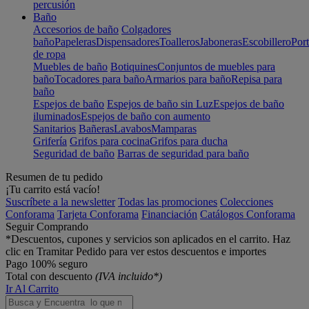
percusión
Baño
Accesorios de baño
Colgadores
baño
Papeleras
Dispensadores
Toalleros
Jaboneras
Escobillero
Port
de ropa
Muebles de baño
Botiquines
Conjuntos de muebles para
baño
Tocadores para baño
Armarios para baño
Repisa para
baño
Espejos de baño
Espejos de baño sin Luz
Espejos de baño
iluminados
Espejos de baño con aumento
Sanitarios
Bañeras
Lavabos
Mamparas
Grifería
Grifos para cocina
Grifos para ducha
Seguridad de baño
Barras de seguridad para baño
Resumen de tu pedido
¡Tu carrito está vacío!
Suscríbete a la newsletter
Todas las promociones
Colecciones
Conforama
Tarjeta Conforama
Financiación
Catálogos Conforama
Seguir Comprando
*Descuentos, cupones y servicios son aplicados en el carrito. Haz
clic en Tramitar Pedido para ver estos descuentos e importes
Pago 100% seguro
Total con descuento
(IVA incluido*)
Ir Al Carrito