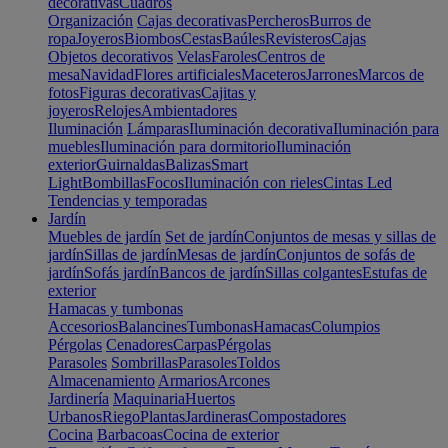
decorativas
Cuadros
Organización
Cajas decorativas
Percheros
Burros de
ropa
Joyeros
Biombos
Cestas
Baúles
Revisteros
Cajas
Objetos decorativos
Velas
Faroles
Centros de
mesa
Navidad
Flores artificiales
Maceteros
Jarrones
Marcos de
fotos
Figuras decorativas
Cajitas y
joyeros
Relojes
Ambientadores
Iluminación
Lámparas
Iluminación decorativa
Iluminación para
muebles
Iluminación para dormitorio
Iluminación
exterior
Guirnaldas
Balizas
Smart
Light
Bombillas
Focos
Iluminación con rieles
Cintas Led
Tendencias y temporadas
Jardín
Muebles de jardín
Set de jardín
Conjuntos de mesas y sillas de
jardín
Sillas de jardín
Mesas de jardín
Conjuntos de sofás de
jardín
Sofás jardín
Bancos de jardín
Sillas colgantes
Estufas de
exterior
Hamacas y tumbonas
Accesorios
Balancines
Tumbonas
Hamacas
Columpios
Pérgolas
Cenadores
Carpas
Pérgolas
Parasoles
Sombrillas
Parasoles
Toldos
Almacenamiento
Armarios
Arcones
Jardinería
Maquinaria
Huertos
Urbanos
Riego
Plantas
Jardineras
Compostadores
Cocina
Barbacoas
Cocina de exterior