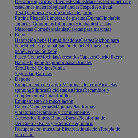
Decoración
Grifos y fuentes
Estatuas
Macetas
Termómetros y
estaciones metereológicas
Paneles
Cesped Artificial
Textil
Cojines de jardín
Fundas de jardín
Piscina
Plegable
Limpieza de piscinas
Ducha
Hinchable
Juguetes
Columpios
Toboganes
Hinchables
Casitas
Mascotas
Comederos
Jaulas
Casetas para mascotas
Bebé
Habitación bebé
Humidificadores
Cestas
Colchón para
bebé
Muebles para habitación de bebé
Cunas
Cama
bebé
Decoración bebé
Paseo
Coche
Mochilas
Accesorios
Capazos
Carrito ligero
Baño e higiene
Aspirador nasal
Orinales
Textil bebé
Cojines
Funda
Seguridad
Barreras
Deporte
Equipamiento de cardio
Máquinas de remo
Bicicletas
spinning
Elípticas
Bicicletas estáticas
Recambios y
complementos
Cintas
Rodillos
Equipamiento de musculación
Bancos
Mancuernas
Máquinas
Plataformas
vibratorias
Recambios y complementos
Accesorios fitness
Bandas
Barras
Plataforma de
step
Cuerdas
Bolas y esferas de equilibrio
Recuperación muscular
Electroestimulación
Terapia de
percusión