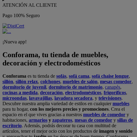
ATENCIÓN AL CLIENTE
Pago 100% Seguro
¡Nueva app!
Conforama, tu tienda de muebles,
decoración y electrodomésticos
Conforama
es tu tienda de
sofás
,
sofá cama
,
sofá chaise longue
,
sillón
,
sillón relax
,
colchones
,
muebles de salón
,
mesas comedor
,
dormitorio de juvenil
,
dormitorio de matrimonio
,
canapés
,
cocinas a medida
,
decoración
,
electrodomésticos
,
frigoríficos
,
microondas
,
lavavajillas
,
lavadora secadora
, y
televisiones
.
Descubre nuestra amplia variedad de estilos en cualquier
muebles
para tu hogar,
con los mejores precios y promociones
. Crea el
espacio en el que vives gracias a nuestros
muebles de comedor
y
habitaciones,
armarios
y
zapateros
,
mesas de comedor
y
sillas de
escritorio
. Además, podrás decorar tu casa con multitud de
artículos, tener el mejor ocio con los productos de
imagen y sonido
y aprovechar tu
jardín
en las épocas de buen tiempo. Conforama