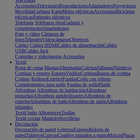
Televisión
Accesorios
Televisores
Reproductores
Adaptadores
Proyectores
Movilidad urbana
Karts
Motos eléctricas
Accesorios
Bicicletas
eléctricas
Patinetes eléctricos
Telefonía
Teléfonos fijos
Gadgets y
complementos
Smartphones
Foto y vídeo
Cámaras de
fotos
Trípodes
Videocámaras
Objetivos
Cables
Cables HDMI
Cables de alimentación
Cables
USB
Cables Jack
Consolas y videojuegos
Accesorios
Textil
Ropa de cama
Mantas
Almohadas
Colchas
Sábanas
Nórdicos
Cortinas y estores
Estores
Visillos
Cortinas
Barras de cortina
Cojines
Relleno
Exterior
Fundas
Cojín con relleno
Complementos para sofás
Fundas de sofás
Plaids
Alfombras
Alfombras de habitación
Alfombras
pequeñas
Alfombras antideslizantes
Alfombras de
exterior
Alfombras de baño
Alfombras de salón
Alfombras
infantiles
Textil baño
Albornoces
Toallas
Textil cocina
Manteles
Servilletas
Decoración
Decoración de pared
Letreros
Espejos
Relojes de
pared
Tableros
Canvas
Cuadros pintados a mano
Marcos
Placas