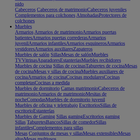
nido
Cabeceros
Cabeceros de matrimonio
Cabeceros juveniles
Complementos para colchones
Almohadas
Protectores de
colchones
Muebles
Armarios
Armarios de matrimonio
Armarios puertas
batientes
Armarios puertas correderas
Armarios
juvenil
Armarios infantiles
Armarios esquineros
Armarios
vestidores
Armarios auxiliares
Zapateros
Muebles de salón
Sillas
Mesas de salón
Muebles
TV
Vitrinas
Aparadores
Estanterias
Muebles recibidores
Muebles de cocina
Sillas de cocinas
Taburetes de cocina
Mesas
de cocina
Mesas y sillas de cocina
Muebles auxiliares de
cocina
Armarios de cocina
Cocinas modulares
Cocinas
completas
Cocinas a medida
Muebles de dormitorio
Camas matrimonio
Cabeceros de
matrimonio
Armarios de matrimonio
Mesitas de
noche
Comodas
Muebles de dormitorio juvenil
Muebles de oficina y teletrabajo
Escritorios
Sillas de
escritorio
Estanterías
Muebles de Gaming
Sillas gaming
Escritorios gaming
Sillas
Taburetes
Bancos
Sillas de comedor
Sillas
infantiles
Complementos para sillas
Mesas
Conjuntos de mesas y sillas
Mesas extensibles
Mesas
altas
Mesas multiusos