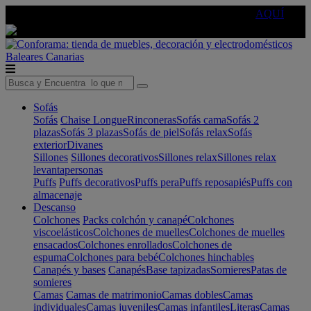
🔵Cambia tu electro con
-10% EXTRA
de descuento ☑️
AQUÍ
Baleares
Canarias
Sofás
Sofás
Chaise Longue
Rinconeras
Sofás cama
Sofás 2
plazas
Sofás 3 plazas
Sofás de piel
Sofás relax
Sofás
exterior
Divanes
Sillones
Sillones decorativos
Sillones relax
Sillones relax
levantapersonas
Puffs
Puffs decorativos
Puffs pera
Puffs reposapiés
Puffs con
almacenaje
Descanso
Colchones
Packs colchón y canapé
Colchones
viscoelásticos
Colchones de muelles
Colchones de muelles
ensacados
Colchones enrollados
Colchones de
espuma
Colchones para bebé
Colchones hinchables
Canapés y bases
Canapés
Base tapizadas
Somieres
Patas de
somieres
Camas
Camas de matrimonio
Camas dobles
Camas
individuales
Camas juveniles
Camas infantiles
Literas
Camas