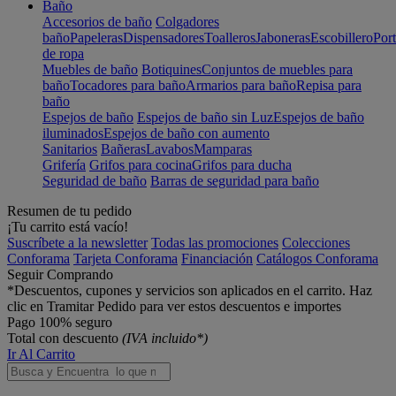
Baño
Accesorios de baño
Colgadores
baño
Papeleras
Dispensadores
Toalleros
Jaboneras
Escobillero
Port
de ropa
Muebles de baño
Botiquines
Conjuntos de muebles para
baño
Tocadores para baño
Armarios para baño
Repisa para
baño
Espejos de baño
Espejos de baño sin Luz
Espejos de baño
iluminados
Espejos de baño con aumento
Sanitarios
Bañeras
Lavabos
Mamparas
Grifería
Grifos para cocina
Grifos para ducha
Seguridad de baño
Barras de seguridad para baño
Resumen de tu pedido
¡Tu carrito está vacío!
Suscríbete a la newsletter
Todas las promociones
Colecciones
Conforama
Tarjeta Conforama
Financiación
Catálogos Conforama
Seguir Comprando
*Descuentos, cupones y servicios son aplicados en el carrito. Haz
clic en Tramitar Pedido para ver estos descuentos e importes
Pago 100% seguro
Total con descuento
(IVA incluido*)
Ir Al Carrito