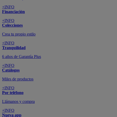
+INFO
Financiación
+INFO
Colecciones
Crea tu propio estilo
+INFO
Tranquilidad
6 años de Garantía Plus
+INFO
Catálogos
Miles de productos
+INFO
Por teléfono
Llámanos y compra
+INFO
Nueva app