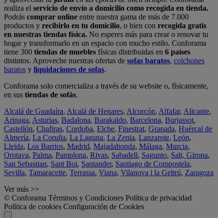
realiza el
servicio de envío a domicilio como recogida en tienda.
Podrás
comprar online
entre nuestra gama de más de 7.000
productos y
recibirlo en tu domicilio
, o bien con
recogida gratis
en nuestras tiendas física.
No esperes más para crear o renovar tu
hogar y transformarlo en un espacio con mucho estilo. Conforama
tiene 300
tiendas de muebles
físicas distribuidas en
6 países
distintos. Aproveche nuestras ofertas de
sofas baratos
,
colchones
baratos
y
liquidaciones de sofas
.
Conforama solo comercializa a través de su website o, físicamente,
en sus
tiendas de sofás
.
Alcalá de Guadaíra
,
Alcalá de Henares
,
Alcorcón
,
Alfafar
,
Alicante
,
Arinaga
,
Asturias
,
Badalona
,
Barakaldo
,
Barcelona
,
Burjassot
,
Castellón
,
Chafiras
,
Cordoba
,
Elche
,
Finestrat
,
Granada
,
Huércal de
Almería
,
La Coruña
,
La Laguna
,
La Zenia
,
Lanzarote
,
León
,
Lleida
,
Los Barrios
,
Madrid
,
Majadahonda
,
Málaga
,
Murcia
,
Orotava
,
Palma
,
Pamplona
,
Rivas
,
Sabadell
,
Sagunto
,
Salt, Girona
,
San Sebastian
,
Sant Boi
,
Santander
,
Santiago de Compostela
,
Sevilla
,
Tamaraceite
,
Terrassa
,
Viana
,
Vilanova i la Geltrú
,
Zaragoza
Ver más >>
© Conforama
Términos y Condiciones
Política de privacidad
Política de cookies
Configuración de Cookies