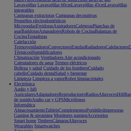
Lavavajillas
Lavavajillas 60cm
Lavavajillas 45cm
Lavavajillas
integrables
Campanas extractoras
Campanas decorativas
Pequeños electrodomésticos
Microondas
Freidoras
Aspiradores
Cafeteras
Planchas de
asar
Batidoras
Amasadores
Robots de Cocina
Balanzas de
Cocina
Tostadoras
Calefacción
Termoventiladores
Convectores
Estufas
Radiadores
Calefactores
D
Térmicos
Humidificadores
Climatización
Ventiladores
Aire acondicionado
Calentadores de agua
Termos eléctricos
Belleza y salud
Cuidado de los hombres
Cuidado
cabello
Cuidado dental
Salud y bienestar
Limpieza
Limpieza a vapor
Robot limpiacristales
Electrónica
Audio y hifi
Auriculares
Adaptadores
Reproductores
Radios
Altavoces
Hifi
Bar
de sonido
Audio car y GPS
Micrófonos
Informática
Almacenamiento
Tablets
Complementos
Portátiles
Impresoras
Gaming & streaming
Monitores gaming
Accesorios
Smart home
Timbres
Cámaras
Altavoces
Wearables
Smartwatches