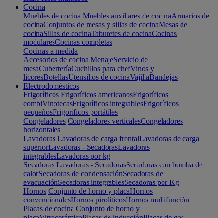
Cocina
Muebles de cocina
Muebles auxiliares de cocina
Armarios de
cocina
Conjuntos de mesas y sillas de cocina
Mesas de
cocina
Sillas de cocina
Taburetes de cocina
Cocinas
modulares
Cocinas completas
Cocinas a medida
Accesorios de cocina
Menaje
Servicio de
mesa
Cubertería
Cuchillos para chef
Vinos y
licores
Botellas
Utensilios de cocina
Vajilla
Bandejas
Electrodomésticos
Frigoríficos
Frigoríficos americanos
Frigoríficos
combi
Vinotecas
Frigoríficos integrables
Frigoríficos
pequeños
Frigoríficos portátiles
Congeladores
Congeladores verticales
Congeladores
horizontales
Lavadoras
Lavadoras de carga frontal
Lavadoras de carga
superior
Lavadoras - Secadoras
Lavadoras
integrables
Lavadoras por kg
Secadoras
Lavadoras - Secadoras
Secadoras con bomba de
calor
Secadoras de condensación
Secadoras de
evacuación
Secadoras integrables
Secadoras por Kg
Hornos
Conjunto de horno y placa
Hornos
convencionales
Hornos pirolíticos
Hornos multifunción
Placas de cocina
Conjunto de horno y
placa
Vitrocerámica
Placas de inducción
Placas de gas