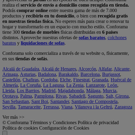
realiza el
servicio de envío a domicilio como recogida en tienda.
Podrás
comprar online
entre nuestra gama de más de 7.000
productos y
recibirlo en tu domicilio
, o bien con
recogida gratis
en nuestras tiendas física.
No esperes más para crear o renovar tu
hogar y transformarlo en un espacio con mucho estilo. Conforama
tiene 300
tiendas de muebles
físicas distribuidas en
6 países
distintos. Aproveche nuestras ofertas de
sofas baratos
,
colchones
baratos
y
liquidaciones de sofas
.
Conforama solo comercializa a través de su website o, físicamente,
en sus
tiendas de sofás
.
Alcalá de Guadaíra
,
Alcalá de Henares
,
Alcorcón
,
Alfafar
,
Alicante
,
Arinaga
,
Asturias
,
Badalona
,
Barakaldo
,
Barcelona
,
Burjassot
,
Castellón
,
Chafiras
,
Cordoba
,
Elche
,
Finestrat
,
Granada
,
Huércal de
Almería
,
La Coruña
,
La Laguna
,
La Zenia
,
Lanzarote
,
León
,
Lleida
,
Los Barrios
,
Madrid
,
Majadahonda
,
Málaga
,
Murcia
,
Orotava
,
Palma
,
Pamplona
,
Rivas
,
Sabadell
,
Sagunto
,
Salt, Girona
,
San Sebastian
,
Sant Boi
,
Santander
,
Santiago de Compostela
,
Sevilla
,
Tamaraceite
,
Terrassa
,
Viana
,
Vilanova i la Geltrú
,
Zaragoza
Ver más >>
© Conforama
Términos y Condiciones
Política de privacidad
Política de cookies
Configuración de Cookies