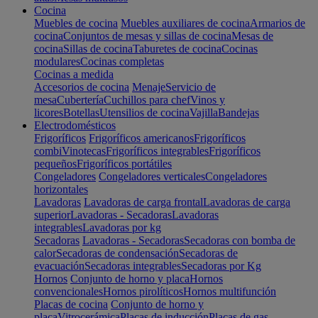
Cocina
Muebles de cocina
Muebles auxiliares de cocina
Armarios de
cocina
Conjuntos de mesas y sillas de cocina
Mesas de
cocina
Sillas de cocina
Taburetes de cocina
Cocinas
modulares
Cocinas completas
Cocinas a medida
Accesorios de cocina
Menaje
Servicio de
mesa
Cubertería
Cuchillos para chef
Vinos y
licores
Botellas
Utensilios de cocina
Vajilla
Bandejas
Electrodomésticos
Frigoríficos
Frigoríficos americanos
Frigoríficos
combi
Vinotecas
Frigoríficos integrables
Frigoríficos
pequeños
Frigoríficos portátiles
Congeladores
Congeladores verticales
Congeladores
horizontales
Lavadoras
Lavadoras de carga frontal
Lavadoras de carga
superior
Lavadoras - Secadoras
Lavadoras
integrables
Lavadoras por kg
Secadoras
Lavadoras - Secadoras
Secadoras con bomba de
calor
Secadoras de condensación
Secadoras de
evacuación
Secadoras integrables
Secadoras por Kg
Hornos
Conjunto de horno y placa
Hornos
convencionales
Hornos pirolíticos
Hornos multifunción
Placas de cocina
Conjunto de horno y
placa
Vitrocerámica
Placas de inducción
Placas de gas