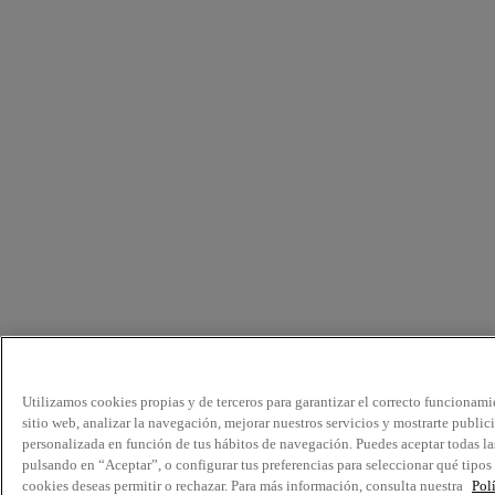
Utilizamos cookies propias y de terceros para garantizar el correcto funcionami
sitio web, analizar la navegación, mejorar nuestros servicios y mostrarte public
personalizada en función de tus hábitos de navegación. Puedes aceptar todas la
pulsando en “Aceptar”, o configurar tus preferencias para seleccionar qué tipos
cookies deseas permitir o rechazar. Para más información, consulta nuestra
Pol