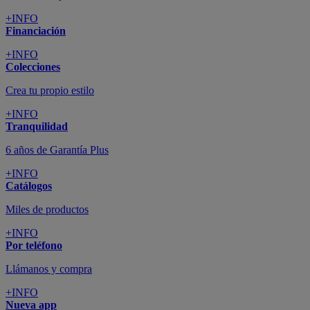
+INFO
Financiación
+INFO
Colecciones
Crea tu propio estilo
+INFO
Tranquilidad
6 años de Garantía Plus
+INFO
Catálogos
Miles de productos
+INFO
Por teléfono
Llámanos y compra
+INFO
Nueva app