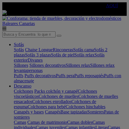
🔵Cambia tu electro con
-10% EXTRA
de descuento ☑️
AQUÍ
Baleares
Canarias
Sofás
Sofás
Chaise Longue
Rinconeras
Sofás cama
Sofás 2
plazas
Sofás 3 plazas
Sofás de piel
Sofás relax
Sofás
exterior
Divanes
Sillones
Sillones decorativos
Sillones relax
Sillones relax
levantapersonas
Puffs
Puffs decorativos
Puffs pera
Puffs reposapiés
Puffs con
almacenaje
Descanso
Colchones
Packs colchón y canapé
Colchones
viscoelásticos
Colchones de muelles
Colchones de muelles
ensacados
Colchones enrollados
Colchones de
espuma
Colchones para bebé
Colchones hinchables
Canapés y bases
Canapés
Base tapizadas
Somieres
Patas de
somieres
Camas
Camas de matrimonio
Camas dobles
Camas
individuales
Camas juveniles
Camas infantiles
Literas
Camas