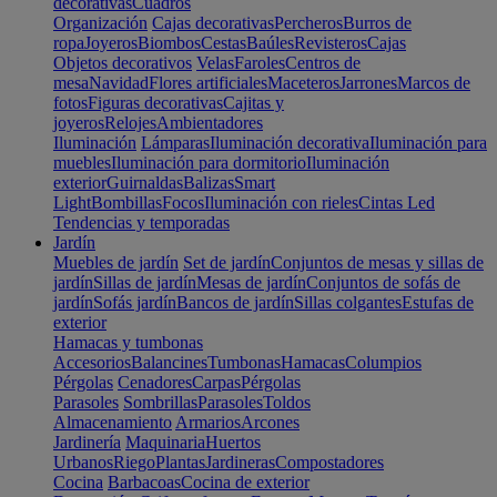
decorativas
Cuadros
Organización
Cajas decorativas
Percheros
Burros de
ropa
Joyeros
Biombos
Cestas
Baúles
Revisteros
Cajas
Objetos decorativos
Velas
Faroles
Centros de
mesa
Navidad
Flores artificiales
Maceteros
Jarrones
Marcos de
fotos
Figuras decorativas
Cajitas y
joyeros
Relojes
Ambientadores
Iluminación
Lámparas
Iluminación decorativa
Iluminación para
muebles
Iluminación para dormitorio
Iluminación
exterior
Guirnaldas
Balizas
Smart
Light
Bombillas
Focos
Iluminación con rieles
Cintas Led
Tendencias y temporadas
Jardín
Muebles de jardín
Set de jardín
Conjuntos de mesas y sillas de
jardín
Sillas de jardín
Mesas de jardín
Conjuntos de sofás de
jardín
Sofás jardín
Bancos de jardín
Sillas colgantes
Estufas de
exterior
Hamacas y tumbonas
Accesorios
Balancines
Tumbonas
Hamacas
Columpios
Pérgolas
Cenadores
Carpas
Pérgolas
Parasoles
Sombrillas
Parasoles
Toldos
Almacenamiento
Armarios
Arcones
Jardinería
Maquinaria
Huertos
Urbanos
Riego
Plantas
Jardineras
Compostadores
Cocina
Barbacoas
Cocina de exterior