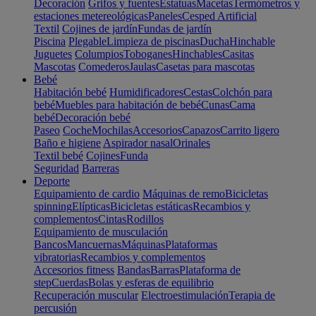
Decoración
Grifos y fuentes
Estatuas
Macetas
Termómetros y
estaciones metereológicas
Paneles
Cesped Artificial
Textil
Cojines de jardín
Fundas de jardín
Piscina
Plegable
Limpieza de piscinas
Ducha
Hinchable
Juguetes
Columpios
Toboganes
Hinchables
Casitas
Mascotas
Comederos
Jaulas
Casetas para mascotas
Bebé
Habitación bebé
Humidificadores
Cestas
Colchón para
bebé
Muebles para habitación de bebé
Cunas
Cama
bebé
Decoración bebé
Paseo
Coche
Mochilas
Accesorios
Capazos
Carrito ligero
Baño e higiene
Aspirador nasal
Orinales
Textil bebé
Cojines
Funda
Seguridad
Barreras
Deporte
Equipamiento de cardio
Máquinas de remo
Bicicletas
spinning
Elípticas
Bicicletas estáticas
Recambios y
complementos
Cintas
Rodillos
Equipamiento de musculación
Bancos
Mancuernas
Máquinas
Plataformas
vibratorias
Recambios y complementos
Accesorios fitness
Bandas
Barras
Plataforma de
step
Cuerdas
Bolas y esferas de equilibrio
Recuperación muscular
Electroestimulación
Terapia de
percusión