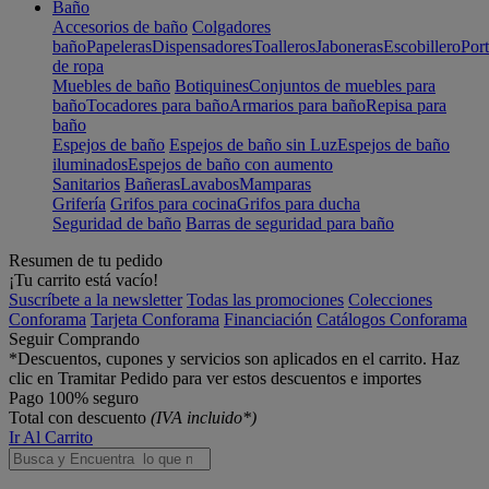
Baño
Accesorios de baño
Colgadores
baño
Papeleras
Dispensadores
Toalleros
Jaboneras
Escobillero
Port
de ropa
Muebles de baño
Botiquines
Conjuntos de muebles para
baño
Tocadores para baño
Armarios para baño
Repisa para
baño
Espejos de baño
Espejos de baño sin Luz
Espejos de baño
iluminados
Espejos de baño con aumento
Sanitarios
Bañeras
Lavabos
Mamparas
Grifería
Grifos para cocina
Grifos para ducha
Seguridad de baño
Barras de seguridad para baño
Resumen de tu pedido
¡Tu carrito está vacío!
Suscríbete a la newsletter
Todas las promociones
Colecciones
Conforama
Tarjeta Conforama
Financiación
Catálogos Conforama
Seguir Comprando
*Descuentos, cupones y servicios son aplicados en el carrito. Haz
clic en Tramitar Pedido para ver estos descuentos e importes
Pago 100% seguro
Total con descuento
(IVA incluido*)
Ir Al Carrito