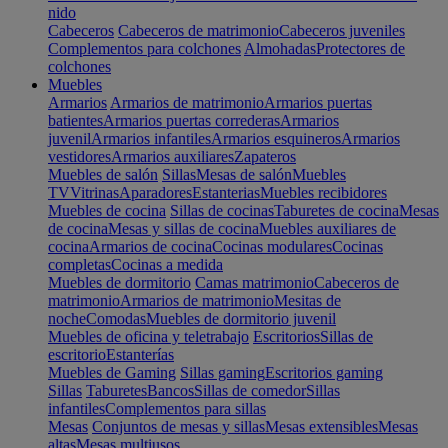
nido
Cabeceros
Cabeceros de matrimonio
Cabeceros juveniles
Complementos para colchones
Almohadas
Protectores de
colchones
Muebles
Armarios
Armarios de matrimonio
Armarios puertas
batientes
Armarios puertas correderas
Armarios
juvenil
Armarios infantiles
Armarios esquineros
Armarios
vestidores
Armarios auxiliares
Zapateros
Muebles de salón
Sillas
Mesas de salón
Muebles
TV
Vitrinas
Aparadores
Estanterias
Muebles recibidores
Muebles de cocina
Sillas de cocinas
Taburetes de cocina
Mesas
de cocina
Mesas y sillas de cocina
Muebles auxiliares de
cocina
Armarios de cocina
Cocinas modulares
Cocinas
completas
Cocinas a medida
Muebles de dormitorio
Camas matrimonio
Cabeceros de
matrimonio
Armarios de matrimonio
Mesitas de
noche
Comodas
Muebles de dormitorio juvenil
Muebles de oficina y teletrabajo
Escritorios
Sillas de
escritorio
Estanterías
Muebles de Gaming
Sillas gaming
Escritorios gaming
Sillas
Taburetes
Bancos
Sillas de comedor
Sillas
infantiles
Complementos para sillas
Mesas
Conjuntos de mesas y sillas
Mesas extensibles
Mesas
altas
Mesas multiusos