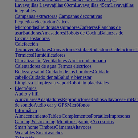
Lavavajillas
Lavavajillas 60cm
Lavavajillas 45cm
Lavavajillas
integrables
Campanas extractoras
Campanas decorativas
Pequeños electrodomésticos
Microondas
Freidoras
Aspiradores
Cafeteras
Planchas de
asar
Batidoras
Amasadores
Robots de Cocina
Balanzas de
Cocina
Tostadoras
Calefacción
Termoventiladores
Convectores
Estufas
Radiadores
Calefactores
D
Térmicos
Humidificadores
Climatización
Ventiladores
Aire acondicionado
Calentadores de agua
Termos eléctricos
Belleza y salud
Cuidado de los hombres
Cuidado
cabello
Cuidado dental
Salud y bienestar
Limpieza
Limpieza a vapor
Robot limpiacristales
Electrónica
Audio y hifi
Auriculares
Adaptadores
Reproductores
Radios
Altavoces
Hifi
Bar
de sonido
Audio car y GPS
Micrófonos
Informática
Almacenamiento
Tablets
Complementos
Portátiles
Impresoras
Gaming & streaming
Monitores gaming
Accesorios
Smart home
Timbres
Cámaras
Altavoces
Wearables
Smartwatches