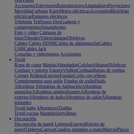
Televisión
Accesorios
Televisores
Reproductores
Adaptadores
Proyectores
Movilidad urbana
Karts
Motos eléctricas
Accesorios
Bicicletas
eléctricas
Patinetes eléctricos
Telefonía
Teléfonos fijos
Gadgets y
complementos
Smartphones
Foto y vídeo
Cámaras de
fotos
Trípodes
Videocámaras
Objetivos
Cables
Cables HDMI
Cables de alimentación
Cables
USB
Cables Jack
Consolas y videojuegos
Accesorios
Textil
Ropa de cama
Mantas
Almohadas
Colchas
Sábanas
Nórdicos
Cortinas y estores
Estores
Visillos
Cortinas
Barras de cortina
Cojines
Relleno
Exterior
Fundas
Cojín con relleno
Complementos para sofás
Fundas de sofás
Plaids
Alfombras
Alfombras de habitación
Alfombras
pequeñas
Alfombras antideslizantes
Alfombras de
exterior
Alfombras de baño
Alfombras de salón
Alfombras
infantiles
Textil baño
Albornoces
Toallas
Textil cocina
Manteles
Servilletas
Decoración
Decoración de pared
Letreros
Espejos
Relojes de
pared
Tableros
Canvas
Cuadros pintados a mano
Marcos
Placas