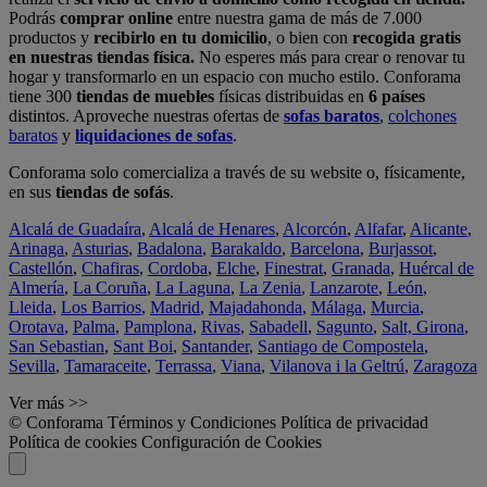
Podrás
comprar online
entre nuestra gama de más de 7.000
productos y
recibirlo en tu domicilio
, o bien con
recogida gratis
en nuestras tiendas física.
No esperes más para crear o renovar tu
hogar y transformarlo en un espacio con mucho estilo. Conforama
tiene 300
tiendas de muebles
físicas distribuidas en
6 países
distintos. Aproveche nuestras ofertas de
sofas baratos
,
colchones
baratos
y
liquidaciones de sofas
.
Conforama solo comercializa a través de su website o, físicamente,
en sus
tiendas de sofás
.
Alcalá de Guadaíra
,
Alcalá de Henares
,
Alcorcón
,
Alfafar
,
Alicante
,
Arinaga
,
Asturias
,
Badalona
,
Barakaldo
,
Barcelona
,
Burjassot
,
Castellón
,
Chafiras
,
Cordoba
,
Elche
,
Finestrat
,
Granada
,
Huércal de
Almería
,
La Coruña
,
La Laguna
,
La Zenia
,
Lanzarote
,
León
,
Lleida
,
Los Barrios
,
Madrid
,
Majadahonda
,
Málaga
,
Murcia
,
Orotava
,
Palma
,
Pamplona
,
Rivas
,
Sabadell
,
Sagunto
,
Salt, Girona
,
San Sebastian
,
Sant Boi
,
Santander
,
Santiago de Compostela
,
Sevilla
,
Tamaraceite
,
Terrassa
,
Viana
,
Vilanova i la Geltrú
,
Zaragoza
Ver más >>
© Conforama
Términos y Condiciones
Política de privacidad
Política de cookies
Configuración de Cookies