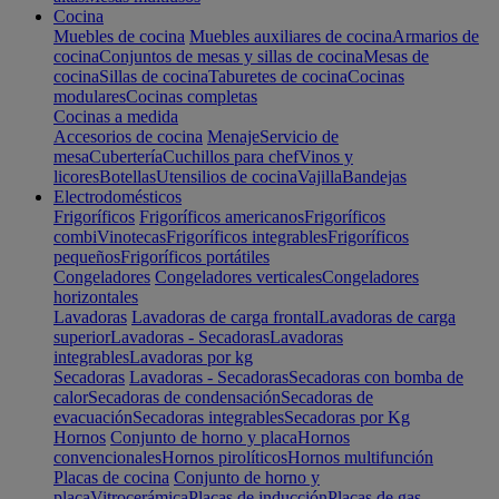
Cocina
Muebles de cocina
Muebles auxiliares de cocina
Armarios de
cocina
Conjuntos de mesas y sillas de cocina
Mesas de
cocina
Sillas de cocina
Taburetes de cocina
Cocinas
modulares
Cocinas completas
Cocinas a medida
Accesorios de cocina
Menaje
Servicio de
mesa
Cubertería
Cuchillos para chef
Vinos y
licores
Botellas
Utensilios de cocina
Vajilla
Bandejas
Electrodomésticos
Frigoríficos
Frigoríficos americanos
Frigoríficos
combi
Vinotecas
Frigoríficos integrables
Frigoríficos
pequeños
Frigoríficos portátiles
Congeladores
Congeladores verticales
Congeladores
horizontales
Lavadoras
Lavadoras de carga frontal
Lavadoras de carga
superior
Lavadoras - Secadoras
Lavadoras
integrables
Lavadoras por kg
Secadoras
Lavadoras - Secadoras
Secadoras con bomba de
calor
Secadoras de condensación
Secadoras de
evacuación
Secadoras integrables
Secadoras por Kg
Hornos
Conjunto de horno y placa
Hornos
convencionales
Hornos pirolíticos
Hornos multifunción
Placas de cocina
Conjunto de horno y
placa
Vitrocerámica
Placas de inducción
Placas de gas