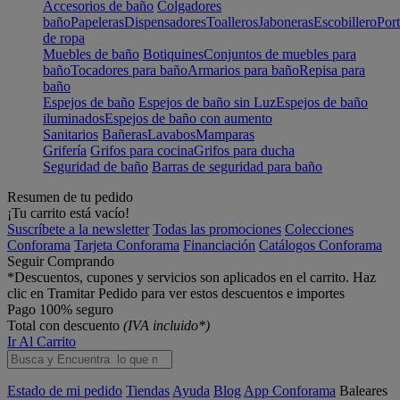
Accesorios de baño
Colgadores
baño
Papeleras
Dispensadores
Toalleros
Jaboneras
Escobillero
Port
de ropa
Muebles de baño
Botiquines
Conjuntos de muebles para
baño
Tocadores para baño
Armarios para baño
Repisa para
baño
Espejos de baño
Espejos de baño sin Luz
Espejos de baño
iluminados
Espejos de baño con aumento
Sanitarios
Bañeras
Lavabos
Mamparas
Grifería
Grifos para cocina
Grifos para ducha
Seguridad de baño
Barras de seguridad para baño
Resumen de tu pedido
¡Tu carrito está vacío!
Suscríbete a la newsletter
Todas las promociones
Colecciones
Conforama
Tarjeta Conforama
Financiación
Catálogos Conforama
Seguir Comprando
*Descuentos, cupones y servicios son aplicados en el carrito. Haz
clic en Tramitar Pedido para ver estos descuentos e importes
Pago 100% seguro
Total con descuento
(IVA incluido*)
Ir Al Carrito
Estado de mi pedido
Tiendas
Ayuda
Blog
App Conforama
Baleares