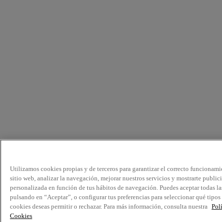
Utilizamos cookies propias y de terceros para garantizar el correcto funcionami
sitio web, analizar la navegación, mejorar nuestros servicios y mostrarte public
personalizada en función de tus hábitos de navegación. Puedes aceptar todas la
pulsando en “Aceptar”, o configurar tus preferencias para seleccionar qué tipos
cookies deseas permitir o rechazar. Para más información, consulta nuestra
Pol
Cookies