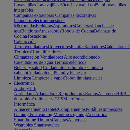
Lavavajillas
Lavavajillas 60cm
Lavavajillas 45cm
Lavavajillas
integrables
Campanas extractoras
Campanas decorativas
Pequeños electrodomésticos
Microondas
Freidoras
Aspiradores
Cafeteras
Planchas de
asar
Batidoras
Amasadores
Robots de Cocina
Balanzas de
Cocina
Tostadoras
Calefacción
Termoventiladores
Convectores
Estufas
Radiadores
Calefactores
D
Térmicos
Humidificadores
Climatización
Ventiladores
Aire acondicionado
Calentadores de agua
Termos eléctricos
Belleza y salud
Cuidado de los hombres
Cuidado
cabello
Cuidado dental
Salud y bienestar
Limpieza
Limpieza a vapor
Robot limpiacristales
Electrónica
Audio y hifi
Auriculares
Adaptadores
Reproductores
Radios
Altavoces
Hifi
Bar
de sonido
Audio car y GPS
Micrófonos
Informática
Almacenamiento
Tablets
Complementos
Portátiles
Impresoras
Gaming & streaming
Monitores gaming
Accesorios
Smart home
Timbres
Cámaras
Altavoces
Wearables
Smartwatches