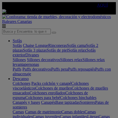
🔵Cambia tu electro con
-10% EXTRA
de descuento ☑️
AQUÍ
Baleares
Canarias
Sofás
Sofás
Chaise Longue
Rinconeras
Sofás cama
Sofás 2
plazas
Sofás 3 plazas
Sofás de piel
Sofás relax
Sofás
exterior
Divanes
Sillones
Sillones decorativos
Sillones relax
Sillones relax
levantapersonas
Puffs
Puffs decorativos
Puffs pera
Puffs reposapiés
Puffs con
almacenaje
Descanso
Colchones
Packs colchón y canapé
Colchones
viscoelásticos
Colchones de muelles
Colchones de muelles
ensacados
Colchones enrollados
Colchones de
espuma
Colchones para bebé
Colchones hinchables
Canapés y bases
Canapés
Base tapizadas
Somieres
Patas de
somieres
Camas
Camas de matrimonio
Camas dobles
Camas
individuales
Camas juveniles
Camas infantiles
Literas
Camas