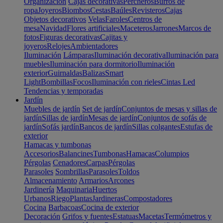
Organización
Cajas decorativas
Percheros
Burros de
ropa
Joyeros
Biombos
Cestas
Baúles
Revisteros
Cajas
Objetos decorativos
Velas
Faroles
Centros de
mesa
Navidad
Flores artificiales
Maceteros
Jarrones
Marcos de
fotos
Figuras decorativas
Cajitas y
joyeros
Relojes
Ambientadores
Iluminación
Lámparas
Iluminación decorativa
Iluminación para
muebles
Iluminación para dormitorio
Iluminación
exterior
Guirnaldas
Balizas
Smart
Light
Bombillas
Focos
Iluminación con rieles
Cintas Led
Tendencias y temporadas
Jardín
Muebles de jardín
Set de jardín
Conjuntos de mesas y sillas de
jardín
Sillas de jardín
Mesas de jardín
Conjuntos de sofás de
jardín
Sofás jardín
Bancos de jardín
Sillas colgantes
Estufas de
exterior
Hamacas y tumbonas
Accesorios
Balancines
Tumbonas
Hamacas
Columpios
Pérgolas
Cenadores
Carpas
Pérgolas
Parasoles
Sombrillas
Parasoles
Toldos
Almacenamiento
Armarios
Arcones
Jardinería
Maquinaria
Huertos
Urbanos
Riego
Plantas
Jardineras
Compostadores
Cocina
Barbacoas
Cocina de exterior
Decoración
Grifos y fuentes
Estatuas
Macetas
Termómetros y