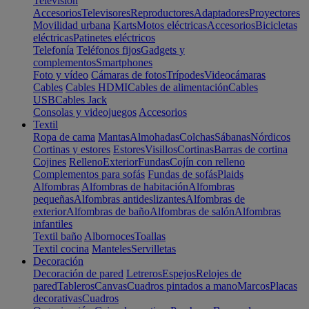
Televisión
Accesorios
Televisores
Reproductores
Adaptadores
Proyectores
Movilidad urbana
Karts
Motos eléctricas
Accesorios
Bicicletas
eléctricas
Patinetes eléctricos
Telefonía
Teléfonos fijos
Gadgets y
complementos
Smartphones
Foto y vídeo
Cámaras de fotos
Trípodes
Videocámaras
Cables
Cables HDMI
Cables de alimentación
Cables
USB
Cables Jack
Consolas y videojuegos
Accesorios
Textil
Ropa de cama
Mantas
Almohadas
Colchas
Sábanas
Nórdicos
Cortinas y estores
Estores
Visillos
Cortinas
Barras de cortina
Cojines
Relleno
Exterior
Fundas
Cojín con relleno
Complementos para sofás
Fundas de sofás
Plaids
Alfombras
Alfombras de habitación
Alfombras
pequeñas
Alfombras antideslizantes
Alfombras de
exterior
Alfombras de baño
Alfombras de salón
Alfombras
infantiles
Textil baño
Albornoces
Toallas
Textil cocina
Manteles
Servilletas
Decoración
Decoración de pared
Letreros
Espejos
Relojes de
pared
Tableros
Canvas
Cuadros pintados a mano
Marcos
Placas
decorativas
Cuadros