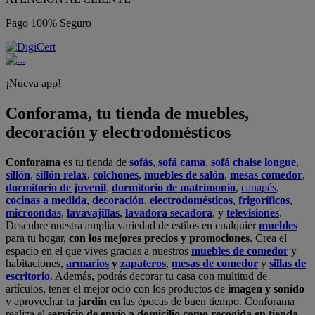
Pago 100% Seguro
¡Nueva app!
Conforama, tu tienda de muebles,
decoración y electrodomésticos
Conforama
es tu tienda de
sofás
,
sofá cama
,
sofá chaise longue
,
sillón
,
sillón relax
,
colchones
,
muebles de salón
,
mesas comedor
,
dormitorio de juvenil
,
dormitorio de matrimonio
,
canapés
,
cocinas a medida
,
decoración
,
electrodomésticos
,
frigoríficos
,
microondas
,
lavavajillas
,
lavadora secadora
, y
televisiones
.
Descubre nuestra amplia variedad de estilos en cualquier
muebles
para tu hogar,
con los mejores precios y promociones
. Crea el
espacio en el que vives gracias a nuestros
muebles de comedor
y
habitaciones,
armarios
y
zapateros
,
mesas de comedor
y
sillas de
escritorio
. Además, podrás decorar tu casa con multitud de
artículos, tener el mejor ocio con los productos de
imagen y sonido
y aprovechar tu
jardín
en las épocas de buen tiempo. Conforama
realiza el
servicio de envío a domicilio como recogida en tienda.