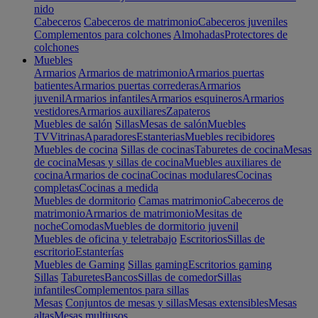
nido
Cabeceros
Cabeceros de matrimonio
Cabeceros juveniles
Complementos para colchones
Almohadas
Protectores de
colchones
Muebles
Armarios
Armarios de matrimonio
Armarios puertas
batientes
Armarios puertas correderas
Armarios
juvenil
Armarios infantiles
Armarios esquineros
Armarios
vestidores
Armarios auxiliares
Zapateros
Muebles de salón
Sillas
Mesas de salón
Muebles
TV
Vitrinas
Aparadores
Estanterias
Muebles recibidores
Muebles de cocina
Sillas de cocinas
Taburetes de cocina
Mesas
de cocina
Mesas y sillas de cocina
Muebles auxiliares de
cocina
Armarios de cocina
Cocinas modulares
Cocinas
completas
Cocinas a medida
Muebles de dormitorio
Camas matrimonio
Cabeceros de
matrimonio
Armarios de matrimonio
Mesitas de
noche
Comodas
Muebles de dormitorio juvenil
Muebles de oficina y teletrabajo
Escritorios
Sillas de
escritorio
Estanterías
Muebles de Gaming
Sillas gaming
Escritorios gaming
Sillas
Taburetes
Bancos
Sillas de comedor
Sillas
infantiles
Complementos para sillas
Mesas
Conjuntos de mesas y sillas
Mesas extensibles
Mesas
altas
Mesas multiusos