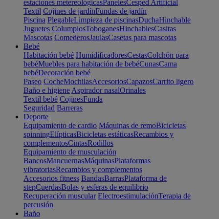
estaciones metereológicas
Paneles
Cesped Artificial
Textil
Cojines de jardín
Fundas de jardín
Piscina
Plegable
Limpieza de piscinas
Ducha
Hinchable
Juguetes
Columpios
Toboganes
Hinchables
Casitas
Mascotas
Comederos
Jaulas
Casetas para mascotas
Bebé
Habitación bebé
Humidificadores
Cestas
Colchón para
bebé
Muebles para habitación de bebé
Cunas
Cama
bebé
Decoración bebé
Paseo
Coche
Mochilas
Accesorios
Capazos
Carrito ligero
Baño e higiene
Aspirador nasal
Orinales
Textil bebé
Cojines
Funda
Seguridad
Barreras
Deporte
Equipamiento de cardio
Máquinas de remo
Bicicletas
spinning
Elípticas
Bicicletas estáticas
Recambios y
complementos
Cintas
Rodillos
Equipamiento de musculación
Bancos
Mancuernas
Máquinas
Plataformas
vibratorias
Recambios y complementos
Accesorios fitness
Bandas
Barras
Plataforma de
step
Cuerdas
Bolas y esferas de equilibrio
Recuperación muscular
Electroestimulación
Terapia de
percusión
Baño