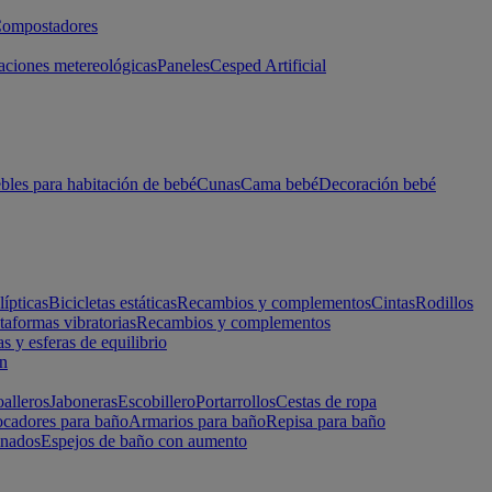
ompostadores
aciones metereológicas
Paneles
Cesped Artificial
les para habitación de bebé
Cunas
Cama bebé
Decoración bebé
lípticas
Bicicletas estáticas
Recambios y complementos
Cintas
Rodillos
taformas vibratorias
Recambios y complementos
s y esferas de equilibrio
ón
alleros
Jaboneras
Escobillero
Portarrollos
Cestas de ropa
cadores para baño
Armarios para baño
Repisa para baño
inados
Espejos de baño con aumento