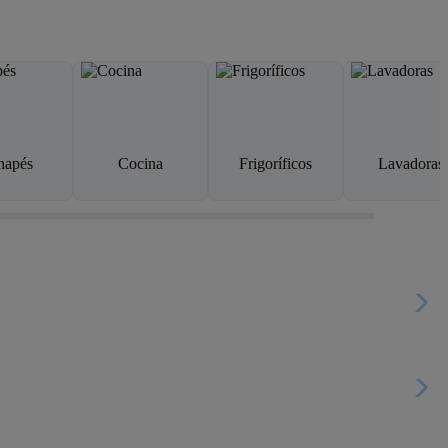
napés
Cocina
Frigoríficos
Lavadoras