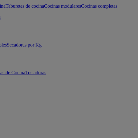
ina
Taburetes de cocina
Cocinas modulares
Cocinas completas
s
bles
Secadoras por Kg
as de Cocina
Tostadoras