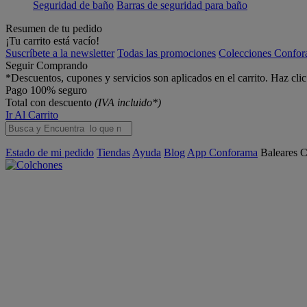
Seguridad de baño
Barras de seguridad para baño
Resumen de tu pedido
¡Tu carrito está vacío!
Suscríbete a la newsletter
Todas las promociones
Colecciones Confo
Seguir Comprando
*Descuentos, cupones y servicios son aplicados en el carrito. Haz cli
Pago 100% seguro
Total con descuento
(IVA incluido*)
Ir Al Carrito
Estado de mi pedido
Tiendas
Ayuda
Blog
App Conforama
Baleares
C