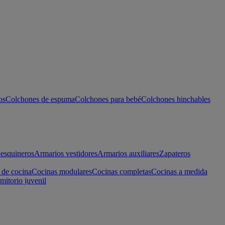
os
Colchones de espuma
Colchones para bebé
Colchones hinchables
esquineros
Armarios vestidores
Armarios auxiliares
Zapateros
 de cocina
Cocinas modulares
Cocinas completas
Cocinas a medida
mitorio juvenil