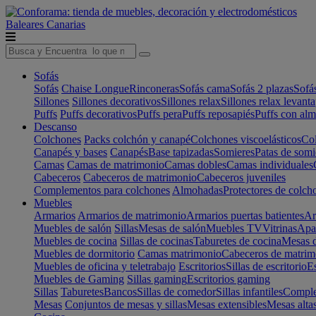
Baleares
Canarias
Sofás
Sofás
Chaise Longue
Rinconeras
Sofás cama
Sofás 2 plazas
Sofá
Sillones
Sillones decorativos
Sillones relax
Sillones relax levant
Puffs
Puffs decorativos
Puffs pera
Puffs reposapiés
Puffs con al
Descanso
Colchones
Packs colchón y canapé
Colchones viscoelásticos
Col
Canapés y bases
Canapés
Base tapizadas
Somieres
Patas de somi
Camas
Camas de matrimonio
Camas dobles
Camas individuales
Cabeceros
Cabeceros de matrimonio
Cabeceros juveniles
Complementos para colchones
Almohadas
Protectores de colch
Muebles
Armarios
Armarios de matrimonio
Armarios puertas batientes
Ar
Muebles de salón
Sillas
Mesas de salón
Muebles TV
Vitrinas
Apa
Muebles de cocina
Sillas de cocinas
Taburetes de cocina
Mesas d
Muebles de dormitorio
Camas matrimonio
Cabeceros de matrim
Muebles de oficina y teletrabajo
Escritorios
Sillas de escritorio
Es
Muebles de Gaming
Sillas gaming
Escritorios gaming
Sillas
Taburetes
Bancos
Sillas de comedor
Sillas infantiles
Complem
Mesas
Conjuntos de mesas y sillas
Mesas extensibles
Mesas alta