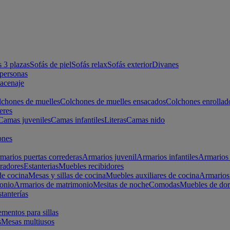
s 3 plazas
Sofás de piel
Sofás relax
Sofás exterior
Divanes
apersonas
macenaje
chones de muelles
Colchones de muelles ensacados
Colchones enrollad
eres
Camas juveniles
Camas infantiles
Literas
Camas nido
ones
marios puertas correderas
Armarios juvenil
Armarios infantiles
Armarios 
radores
Estanterias
Muebles recibidores
e cocina
Mesas y sillas de cocina
Muebles auxiliares de cocina
Armarios
onio
Armarios de matrimonio
Mesitas de noche
Comodas
Muebles de dor
tanterías
entos para sillas
s
Mesas multiusos