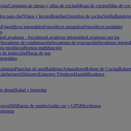
cina
Conjuntos de mesas y sillas de cocina
Mesas de cocina
Sillas de coc
los para chef
Vinos y licores
Botellas
Utensilios de cocina
Vajilla
Bandeja
s
Frigoríficos integrables
Frigoríficos pequeños
Frigoríficos portátiles
es
ior
Lavadoras - Secadoras
Lavadoras integrables
Lavadoras por kg
r
Secadoras de condensación
Secadoras de evacuación
Secadoras integra
s pirolíticos
Hornos multifunción
s de inducción
Placas de gas
ntegrables
afeteras
Planchas de asar
Batidoras
Amasadores
Robots de Cocina
Balanz
alefactores
Difusores
Emisores Térmicos
Humidificadores
o dental
Salud y bienestar
voces
Hifi
Barras de sonido
Audio car y GPS
Micrófonos
presoras