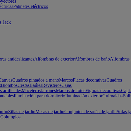
oyectores
éctricas
Patinetes eléctricos
s Jack
ras antideslizantes
Alfombras de exterior
Alfombras de baño
Alfombras 
Canvas
Cuadros pintados a mano
Marcos
Placas decorativas
Cuadros
s
Biombos
Cestas
Baúles
Revisteros
Cajas
s artificiales
Maceteros
Jarrones
Marcos de fotos
Figuras decorativas
Cajit
muebles
Iluminación para dormitorio
Iluminación exterior
Guirnaldas
Bali
ardín
Sillas de jardín
Mesas de jardín
Conjuntos de sofás de jardín
Sofás j
s
Columpios