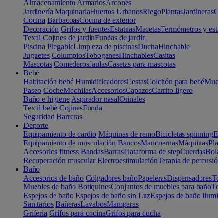
Almacenamiento
Armarios
Arcones
Jardinería
Maquinaria
Huertos Urbanos
Riego
Plantas
Jardineras
C
Cocina
Barbacoas
Cocina de exterior
Decoración
Grifos y fuentes
Estatuas
Macetas
Termómetros y est
Textil
Cojines de jardín
Fundas de jardín
Piscina
Plegable
Limpieza de piscinas
Ducha
Hinchable
Juguetes
Columpios
Toboganes
Hinchables
Casitas
Mascotas
Comederos
Jaulas
Casetas para mascotas
Bebé
Habitación bebé
Humidificadores
Cestas
Colchón para bebé
Mueb
Paseo
Coche
Mochilas
Accesorios
Capazos
Carrito ligero
Baño e higiene
Aspirador nasal
Orinales
Textil bebé
Cojines
Funda
Seguridad
Barreras
Deporte
Equipamiento de cardio
Máquinas de remo
Bicicletas spinning
E
Equipamiento de musculación
Bancos
Mancuernas
Máquinas
Pla
Accesorios fitness
Bandas
Barras
Plataforma de step
Cuerdas
Bola
Recuperación muscular
Electroestimulación
Terapia de percusi
Baño
Accesorios de baño
Colgadores baño
Papeleras
Dispensadores
To
Muebles de baño
Botiquines
Conjuntos de muebles para baño
To
Espejos de baño
Espejos de baño sin Luz
Espejos de baño ilum
Sanitarios
Bañeras
Lavabos
Mamparas
Grifería
Grifos para cocina
Grifos para ducha