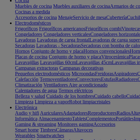
Cocina
Muebles de cocina
Muebles auxiliares de cocina
Armarios de co
Cocinas a medida
Accesorios de cocina
Menaje
Servicio de mesa
Cubertería
Cuchil
Electrodomésticos
Frigoríficos
Frigoríficos americanos
Frigoríficos combi
Vinoteca
Congeladores
Congeladores verticales
Congeladores horizontal
Lavadoras
Lavadoras de carga frontal
Lavadoras de carga super
Secadoras
Lavadoras - Secadoras
Secadoras con bomba de calo
Hornos
Conjunto de horno y placa
Hornos convencionales
Horno
Placas de cocina
Conjunto de horno y placa
Vitrocerámica
Placa
Lavavajillas
Lavavajillas 60cm
Lavavajillas 45cm
Lavavajillas i
Campanas extractoras
Campanas decorativas
Pequeños electrodomésticos
Microondas
Freidoras
Aspiradores
C
Calefacción
Termoventiladores
Convectores
Estufas
Radiadores
C
Climatización
Ventiladores
Aire acondicionado
Calentadores de agua
Termos eléctricos
Belleza y salud
Cuidado de los hombres
Cuidado cabello
Cuidad
Limpieza
Limpieza a vapor
Robot limpiacristales
Electrónica
Audio y hifi
Auriculares
Adaptadores
Reproductores
Radios
Alta
Informática
Almacenamiento
Tablets
Complementos
Portátiles
Im
Gaming & streaming
Monitores gaming
Accesorios
Smart home
Timbres
Cámaras
Altavoces
Wearables
Smartwatches