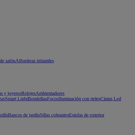
de salón
Alfombras infantiles
as y joyeros
Relojes
Ambientadores
zas
Smart Light
Bombillas
Focos
Iluminación con rieles
Cintas Led
ardín
Bancos de jardín
Sillas colgantes
Estufas de exterior