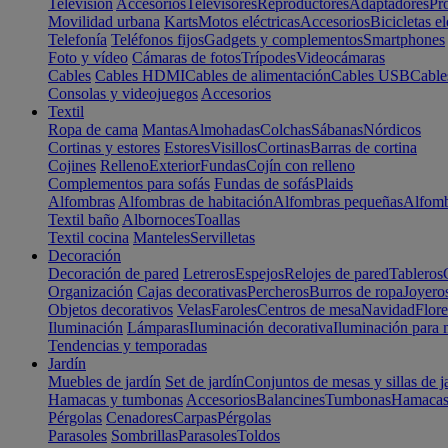
Televisión
Accesorios
Televisores
Reproductores
Adaptadores
Pr
Movilidad urbana
Karts
Motos eléctricas
Accesorios
Bicicletas el
Telefonía
Teléfonos fijos
Gadgets y complementos
Smartphones
Foto y vídeo
Cámaras de fotos
Trípodes
Videocámaras
Cables
Cables HDMI
Cables de alimentación
Cables USB
Cable
Consolas y videojuegos
Accesorios
Textil
Ropa de cama
Mantas
Almohadas
Colchas
Sábanas
Nórdicos
Cortinas y estores
Estores
Visillos
Cortinas
Barras de cortina
Cojines
Relleno
Exterior
Fundas
Cojín con relleno
Complementos para sofás
Fundas de sofás
Plaids
Alfombras
Alfombras de habitación
Alfombras pequeñas
Alfomb
Textil baño
Albornoces
Toallas
Textil cocina
Manteles
Servilletas
Decoración
Decoración de pared
Letreros
Espejos
Relojes de pared
Tableros
Organización
Cajas decorativas
Percheros
Burros de ropa
Joyero
Objetos decorativos
Velas
Faroles
Centros de mesa
Navidad
Flore
Iluminación
Lámparas
Iluminación decorativa
Iluminación para 
Tendencias y temporadas
Jardín
Muebles de jardín
Set de jardín
Conjuntos de mesas y sillas de j
Hamacas y tumbonas
Accesorios
Balancines
Tumbonas
Hamaca
Pérgolas
Cenadores
Carpas
Pérgolas
Parasoles
Sombrillas
Parasoles
Toldos