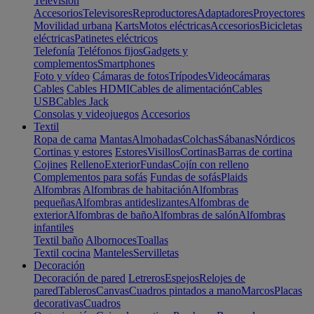
Televisión
Accesorios
Televisores
Reproductores
Adaptadores
Proyectores
Movilidad urbana
Karts
Motos eléctricas
Accesorios
Bicicletas
eléctricas
Patinetes eléctricos
Telefonía
Teléfonos fijos
Gadgets y
complementos
Smartphones
Foto y vídeo
Cámaras de fotos
Trípodes
Videocámaras
Cables
Cables HDMI
Cables de alimentación
Cables
USB
Cables Jack
Consolas y videojuegos
Accesorios
Textil
Ropa de cama
Mantas
Almohadas
Colchas
Sábanas
Nórdicos
Cortinas y estores
Estores
Visillos
Cortinas
Barras de cortina
Cojines
Relleno
Exterior
Fundas
Cojín con relleno
Complementos para sofás
Fundas de sofás
Plaids
Alfombras
Alfombras de habitación
Alfombras
pequeñas
Alfombras antideslizantes
Alfombras de
exterior
Alfombras de baño
Alfombras de salón
Alfombras
infantiles
Textil baño
Albornoces
Toallas
Textil cocina
Manteles
Servilletas
Decoración
Decoración de pared
Letreros
Espejos
Relojes de
pared
Tableros
Canvas
Cuadros pintados a mano
Marcos
Placas
decorativas
Cuadros