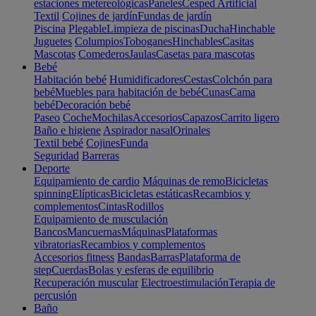
estaciones metereológicas
Paneles
Cesped Artificial
Textil
Cojines de jardín
Fundas de jardín
Piscina
Plegable
Limpieza de piscinas
Ducha
Hinchable
Juguetes
Columpios
Toboganes
Hinchables
Casitas
Mascotas
Comederos
Jaulas
Casetas para mascotas
Bebé
Habitación bebé
Humidificadores
Cestas
Colchón para
bebé
Muebles para habitación de bebé
Cunas
Cama
bebé
Decoración bebé
Paseo
Coche
Mochilas
Accesorios
Capazos
Carrito ligero
Baño e higiene
Aspirador nasal
Orinales
Textil bebé
Cojines
Funda
Seguridad
Barreras
Deporte
Equipamiento de cardio
Máquinas de remo
Bicicletas
spinning
Elípticas
Bicicletas estáticas
Recambios y
complementos
Cintas
Rodillos
Equipamiento de musculación
Bancos
Mancuernas
Máquinas
Plataformas
vibratorias
Recambios y complementos
Accesorios fitness
Bandas
Barras
Plataforma de
step
Cuerdas
Bolas y esferas de equilibrio
Recuperación muscular
Electroestimulación
Terapia de
percusión
Baño