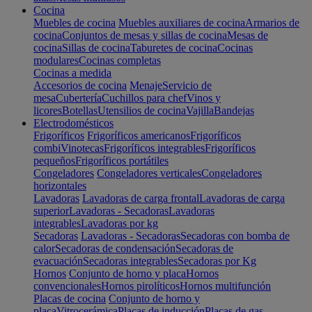
Cocina
Muebles de cocina
Muebles auxiliares de cocina
Armarios de
cocina
Conjuntos de mesas y sillas de cocina
Mesas de
cocina
Sillas de cocina
Taburetes de cocina
Cocinas
modulares
Cocinas completas
Cocinas a medida
Accesorios de cocina
Menaje
Servicio de
mesa
Cubertería
Cuchillos para chef
Vinos y
licores
Botellas
Utensilios de cocina
Vajilla
Bandejas
Electrodomésticos
Frigoríficos
Frigoríficos americanos
Frigoríficos
combi
Vinotecas
Frigoríficos integrables
Frigoríficos
pequeños
Frigoríficos portátiles
Congeladores
Congeladores verticales
Congeladores
horizontales
Lavadoras
Lavadoras de carga frontal
Lavadoras de carga
superior
Lavadoras - Secadoras
Lavadoras
integrables
Lavadoras por kg
Secadoras
Lavadoras - Secadoras
Secadoras con bomba de
calor
Secadoras de condensación
Secadoras de
evacuación
Secadoras integrables
Secadoras por Kg
Hornos
Conjunto de horno y placa
Hornos
convencionales
Hornos pirolíticos
Hornos multifunción
Placas de cocina
Conjunto de horno y
placa
Vitrocerámica
Placas de inducción
Placas de gas