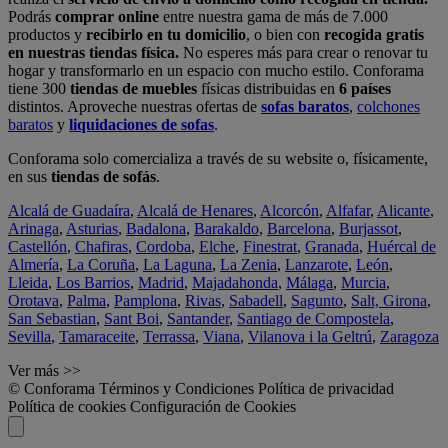
Podrás
comprar online
entre nuestra gama de más de 7.000
productos y
recibirlo en tu domicilio
, o bien con
recogida gratis
en nuestras tiendas física.
No esperes más para crear o renovar tu
hogar y transformarlo en un espacio con mucho estilo. Conforama
tiene 300
tiendas de muebles
físicas distribuidas en
6 países
distintos. Aproveche nuestras ofertas de
sofas baratos
,
colchones
baratos
y
liquidaciones de sofas
.
Conforama solo comercializa a través de su website o, físicamente,
en sus
tiendas de sofás
.
Alcalá de Guadaíra
,
Alcalá de Henares
,
Alcorcón
,
Alfafar
,
Alicante
,
Arinaga
,
Asturias
,
Badalona
,
Barakaldo
,
Barcelona
,
Burjassot
,
Castellón
,
Chafiras
,
Cordoba
,
Elche
,
Finestrat
,
Granada
,
Huércal de
Almería
,
La Coruña
,
La Laguna
,
La Zenia
,
Lanzarote
,
León
,
Lleida
,
Los Barrios
,
Madrid
,
Majadahonda
,
Málaga
,
Murcia
,
Orotava
,
Palma
,
Pamplona
,
Rivas
,
Sabadell
,
Sagunto
,
Salt, Girona
,
San Sebastian
,
Sant Boi
,
Santander
,
Santiago de Compostela
,
Sevilla
,
Tamaraceite
,
Terrassa
,
Viana
,
Vilanova i la Geltrú
,
Zaragoza
Ver más >>
© Conforama
Términos y Condiciones
Política de privacidad
Política de cookies
Configuración de Cookies