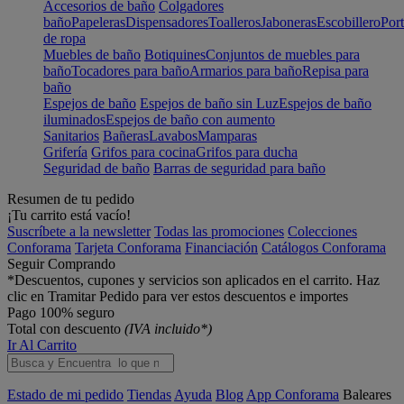
Accesorios de baño
Colgadores
baño
Papeleras
Dispensadores
Toalleros
Jaboneras
Escobillero
Port
de ropa
Muebles de baño
Botiquines
Conjuntos de muebles para
baño
Tocadores para baño
Armarios para baño
Repisa para
baño
Espejos de baño
Espejos de baño sin Luz
Espejos de baño
iluminados
Espejos de baño con aumento
Sanitarios
Bañeras
Lavabos
Mamparas
Grifería
Grifos para cocina
Grifos para ducha
Seguridad de baño
Barras de seguridad para baño
Resumen de tu pedido
¡Tu carrito está vacío!
Suscríbete a la newsletter
Todas las promociones
Colecciones
Conforama
Tarjeta Conforama
Financiación
Catálogos Conforama
Seguir Comprando
*Descuentos, cupones y servicios son aplicados en el carrito. Haz
clic en Tramitar Pedido para ver estos descuentos e importes
Pago 100% seguro
Total con descuento
(IVA incluido*)
Ir Al Carrito
Estado de mi pedido
Tiendas
Ayuda
Blog
App Conforama
Baleares