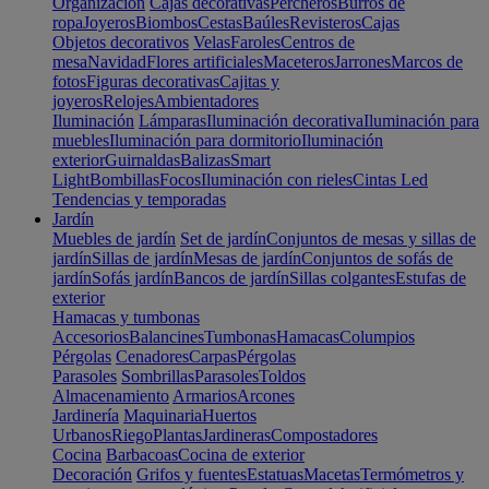
Organización
Cajas decorativas
Percheros
Burros de
ropa
Joyeros
Biombos
Cestas
Baúles
Revisteros
Cajas
Objetos decorativos
Velas
Faroles
Centros de
mesa
Navidad
Flores artificiales
Maceteros
Jarrones
Marcos de
fotos
Figuras decorativas
Cajitas y
joyeros
Relojes
Ambientadores
Iluminación
Lámparas
Iluminación decorativa
Iluminación para
muebles
Iluminación para dormitorio
Iluminación
exterior
Guirnaldas
Balizas
Smart
Light
Bombillas
Focos
Iluminación con rieles
Cintas Led
Tendencias y temporadas
Jardín
Muebles de jardín
Set de jardín
Conjuntos de mesas y sillas de
jardín
Sillas de jardín
Mesas de jardín
Conjuntos de sofás de
jardín
Sofás jardín
Bancos de jardín
Sillas colgantes
Estufas de
exterior
Hamacas y tumbonas
Accesorios
Balancines
Tumbonas
Hamacas
Columpios
Pérgolas
Cenadores
Carpas
Pérgolas
Parasoles
Sombrillas
Parasoles
Toldos
Almacenamiento
Armarios
Arcones
Jardinería
Maquinaria
Huertos
Urbanos
Riego
Plantas
Jardineras
Compostadores
Cocina
Barbacoas
Cocina de exterior
Decoración
Grifos y fuentes
Estatuas
Macetas
Termómetros y