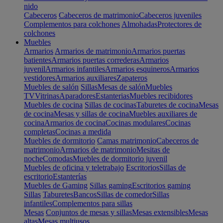
nido
Cabeceros
Cabeceros de matrimonio
Cabeceros juveniles
Complementos para colchones
Almohadas
Protectores de
colchones
Muebles
Armarios
Armarios de matrimonio
Armarios puertas
batientes
Armarios puertas correderas
Armarios
juvenil
Armarios infantiles
Armarios esquineros
Armarios
vestidores
Armarios auxiliares
Zapateros
Muebles de salón
Sillas
Mesas de salón
Muebles
TV
Vitrinas
Aparadores
Estanterias
Muebles recibidores
Muebles de cocina
Sillas de cocinas
Taburetes de cocina
Mesas
de cocina
Mesas y sillas de cocina
Muebles auxiliares de
cocina
Armarios de cocina
Cocinas modulares
Cocinas
completas
Cocinas a medida
Muebles de dormitorio
Camas matrimonio
Cabeceros de
matrimonio
Armarios de matrimonio
Mesitas de
noche
Comodas
Muebles de dormitorio juvenil
Muebles de oficina y teletrabajo
Escritorios
Sillas de
escritorio
Estanterías
Muebles de Gaming
Sillas gaming
Escritorios gaming
Sillas
Taburetes
Bancos
Sillas de comedor
Sillas
infantiles
Complementos para sillas
Mesas
Conjuntos de mesas y sillas
Mesas extensibles
Mesas
altas
Mesas multiusos