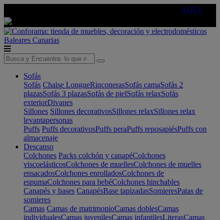
🔵Cambia tu electro con
-10% EXTRA
de descuento ☑️
AQUÍ
Baleares
Canarias
Sofás
Sofás
Chaise Longue
Rinconeras
Sofás cama
Sofás 2
plazas
Sofás 3 plazas
Sofás de piel
Sofás relax
Sofás
exterior
Divanes
Sillones
Sillones decorativos
Sillones relax
Sillones relax
levantapersonas
Puffs
Puffs decorativos
Puffs pera
Puffs reposapiés
Puffs con
almacenaje
Descanso
Colchones
Packs colchón y canapé
Colchones
viscoelásticos
Colchones de muelles
Colchones de muelles
ensacados
Colchones enrollados
Colchones de
espuma
Colchones para bebé
Colchones hinchables
Canapés y bases
Canapés
Base tapizadas
Somieres
Patas de
somieres
Camas
Camas de matrimonio
Camas dobles
Camas
individuales
Camas juveniles
Camas infantiles
Literas
Camas