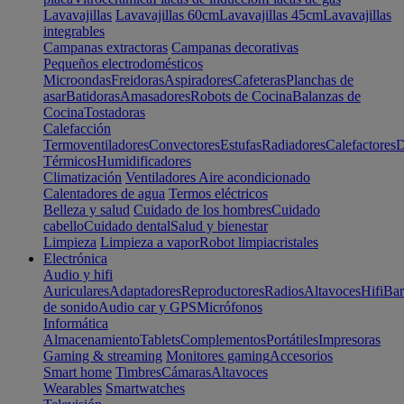
Lavavajillas
Lavavajillas 60cm
Lavavajillas 45cm
Lavavajillas
integrables
Campanas extractoras
Campanas decorativas
Pequeños electrodomésticos
Microondas
Freidoras
Aspiradores
Cafeteras
Planchas de
asar
Batidoras
Amasadores
Robots de Cocina
Balanzas de
Cocina
Tostadoras
Calefacción
Termoventiladores
Convectores
Estufas
Radiadores
Calefactores
D
Térmicos
Humidificadores
Climatización
Ventiladores
Aire acondicionado
Calentadores de agua
Termos eléctricos
Belleza y salud
Cuidado de los hombres
Cuidado
cabello
Cuidado dental
Salud y bienestar
Limpieza
Limpieza a vapor
Robot limpiacristales
Electrónica
Audio y hifi
Auriculares
Adaptadores
Reproductores
Radios
Altavoces
Hifi
Bar
de sonido
Audio car y GPS
Micrófonos
Informática
Almacenamiento
Tablets
Complementos
Portátiles
Impresoras
Gaming & streaming
Monitores gaming
Accesorios
Smart home
Timbres
Cámaras
Altavoces
Wearables
Smartwatches