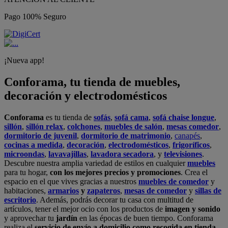
Pago 100% Seguro
¡Nueva app!
Conforama, tu tienda de muebles,
decoración y electrodomésticos
Conforama
es tu tienda de
sofás
,
sofá cama
,
sofá chaise longue
,
sillón
,
sillón relax
,
colchones
,
muebles de salón
,
mesas comedor
,
dormitorio de juvenil
,
dormitorio de matrimonio
,
canapés
,
cocinas a medida
,
decoración
,
electrodomésticos
,
frigoríficos
,
microondas
,
lavavajillas
,
lavadora secadora
, y
televisiones
.
Descubre nuestra amplia variedad de estilos en cualquier
muebles
para tu hogar,
con los mejores precios y promociones
. Crea el
espacio en el que vives gracias a nuestros
muebles de comedor
y
habitaciones,
armarios
y
zapateros
,
mesas de comedor
y
sillas de
escritorio
. Además, podrás decorar tu casa con multitud de
artículos, tener el mejor ocio con los productos de
imagen y sonido
y aprovechar tu
jardín
en las épocas de buen tiempo. Conforama
realiza el
servicio de envío a domicilio como recogida en tienda.