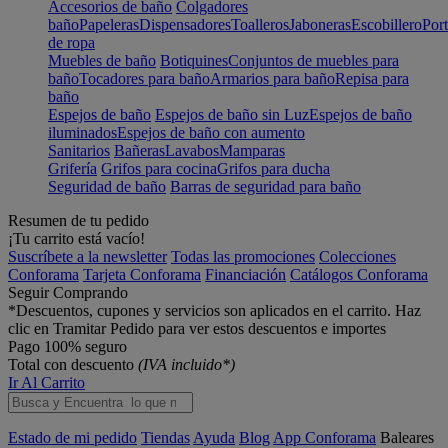
Accesorios de baño
Colgadores
baño
Papeleras
Dispensadores
Toalleros
Jaboneras
Escobillero
Port
de ropa
Muebles de baño
Botiquines
Conjuntos de muebles para
baño
Tocadores para baño
Armarios para baño
Repisa para
baño
Espejos de baño
Espejos de baño sin Luz
Espejos de baño
iluminados
Espejos de baño con aumento
Sanitarios
Bañeras
Lavabos
Mamparas
Grifería
Grifos para cocina
Grifos para ducha
Seguridad de baño
Barras de seguridad para baño
Resumen de tu pedido
¡Tu carrito está vacío!
Suscríbete a la newsletter
Todas las promociones
Colecciones
Conforama
Tarjeta Conforama
Financiación
Catálogos Conforama
Seguir Comprando
*Descuentos, cupones y servicios son aplicados en el carrito. Haz
clic en Tramitar Pedido para ver estos descuentos e importes
Pago 100% seguro
Total con descuento
(IVA incluido*)
Ir Al Carrito
Estado de mi pedido
Tiendas
Ayuda
Blog
App Conforama
Baleares