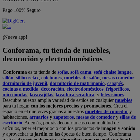
Pago 100% Seguro
¡Nueva app!
Conforama, tu tienda de muebles,
decoración y electrodomésticos
Conforama
es tu tienda de
sofás
,
sofá cama
,
sofá chaise longue
,
sillón
,
sillón relax
,
colchones
,
muebles de salón
,
mesas comedor
,
dormitorio de juvenil
,
dormitorio de matrimonio
,
canapés
,
cocinas a medida
,
decoración
,
electrodomésticos
,
frigoríficos
,
microondas
,
lavavajillas
,
lavadora secadora
, y
televisiones
.
Descubre nuestra amplia variedad de estilos en cualquier
muebles
para tu hogar,
con los mejores precios y promociones
. Crea el
espacio en el que vives gracias a nuestros
muebles de comedor
y
habitaciones,
armarios
y
zapateros
,
mesas de comedor
y
sillas de
escritorio
. Además, podrás decorar tu casa con multitud de
artículos, tener el mejor ocio con los productos de
imagen y sonido
y aprovechar tu
jardín
en las épocas de buen tiempo. Conforama
realiza el
servicio de envío a domicilio como recogida en tienda.