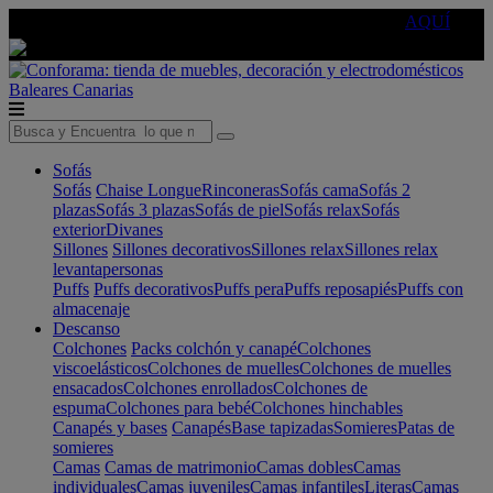
🔵Cambia tu electro con
-10% EXTRA
de descuento ☑️
AQUÍ
Baleares
Canarias
Sofás
Sofás
Chaise Longue
Rinconeras
Sofás cama
Sofás 2
plazas
Sofás 3 plazas
Sofás de piel
Sofás relax
Sofás
exterior
Divanes
Sillones
Sillones decorativos
Sillones relax
Sillones relax
levantapersonas
Puffs
Puffs decorativos
Puffs pera
Puffs reposapiés
Puffs con
almacenaje
Descanso
Colchones
Packs colchón y canapé
Colchones
viscoelásticos
Colchones de muelles
Colchones de muelles
ensacados
Colchones enrollados
Colchones de
espuma
Colchones para bebé
Colchones hinchables
Canapés y bases
Canapés
Base tapizadas
Somieres
Patas de
somieres
Camas
Camas de matrimonio
Camas dobles
Camas
individuales
Camas juveniles
Camas infantiles
Literas
Camas