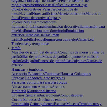
Organización
Cajas decorativas
Percheros
Burros de
ropa
Joyeros
Biombos
Cestas
Baúles
Revisteros
Cajas
Objetos decorativos
Velas
Faroles
Centros de
mesa
Navidad
Flores artificiales
Maceteros
Jarrones
Marcos de
fotos
Figuras decorativas
Cajitas y
joyeros
Relojes
Ambientadores
Iluminación
Lámparas
Iluminación decorativa
Iluminación para
muebles
Iluminación para dormitorio
Iluminación
exterior
Guirnaldas
Balizas
Smart
Light
Bombillas
Focos
Iluminación con rieles
Cintas Led
Tendencias y temporadas
Jardín
Muebles de jardín
Set de jardín
Conjuntos de mesas y sillas de
jardín
Sillas de jardín
Mesas de jardín
Conjuntos de sofás de
jardín
Sofás jardín
Bancos de jardín
Sillas colgantes
Estufas de
exterior
Hamacas y tumbonas
Accesorios
Balancines
Tumbonas
Hamacas
Columpios
Pérgolas
Cenadores
Carpas
Pérgolas
Parasoles
Sombrillas
Parasoles
Toldos
Almacenamiento
Armarios
Arcones
Jardinería
Maquinaria
Huertos
Urbanos
Riego
Plantas
Jardineras
Compostadores
Cocina
Barbacoas
Cocina de exterior
Decoración
Grifos y fuentes
Estatuas
Macetas
Termómetros y