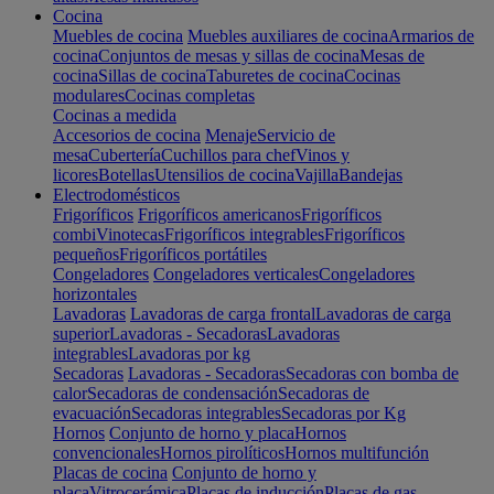
Cocina
Muebles de cocina
Muebles auxiliares de cocina
Armarios de
cocina
Conjuntos de mesas y sillas de cocina
Mesas de
cocina
Sillas de cocina
Taburetes de cocina
Cocinas
modulares
Cocinas completas
Cocinas a medida
Accesorios de cocina
Menaje
Servicio de
mesa
Cubertería
Cuchillos para chef
Vinos y
licores
Botellas
Utensilios de cocina
Vajilla
Bandejas
Electrodomésticos
Frigoríficos
Frigoríficos americanos
Frigoríficos
combi
Vinotecas
Frigoríficos integrables
Frigoríficos
pequeños
Frigoríficos portátiles
Congeladores
Congeladores verticales
Congeladores
horizontales
Lavadoras
Lavadoras de carga frontal
Lavadoras de carga
superior
Lavadoras - Secadoras
Lavadoras
integrables
Lavadoras por kg
Secadoras
Lavadoras - Secadoras
Secadoras con bomba de
calor
Secadoras de condensación
Secadoras de
evacuación
Secadoras integrables
Secadoras por Kg
Hornos
Conjunto de horno y placa
Hornos
convencionales
Hornos pirolíticos
Hornos multifunción
Placas de cocina
Conjunto de horno y
placa
Vitrocerámica
Placas de inducción
Placas de gas