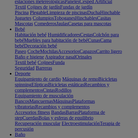
estaciones metereológicas
Paneles
Cesped Artificial
Textil
Cojines de jardín
Fundas de jardín
Piscina
Plegable
Limpieza de piscinas
Ducha
Hinchable
Juguetes
Columpios
Toboganes
Hinchables
Casitas
Mascotas
Comederos
Jaulas
Casetas para mascotas
Bebé
Habitación bebé
Humidificadores
Cestas
Colchón para
bebé
Muebles para habitación de bebé
Cunas
Cama
bebé
Decoración bebé
Paseo
Coche
Mochilas
Accesorios
Capazos
Carrito ligero
Baño e higiene
Aspirador nasal
Orinales
Textil bebé
Cojines
Funda
Seguridad
Barreras
Deporte
Equipamiento de cardio
Máquinas de remo
Bicicletas
spinning
Elípticas
Bicicletas estáticas
Recambios y
complementos
Cintas
Rodillos
Equipamiento de musculación
Bancos
Mancuernas
Máquinas
Plataformas
vibratorias
Recambios y complementos
Accesorios fitness
Bandas
Barras
Plataforma de
step
Cuerdas
Bolas y esferas de equilibrio
Recuperación muscular
Electroestimulación
Terapia de
percusión
Baño