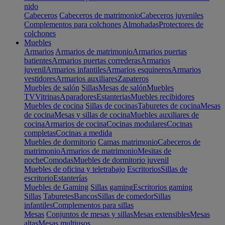
nido
Cabeceros
Cabeceros de matrimonio
Cabeceros juveniles
Complementos para colchones
Almohadas
Protectores de
colchones
Muebles
Armarios
Armarios de matrimonio
Armarios puertas
batientes
Armarios puertas correderas
Armarios
juvenil
Armarios infantiles
Armarios esquineros
Armarios
vestidores
Armarios auxiliares
Zapateros
Muebles de salón
Sillas
Mesas de salón
Muebles
TV
Vitrinas
Aparadores
Estanterias
Muebles recibidores
Muebles de cocina
Sillas de cocinas
Taburetes de cocina
Mesas
de cocina
Mesas y sillas de cocina
Muebles auxiliares de
cocina
Armarios de cocina
Cocinas modulares
Cocinas
completas
Cocinas a medida
Muebles de dormitorio
Camas matrimonio
Cabeceros de
matrimonio
Armarios de matrimonio
Mesitas de
noche
Comodas
Muebles de dormitorio juvenil
Muebles de oficina y teletrabajo
Escritorios
Sillas de
escritorio
Estanterías
Muebles de Gaming
Sillas gaming
Escritorios gaming
Sillas
Taburetes
Bancos
Sillas de comedor
Sillas
infantiles
Complementos para sillas
Mesas
Conjuntos de mesas y sillas
Mesas extensibles
Mesas
altas
Mesas multiusos