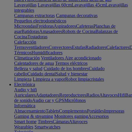
Lavavajillas
Lavavajillas 60cm
Lavavajillas 45cm
Lavavajillas
integrables
Campanas extractoras
Campanas decorativas
Pequeños electrodomésticos
Microondas
Freidoras
Aspiradores
Cafeteras
Planchas de
asar
Batidoras
Amasadores
Robots de Cocina
Balanzas de
Cocina
Tostadoras
Calefacción
Termoventiladores
Convectores
Estufas
Radiadores
Calefactores
D
Térmicos
Humidificadores
Climatización
Ventiladores
Aire acondicionado
Calentadores de agua
Termos eléctricos
Belleza y salud
Cuidado de los hombres
Cuidado
cabello
Cuidado dental
Salud y bienestar
Limpieza
Limpieza a vapor
Robot limpiacristales
Electrónica
Audio y hifi
Auriculares
Adaptadores
Reproductores
Radios
Altavoces
Hifi
Bar
de sonido
Audio car y GPS
Micrófonos
Informática
Almacenamiento
Tablets
Complementos
Portátiles
Impresoras
Gaming & streaming
Monitores gaming
Accesorios
Smart home
Timbres
Cámaras
Altavoces
Wearables
Smartwatches