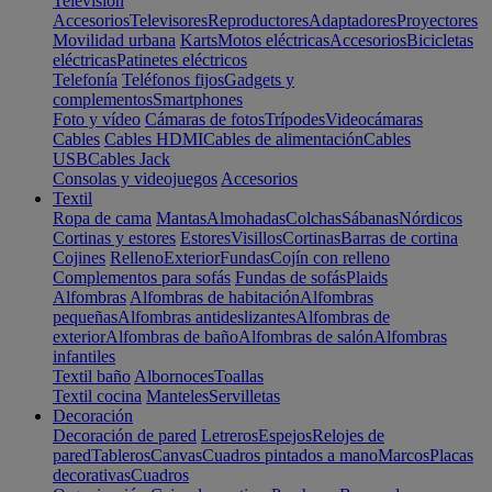
Televisión
Accesorios
Televisores
Reproductores
Adaptadores
Proyectores
Movilidad urbana
Karts
Motos eléctricas
Accesorios
Bicicletas
eléctricas
Patinetes eléctricos
Telefonía
Teléfonos fijos
Gadgets y
complementos
Smartphones
Foto y vídeo
Cámaras de fotos
Trípodes
Videocámaras
Cables
Cables HDMI
Cables de alimentación
Cables
USB
Cables Jack
Consolas y videojuegos
Accesorios
Textil
Ropa de cama
Mantas
Almohadas
Colchas
Sábanas
Nórdicos
Cortinas y estores
Estores
Visillos
Cortinas
Barras de cortina
Cojines
Relleno
Exterior
Fundas
Cojín con relleno
Complementos para sofás
Fundas de sofás
Plaids
Alfombras
Alfombras de habitación
Alfombras
pequeñas
Alfombras antideslizantes
Alfombras de
exterior
Alfombras de baño
Alfombras de salón
Alfombras
infantiles
Textil baño
Albornoces
Toallas
Textil cocina
Manteles
Servilletas
Decoración
Decoración de pared
Letreros
Espejos
Relojes de
pared
Tableros
Canvas
Cuadros pintados a mano
Marcos
Placas
decorativas
Cuadros