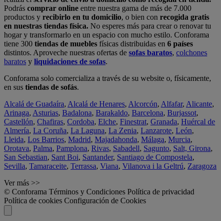
Podrás
comprar online
entre nuestra gama de más de 7.000
productos y
recibirlo en tu domicilio
, o bien con
recogida gratis
en nuestras tiendas física.
No esperes más para crear o renovar tu
hogar y transformarlo en un espacio con mucho estilo. Conforama
tiene 300
tiendas de muebles
físicas distribuidas en
6 países
distintos. Aproveche nuestras ofertas de
sofas baratos
,
colchones
baratos
y
liquidaciones de sofas
.
Conforama solo comercializa a través de su website o, físicamente,
en sus
tiendas de sofás
.
Alcalá de Guadaíra
,
Alcalá de Henares
,
Alcorcón
,
Alfafar
,
Alicante
,
Arinaga
,
Asturias
,
Badalona
,
Barakaldo
,
Barcelona
,
Burjassot
,
Castellón
,
Chafiras
,
Cordoba
,
Elche
,
Finestrat
,
Granada
,
Huércal de
Almería
,
La Coruña
,
La Laguna
,
La Zenia
,
Lanzarote
,
León
,
Lleida
,
Los Barrios
,
Madrid
,
Majadahonda
,
Málaga
,
Murcia
,
Orotava
,
Palma
,
Pamplona
,
Rivas
,
Sabadell
,
Sagunto
,
Salt, Girona
,
San Sebastian
,
Sant Boi
,
Santander
,
Santiago de Compostela
,
Sevilla
,
Tamaraceite
,
Terrassa
,
Viana
,
Vilanova i la Geltrú
,
Zaragoza
Ver más >>
© Conforama
Términos y Condiciones
Política de privacidad
Política de cookies
Configuración de Cookies