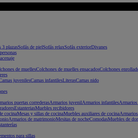
s 3 plazas
Sofás de piel
Sofás relax
Sofás exterior
Divanes
apersonas
macenaje
chones de muelles
Colchones de muelles ensacados
Colchones enrollad
eres
Camas juveniles
Camas infantiles
Literas
Camas nido
ones
marios puertas correderas
Armarios juvenil
Armarios infantiles
Armarios 
radores
Estanterias
Muebles recibidores
e cocina
Mesas y sillas de cocina
Muebles auxiliares de cocina
Armarios
onio
Armarios de matrimonio
Mesitas de noche
Comodas
Muebles de dor
tanterías
entos para sillas