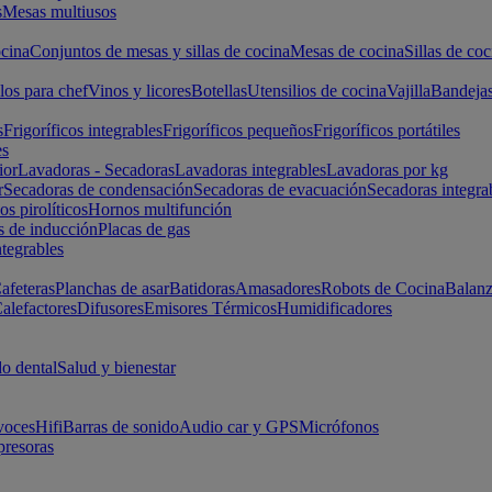
s
Mesas multiusos
cina
Conjuntos de mesas y sillas de cocina
Mesas de cocina
Sillas de coc
los para chef
Vinos y licores
Botellas
Utensilios de cocina
Vajilla
Bandeja
s
Frigoríficos integrables
Frigoríficos pequeños
Frigoríficos portátiles
es
ior
Lavadoras - Secadoras
Lavadoras integrables
Lavadoras por kg
r
Secadoras de condensación
Secadoras de evacuación
Secadoras integra
s pirolíticos
Hornos multifunción
s de inducción
Placas de gas
ntegrables
afeteras
Planchas de asar
Batidoras
Amasadores
Robots de Cocina
Balanz
alefactores
Difusores
Emisores Térmicos
Humidificadores
o dental
Salud y bienestar
voces
Hifi
Barras de sonido
Audio car y GPS
Micrófonos
presoras