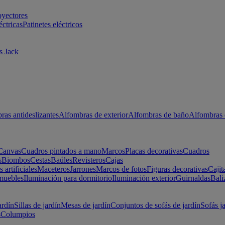
oyectores
éctricas
Patinetes eléctricos
s Jack
ras antideslizantes
Alfombras de exterior
Alfombras de baño
Alfombras 
Canvas
Cuadros pintados a mano
Marcos
Placas decorativas
Cuadros
s
Biombos
Cestas
Baúles
Revisteros
Cajas
s artificiales
Maceteros
Jarrones
Marcos de fotos
Figuras decorativas
Cajit
muebles
Iluminación para dormitorio
Iluminación exterior
Guirnaldas
Bali
ardín
Sillas de jardín
Mesas de jardín
Conjuntos de sofás de jardín
Sofás j
s
Columpios