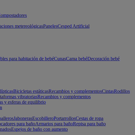
ompostadores
aciones metereológicas
Paneles
Cesped Artificial
les para habitación de bebé
Cunas
Cama bebé
Decoración bebé
lípticas
Bicicletas estáticas
Recambios y complementos
Cintas
Rodillos
taformas vibratorias
Recambios y complementos
s y esferas de equilibrio
ón
alleros
Jaboneras
Escobillero
Portarrollos
Cestas de ropa
cadores para baño
Armarios para baño
Repisa para baño
inados
Espejos de baño con aumento