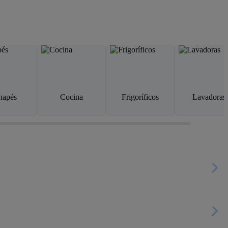
napés
Cocina
Frigoríficos
Lavadoras