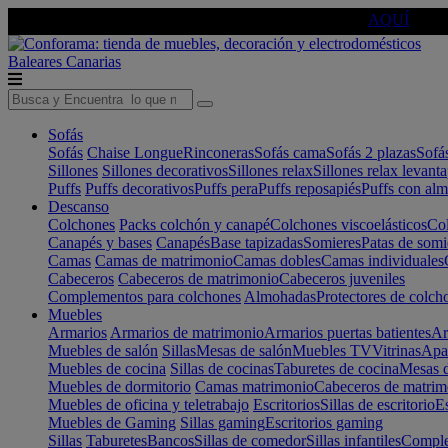
🔵Cambia tu electro con
-10% EXTRA
de descuento ☑️
AQUÍ
Baleares
Canarias
Sofás
Sofás
Chaise Longue
Rinconeras
Sofás cama
Sofás 2 plazas
Sofá
Sillones
Sillones decorativos
Sillones relax
Sillones relax levant
Puffs
Puffs decorativos
Puffs pera
Puffs reposapiés
Puffs con al
Descanso
Colchones
Packs colchón y canapé
Colchones viscoelásticos
Col
Canapés y bases
Canapés
Base tapizadas
Somieres
Patas de somi
Camas
Camas de matrimonio
Camas dobles
Camas individuales
Cabeceros
Cabeceros de matrimonio
Cabeceros juveniles
Complementos para colchones
Almohadas
Protectores de colch
Muebles
Armarios
Armarios de matrimonio
Armarios puertas batientes
Ar
Muebles de salón
Sillas
Mesas de salón
Muebles TV
Vitrinas
Apa
Muebles de cocina
Sillas de cocinas
Taburetes de cocina
Mesas d
Muebles de dormitorio
Camas matrimonio
Cabeceros de matrim
Muebles de oficina y teletrabajo
Escritorios
Sillas de escritorio
Es
Muebles de Gaming
Sillas gaming
Escritorios gaming
Sillas
Taburetes
Bancos
Sillas de comedor
Sillas infantiles
Complem