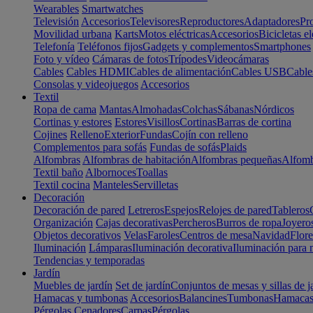
Wearables
Smartwatches
Televisión
Accesorios
Televisores
Reproductores
Adaptadores
Pr
Movilidad urbana
Karts
Motos eléctricas
Accesorios
Bicicletas el
Telefonía
Teléfonos fijos
Gadgets y complementos
Smartphones
Foto y vídeo
Cámaras de fotos
Trípodes
Videocámaras
Cables
Cables HDMI
Cables de alimentación
Cables USB
Cable
Consolas y videojuegos
Accesorios
Textil
Ropa de cama
Mantas
Almohadas
Colchas
Sábanas
Nórdicos
Cortinas y estores
Estores
Visillos
Cortinas
Barras de cortina
Cojines
Relleno
Exterior
Fundas
Cojín con relleno
Complementos para sofás
Fundas de sofás
Plaids
Alfombras
Alfombras de habitación
Alfombras pequeñas
Alfomb
Textil baño
Albornoces
Toallas
Textil cocina
Manteles
Servilletas
Decoración
Decoración de pared
Letreros
Espejos
Relojes de pared
Tableros
Organización
Cajas decorativas
Percheros
Burros de ropa
Joyero
Objetos decorativos
Velas
Faroles
Centros de mesa
Navidad
Flore
Iluminación
Lámparas
Iluminación decorativa
Iluminación para 
Tendencias y temporadas
Jardín
Muebles de jardín
Set de jardín
Conjuntos de mesas y sillas de j
Hamacas y tumbonas
Accesorios
Balancines
Tumbonas
Hamaca
Pérgolas
Cenadores
Carpas
Pérgolas