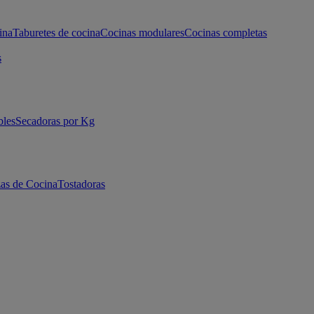
ina
Taburetes de cocina
Cocinas modulares
Cocinas completas
s
bles
Secadoras por Kg
as de Cocina
Tostadoras