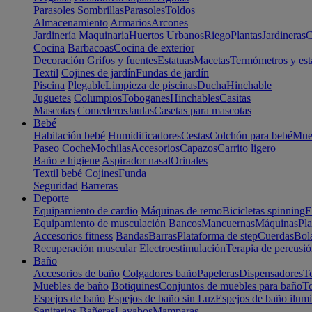
Parasoles
Sombrillas
Parasoles
Toldos
Almacenamiento
Armarios
Arcones
Jardinería
Maquinaria
Huertos Urbanos
Riego
Plantas
Jardineras
C
Cocina
Barbacoas
Cocina de exterior
Decoración
Grifos y fuentes
Estatuas
Macetas
Termómetros y est
Textil
Cojines de jardín
Fundas de jardín
Piscina
Plegable
Limpieza de piscinas
Ducha
Hinchable
Juguetes
Columpios
Toboganes
Hinchables
Casitas
Mascotas
Comederos
Jaulas
Casetas para mascotas
Bebé
Habitación bebé
Humidificadores
Cestas
Colchón para bebé
Mueb
Paseo
Coche
Mochilas
Accesorios
Capazos
Carrito ligero
Baño e higiene
Aspirador nasal
Orinales
Textil bebé
Cojines
Funda
Seguridad
Barreras
Deporte
Equipamiento de cardio
Máquinas de remo
Bicicletas spinning
E
Equipamiento de musculación
Bancos
Mancuernas
Máquinas
Pla
Accesorios fitness
Bandas
Barras
Plataforma de step
Cuerdas
Bola
Recuperación muscular
Electroestimulación
Terapia de percusi
Baño
Accesorios de baño
Colgadores baño
Papeleras
Dispensadores
To
Muebles de baño
Botiquines
Conjuntos de muebles para baño
To
Espejos de baño
Espejos de baño sin Luz
Espejos de baño ilum
Sanitarios
Bañeras
Lavabos
Mamparas