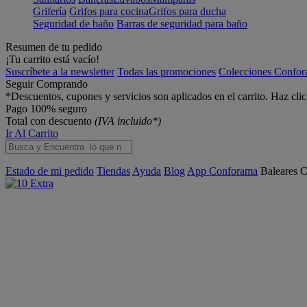
Grifería
Grifos para cocina
Grifos para ducha
Seguridad de baño
Barras de seguridad para baño
Resumen de tu pedido
¡Tu carrito está vacío!
Suscríbete a la newsletter
Todas las promociones
Colecciones Confo
Seguir Comprando
*Descuentos, cupones y servicios son aplicados en el carrito. Haz cli
Pago 100% seguro
Total con descuento
(IVA incluido*)
Ir Al Carrito
Estado de mi pedido
Tiendas
Ayuda
Blog
App Conforama
Baleares
C