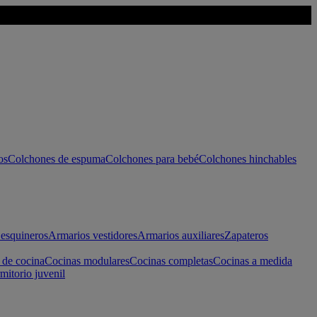
os
Colchones de espuma
Colchones para bebé
Colchones hinchables
esquineros
Armarios vestidores
Armarios auxiliares
Zapateros
 de cocina
Cocinas modulares
Cocinas completas
Cocinas a medida
mitorio juvenil