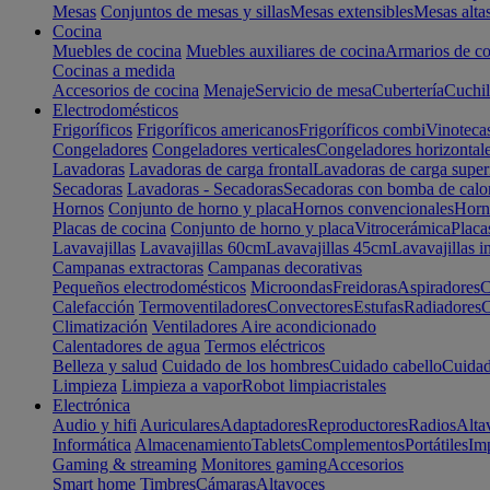
Mesas
Conjuntos de mesas y sillas
Mesas extensibles
Mesas alta
Cocina
Muebles de cocina
Muebles auxiliares de cocina
Armarios de co
Cocinas a medida
Accesorios de cocina
Menaje
Servicio de mesa
Cubertería
Cuchil
Electrodomésticos
Frigoríficos
Frigoríficos americanos
Frigoríficos combi
Vinoteca
Congeladores
Congeladores verticales
Congeladores horizontal
Lavadoras
Lavadoras de carga frontal
Lavadoras de carga super
Secadoras
Lavadoras - Secadoras
Secadoras con bomba de calo
Hornos
Conjunto de horno y placa
Hornos convencionales
Horno
Placas de cocina
Conjunto de horno y placa
Vitrocerámica
Placa
Lavavajillas
Lavavajillas 60cm
Lavavajillas 45cm
Lavavajillas i
Campanas extractoras
Campanas decorativas
Pequeños electrodomésticos
Microondas
Freidoras
Aspiradores
C
Calefacción
Termoventiladores
Convectores
Estufas
Radiadores
C
Climatización
Ventiladores
Aire acondicionado
Calentadores de agua
Termos eléctricos
Belleza y salud
Cuidado de los hombres
Cuidado cabello
Cuidad
Limpieza
Limpieza a vapor
Robot limpiacristales
Electrónica
Audio y hifi
Auriculares
Adaptadores
Reproductores
Radios
Alta
Informática
Almacenamiento
Tablets
Complementos
Portátiles
Im
Gaming & streaming
Monitores gaming
Accesorios
Smart home
Timbres
Cámaras
Altavoces