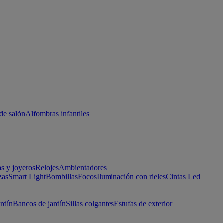
de salón
Alfombras infantiles
as y joyeros
Relojes
Ambientadores
zas
Smart Light
Bombillas
Focos
Iluminación con rieles
Cintas Led
ardín
Bancos de jardín
Sillas colgantes
Estufas de exterior