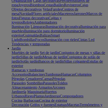
Organización
Cajas decorativas
Percheros
Burros de
ropa
Joyeros
Biombos
Cestas
Baúles
Revisteros
Cajas
Objetos decorativos
Velas
Faroles
Centros de
mesa
Navidad
Flores artificiales
Maceteros
Jarrones
Marcos de
fotos
Figuras decorativas
Cajitas y
joyeros
Relojes
Ambientadores
Iluminación
Lámparas
Iluminación decorativa
Iluminación para
muebles
Iluminación para dormitorio
Iluminación
exterior
Guirnaldas
Balizas
Smart
Light
Bombillas
Focos
Iluminación con rieles
Cintas Led
Tendencias y temporadas
Jardín
Muebles de jardín
Set de jardín
Conjuntos de mesas y sillas de
jardín
Sillas de jardín
Mesas de jardín
Conjuntos de sofás de
jardín
Sofás jardín
Bancos de jardín
Sillas colgantes
Estufas de
exterior
Hamacas y tumbonas
Accesorios
Balancines
Tumbonas
Hamacas
Columpios
Pérgolas
Cenadores
Carpas
Pérgolas
Parasoles
Sombrillas
Parasoles
Toldos
Almacenamiento
Armarios
Arcones
Jardinería
Maquinaria
Huertos
Urbanos
Riego
Plantas
Jardineras
Compostadores
Cocina
Barbacoas
Cocina de exterior
Decoración
Grifos y fuentes
Estatuas
Macetas
Termómetros y