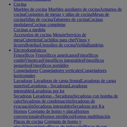
Cocina
Muebles de cocina
Muebles auxiliares de cocina
Armarios de
cocina
Conjuntos de mesas y sillas de cocina
Mesas de
cocina
Sillas de cocina
Taburetes de cocina
Cocinas
modulares
Cocinas completas
Cocinas a medida
Accesorios de cocina
Menaje
Servicio de
mesa
Cubertería
Cuchillos para chef
Vinos y
licores
Botellas
Utensilios de cocina
Vajilla
Bandejas
Electrodomésticos
Frigoríficos
Frigoríficos americanos
Frigoríficos
combi
Vinotecas
Frigoríficos integrables
Frigoríficos
pequeños
Frigoríficos portátiles
Congeladores
Congeladores verticales
Congeladores
horizontales
Lavadoras
Lavadoras de carga frontal
Lavadoras de carga
superior
Lavadoras - Secadoras
Lavadoras
integrables
Lavadoras por kg
Secadoras
Lavadoras - Secadoras
Secadoras con bomba de
calor
Secadoras de condensación
Secadoras de
evacuación
Secadoras integrables
Secadoras por Kg
Hornos
Conjunto de horno y placa
Hornos
convencionales
Hornos pirolíticos
Hornos multifunción
Placas de cocina
Conjunto de horno y
placa
Vitrocerámica
Placas de inducción
Placas de gas