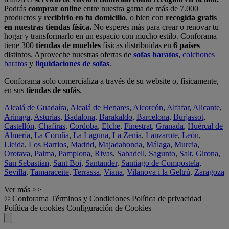
Podrás
comprar online
entre nuestra gama de más de 7.000
productos y
recibirlo en tu domicilio
, o bien con
recogida gratis
en nuestras tiendas física.
No esperes más para crear o renovar tu
hogar y transformarlo en un espacio con mucho estilo. Conforama
tiene 300
tiendas de muebles
físicas distribuidas en
6 países
distintos. Aproveche nuestras ofertas de
sofas baratos
,
colchones
baratos
y
liquidaciones de sofas
.
Conforama solo comercializa a través de su website o, físicamente,
en sus
tiendas de sofás
.
Alcalá de Guadaíra
,
Alcalá de Henares
,
Alcorcón
,
Alfafar
,
Alicante
,
Arinaga
,
Asturias
,
Badalona
,
Barakaldo
,
Barcelona
,
Burjassot
,
Castellón
,
Chafiras
,
Cordoba
,
Elche
,
Finestrat
,
Granada
,
Huércal de
Almería
,
La Coruña
,
La Laguna
,
La Zenia
,
Lanzarote
,
León
,
Lleida
,
Los Barrios
,
Madrid
,
Majadahonda
,
Málaga
,
Murcia
,
Orotava
,
Palma
,
Pamplona
,
Rivas
,
Sabadell
,
Sagunto
,
Salt, Girona
,
San Sebastian
,
Sant Boi
,
Santander
,
Santiago de Compostela
,
Sevilla
,
Tamaraceite
,
Terrassa
,
Viana
,
Vilanova i la Geltrú
,
Zaragoza
Ver más >>
© Conforama
Términos y Condiciones
Política de privacidad
Política de cookies
Configuración de Cookies