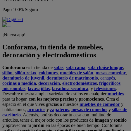
Pago 100% Seguro
¡Nueva app!
Conforama, tu tienda de muebles,
decoración y electrodomésticos
Conforama
es tu tienda de
sofás
,
sofá cama
,
sofá chaise longue
,
sillón
,
sillón relax
,
colchones
,
muebles de salón
,
mesas comedor
,
dormitorio de juvenil
,
dormitorio de matrimonio
,
canapés
,
cocinas a medida
,
decoración
,
electrodomésticos
,
frigoríficos
,
microondas
,
lavavajillas
,
lavadora secadora
, y
televisiones
.
Descubre nuestra amplia variedad de estilos en cualquier
muebles
para tu hogar,
con los mejores precios y promociones
. Crea el
espacio en el que vives gracias a nuestros
muebles de comedor
y
habitaciones,
armarios
y
zapateros
,
mesas de comedor
y
sillas de
escritorio
. Además, podrás decorar tu casa con multitud de
artículos, tener el mejor ocio con los productos de
imagen y sonido
y aprovechar tu
jardín
en las épocas de buen tiempo. Conforama
realiza el
servicio de envío a domicilio como recogida en tienda.