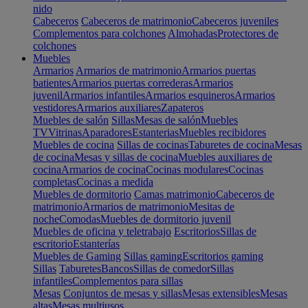
nido
Cabeceros
Cabeceros de matrimonio
Cabeceros juveniles
Complementos para colchones
Almohadas
Protectores de
colchones
Muebles
Armarios
Armarios de matrimonio
Armarios puertas
batientes
Armarios puertas correderas
Armarios
juvenil
Armarios infantiles
Armarios esquineros
Armarios
vestidores
Armarios auxiliares
Zapateros
Muebles de salón
Sillas
Mesas de salón
Muebles
TV
Vitrinas
Aparadores
Estanterias
Muebles recibidores
Muebles de cocina
Sillas de cocinas
Taburetes de cocina
Mesas
de cocina
Mesas y sillas de cocina
Muebles auxiliares de
cocina
Armarios de cocina
Cocinas modulares
Cocinas
completas
Cocinas a medida
Muebles de dormitorio
Camas matrimonio
Cabeceros de
matrimonio
Armarios de matrimonio
Mesitas de
noche
Comodas
Muebles de dormitorio juvenil
Muebles de oficina y teletrabajo
Escritorios
Sillas de
escritorio
Estanterías
Muebles de Gaming
Sillas gaming
Escritorios gaming
Sillas
Taburetes
Bancos
Sillas de comedor
Sillas
infantiles
Complementos para sillas
Mesas
Conjuntos de mesas y sillas
Mesas extensibles
Mesas
altas
Mesas multiusos