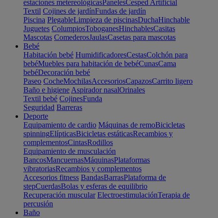
estaciones metereológicas
Paneles
Cesped Artificial
Textil
Cojines de jardín
Fundas de jardín
Piscina
Plegable
Limpieza de piscinas
Ducha
Hinchable
Juguetes
Columpios
Toboganes
Hinchables
Casitas
Mascotas
Comederos
Jaulas
Casetas para mascotas
Bebé
Habitación bebé
Humidificadores
Cestas
Colchón para
bebé
Muebles para habitación de bebé
Cunas
Cama
bebé
Decoración bebé
Paseo
Coche
Mochilas
Accesorios
Capazos
Carrito ligero
Baño e higiene
Aspirador nasal
Orinales
Textil bebé
Cojines
Funda
Seguridad
Barreras
Deporte
Equipamiento de cardio
Máquinas de remo
Bicicletas
spinning
Elípticas
Bicicletas estáticas
Recambios y
complementos
Cintas
Rodillos
Equipamiento de musculación
Bancos
Mancuernas
Máquinas
Plataformas
vibratorias
Recambios y complementos
Accesorios fitness
Bandas
Barras
Plataforma de
step
Cuerdas
Bolas y esferas de equilibrio
Recuperación muscular
Electroestimulación
Terapia de
percusión
Baño