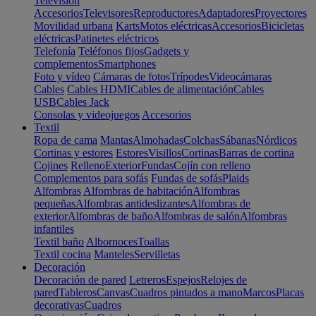
Televisión
Accesorios
Televisores
Reproductores
Adaptadores
Proyectores
Movilidad urbana
Karts
Motos eléctricas
Accesorios
Bicicletas
eléctricas
Patinetes eléctricos
Telefonía
Teléfonos fijos
Gadgets y
complementos
Smartphones
Foto y vídeo
Cámaras de fotos
Trípodes
Videocámaras
Cables
Cables HDMI
Cables de alimentación
Cables
USB
Cables Jack
Consolas y videojuegos
Accesorios
Textil
Ropa de cama
Mantas
Almohadas
Colchas
Sábanas
Nórdicos
Cortinas y estores
Estores
Visillos
Cortinas
Barras de cortina
Cojines
Relleno
Exterior
Fundas
Cojín con relleno
Complementos para sofás
Fundas de sofás
Plaids
Alfombras
Alfombras de habitación
Alfombras
pequeñas
Alfombras antideslizantes
Alfombras de
exterior
Alfombras de baño
Alfombras de salón
Alfombras
infantiles
Textil baño
Albornoces
Toallas
Textil cocina
Manteles
Servilletas
Decoración
Decoración de pared
Letreros
Espejos
Relojes de
pared
Tableros
Canvas
Cuadros pintados a mano
Marcos
Placas
decorativas
Cuadros