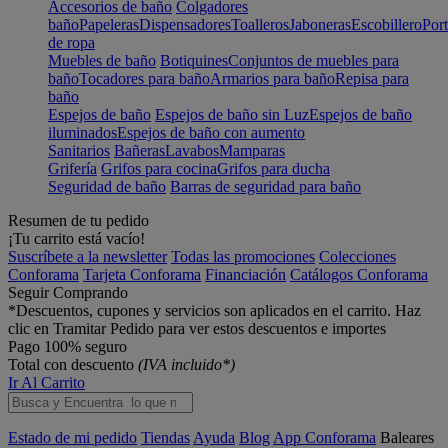
Accesorios de baño
Colgadores
baño
Papeleras
Dispensadores
Toalleros
Jaboneras
Escobillero
Port
de ropa
Muebles de baño
Botiquines
Conjuntos de muebles para
baño
Tocadores para baño
Armarios para baño
Repisa para
baño
Espejos de baño
Espejos de baño sin Luz
Espejos de baño
iluminados
Espejos de baño con aumento
Sanitarios
Bañeras
Lavabos
Mamparas
Grifería
Grifos para cocina
Grifos para ducha
Seguridad de baño
Barras de seguridad para baño
Resumen de tu pedido
¡Tu carrito está vacío!
Suscríbete a la newsletter
Todas las promociones
Colecciones
Conforama
Tarjeta Conforama
Financiación
Catálogos Conforama
Seguir Comprando
*Descuentos, cupones y servicios son aplicados en el carrito. Haz
clic en Tramitar Pedido para ver estos descuentos e importes
Pago 100% seguro
Total con descuento
(IVA incluido*)
Ir Al Carrito
Estado de mi pedido
Tiendas
Ayuda
Blog
App Conforama
Baleares