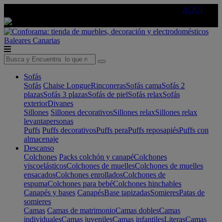
🔵Cambia tu electro con
-10% EXTRA
de descuento ☑️
AQUÍ
Baleares
Canarias
Sofás
Sofás
Chaise Longue
Rinconeras
Sofás cama
Sofás 2
plazas
Sofás 3 plazas
Sofás de piel
Sofás relax
Sofás
exterior
Divanes
Sillones
Sillones decorativos
Sillones relax
Sillones relax
levantapersonas
Puffs
Puffs decorativos
Puffs pera
Puffs reposapiés
Puffs con
almacenaje
Descanso
Colchones
Packs colchón y canapé
Colchones
viscoelásticos
Colchones de muelles
Colchones de muelles
ensacados
Colchones enrollados
Colchones de
espuma
Colchones para bebé
Colchones hinchables
Canapés y bases
Canapés
Base tapizadas
Somieres
Patas de
somieres
Camas
Camas de matrimonio
Camas dobles
Camas
individuales
Camas juveniles
Camas infantiles
Literas
Camas