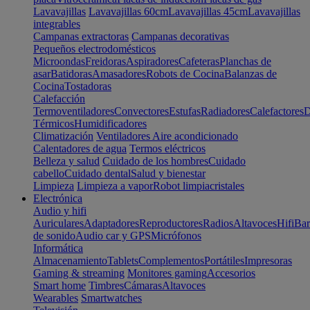
Lavavajillas
Lavavajillas 60cm
Lavavajillas 45cm
Lavavajillas
integrables
Campanas extractoras
Campanas decorativas
Pequeños electrodomésticos
Microondas
Freidoras
Aspiradores
Cafeteras
Planchas de
asar
Batidoras
Amasadores
Robots de Cocina
Balanzas de
Cocina
Tostadoras
Calefacción
Termoventiladores
Convectores
Estufas
Radiadores
Calefactores
D
Térmicos
Humidificadores
Climatización
Ventiladores
Aire acondicionado
Calentadores de agua
Termos eléctricos
Belleza y salud
Cuidado de los hombres
Cuidado
cabello
Cuidado dental
Salud y bienestar
Limpieza
Limpieza a vapor
Robot limpiacristales
Electrónica
Audio y hifi
Auriculares
Adaptadores
Reproductores
Radios
Altavoces
Hifi
Bar
de sonido
Audio car y GPS
Micrófonos
Informática
Almacenamiento
Tablets
Complementos
Portátiles
Impresoras
Gaming & streaming
Monitores gaming
Accesorios
Smart home
Timbres
Cámaras
Altavoces
Wearables
Smartwatches