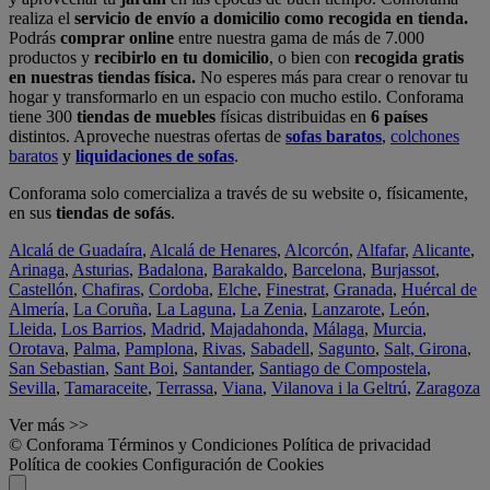
realiza el
servicio de envío a domicilio como recogida en tienda.
Podrás
comprar online
entre nuestra gama de más de 7.000
productos y
recibirlo en tu domicilio
, o bien con
recogida gratis
en nuestras tiendas física.
No esperes más para crear o renovar tu
hogar y transformarlo en un espacio con mucho estilo. Conforama
tiene 300
tiendas de muebles
físicas distribuidas en
6 países
distintos. Aproveche nuestras ofertas de
sofas baratos
,
colchones
baratos
y
liquidaciones de sofas
.
Conforama solo comercializa a través de su website o, físicamente,
en sus
tiendas de sofás
.
Alcalá de Guadaíra
,
Alcalá de Henares
,
Alcorcón
,
Alfafar
,
Alicante
,
Arinaga
,
Asturias
,
Badalona
,
Barakaldo
,
Barcelona
,
Burjassot
,
Castellón
,
Chafiras
,
Cordoba
,
Elche
,
Finestrat
,
Granada
,
Huércal de
Almería
,
La Coruña
,
La Laguna
,
La Zenia
,
Lanzarote
,
León
,
Lleida
,
Los Barrios
,
Madrid
,
Majadahonda
,
Málaga
,
Murcia
,
Orotava
,
Palma
,
Pamplona
,
Rivas
,
Sabadell
,
Sagunto
,
Salt, Girona
,
San Sebastian
,
Sant Boi
,
Santander
,
Santiago de Compostela
,
Sevilla
,
Tamaraceite
,
Terrassa
,
Viana
,
Vilanova i la Geltrú
,
Zaragoza
Ver más >>
© Conforama
Términos y Condiciones
Política de privacidad
Política de cookies
Configuración de Cookies