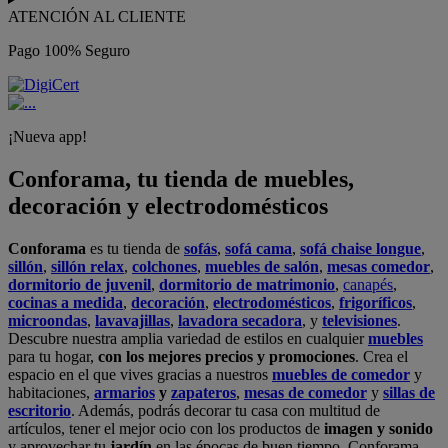
ATENCIÓN AL CLIENTE
Pago 100% Seguro
¡Nueva app!
Conforama, tu tienda de muebles,
decoración y electrodomésticos
Conforama
es tu tienda de
sofás
,
sofá cama
,
sofá chaise longue
,
sillón
,
sillón relax
,
colchones
,
muebles de salón
,
mesas comedor
,
dormitorio de juvenil
,
dormitorio de matrimonio
,
canapés
,
cocinas a medida
,
decoración
,
electrodomésticos
,
frigoríficos
,
microondas
,
lavavajillas
,
lavadora secadora
, y
televisiones
.
Descubre nuestra amplia variedad de estilos en cualquier
muebles
para tu hogar,
con los mejores precios y promociones
. Crea el
espacio en el que vives gracias a nuestros
muebles de comedor
y
habitaciones,
armarios
y
zapateros
,
mesas de comedor
y
sillas de
escritorio
. Además, podrás decorar tu casa con multitud de
artículos, tener el mejor ocio con los productos de
imagen y sonido
y aprovechar tu
jardín
en las épocas de buen tiempo. Conforama