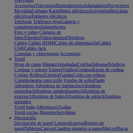
Televisión
Accesorios
Televisores
Reproductores
Adaptadores
Proyectores
Movilidad urbana
Karts
Motos eléctricas
Accesorios
Bicicletas
eléctricas
Patinetes eléctricos
Telefonía
Teléfonos fijos
Gadgets y
complementos
Smartphones
Foto y vídeo
Cámaras de
fotos
Trípodes
Videocámaras
Objetivos
Cables
Cables HDMI
Cables de alimentación
Cables
USB
Cables Jack
Consolas y videojuegos
Accesorios
Textil
Ropa de cama
Mantas
Almohadas
Colchas
Sábanas
Nórdicos
Cortinas y estores
Estores
Visillos
Cortinas
Barras de cortina
Cojines
Relleno
Exterior
Fundas
Cojín con relleno
Complementos para sofás
Fundas de sofás
Plaids
Alfombras
Alfombras de habitación
Alfombras
pequeñas
Alfombras antideslizantes
Alfombras de
exterior
Alfombras de baño
Alfombras de salón
Alfombras
infantiles
Textil baño
Albornoces
Toallas
Textil cocina
Manteles
Servilletas
Decoración
Decoración de pared
Letreros
Espejos
Relojes de
pared
Tableros
Canvas
Cuadros pintados a mano
Marcos
Placas