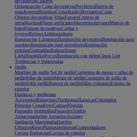
decorativas
Cuadros
Organización
Cajas decorativas
Percheros
Burros de
ropa
Joyeros
Biombos
Cestas
Baúles
Revisteros
Cajas
Objetos decorativos
Velas
Faroles
Centros de
mesa
Navidad
Flores artificiales
Maceteros
Jarrones
Marcos de
fotos
Figuras decorativas
Cajitas y
joyeros
Relojes
Ambientadores
Iluminación
Lámparas
Iluminación decorativa
Iluminación para
muebles
Iluminación para dormitorio
Iluminación
exterior
Guirnaldas
Balizas
Smart
Light
Bombillas
Focos
Iluminación con rieles
Cintas Led
Tendencias y temporadas
Jardín
Muebles de jardín
Set de jardín
Conjuntos de mesas y sillas de
jardín
Sillas de jardín
Mesas de jardín
Conjuntos de sofás de
jardín
Sofás jardín
Bancos de jardín
Sillas colgantes
Estufas de
exterior
Hamacas y tumbonas
Accesorios
Balancines
Tumbonas
Hamacas
Columpios
Pérgolas
Cenadores
Carpas
Pérgolas
Parasoles
Sombrillas
Parasoles
Toldos
Almacenamiento
Armarios
Arcones
Jardinería
Maquinaria
Huertos
Urbanos
Riego
Plantas
Jardineras
Compostadores
Cocina
Barbacoas
Cocina de exterior