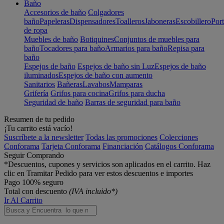
Baño
Accesorios de baño
Colgadores
baño
Papeleras
Dispensadores
Toalleros
Jaboneras
Escobillero
Port
de ropa
Muebles de baño
Botiquines
Conjuntos de muebles para
baño
Tocadores para baño
Armarios para baño
Repisa para
baño
Espejos de baño
Espejos de baño sin Luz
Espejos de baño
iluminados
Espejos de baño con aumento
Sanitarios
Bañeras
Lavabos
Mamparas
Grifería
Grifos para cocina
Grifos para ducha
Seguridad de baño
Barras de seguridad para baño
Resumen de tu pedido
¡Tu carrito está vacío!
Suscríbete a la newsletter
Todas las promociones
Colecciones
Conforama
Tarjeta Conforama
Financiación
Catálogos Conforama
Seguir Comprando
*Descuentos, cupones y servicios son aplicados en el carrito. Haz
clic en Tramitar Pedido para ver estos descuentos e importes
Pago 100% seguro
Total con descuento
(IVA incluido*)
Ir Al Carrito