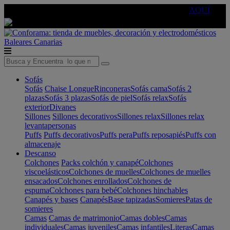
🔵Cambia tu electro con
-10% EXTRA
de descuento ☑️
AQUÍ
Baleares
Canarias
Sofás
Sofás
Chaise Longue
Rinconeras
Sofás cama
Sofás 2
plazas
Sofás 3 plazas
Sofás de piel
Sofás relax
Sofás
exterior
Divanes
Sillones
Sillones decorativos
Sillones relax
Sillones relax
levantapersonas
Puffs
Puffs decorativos
Puffs pera
Puffs reposapiés
Puffs con
almacenaje
Descanso
Colchones
Packs colchón y canapé
Colchones
viscoelásticos
Colchones de muelles
Colchones de muelles
ensacados
Colchones enrollados
Colchones de
espuma
Colchones para bebé
Colchones hinchables
Canapés y bases
Canapés
Base tapizadas
Somieres
Patas de
somieres
Camas
Camas de matrimonio
Camas dobles
Camas
individuales
Camas juveniles
Camas infantiles
Literas
Camas