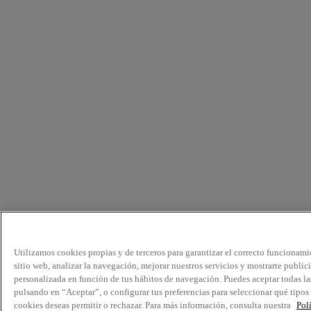
Utilizamos cookies propias y de terceros para garantizar el correcto funcionami
sitio web, analizar la navegación, mejorar nuestros servicios y mostrarte public
personalizada en función de tus hábitos de navegación. Puedes aceptar todas la
pulsando en “Aceptar”, o configurar tus preferencias para seleccionar qué tipos
cookies deseas permitir o rechazar. Para más información, consulta nuestra
Pol