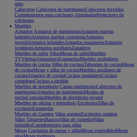
nido
Cabeceros
Cabeceros de matrimonio
Cabeceros juveniles
Complementos para colchones
Almohadas
Protectores de
colchones
Muebles
Armarios
Armarios de matrimonio
Armarios puertas
batientes
Armarios puertas correderas
Armarios
juvenil
Armarios infantiles
Armarios esquineros
Armarios
vestidores
Armarios auxiliares
Zapateros
Muebles de salón
Sillas
Mesas de salón
Muebles
TV
Vitrinas
Aparadores
Estanterias
Muebles recibidores
Muebles de cocina
Sillas de cocinas
Taburetes de cocina
Mesas
de cocina
Mesas y sillas de cocina
Muebles auxiliares de
cocina
Armarios de cocina
Cocinas modulares
Cocinas
completas
Cocinas a medida
Muebles de dormitorio
Camas matrimonio
Cabeceros de
matrimonio
Armarios de matrimonio
Mesitas de
noche
Comodas
Muebles de dormitorio juvenil
Muebles de oficina y teletrabajo
Escritorios
Sillas de
escritorio
Estanterías
Muebles de Gaming
Sillas gaming
Escritorios gaming
Sillas
Taburetes
Bancos
Sillas de comedor
Sillas
infantiles
Complementos para sillas
Mesas
Conjuntos de mesas y sillas
Mesas extensibles
Mesas
altas
Mesas multiusos