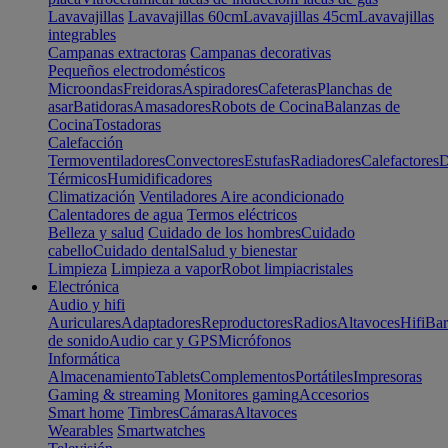
Lavavajillas
Lavavajillas 60cm
Lavavajillas 45cm
Lavavajillas
integrables
Campanas extractoras
Campanas decorativas
Pequeños electrodomésticos
Microondas
Freidoras
Aspiradores
Cafeteras
Planchas de
asar
Batidoras
Amasadores
Robots de Cocina
Balanzas de
Cocina
Tostadoras
Calefacción
Termoventiladores
Convectores
Estufas
Radiadores
Calefactores
D
Térmicos
Humidificadores
Climatización
Ventiladores
Aire acondicionado
Calentadores de agua
Termos eléctricos
Belleza y salud
Cuidado de los hombres
Cuidado
cabello
Cuidado dental
Salud y bienestar
Limpieza
Limpieza a vapor
Robot limpiacristales
Electrónica
Audio y hifi
Auriculares
Adaptadores
Reproductores
Radios
Altavoces
Hifi
Bar
de sonido
Audio car y GPS
Micrófonos
Informática
Almacenamiento
Tablets
Complementos
Portátiles
Impresoras
Gaming & streaming
Monitores gaming
Accesorios
Smart home
Timbres
Cámaras
Altavoces
Wearables
Smartwatches