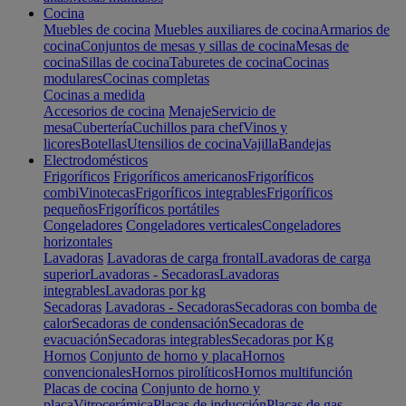
Cocina
Muebles de cocina
Muebles auxiliares de cocina
Armarios de
cocina
Conjuntos de mesas y sillas de cocina
Mesas de
cocina
Sillas de cocina
Taburetes de cocina
Cocinas
modulares
Cocinas completas
Cocinas a medida
Accesorios de cocina
Menaje
Servicio de
mesa
Cubertería
Cuchillos para chef
Vinos y
licores
Botellas
Utensilios de cocina
Vajilla
Bandejas
Electrodomésticos
Frigoríficos
Frigoríficos americanos
Frigoríficos
combi
Vinotecas
Frigoríficos integrables
Frigoríficos
pequeños
Frigoríficos portátiles
Congeladores
Congeladores verticales
Congeladores
horizontales
Lavadoras
Lavadoras de carga frontal
Lavadoras de carga
superior
Lavadoras - Secadoras
Lavadoras
integrables
Lavadoras por kg
Secadoras
Lavadoras - Secadoras
Secadoras con bomba de
calor
Secadoras de condensación
Secadoras de
evacuación
Secadoras integrables
Secadoras por Kg
Hornos
Conjunto de horno y placa
Hornos
convencionales
Hornos pirolíticos
Hornos multifunción
Placas de cocina
Conjunto de horno y
placa
Vitrocerámica
Placas de inducción
Placas de gas