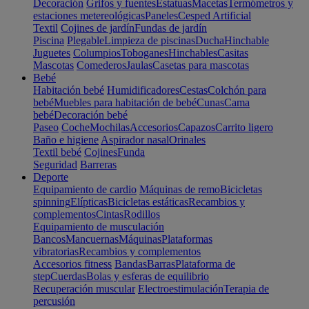
Decoración
Grifos y fuentes
Estatuas
Macetas
Termómetros y
estaciones metereológicas
Paneles
Cesped Artificial
Textil
Cojines de jardín
Fundas de jardín
Piscina
Plegable
Limpieza de piscinas
Ducha
Hinchable
Juguetes
Columpios
Toboganes
Hinchables
Casitas
Mascotas
Comederos
Jaulas
Casetas para mascotas
Bebé
Habitación bebé
Humidificadores
Cestas
Colchón para
bebé
Muebles para habitación de bebé
Cunas
Cama
bebé
Decoración bebé
Paseo
Coche
Mochilas
Accesorios
Capazos
Carrito ligero
Baño e higiene
Aspirador nasal
Orinales
Textil bebé
Cojines
Funda
Seguridad
Barreras
Deporte
Equipamiento de cardio
Máquinas de remo
Bicicletas
spinning
Elípticas
Bicicletas estáticas
Recambios y
complementos
Cintas
Rodillos
Equipamiento de musculación
Bancos
Mancuernas
Máquinas
Plataformas
vibratorias
Recambios y complementos
Accesorios fitness
Bandas
Barras
Plataforma de
step
Cuerdas
Bolas y esferas de equilibrio
Recuperación muscular
Electroestimulación
Terapia de
percusión