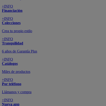
+INFO
Financiación
+INFO
Colecciones
Crea tu propio estilo
+INFO
Tranquilidad
6 años de Garantía Plus
+INFO
Catálogos
Miles de productos
+INFO
Por teléfono
Llámanos y compra
+INFO
Nueva app