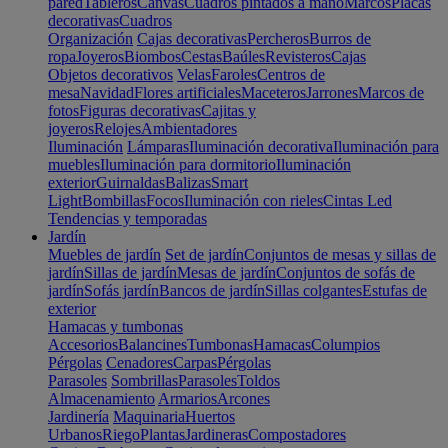
pared
Tableros
Canvas
Cuadros pintados a mano
Marcos
Placas
decorativas
Cuadros
Organización
Cajas decorativas
Percheros
Burros de
ropa
Joyeros
Biombos
Cestas
Baúles
Revisteros
Cajas
Objetos decorativos
Velas
Faroles
Centros de
mesa
Navidad
Flores artificiales
Maceteros
Jarrones
Marcos de
fotos
Figuras decorativas
Cajitas y
joyeros
Relojes
Ambientadores
Iluminación
Lámparas
Iluminación decorativa
Iluminación para
muebles
Iluminación para dormitorio
Iluminación
exterior
Guirnaldas
Balizas
Smart
Light
Bombillas
Focos
Iluminación con rieles
Cintas Led
Tendencias y temporadas
Jardín
Muebles de jardín
Set de jardín
Conjuntos de mesas y sillas de
jardín
Sillas de jardín
Mesas de jardín
Conjuntos de sofás de
jardín
Sofás jardín
Bancos de jardín
Sillas colgantes
Estufas de
exterior
Hamacas y tumbonas
Accesorios
Balancines
Tumbonas
Hamacas
Columpios
Pérgolas
Cenadores
Carpas
Pérgolas
Parasoles
Sombrillas
Parasoles
Toldos
Almacenamiento
Armarios
Arcones
Jardinería
Maquinaria
Huertos
Urbanos
Riego
Plantas
Jardineras
Compostadores