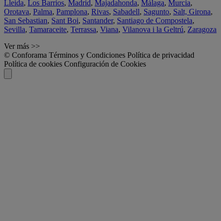
Lleida
,
Los Barrios
,
Madrid
,
Majadahonda
,
Málaga
,
Murcia
,
Orotava
,
Palma
,
Pamplona
,
Rivas
,
Sabadell
,
Sagunto
,
Salt, Girona
,
San Sebastian
,
Sant Boi
,
Santander
,
Santiago de Compostela
,
Sevilla
,
Tamaraceite
,
Terrassa
,
Viana
,
Vilanova i la Geltrú
,
Zaragoza
Ver más >>
© Conforama
Términos y Condiciones
Política de privacidad
Política de cookies
Configuración de Cookies