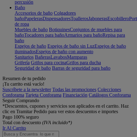
percusión
Baño
Accesorios de baño
Colgadores
baño
Papeleras
Dispensadores
Toalleros
Jaboneras
Escobillero
Port
de ropa
Muebles de baño
Botiquines
Conjuntos de muebles para
baño
Tocadores para baño
Armarios para baño
Repisa para
baño
Espejos de baño
Espejos de baño sin Luz
Espejos de baño
iluminados
Espejos de baño con aumento
Sanitarios
Bañeras
Lavabos
Mamparas
Grifería
Grifos para cocina
Grifos para ducha
Seguridad de baño
Barras de seguridad para baño
Resumen de tu pedido
¡Tu carrito está vacío!
Suscríbete a la newsletter
Todas las promociones
Colecciones
Conforama
Tarjeta Conforama
Financiación
Catálogos Conforama
Seguir Comprando
*Descuentos, cupones y servicios son aplicados en el carrito. Haz
clic en Tramitar Pedido para ver estos descuentos e importes
Pago 100% seguro
Total con descuento
(IVA incluido*)
Ir Al Carrito