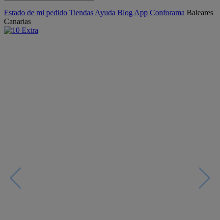
Estado de mi pedido
Tiendas
Ayuda
Blog
App Conforama
Baleares
Canarias