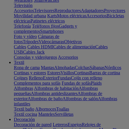
Wearables
Smartwatches
Televisión
Accesorios
Televisores
Reproductores
Adaptadores
Proyectores
Movilidad urbana
Karts
Motos eléctricas
Accesorios
Bicicletas
eléctricas
Patinetes eléctricos
Telefonía
Teléfonos fijos
Gadgets y
complementos
Smartphones
Foto y vídeo
Cámaras de
fotos
Trípodes
Videocámaras
Objetivos
Cables
Cables HDMI
Cables de alimentación
Cables
USB
Cables Jack
Consolas y videojuegos
Accesorios
Textil
Ropa de cama
Mantas
Almohadas
Colchas
Sábanas
Nórdicos
Cortinas y estores
Estores
Visillos
Cortinas
Barras de cortina
Cojines
Relleno
Exterior
Fundas
Cojín con relleno
Complementos para sofás
Fundas de sofás
Plaids
Alfombras
Alfombras de habitación
Alfombras
pequeñas
Alfombras antideslizantes
Alfombras de
exterior
Alfombras de baño
Alfombras de salón
Alfombras
infantiles
Textil baño
Albornoces
Toallas
Textil cocina
Manteles
Servilletas
Decoración
Decoración de pared
Letreros
Espejos
Relojes de