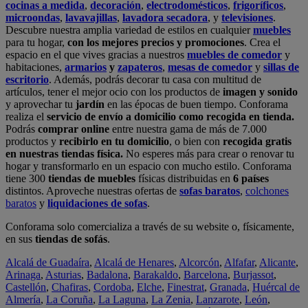
cocinas a medida
,
decoración
,
electrodomésticos
,
frigoríficos
,
microondas
,
lavavajillas
,
lavadora secadora
, y
televisiones
.
Descubre nuestra amplia variedad de estilos en cualquier
muebles
para tu hogar,
con los mejores precios y promociones
. Crea el
espacio en el que vives gracias a nuestros
muebles de comedor
y
habitaciones,
armarios
y
zapateros
,
mesas de comedor
y
sillas de
escritorio
. Además, podrás decorar tu casa con multitud de
artículos, tener el mejor ocio con los productos de
imagen y sonido
y aprovechar tu
jardín
en las épocas de buen tiempo. Conforama
realiza el
servicio de envío a domicilio como recogida en tienda.
Podrás
comprar online
entre nuestra gama de más de 7.000
productos y
recibirlo en tu domicilio
, o bien con
recogida gratis
en nuestras tiendas física.
No esperes más para crear o renovar tu
hogar y transformarlo en un espacio con mucho estilo. Conforama
tiene 300
tiendas de muebles
físicas distribuidas en
6 países
distintos. Aproveche nuestras ofertas de
sofas baratos
,
colchones
baratos
y
liquidaciones de sofas
.
Conforama solo comercializa a través de su website o, físicamente,
en sus
tiendas de sofás
.
Alcalá de Guadaíra
,
Alcalá de Henares
,
Alcorcón
,
Alfafar
,
Alicante
,
Arinaga
,
Asturias
,
Badalona
,
Barakaldo
,
Barcelona
,
Burjassot
,
Castellón
,
Chafiras
,
Cordoba
,
Elche
,
Finestrat
,
Granada
,
Huércal de
Almería
,
La Coruña
,
La Laguna
,
La Zenia
,
Lanzarote
,
León
,