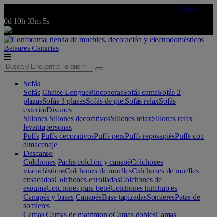
🔵Cambia tu electro con
-10% EXTRA
de descuento ☑️
AQUÍ
0d
10h
33m
5s
Baleares
Canarias
Sofás
Sofás
Chaise Longue
Rinconeras
Sofás cama
Sofás 2
plazas
Sofás 3 plazas
Sofás de piel
Sofás relax
Sofás
exterior
Divanes
Sillones
Sillones decorativos
Sillones relax
Sillones relax
levantapersonas
Puffs
Puffs decorativos
Puffs pera
Puffs reposapiés
Puffs con
almacenaje
Descanso
Colchones
Packs colchón y canapé
Colchones
viscoelásticos
Colchones de muelles
Colchones de muelles
ensacados
Colchones enrollados
Colchones de
espuma
Colchones para bebé
Colchones hinchables
Canapés y bases
Canapés
Base tapizadas
Somieres
Patas de
somieres
Camas
Camas de matrimonio
Camas dobles
Camas