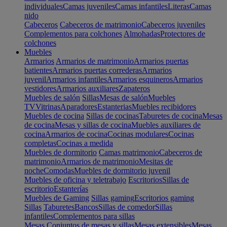
individuales
Camas juveniles
Camas infantiles
Literas
Camas
nido
Cabeceros
Cabeceros de matrimonio
Cabeceros juveniles
Complementos para colchones
Almohadas
Protectores de
colchones
Muebles
Armarios
Armarios de matrimonio
Armarios puertas
batientes
Armarios puertas correderas
Armarios
juvenil
Armarios infantiles
Armarios esquineros
Armarios
vestidores
Armarios auxiliares
Zapateros
Muebles de salón
Sillas
Mesas de salón
Muebles
TV
Vitrinas
Aparadores
Estanterias
Muebles recibidores
Muebles de cocina
Sillas de cocinas
Taburetes de cocina
Mesas
de cocina
Mesas y sillas de cocina
Muebles auxiliares de
cocina
Armarios de cocina
Cocinas modulares
Cocinas
completas
Cocinas a medida
Muebles de dormitorio
Camas matrimonio
Cabeceros de
matrimonio
Armarios de matrimonio
Mesitas de
noche
Comodas
Muebles de dormitorio juvenil
Muebles de oficina y teletrabajo
Escritorios
Sillas de
escritorio
Estanterías
Muebles de Gaming
Sillas gaming
Escritorios gaming
Sillas
Taburetes
Bancos
Sillas de comedor
Sillas
infantiles
Complementos para sillas
Mesas
Conjuntos de mesas y sillas
Mesas extensibles
Mesas