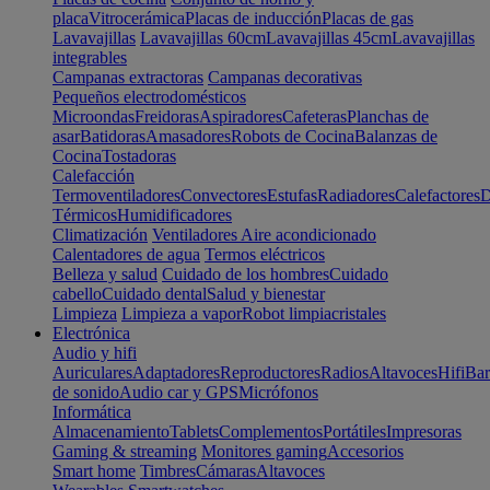
placa
Vitrocerámica
Placas de inducción
Placas de gas
Lavavajillas
Lavavajillas 60cm
Lavavajillas 45cm
Lavavajillas
integrables
Campanas extractoras
Campanas decorativas
Pequeños electrodomésticos
Microondas
Freidoras
Aspiradores
Cafeteras
Planchas de
asar
Batidoras
Amasadores
Robots de Cocina
Balanzas de
Cocina
Tostadoras
Calefacción
Termoventiladores
Convectores
Estufas
Radiadores
Calefactores
D
Térmicos
Humidificadores
Climatización
Ventiladores
Aire acondicionado
Calentadores de agua
Termos eléctricos
Belleza y salud
Cuidado de los hombres
Cuidado
cabello
Cuidado dental
Salud y bienestar
Limpieza
Limpieza a vapor
Robot limpiacristales
Electrónica
Audio y hifi
Auriculares
Adaptadores
Reproductores
Radios
Altavoces
Hifi
Bar
de sonido
Audio car y GPS
Micrófonos
Informática
Almacenamiento
Tablets
Complementos
Portátiles
Impresoras
Gaming & streaming
Monitores gaming
Accesorios
Smart home
Timbres
Cámaras
Altavoces