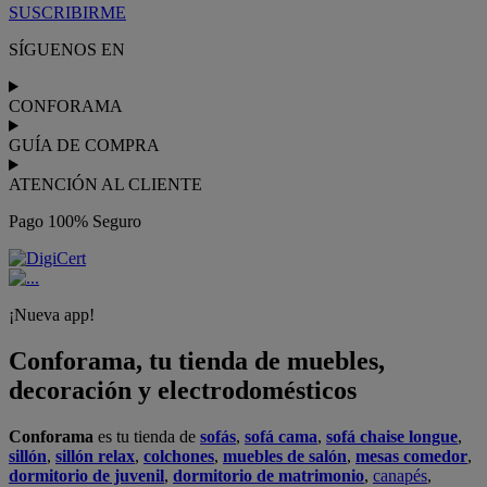
SUSCRIBIRME
SÍGUENOS EN
CONFORAMA
GUÍA DE COMPRA
ATENCIÓN AL CLIENTE
Pago 100% Seguro
¡Nueva app!
Conforama, tu tienda de muebles,
decoración y electrodomésticos
Conforama
es tu tienda de
sofás
,
sofá cama
,
sofá chaise longue
,
sillón
,
sillón relax
,
colchones
,
muebles de salón
,
mesas comedor
,
dormitorio de juvenil
,
dormitorio de matrimonio
,
canapés
,