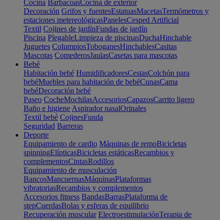
Cocina
Barbacoas
Cocina de exterior
Decoración
Grifos y fuentes
Estatuas
Macetas
Termómetros y
estaciones metereológicas
Paneles
Cesped Artificial
Textil
Cojines de jardín
Fundas de jardín
Piscina
Plegable
Limpieza de piscinas
Ducha
Hinchable
Juguetes
Columpios
Toboganes
Hinchables
Casitas
Mascotas
Comederos
Jaulas
Casetas para mascotas
Bebé
Habitación bebé
Humidificadores
Cestas
Colchón para
bebé
Muebles para habitación de bebé
Cunas
Cama
bebé
Decoración bebé
Paseo
Coche
Mochilas
Accesorios
Capazos
Carrito ligero
Baño e higiene
Aspirador nasal
Orinales
Textil bebé
Cojines
Funda
Seguridad
Barreras
Deporte
Equipamiento de cardio
Máquinas de remo
Bicicletas
spinning
Elípticas
Bicicletas estáticas
Recambios y
complementos
Cintas
Rodillos
Equipamiento de musculación
Bancos
Mancuernas
Máquinas
Plataformas
vibratorias
Recambios y complementos
Accesorios fitness
Bandas
Barras
Plataforma de
step
Cuerdas
Bolas y esferas de equilibrio
Recuperación muscular
Electroestimulación
Terapia de