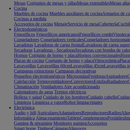
Mesas
Conjuntos de mesas y sillas
Mesas extensibles
Mesas alta
Cocina
Muebles de cocina
Muebles auxiliares de cocina
Armarios de co
Cocinas a medida
Accesorios de cocina
Menaje
Servicio de mesa
Cubertería
Cuchil
Electrodomésticos
Frigoríficos
Frigoríficos americanos
Frigoríficos combi
Vinoteca
Congeladores
Congeladores verticales
Congeladores horizontal
Lavadoras
Lavadoras de carga frontal
Lavadoras de carga super
Secadoras
Lavadoras - Secadoras
Secadoras con bomba de calo
Hornos
Conjunto de horno y placa
Hornos convencionales
Horno
Placas de cocina
Conjunto de horno y placa
Vitrocerámica
Placa
Lavavajillas
Lavavajillas 60cm
Lavavajillas 45cm
Lavavajillas i
Campanas extractoras
Campanas decorativas
Pequeños electrodomésticos
Microondas
Freidoras
Aspiradores
C
Calefacción
Termoventiladores
Convectores
Estufas
Radiadores
C
Climatización
Ventiladores
Aire acondicionado
Calentadores de agua
Termos eléctricos
Belleza y salud
Cuidado de los hombres
Cuidado cabello
Cuidad
Limpieza
Limpieza a vapor
Robot limpiacristales
Electrónica
Audio y hifi
Auriculares
Adaptadores
Reproductores
Radios
Alta
Informática
Almacenamiento
Tablets
Complementos
Portátiles
Im
Gaming & streaming
Monitores gaming
Accesorios
Smart home
Timbres
Cámaras
Altavoces