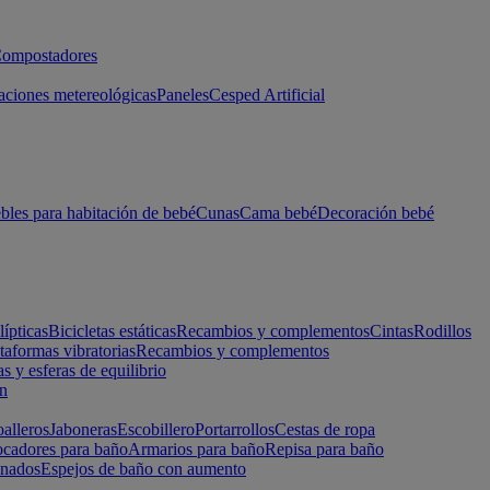
ompostadores
aciones metereológicas
Paneles
Cesped Artificial
les para habitación de bebé
Cunas
Cama bebé
Decoración bebé
lípticas
Bicicletas estáticas
Recambios y complementos
Cintas
Rodillos
taformas vibratorias
Recambios y complementos
s y esferas de equilibrio
ón
alleros
Jaboneras
Escobillero
Portarrollos
Cestas de ropa
cadores para baño
Armarios para baño
Repisa para baño
inados
Espejos de baño con aumento