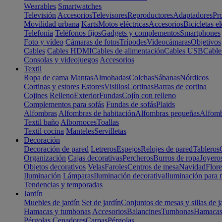
Wearables
Smartwatches
Televisión
Accesorios
Televisores
Reproductores
Adaptadores
Pr
Movilidad urbana
Karts
Motos eléctricas
Accesorios
Bicicletas el
Telefonía
Teléfonos fijos
Gadgets y complementos
Smartphones
Foto y vídeo
Cámaras de fotos
Trípodes
Videocámaras
Objetivos
Cables
Cables HDMI
Cables de alimentación
Cables USB
Cable
Consolas y videojuegos
Accesorios
Textil
Ropa de cama
Mantas
Almohadas
Colchas
Sábanas
Nórdicos
Cortinas y estores
Estores
Visillos
Cortinas
Barras de cortina
Cojines
Relleno
Exterior
Fundas
Cojín con relleno
Complementos para sofás
Fundas de sofás
Plaids
Alfombras
Alfombras de habitación
Alfombras pequeñas
Alfomb
Textil baño
Albornoces
Toallas
Textil cocina
Manteles
Servilletas
Decoración
Decoración de pared
Letreros
Espejos
Relojes de pared
Tableros
Organización
Cajas decorativas
Percheros
Burros de ropa
Joyero
Objetos decorativos
Velas
Faroles
Centros de mesa
Navidad
Flore
Iluminación
Lámparas
Iluminación decorativa
Iluminación para 
Tendencias y temporadas
Jardín
Muebles de jardín
Set de jardín
Conjuntos de mesas y sillas de j
Hamacas y tumbonas
Accesorios
Balancines
Tumbonas
Hamaca
Pérgolas
Cenadores
Carpas
Pérgolas