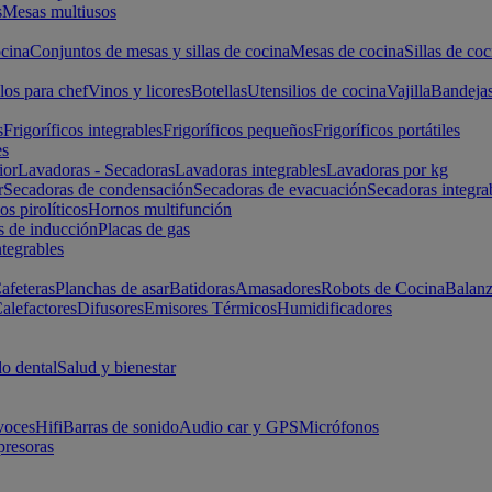
s
Mesas multiusos
cina
Conjuntos de mesas y sillas de cocina
Mesas de cocina
Sillas de coc
los para chef
Vinos y licores
Botellas
Utensilios de cocina
Vajilla
Bandeja
s
Frigoríficos integrables
Frigoríficos pequeños
Frigoríficos portátiles
es
ior
Lavadoras - Secadoras
Lavadoras integrables
Lavadoras por kg
r
Secadoras de condensación
Secadoras de evacuación
Secadoras integra
s pirolíticos
Hornos multifunción
s de inducción
Placas de gas
ntegrables
afeteras
Planchas de asar
Batidoras
Amasadores
Robots de Cocina
Balanz
alefactores
Difusores
Emisores Térmicos
Humidificadores
o dental
Salud y bienestar
voces
Hifi
Barras de sonido
Audio car y GPS
Micrófonos
presoras