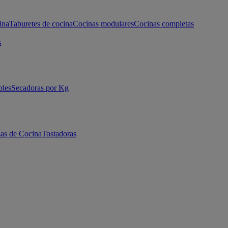
ina
Taburetes de cocina
Cocinas modulares
Cocinas completas
s
bles
Secadoras por Kg
as de Cocina
Tostadoras