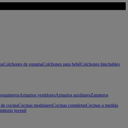
os
Colchones de espuma
Colchones para bebé
Colchones hinchables
esquineros
Armarios vestidores
Armarios auxiliares
Zapateros
 de cocina
Cocinas modulares
Cocinas completas
Cocinas a medida
mitorio juvenil