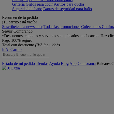
Grifería
Grifos para cocina
Grifos para ducha
Seguridad de baño
Barras de seguridad para baño
Resumen de tu pedido
¡Tu carrito está vacío!
Suscríbete a la newsletter
Todas las promociones
Colecciones Confo
Seguir Comprando
*Descuentos, cupones y servicios son aplicados en el carrito. Haz cli
Pago 100% seguro
Total con descuento
(IVA incluido*)
Ir Al Carrito
Estado de mi pedido
Tiendas
Ayuda
Blog
App Conforama
Baleares
C