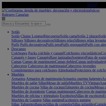
🔵Cambia tu electro con
-10% EXTRA
de descuento ☑️
AQUÍ
Baleares
Canarias
Sofás
Sofás
Chaise Longue
Rinconeras
Sofás cama
Sofás 2 plazas
Sofá
Sillones
Sillones decorativos
Sillones relax
Sillones relax levant
Puffs
Puffs decorativos
Puffs pera
Puffs reposapiés
Puffs con al
Descanso
Colchones
Packs colchón y canapé
Colchones viscoelásticos
Col
Canapés y bases
Canapés
Base tapizadas
Somieres
Patas de somi
Camas
Camas de matrimonio
Camas dobles
Camas individuales
Cabeceros
Cabeceros de matrimonio
Cabeceros juveniles
Complementos para colchones
Almohadas
Protectores de colch
Muebles
Armarios
Armarios de matrimonio
Armarios puertas batientes
Ar
Muebles de salón
Sillas
Mesas de salón
Muebles TV
Vitrinas
Apa
Muebles de cocina
Sillas de cocinas
Taburetes de cocina
Mesas d
Muebles de dormitorio
Camas matrimonio
Cabeceros de matrim
Muebles de oficina y teletrabajo
Escritorios
Sillas de escritorio
Es
Muebles de Gaming
Sillas gaming
Escritorios gaming
Sillas
Taburetes
Bancos
Sillas de comedor
Sillas infantiles
Complem