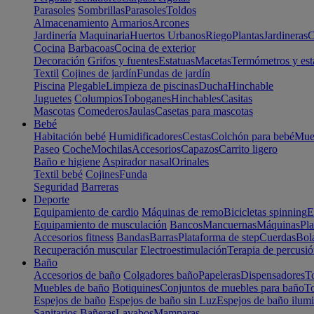
Parasoles
Sombrillas
Parasoles
Toldos
Almacenamiento
Armarios
Arcones
Jardinería
Maquinaria
Huertos Urbanos
Riego
Plantas
Jardineras
C
Cocina
Barbacoas
Cocina de exterior
Decoración
Grifos y fuentes
Estatuas
Macetas
Termómetros y est
Textil
Cojines de jardín
Fundas de jardín
Piscina
Plegable
Limpieza de piscinas
Ducha
Hinchable
Juguetes
Columpios
Toboganes
Hinchables
Casitas
Mascotas
Comederos
Jaulas
Casetas para mascotas
Bebé
Habitación bebé
Humidificadores
Cestas
Colchón para bebé
Mueb
Paseo
Coche
Mochilas
Accesorios
Capazos
Carrito ligero
Baño e higiene
Aspirador nasal
Orinales
Textil bebé
Cojines
Funda
Seguridad
Barreras
Deporte
Equipamiento de cardio
Máquinas de remo
Bicicletas spinning
E
Equipamiento de musculación
Bancos
Mancuernas
Máquinas
Pla
Accesorios fitness
Bandas
Barras
Plataforma de step
Cuerdas
Bola
Recuperación muscular
Electroestimulación
Terapia de percusi
Baño
Accesorios de baño
Colgadores baño
Papeleras
Dispensadores
To
Muebles de baño
Botiquines
Conjuntos de muebles para baño
To
Espejos de baño
Espejos de baño sin Luz
Espejos de baño ilum
Sanitarios
Bañeras
Lavabos
Mamparas