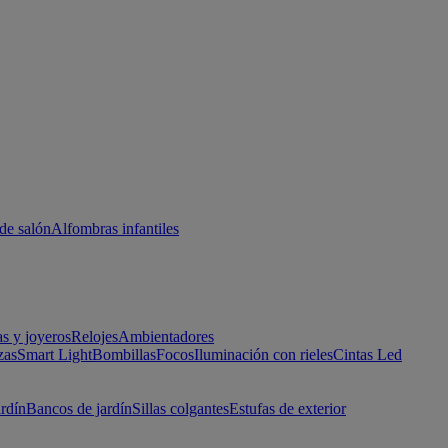
de salón
Alfombras infantiles
as y joyeros
Relojes
Ambientadores
zas
Smart Light
Bombillas
Focos
Iluminación con rieles
Cintas Led
ardín
Bancos de jardín
Sillas colgantes
Estufas de exterior