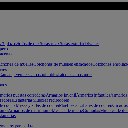
s 3 plazas
Sofás de piel
Sofás relax
Sofás exterior
Divanes
apersonas
macenaje
chones de muelles
Colchones de muelles ensacados
Colchones enrollad
eres
Camas juveniles
Camas infantiles
Literas
Camas nido
ones
marios puertas correderas
Armarios juvenil
Armarios infantiles
Armarios 
radores
Estanterias
Muebles recibidores
e cocina
Mesas y sillas de cocina
Muebles auxiliares de cocina
Armarios
onio
Armarios de matrimonio
Mesitas de noche
Comodas
Muebles de dor
tanterías
entos para sillas