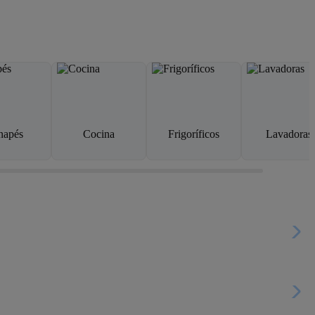
napés
Cocina
Frigoríficos
Lavadoras