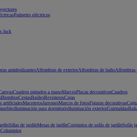
oyectores
éctricas
Patinetes eléctricos
s Jack
ras antideslizantes
Alfombras de exterior
Alfombras de baño
Alfombras 
Canvas
Cuadros pintados a mano
Marcos
Placas decorativas
Cuadros
s
Biombos
Cestas
Baúles
Revisteros
Cajas
s artificiales
Maceteros
Jarrones
Marcos de fotos
Figuras decorativas
Cajit
muebles
Iluminación para dormitorio
Iluminación exterior
Guirnaldas
Bali
ardín
Sillas de jardín
Mesas de jardín
Conjuntos de sofás de jardín
Sofás j
s
Columpios