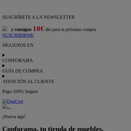
Pago 100% Seguro
¡Nueva app!
Conforama, tu tienda de muebles,
decoración y electrodomésticos
Conforama
es tu tienda de
sofás
,
sofá cama
,
sofá chaise longue
,
sillón
,
sillón relax
,
colchones
,
muebles de salón
,
mesas comedor
,
dormitorio de juvenil
,
dormitorio de matrimonio
,
canapés
,
cocinas a medida
,
decoración
,
electrodomésticos
,
frigoríficos
,
microondas
,
lavavajillas
,
lavadora secadora
, y
televisiones
.
Descubre nuestra amplia variedad de estilos en cualquier
muebles
para tu hogar,
con los mejores precios y promociones
. Crea el
espacio en el que vives gracias a nuestros
muebles de comedor
y
habitaciones,
armarios
y
zapateros
,
mesas de comedor
y
sillas de
escritorio
. Además, podrás decorar tu casa con multitud de
artículos, tener el mejor ocio con los productos de
imagen y sonido
y aprovechar tu
jardín
en las épocas de buen tiempo. Conforama
realiza el
servicio de envío a domicilio como recogida en tienda.