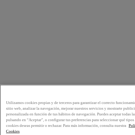
Utilizamos cookies propias y de terceros para garantizar el correcto funcionami
sitio web, analizar la navegación, mejorar nuestros servicios y mostrarte public
personalizada en función de tus hábitos de navegación. Puedes aceptar todas la
pulsando en “Aceptar”, o configurar tus preferencias para seleccionar qué tipos
cookies deseas permitir o rechazar. Para más información, consulta nuestra
Pol
Cookies