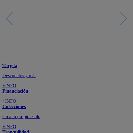
+INFO
Financiación
+INFO
Colecciones
Crea tu propio estilo
+INFO
Tranquilidad
6 años de Garantía Plus
+INFO
Catálogos
Miles de productos
+INFO
Por teléfono
Llámanos y compra
+INFO
Nueva app