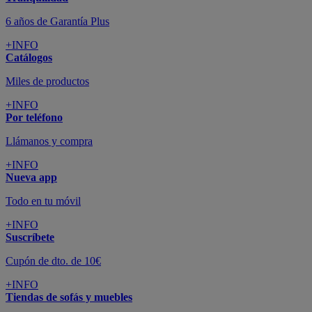
Todo en tu móvil
+INFO
Suscríbete
Cupón de dto. de 10€
+INFO
Tiendas de sofás y muebles
¡Encuentra la tuya!
+INFO
Tu cuenta
Promociones exclusivas
+INFO
El blog
Busca tu inspiración
+INFO
Grandes marcas de muebles, sofás,