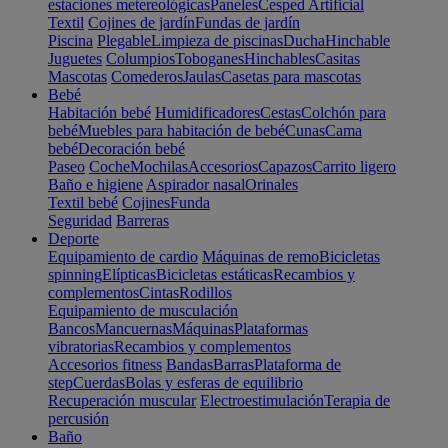
estaciones metereológicas
Paneles
Cesped Artificial
Textil
Cojines de jardín
Fundas de jardín
Piscina
Plegable
Limpieza de piscinas
Ducha
Hinchable
Juguetes
Columpios
Toboganes
Hinchables
Casitas
Mascotas
Comederos
Jaulas
Casetas para mascotas
Bebé
Habitación bebé
Humidificadores
Cestas
Colchón para
bebé
Muebles para habitación de bebé
Cunas
Cama
bebé
Decoración bebé
Paseo
Coche
Mochilas
Accesorios
Capazos
Carrito ligero
Baño e higiene
Aspirador nasal
Orinales
Textil bebé
Cojines
Funda
Seguridad
Barreras
Deporte
Equipamiento de cardio
Máquinas de remo
Bicicletas
spinning
Elípticas
Bicicletas estáticas
Recambios y
complementos
Cintas
Rodillos
Equipamiento de musculación
Bancos
Mancuernas
Máquinas
Plataformas
vibratorias
Recambios y complementos
Accesorios fitness
Bandas
Barras
Plataforma de
step
Cuerdas
Bolas y esferas de equilibrio
Recuperación muscular
Electroestimulación
Terapia de
percusión
Baño