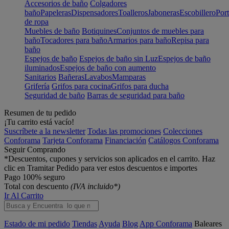
Accesorios de baño
Colgadores
baño
Papeleras
Dispensadores
Toalleros
Jaboneras
Escobillero
Port
de ropa
Muebles de baño
Botiquines
Conjuntos de muebles para
baño
Tocadores para baño
Armarios para baño
Repisa para
baño
Espejos de baño
Espejos de baño sin Luz
Espejos de baño
iluminados
Espejos de baño con aumento
Sanitarios
Bañeras
Lavabos
Mamparas
Grifería
Grifos para cocina
Grifos para ducha
Seguridad de baño
Barras de seguridad para baño
Resumen de tu pedido
¡Tu carrito está vacío!
Suscríbete a la newsletter
Todas las promociones
Colecciones
Conforama
Tarjeta Conforama
Financiación
Catálogos Conforama
Seguir Comprando
*Descuentos, cupones y servicios son aplicados en el carrito. Haz
clic en Tramitar Pedido para ver estos descuentos e importes
Pago 100% seguro
Total con descuento
(IVA incluido*)
Ir Al Carrito
Estado de mi pedido
Tiendas
Ayuda
Blog
App Conforama
Baleares