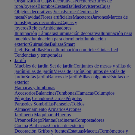
Organización
Cajas decorativas
Percheros
Burros de
ropa
Joyeros
Biombos
Cestas
Baúles
Revisteros
Cajas
Objetos decorativos
Velas
Faroles
Centros de
mesa
Navidad
Flores artificiales
Maceteros
Jarrones
Marcos de
fotos
Figuras decorativas
Cajitas y
joyeros
Relojes
Ambientadores
Iluminación
Lámparas
Iluminación decorativa
Iluminación para
muebles
Iluminación para dormitorio
Iluminación
exterior
Guirnaldas
Balizas
Smart
Light
Bombillas
Focos
Iluminación con rieles
Cintas Led
Tendencias y temporadas
Jardín
Muebles de jardín
Set de jardín
Conjuntos de mesas y sillas de
jardín
Sillas de jardín
Mesas de jardín
Conjuntos de sofás de
jardín
Sofás jardín
Bancos de jardín
Sillas colgantes
Estufas de
exterior
Hamacas y tumbonas
Accesorios
Balancines
Tumbonas
Hamacas
Columpios
Pérgolas
Cenadores
Carpas
Pérgolas
Parasoles
Sombrillas
Parasoles
Toldos
Almacenamiento
Armarios
Arcones
Jardinería
Maquinaria
Huertos
Urbanos
Riego
Plantas
Jardineras
Compostadores
Cocina
Barbacoas
Cocina de exterior
Decoración
Grifos y fuentes
Estatuas
Macetas
Termómetros y