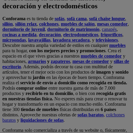
Podrás
comprar online
entre nuestra gama de más de 7.000
productos y
recibirlo en tu domicilio
, o bien con
recogida gratis
en nuestras tiendas física.
No esperes más para crear o renovar tu
hogar y transformarlo en un espacio con mucho estilo. Conforama
tiene 300
tiendas de muebles
físicas distribuidas en
6 países
distintos. Aproveche nuestras ofertas de
sofas baratos
,
colchones
baratos
y
liquidaciones de sofas
.
Conforama solo comercializa a través de su website o, físicamente,
en sus
tiendas de sofás
.
Alcalá de Guadaíra
,
Alcalá de Henares
,
Alcorcón
,
Alfafar
,
Alicante
,
Arinaga
,
Asturias
,
Badalona
,
Barakaldo
,
Barcelona
,
Burjassot
,
Castellón
,
Chafiras
,
Cordoba
,
Elche
,
Finestrat
,
Granada
,
Huércal de
Almería
,
La Coruña
,
La Laguna
,
La Zenia
,
Lanzarote
,
León
,
Lleida
,
Los Barrios
,
Madrid
,
Majadahonda
,
Málaga
,
Murcia
,
Orotava
,
Palma
,
Pamplona
,
Rivas
,
Sabadell
,
Sagunto
,
Salt, Girona
,
San Sebastian
,
Sant Boi
,
Santander
,
Santiago de Compostela
,
Sevilla
,
Tamaraceite
,
Terrassa
,
Viana
,
Vilanova i la Geltrú
,
Zaragoza
Ver más >>
© Conforama
Términos y Condiciones
Política de privacidad
Política de cookies
Configuración de Cookies