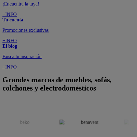
colchones y electrodomésticos
SUSCRÍBETE A LA NEWSLETTER
10€
y consigue
dto para la próxima compra
SUSCRIBIRME
SÍGUENOS EN
CONFORAMA
GUÍA DE COMPRA
ATENCIÓN AL CLIENTE