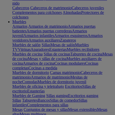
nido
Cabeceros
Cabeceros de matrimonio
Cabeceros juveniles
Complementos para colchones
Almohadas
Protectores de
colchones
Muebles
Armarios
Armarios de matrimonio
Armarios puertas
batientes
Armarios puertas correderas
Armarios
juvenil
Armarios infantiles
Armarios esquineros
Armarios
vestidores
Armarios auxiliares
Zapateros
Muebles de salón
Sillas
Mesas de salón
Muebles
TV
Vitrinas
Aparadores
Estanterias
Muebles recibidores
Muebles de cocina
Sillas de cocinas
Taburetes de cocina
Mesas
de cocina
Mesas y sillas de cocina
Muebles auxiliares de
cocina
Armarios de cocina
Cocinas modulares
Cocinas
completas
Cocinas a medida
Muebles de dormitorio
Camas matrimonio
Cabeceros de
matrimonio
Armarios de matrimonio
Mesitas de
noche
Comodas
Muebles de dormitorio juvenil
Muebles de oficina y teletrabajo
Escritorios
Sillas de
escritorio
Estanterías
Muebles de Gaming
Sillas gaming
Escritorios gaming
Sillas
Taburetes
Bancos
Sillas de comedor
Sillas
infantiles
Complementos para sillas
Mesas
Conjuntos de mesas y sillas
Mesas extensibles
Mesas
altas
Mesas multiusos