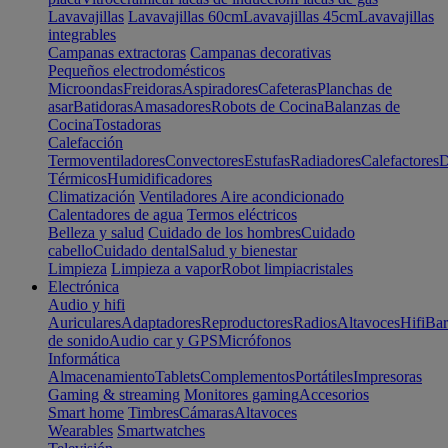
Lavavajillas
Lavavajillas 60cm
Lavavajillas 45cm
Lavavajillas
integrables
Campanas extractoras
Campanas decorativas
Pequeños electrodomésticos
Microondas
Freidoras
Aspiradores
Cafeteras
Planchas de
asar
Batidoras
Amasadores
Robots de Cocina
Balanzas de
Cocina
Tostadoras
Calefacción
Termoventiladores
Convectores
Estufas
Radiadores
Calefactores
D
Térmicos
Humidificadores
Climatización
Ventiladores
Aire acondicionado
Calentadores de agua
Termos eléctricos
Belleza y salud
Cuidado de los hombres
Cuidado
cabello
Cuidado dental
Salud y bienestar
Limpieza
Limpieza a vapor
Robot limpiacristales
Electrónica
Audio y hifi
Auriculares
Adaptadores
Reproductores
Radios
Altavoces
Hifi
Bar
de sonido
Audio car y GPS
Micrófonos
Informática
Almacenamiento
Tablets
Complementos
Portátiles
Impresoras
Gaming & streaming
Monitores gaming
Accesorios
Smart home
Timbres
Cámaras
Altavoces
Wearables
Smartwatches