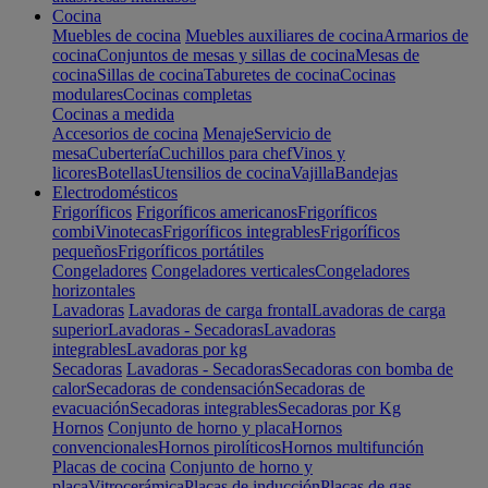
Cocina
Muebles de cocina
Muebles auxiliares de cocina
Armarios de
cocina
Conjuntos de mesas y sillas de cocina
Mesas de
cocina
Sillas de cocina
Taburetes de cocina
Cocinas
modulares
Cocinas completas
Cocinas a medida
Accesorios de cocina
Menaje
Servicio de
mesa
Cubertería
Cuchillos para chef
Vinos y
licores
Botellas
Utensilios de cocina
Vajilla
Bandejas
Electrodomésticos
Frigoríficos
Frigoríficos americanos
Frigoríficos
combi
Vinotecas
Frigoríficos integrables
Frigoríficos
pequeños
Frigoríficos portátiles
Congeladores
Congeladores verticales
Congeladores
horizontales
Lavadoras
Lavadoras de carga frontal
Lavadoras de carga
superior
Lavadoras - Secadoras
Lavadoras
integrables
Lavadoras por kg
Secadoras
Lavadoras - Secadoras
Secadoras con bomba de
calor
Secadoras de condensación
Secadoras de
evacuación
Secadoras integrables
Secadoras por Kg
Hornos
Conjunto de horno y placa
Hornos
convencionales
Hornos pirolíticos
Hornos multifunción
Placas de cocina
Conjunto de horno y
placa
Vitrocerámica
Placas de inducción
Placas de gas