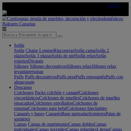
🔵Cambia tu electro con
-10% EXTRA
de descuento ☑️
AQUÍ
Baleares
Canarias
Sofás
Sofás
Chaise Longue
Rinconeras
Sofás cama
Sofás 2
plazas
Sofás 3 plazas
Sofás de piel
Sofás relax
Sofás
exterior
Divanes
Sillones
Sillones decorativos
Sillones relax
Sillones relax
levantapersonas
Puffs
Puffs decorativos
Puffs pera
Puffs reposapiés
Puffs con
almacenaje
Descanso
Colchones
Packs colchón y canapé
Colchones
viscoelásticos
Colchones de muelles
Colchones de muelles
ensacados
Colchones enrollados
Colchones de
espuma
Colchones para bebé
Colchones hinchables
Canapés y bases
Canapés
Base tapizadas
Somieres
Patas de
somieres
Camas
Camas de matrimonio
Camas dobles
Camas
individuales
Camas juveniles
Camas infantiles
Literas
Camas