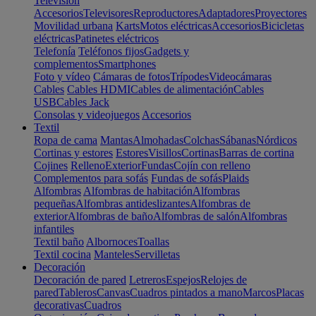
Televisión
Accesorios
Televisores
Reproductores
Adaptadores
Proyectores
Movilidad urbana
Karts
Motos eléctricas
Accesorios
Bicicletas
eléctricas
Patinetes eléctricos
Telefonía
Teléfonos fijos
Gadgets y
complementos
Smartphones
Foto y vídeo
Cámaras de fotos
Trípodes
Videocámaras
Cables
Cables HDMI
Cables de alimentación
Cables
USB
Cables Jack
Consolas y videojuegos
Accesorios
Textil
Ropa de cama
Mantas
Almohadas
Colchas
Sábanas
Nórdicos
Cortinas y estores
Estores
Visillos
Cortinas
Barras de cortina
Cojines
Relleno
Exterior
Fundas
Cojín con relleno
Complementos para sofás
Fundas de sofás
Plaids
Alfombras
Alfombras de habitación
Alfombras
pequeñas
Alfombras antideslizantes
Alfombras de
exterior
Alfombras de baño
Alfombras de salón
Alfombras
infantiles
Textil baño
Albornoces
Toallas
Textil cocina
Manteles
Servilletas
Decoración
Decoración de pared
Letreros
Espejos
Relojes de
pared
Tableros
Canvas
Cuadros pintados a mano
Marcos
Placas
decorativas
Cuadros